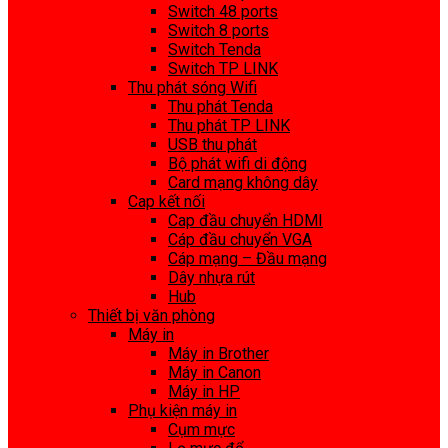
Switch 48 ports
Switch 8 ports
Switch Tenda
Switch TP LINK
Thu phát sóng Wifi
Thu phát Tenda
Thu phát TP LINK
USB thu phát
Bộ phát wifi di động
Card mạng không dây
Cap kết nối
Cap đầu chuyển HDMI
Cáp đầu chuyển VGA
Cáp mạng – Đầu mạng
Dây nhựa rút
Hub
Thiết bị văn phòng
Máy in
Máy in Brother
Máy in Canon
Máy in HP
Phụ kiện máy in
Cụm mực