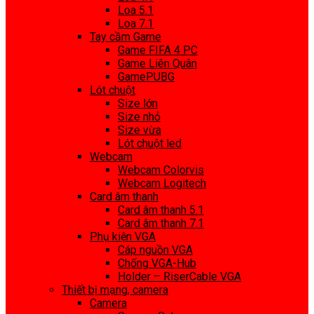
Loa 5.1
Loa 7.1
Tay cầm Game
Game FIFA 4 PC
Game Liên Quân
GamePUBG
Lót chuột
Size lớn
Size nhỏ
Size vừa
Lót chuột led
Webcam
Webcam Colorvis
Webcam Logitech
Card âm thanh
Card âm thanh 5.1
Card âm thanh 7.1
Phụ kiện VGA
Cáp nguồn VGA
Chống VGA-Hub
Holder – RiserCable VGA
Thiết bị mạng, camera
Camera