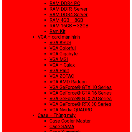
RAM DDR4 PC
RAM DDR3 Server
RAM DDR4 Server
RAM 4GB – 8GB
RAM 16GB – 32GB
Ram Kit
VGA – card màn hình
VGA ASUS
VGA Colorful
VGA Gigabyte
VGA MSI
VGA – Galax
VGA Palit
VGA ZOTAC
VGA AMD Radeon
VGA GeForce® GTX 10 Series
VGA GeForce® GTX 16 Series
VGA GeForce® GTX 20 Series
VGA GeForce® RTX 30 Series
VGA Nvidia QUADRO
Case – Thùng máy
Case Cooler Master
Case SAMA