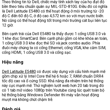
Theo thông tin từ Dell, chiếc máy tính xách tay của họ đạt độ
bền theo tiêu chuẩn quân sự MIL-STD-810G. Điều đó có nghĩa
là Dell Latitude E5480 có thể hoạt động ở môi trường từ -20
độ C đến 60 độ C, ở độ cao 4,572 km so với mực nước biển.
Nó cũng có thể hoạt động tốt trong môi trường cát bụi liên tục
12 giờ.
Bên cạnh trái của Dell E5480 ta thấy được 1 cổng USB 3.0 và
1 khe đọc SmartCard. Bên cạnh phải gồm có khe khóa an toàn,
1 cổng USB 3.0 khe đọc thẻ SD và jack combo audio. Phía
đuôi máy chúng ta có cổng Ethernet, cổng VGA, khe cắm SIM,
cổng HDMI, 1 cổng USB 3.0 và cổng sạc.
Hiệu năng
Dell Latitude E5480
có được xây dựng với cấu hình mạnh mẽ
gồm chip xử lý Intel Core thế hệ 6 hoặc 7, RAM chuẩn DRR4
tốc độ cao và ổ cứng SSD. Khả năng đa nhiệm trên hệ thống
này cực mạnh mẽ. Thử nghiệm lướt web hơn 20 tab trong đó
có 1 tab mở video 1080p trên Youtube cùng lúc quét toàn bộ
hệ thống bằng Windows Defender thì máy vẫn hoạt động
mượt mà không chút chậm trễ.
Đánh giá