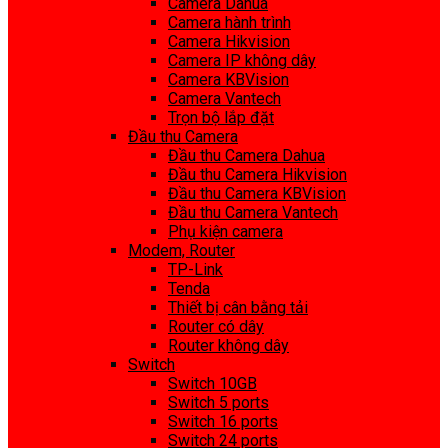
Camera Dahua
Camera hành trình
Camera Hikvision
Camera IP không dây
Camera KBVision
Camera Vantech
Trọn bộ lắp đặt
Đầu thu Camera
Đầu thu Camera Dahua
Đầu thu Camera Hikvision
Đầu thu Camera KBVision
Đầu thu Camera Vantech
Phụ kiện camera
Modem, Router
TP-Link
Tenda
Thiết bị cân bằng tải
Router có dây
Router không dây
Switch
Switch 10GB
Switch 5 ports
Switch 16 ports
Switch 24 ports