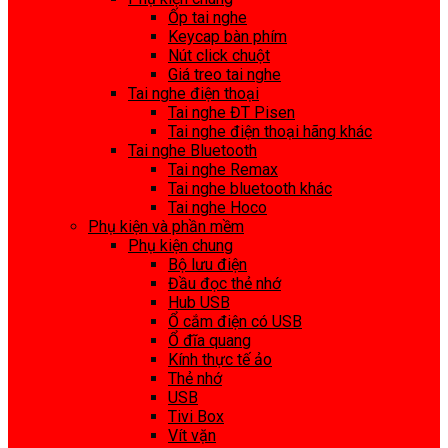
Ốp tai nghe
Keycap bàn phím
Nút click chuột
Giá treo tai nghe
Tai nghe điện thoại
Tai nghe ĐT Pisen
Tai nghe điện thoại hãng khác
Tai nghe Bluetooth
Tai nghe Remax
Tai nghe bluetooth khác
Tai nghe Hoco
Phụ kiện và phần mềm
Phụ kiện chung
Bộ lưu điện
Đầu đọc thẻ nhớ
Hub USB
Ổ cắm điện có USB
Ổ đĩa quang
Kính thực tế ảo
Thẻ nhớ
USB
Tivi Box
Vít vặn