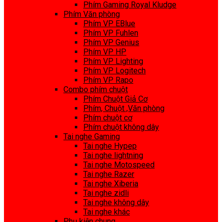
Phím Gaming Royal Kludge
Phím Văn phòng
Phím VP EBlue
Phím VP Fuhlen
Phím VP Genius
Phím VP HP
Phím VP Lighting
Phím VP Logitech
Phím VP Rapo
Combo phím chuột
Phím Chuột Giả Cơ
Phím, Chuột ,Văn phòng
Phím chuột cơ
Phím chuột không dây
Tai nghe Gaming
Tai nghe Hypep
Tai nghe lightning
Tai nghe Motospeed
Tai nghe Razer
Tai nghe Xiberia
Tai nghe zidli
Tai nghe không dây
Tai nghe khác
Phụ kiện chung