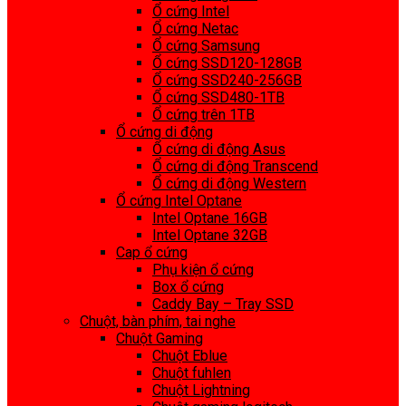
Ổ cứng Intel
Ổ cứng Netac
Ổ cứng Samsung
Ổ cứng SSD120-128GB
Ổ cứng SSD240-256GB
Ổ cứng SSD480-1TB
Ổ cứng trên 1TB
Ổ cứng di động
Ổ cứng di động Asus
Ổ cứng di động Transcend
Ổ cứng di động Western
Ổ cứng Intel Optane
Intel Optane 16GB
Intel Optane 32GB
Cap ổ cứng
Phụ kiện ổ cứng
Box ổ cứng
Caddy Bay – Tray SSD
Chuột, bàn phím, tai nghe
Chuột Gaming
Chuột Eblue
Chuột fuhlen
Chuột Lightning