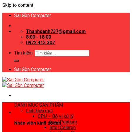
Skip to content
Sài Gòn Computer
Thanhdanh737@gmail.com
8:00 - 18:00
0972 413 307
Tìm kiếm:
Sài Gòn Computer
DANH MỤC SẢN PHẨM
Linh kiện mới
CPU – Bộ vi xử lý
Intel Pentium
Nhân viên kinh doanh
Intel Celeron