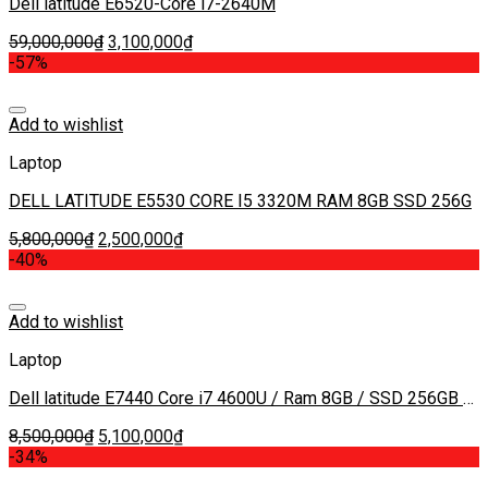
Dell latitude E6520-Core i7-2640M
59,000,000
₫
3,100,000
₫
-57%
Add to wishlist
Laptop
DELL LATITUDE E5530 CORE I5 3320M RAM 8GB SSD 256G
5,800,000
₫
2,500,000
₫
-40%
Add to wishlist
Laptop
Dell latitude E7440 Core i7 4600U / Ram 8GB / SSD 256GB /
14 inch HD
8,500,000
₫
5,100,000
₫
-34%