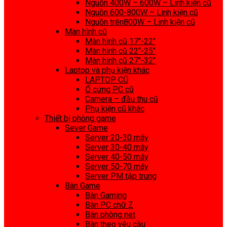
Nguồn 400W – 600W – Linh kiện cũ
Nguồn 600-800W – Linh kiện cũ
Nguồn trên800W – Linh kiện cũ
Màn hình cũ
Màn hình cũ 17″-22″
Màn hình cũ 22″-25″
Màn hình cũ 27″-32″
Laptop và phụ kiện khác
LAPTOP CŨ
Ổ cứng PC cũ
Camera – đầu thu cũ
Phụ kiện cũ khác
Thiết bị phòng game
Sever Game
Server 20-30 máy
Server 30-40 máy
Server 40-50 máy
Server 50-70 máy
Server PM tập trung
Bàn Game
Bàn Gaming
Bàn PC chữ Z
Bàn phòng net
Bàn theo yêu cầu