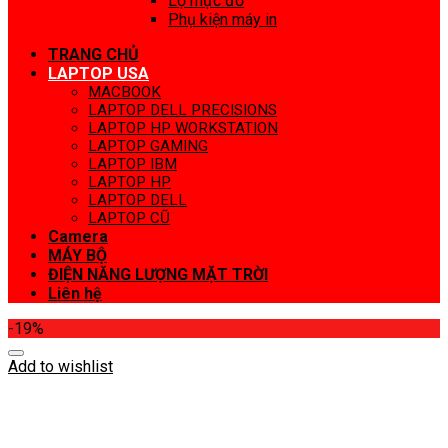
Lọ mực đổ
Phụ kiện máy in
TRANG CHỦ
LAPTOP USA
MACBOOK
LAPTOP DELL PRECISIONS
LAPTOP HP WORKSTATION
LAPTOP GAMING
LAPTOP IBM
LAPTOP HP
LAPTOP DELL
LAPTOP CŨ
Camera
MÁY BỘ
ĐIỆN NĂNG LƯỢNG MẶT TRỜI
Liên hệ
-19%
Add to wishlist