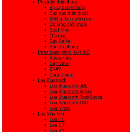
Phụ kiện điện thoại
Bộ sạc điện thoại
Cap sạc điện thoại
Miếng dán cường lực
Ốp lưng điện thoại
Quạt Mini
Thẻ cào
Gậy Selfie
Sạc dự phòng
Phần Mềm, WIN , OFFICE
Kaspersky
Diệt Virus
BKAV
Code Game
Loa Bluetooth
Loa Bluetooth JBL
Loa Bluetooth Rimax
Loa Bluetooth RockSpace
Loa Bluetooth T&G
Loa Micro
Loa Máy tính
Loa 2.0
Loa 2.1
Loa 4.1