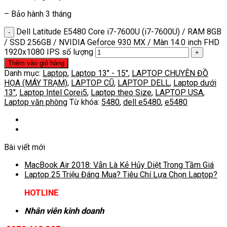
– Bảo hành 3 tháng
Dell Latitude E5480 Core i7-7600U (i7-7600U) / RAM 8GB
/ SSD 256GB / NVIDIA Geforce 930 MX / Màn 14.0 inch FHD
1920x1080 IPS số lượng
Thêm vào giỏ hàng
Danh mục:
Laptop
,
Laptop 13" - 15"
,
LAPTOP CHUYÊN ĐỒ
HỌA (MÁY TRẠM)
,
LAPTOP CŨ
,
LAPTOP DELL
,
Laptop dưới
13"
,
Laptop Intel Corei5
,
Laptop theo Size
,
LAPTOP USA
,
Laptop văn phòng
Từ khóa:
5480
,
dell e5480
,
e5480
Bài viết mới
MacBook Air 2018: Vẫn Là Kẻ Hủy Diệt Trong Tầm Giá
Laptop 25 Triệu Đáng Mua? Tiêu Chí Lựa Chọn Laptop?
HOTLINE
Nhân viên kinh doanh