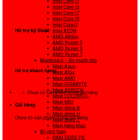
Intel Core I3
0972 413 307
Intel Core I5
Intel Core I7
Intel Core I9
Intel Corei3
Hỗ trợ kỹ thuật
Intel XEON
AMD Athlon
0974 816 737
AMD Ryzen 3
AMD Ryzen 5
AMD Ryzen 7
Mainboard – Bo mạch chủ
Main Asus
Hỗ trợ khách hàng
Main Afox
Main AMD
0983425737
Main GIGABYTE
Main ASROCK
Chưa có sản phẩm trong giỏ hàng.
Main COLORFUL
Main MSI
Giỏ hàng
Main dòng B
Main dòng H
Chưa có sản phẩm trong giỏ hàng.
Main dòng Z
Main hãng khác
Bộ nhớ Ram
RAM DDR3 PC