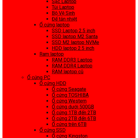
Sạc Laptop
Túi Laptop
Bộ Vệ Sinh
Đế tản nhiệt
Ổ cứng laptop
SSD Laptop 2.5 inch
SSD laptop M2 Santa
SSD M2 laptop NVMe
HDD laptop 2.5 inch
Ram laptop
RAM DDR3 Laptop
RAM DDR4 Laptop
RAM laptop cũ
Ổ cứng PC
Ổ cứng HDD
Ổ cứng Seagate
Ổ cứng TOSHIBA
Ổ cứng Western
Ổ cứng dưới 500GB
Ổ cứng 1TB đến 2TB
Ổ cứng 2TB đến 6TB
Ổ cứng trên 6TB
Ổ cứng SSD
Ổ cứng Kingston