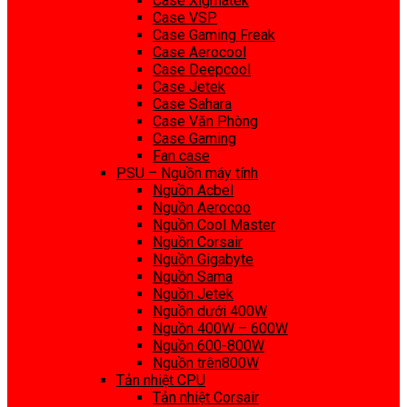
Case Xigmatek
Case VSP
Case Gaming Freak
Case Aerocool
Case Deepcool
Case Jetek
Case Sahara
Case Văn Phòng
Case Gaming
Fan case
PSU – Nguồn máy tính
Nguồn Acbel
Nguồn Aerocoo
Nguồn Cool Master
Nguồn Corsair
Nguồn Gigabyte
Nguồn Sama
Nguồn Jetek
Nguồn dưới 400W
Nguồn 400W – 600W
Nguồn 600-800W
Nguồn trên800W
Tản nhiệt CPU
Tản nhiệt Corsair