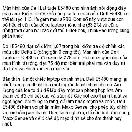
Màn hình của Dell Latitude E5480 cho hình ảnh sôi động đầy
màu sắc. Kiểm tra độ khả năng tái tạo màu sắc, Dell E5480 có
thể tái tạo 113,1% gam màu sRBG. Con số này vượt qua con
số tiêu chuẩn của dòng laptop mỏng nhẹ (83,2%) và cũng
đồng thời đánh bại các đối thủ EliteBook, ThinkPad trong cùng
phân khúc.
Dell E5480 đạt số điểm 1,07 trong bài kiểm tra độ chính xác
màu sắc Delta-E (càng gần 0 càng tốt). Màn hình của Dell
Latitude E5480 có độ sáng là 278 nits. Hơn nữa, góc nhìn của
màn hình rất rộng, đạt 75 độ mỗi bên trái phải mà vẫn duy trì
độ tươi và chính xác của màu sắc.
Bản thân là một chiếc laptop doanh nhân, Dell E5480 mang lại
chất lượng âm thanh mà một người doanh nhân cần có. Âm
lượng của loa to đủ để lấp đầy một căn phòng họp lớn. Âm
thanh có độ chi tiết cao và sắc nét. Các nốt cao thanh thoát và
ngọt ngào, dải trung rõ ràng, dải âm bass mạnh và chắc. Dell
E5480 đi kèm với phần mềm Maxx Sense, cho phép tùy chỉnh
và cân bằng âm thanh. Theo kinh nghiệm, chỉ cần bật ứng dụng
Maxx Sense và để ở chế độ mặc định sẽ cho âm thanh hay
nhất.