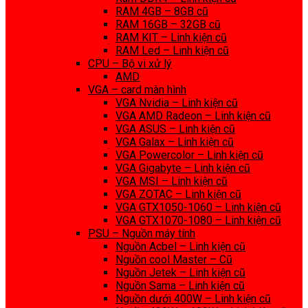
RAM 4GB – 8GB cũ
RAM 16GB – 32GB cũ
RAM KIT – Linh kiện cũ
RAM Led – Linh kiện cũ
CPU – Bộ vi xử lý
AMD
VGA – card màn hình
VGA Nvidia – Linh kiện cũ
VGA AMD Radeon – Linh kiện cũ
VGA ASUS – Linh kiện cũ
VGA Galax – Linh kiện cũ
VGA Powercolor – Linh kiện cũ
VGA Gigabyte – Linh kiện cũ
VGA MSI – Linh kiện cũ
VGA ZOTAC – Linh kiện cũ
VGA GTX1050-1060 – Linh kiện cũ
VGA GTX1070-1080 – Linh kiện cũ
PSU – Nguồn máy tính
Nguồn Acbel – Linh kiện cũ
Nguồn cool Master – Cũ
Nguồn Jetek – Linh kiện cũ
Nguồn Sama – Linh kiện cũ
Nguồn dưới 400W – Linh kiện cũ