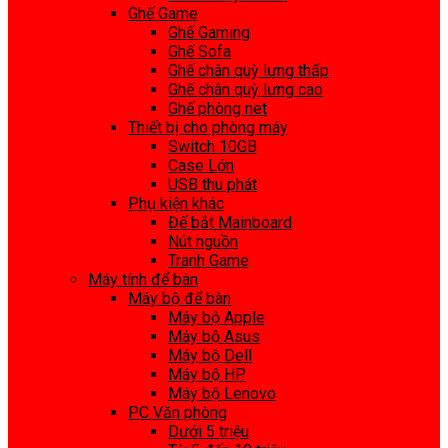
Ghế Game
Ghế Gaming
Ghế Sofa
Ghế chân quỳ lưng thấp
Ghế chân quỳ lưng cao
Ghế phòng net
Thiết bị cho phòng máy
Switch 10GB
Case Lớn
USB thu phát
Phụ kiện khác
Đế bắt Mainboard
Nút nguồn
Tranh Game
Máy tính để bàn
Máy bộ để bàn
Máy bộ Apple
Máy bộ Asus
Máy bộ Dell
Máy bộ HP
Máy bộ Lenovo
PC Văn phòng
Dưới 5 triệu