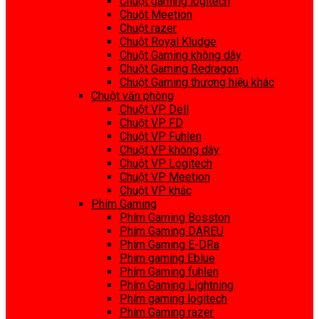
Chuột gaming logitech
Chuột Meetion
Chuột razer
Chuột Royal Kludge
Chuột Gaming không dây
Chuột Gaming Redragon
Chuột Gaming thương hiệu khác
Chuột văn phòng
Chuột VP Dell
Chuột VP FD
Chuột VP Fuhlen
Chuột VP không dây
Chuột VP Logitech
Chuột VP Meetion
Chuột VP khác
Phím Gaming
Phím Gaming Bosston
Phím Gaming DAREU
Phím Gaming E-DRa
Phím gaming Eblue
Phím Gaming fuhlen
Phím Gaming Lightning
Phím gaming logitech
Phím Gaming razer