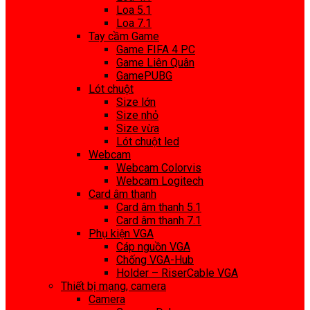
Loa 5.1
Loa 7.1
Tay cầm Game
Game FIFA 4 PC
Game Liên Quân
GamePUBG
Lót chuột
Size lớn
Size nhỏ
Size vừa
Lót chuột led
Webcam
Webcam Colorvis
Webcam Logitech
Card âm thanh
Card âm thanh 5.1
Card âm thanh 7.1
Phụ kiện VGA
Cáp nguồn VGA
Chống VGA-Hub
Holder – RiserCable VGA
Thiết bị mạng, camera
Camera