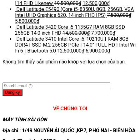
|14 FHD Likenew
19,500,000
₫
12,500,000
₫
Dell Latitude E5490 (Core i5-8350U, 8GB, 256GB, VGA
Intel UHD Graphics 620, 14 inch FHD IPS)
7,500,000
₫
5,800,000
₫
Dell Latitude 3420 Core i5 1135G7 RAM 8GB SSD
256GB 14.0 inch FHD
14,500,000
₫
7,700,000
₫
Dell Latitude 3410 Intel Core i5-10210U | RAM 8GB
DDR4 | SSD M.2 256GB PCIe | 14.0″ FULL HD | Intel Wi-
Fi 6 | Bluetooth 5.0
12,500,000
₫
6,900,000
₫
Không tìm thấy sản phẩm nào khớp với lựa chọn của bạn.
VỀ CHÚNG TÔI
MÁY TÍNH SÀI GÒN
Địa chỉ : 1/49 NGUYỄN ÁI QUỐC ,KP7, P.HỐ NAI - BIÊN HÒA