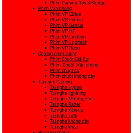
Phím Gaming Royal Kludge
Phím Văn phòng
Phím VP EBlue
Phím VP Fuhlen
Phím VP Genius
Phím VP HP
Phím VP Lighting
Phím VP Logitech
Phím VP Rapo
Combo phím chuột
Phím Chuột Giả Cơ
Phím, Chuột ,Văn phòng
Phím chuột cơ
Phím chuột không dây
Tai nghe Gaming
Tai nghe Hypep
Tai nghe lightning
Tai nghe Motospeed
Tai nghe Razer
Tai nghe Xiberia
Tai nghe zidli
Tai nghe không dây
Tai nghe khác
Phụ kiện chung