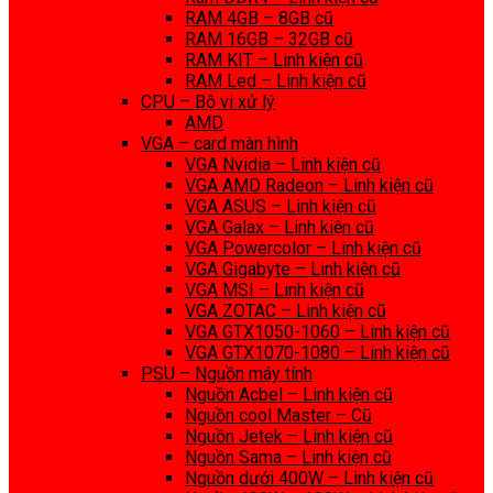
RAM 4GB – 8GB cũ
RAM 16GB – 32GB cũ
RAM KIT – Linh kiện cũ
RAM Led – Linh kiện cũ
CPU – Bộ vi xử lý
AMD
VGA – card màn hình
VGA Nvidia – Linh kiện cũ
VGA AMD Radeon – Linh kiện cũ
VGA ASUS – Linh kiện cũ
VGA Galax – Linh kiện cũ
VGA Powercolor – Linh kiện cũ
VGA Gigabyte – Linh kiện cũ
VGA MSI – Linh kiện cũ
VGA ZOTAC – Linh kiện cũ
VGA GTX1050-1060 – Linh kiện cũ
VGA GTX1070-1080 – Linh kiện cũ
PSU – Nguồn máy tính
Nguồn Acbel – Linh kiện cũ
Nguồn cool Master – Cũ
Nguồn Jetek – Linh kiện cũ
Nguồn Sama – Linh kiện cũ
Nguồn dưới 400W – Linh kiện cũ