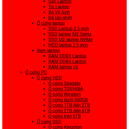
Sạc Laptop
Túi Laptop
Bộ Vệ Sinh
Đế tản nhiệt
Ổ cứng laptop
SSD Laptop 2.5 inch
SSD laptop M2 Santa
SSD M2 laptop NVMe
HDD laptop 2.5 inch
Ram laptop
RAM DDR3 Laptop
RAM DDR4 Laptop
RAM laptop cũ
Ổ cứng PC
Ổ cứng HDD
Ổ cứng Seagate
Ổ cứng TOSHIBA
Ổ cứng Western
Ổ cứng dưới 500GB
Ổ cứng 1TB đến 2TB
Ổ cứng 2TB đến 6TB
Ổ cứng trên 6TB
Ổ cứng SSD
Ổ cứng Kingston