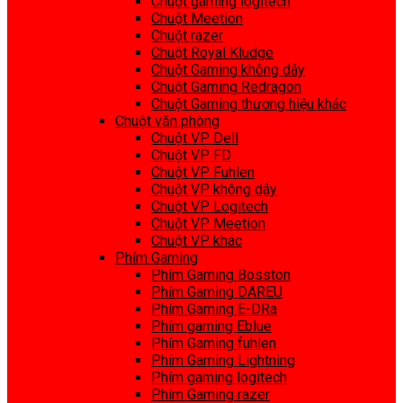
Chuột gaming logitech
Chuột Meetion
Chuột razer
Chuột Royal Kludge
Chuột Gaming không dây
Chuột Gaming Redragon
Chuột Gaming thương hiệu khác
Chuột văn phòng
Chuột VP Dell
Chuột VP FD
Chuột VP Fuhlen
Chuột VP không dây
Chuột VP Logitech
Chuột VP Meetion
Chuột VP khác
Phím Gaming
Phím Gaming Bosston
Phím Gaming DAREU
Phím Gaming E-DRa
Phím gaming Eblue
Phím Gaming fuhlen
Phím Gaming Lightning
Phím gaming logitech
Phím Gaming razer