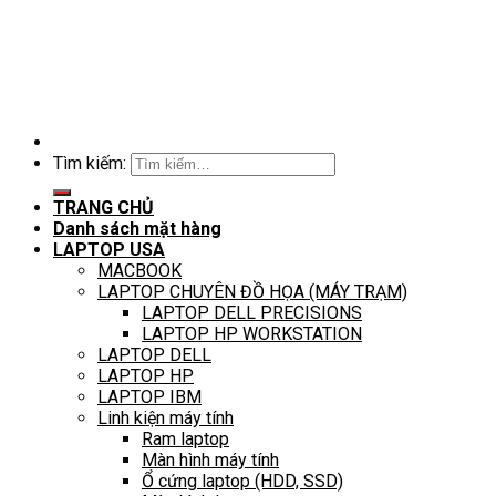
Tìm kiếm:
TRANG CHỦ
Danh sách mặt hàng
LAPTOP USA
MACBOOK
LAPTOP CHUYÊN ĐỒ HỌA (MÁY TRẠM)
LAPTOP DELL PRECISIONS
LAPTOP HP WORKSTATION
LAPTOP DELL
LAPTOP HP
LAPTOP IBM
Linh kiện máy tính
Ram laptop
Màn hình máy tính
Ổ cứng laptop (HDD, SSD)