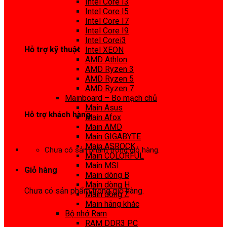
Intel Core I3
0972 413 307
Intel Core I5
Intel Core I7
Intel Core I9
Intel Corei3
Hỗ trợ kỹ thuật
Intel XEON
AMD Athlon
0974 816 737
AMD Ryzen 3
AMD Ryzen 5
AMD Ryzen 7
Mainboard – Bo mạch chủ
Main Asus
Hỗ trợ khách hàng
Main Afox
Main AMD
0983425737
Main GIGABYTE
Main ASROCK
Chưa có sản phẩm trong giỏ hàng.
Main COLORFUL
Main MSI
Giỏ hàng
Main dòng B
Main dòng H
Chưa có sản phẩm trong giỏ hàng.
Main dòng Z
Main hãng khác
Bộ nhớ Ram
RAM DDR3 PC