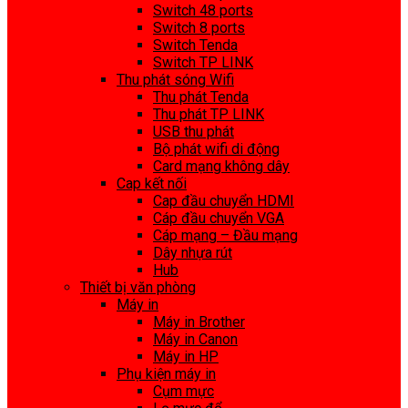
Switch 48 ports
Switch 8 ports
Switch Tenda
Switch TP LINK
Thu phát sóng Wifi
Thu phát Tenda
Thu phát TP LINK
USB thu phát
Bộ phát wifi di động
Card mạng không dây
Cap kết nối
Cap đầu chuyển HDMI
Cáp đầu chuyển VGA
Cáp mạng – Đầu mạng
Dây nhựa rút
Hub
Thiết bị văn phòng
Máy in
Máy in Brother
Máy in Canon
Máy in HP
Phụ kiện máy in
Cụm mực