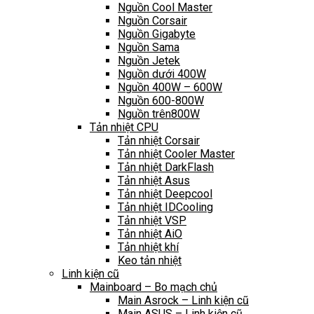
Nguồn Cool Master
Nguồn Corsair
Nguồn Gigabyte
Nguồn Sama
Nguồn Jetek
Nguồn dưới 400W
Nguồn 400W – 600W
Nguồn 600-800W
Nguồn trên800W
Tản nhiệt CPU
Tản nhiệt Corsair
Tản nhiệt Cooler Master
Tản nhiệt DarkFlash
Tản nhiệt Asus
Tản nhiệt Deepcool
Tản nhiệt IDCooling
Tản nhiệt VSP
Tản nhiệt AiO
Tản nhiệt khí
Keo tản nhiệt
Linh kiện cũ
Mainboard – Bo mạch chủ
Main Asrock – Linh kiện cũ
Main ASUS – Linh kiện cũ