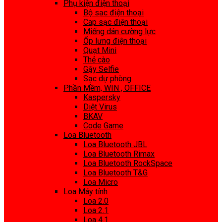
Phụ kiện điện thoại
Bộ sạc điện thoại
Cap sạc điện thoại
Miếng dán cường lực
Ốp lưng điện thoại
Quạt Mini
Thẻ cào
Gậy Selfie
Sạc dự phòng
Phần Mềm, WIN , OFFICE
Kaspersky
Diệt Virus
BKAV
Code Game
Loa Bluetooth
Loa Bluetooth JBL
Loa Bluetooth Rimax
Loa Bluetooth RockSpace
Loa Bluetooth T&G
Loa Micro
Loa Máy tính
Loa 2.0
Loa 2.1
Loa 4.1