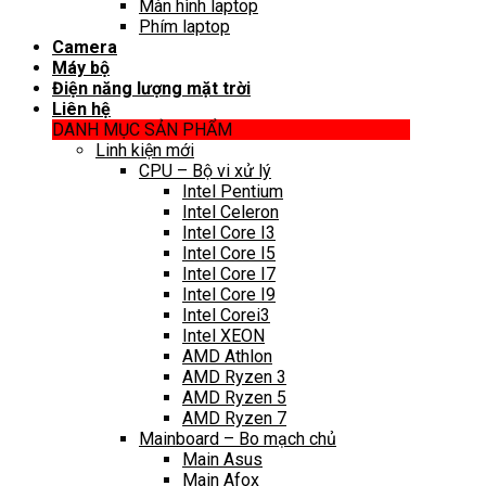
Màn hình laptop
Phím laptop
Camera
Máy bộ
Điện năng lượng mặt trời
Liên hệ
DANH MỤC SẢN PHẨM
Linh kiện mới
CPU – Bộ vi xử lý
Intel Pentium
Intel Celeron
Intel Core I3
Intel Core I5
Intel Core I7
Intel Core I9
Intel Corei3
Intel XEON
AMD Athlon
AMD Ryzen 3
AMD Ryzen 5
AMD Ryzen 7
Mainboard – Bo mạch chủ
Main Asus
Main Afox