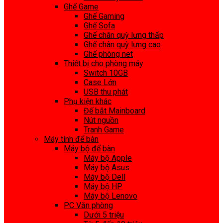
Ghế Game
Ghế Gaming
Ghế Sofa
Ghế chân quỳ lưng thấp
Ghế chân quỳ lưng cao
Ghế phòng net
Thiết bị cho phòng máy
Switch 10GB
Case Lớn
USB thu phát
Phụ kiện khác
Đế bắt Mainboard
Nút nguồn
Tranh Game
Máy tính để bàn
Máy bộ để bàn
Máy bộ Apple
Máy bộ Asus
Máy bộ Dell
Máy bộ HP
Máy bộ Lenovo
PC Văn phòng
Dưới 5 triệu