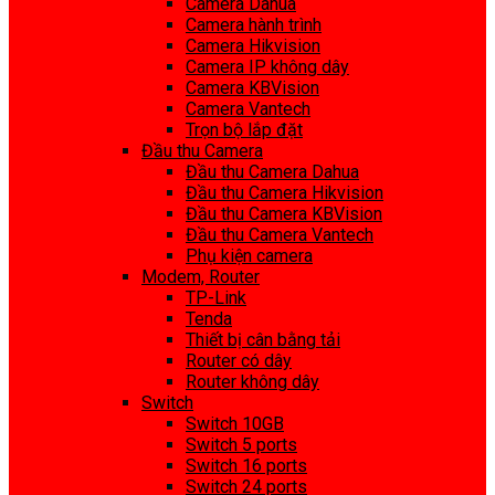
Camera Dahua
Camera hành trình
Camera Hikvision
Camera IP không dây
Camera KBVision
Camera Vantech
Trọn bộ lắp đặt
Đầu thu Camera
Đầu thu Camera Dahua
Đầu thu Camera Hikvision
Đầu thu Camera KBVision
Đầu thu Camera Vantech
Phụ kiện camera
Modem, Router
TP-Link
Tenda
Thiết bị cân bằng tải
Router có dây
Router không dây
Switch
Switch 10GB
Switch 5 ports
Switch 16 ports
Switch 24 ports