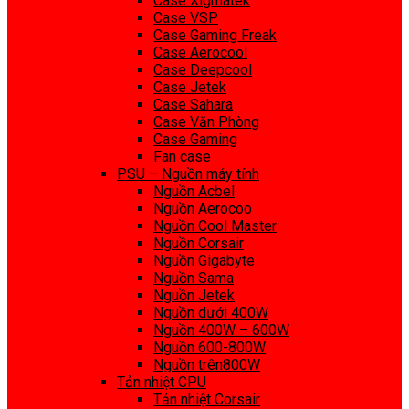
Case Xigmatek
Case VSP
Case Gaming Freak
Case Aerocool
Case Deepcool
Case Jetek
Case Sahara
Case Văn Phòng
Case Gaming
Fan case
PSU – Nguồn máy tính
Nguồn Acbel
Nguồn Aerocoo
Nguồn Cool Master
Nguồn Corsair
Nguồn Gigabyte
Nguồn Sama
Nguồn Jetek
Nguồn dưới 400W
Nguồn 400W – 600W
Nguồn 600-800W
Nguồn trên800W
Tản nhiệt CPU
Tản nhiệt Corsair