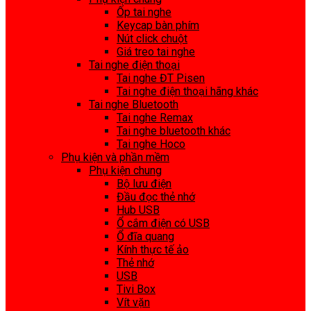
Ốp tai nghe
Keycap bàn phím
Nút click chuột
Giá treo tai nghe
Tai nghe điện thoại
Tai nghe ĐT Pisen
Tai nghe điện thoại hãng khác
Tai nghe Bluetooth
Tai nghe Remax
Tai nghe bluetooth khác
Tai nghe Hoco
Phụ kiện và phần mềm
Phụ kiện chung
Bộ lưu điện
Đầu đọc thẻ nhớ
Hub USB
Ổ cắm điện có USB
Ổ đĩa quang
Kính thực tế ảo
Thẻ nhớ
USB
Tivi Box
Vít vặn