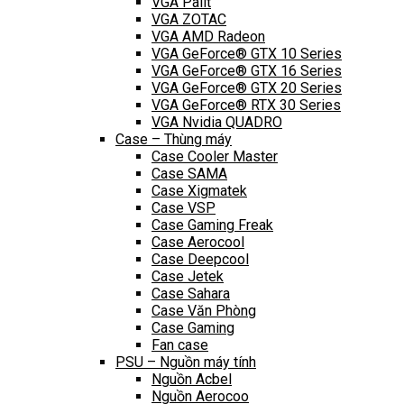
VGA Palit
VGA ZOTAC
VGA AMD Radeon
VGA GeForce® GTX 10 Series
VGA GeForce® GTX 16 Series
VGA GeForce® GTX 20 Series
VGA GeForce® RTX 30 Series
VGA Nvidia QUADRO
Case – Thùng máy
Case Cooler Master
Case SAMA
Case Xigmatek
Case VSP
Case Gaming Freak
Case Aerocool
Case Deepcool
Case Jetek
Case Sahara
Case Văn Phòng
Case Gaming
Fan case
PSU – Nguồn máy tính
Nguồn Acbel
Nguồn Aerocoo