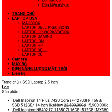
Lọ mực đổ
Phụ kiện máy in
TRANG CHỦ
LAPTOP USA
MACBOOK
LAPTOP DELL PRECISIONS
LAPTOP HP WORKSTATION
LAPTOP GAMING
LAPTOP IBM
LAPTOP HP
LAPTOP DELL
LAPTOP CŨ
Camera
MÁY BỘ
ĐIỆN NĂNG LƯỢNG MẶT TRỜI
Liên hệ
Trang chủ
/
SSD Laptop 2.5 inch
Lọc
Sản phẩm
Dell Inspiron 14 Plus 7420 Core i7-12700H/ 16GB/
SSD 512GB/ 14 inch likeNew
22,500,000
₫
15,900,000
₫
Dell Inspiron N5402 I7-1165G7| 16GB| 512GB| MX350