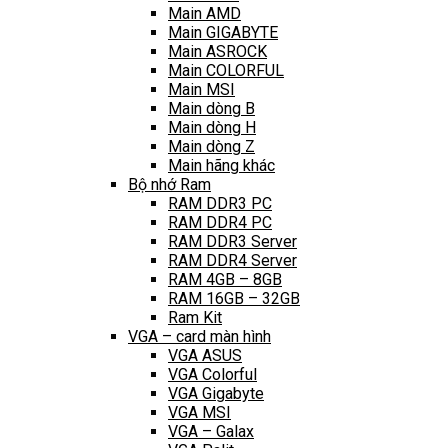
Main AMD
Main GIGABYTE
Main ASROCK
Main COLORFUL
Main MSI
Main dòng B
Main dòng H
Main dòng Z
Main hãng khác
Bộ nhớ Ram
RAM DDR3 PC
RAM DDR4 PC
RAM DDR3 Server
RAM DDR4 Server
RAM 4GB – 8GB
RAM 16GB – 32GB
Ram Kit
VGA – card màn hình
VGA ASUS
VGA Colorful
VGA Gigabyte
VGA MSI
VGA – Galax