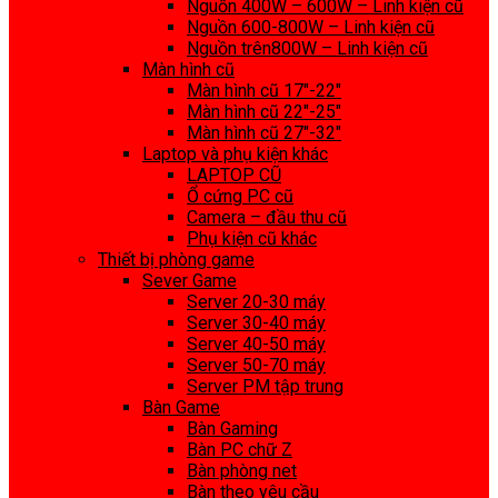
Nguồn 400W – 600W – Linh kiện cũ
Nguồn 600-800W – Linh kiện cũ
Nguồn trên800W – Linh kiện cũ
Màn hình cũ
Màn hình cũ 17″-22″
Màn hình cũ 22″-25″
Màn hình cũ 27″-32″
Laptop và phụ kiện khác
LAPTOP CŨ
Ổ cứng PC cũ
Camera – đầu thu cũ
Phụ kiện cũ khác
Thiết bị phòng game
Sever Game
Server 20-30 máy
Server 30-40 máy
Server 40-50 máy
Server 50-70 máy
Server PM tập trung
Bàn Game
Bàn Gaming
Bàn PC chữ Z
Bàn phòng net
Bàn theo yêu cầu