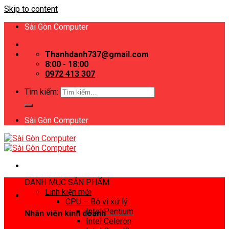
Skip to content
Sài Gòn Computer
Thanhdanh737@gmail.com
8:00 - 18:00
0972 413 307
Tìm kiếm:
Sài Gòn Computer
DANH MỤC SẢN PHẨM
Linh kiện mới
CPU – Bộ vi xử lý
Intel Pentium
Nhân viên kinh doanh
Intel Celeron