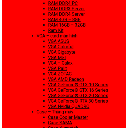
RAM DDR4 PC
RAM DDR3 Server
RAM DDR4 Server
RAM 4GB – 8GB
RAM 16GB – 32GB
Ram Kit
VGA – card màn hình
VGA ASUS
VGA Colorful
VGA Gigabyte
VGA MSI
VGA – Galax
VGA Palit
VGA ZOTAC
VGA AMD Radeon
VGA GeForce® GTX 10 Series
VGA GeForce® GTX 16 Series
VGA GeForce® GTX 20 Series
VGA GeForce® RTX 30 Series
VGA Nvidia QUADRO
Case – Thùng máy
Case Cooler Master
Case SAMA