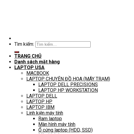
Tìm kiếm:
TRANG CHỦ
Danh sách mặt hàng
LAPTOP USA
MACBOOK
LAPTOP CHUYÊN ĐỒ HỌA (MÁY TRẠM)
LAPTOP DELL PRECISIONS
LAPTOP HP WORKSTATION
LAPTOP DELL
LAPTOP HP
LAPTOP IBM
Linh kiện máy tính
Ram laptop
Màn hình máy tính
Ổ cứng laptop (HDD, SSD)