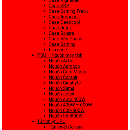
Case Xigmatek
Case VSP
Case Gaming Freak
Case Aerocool
Case Deepcool
Case Jetek
Case Sahara
Case Văn Phòng
Case Gaming
Fan case
PSU – Nguồn máy tính
Nguồn Acbel
Nguồn Aerocoo
Nguồn Cool Master
Nguồn Corsair
Nguồn Gigabyte
Nguồn Sama
Nguồn Jetek
Nguồn dưới 400W
Nguồn 400W – 600W
Nguồn 600-800W
Nguồn trên800W
Tản nhiệt CPU
Tản nhiệt Corsair