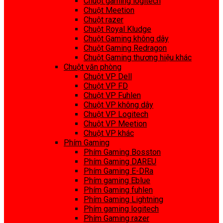
Chuột gaming logitech
Chuột Meetion
Chuột razer
Chuột Royal Kludge
Chuột Gaming không dây
Chuột Gaming Redragon
Chuột Gaming thương hiệu khác
Chuột văn phòng
Chuột VP Dell
Chuột VP FD
Chuột VP Fuhlen
Chuột VP không dây
Chuột VP Logitech
Chuột VP Meetion
Chuột VP khác
Phím Gaming
Phím Gaming Bosston
Phím Gaming DAREU
Phím Gaming E-DRa
Phím gaming Eblue
Phím Gaming fuhlen
Phím Gaming Lightning
Phím gaming logitech
Phím Gaming razer