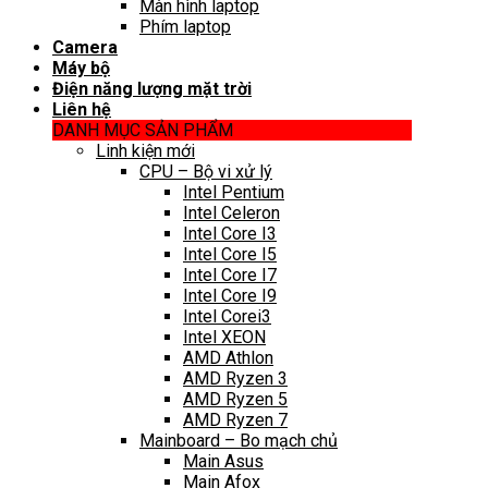
Màn hình laptop
Phím laptop
Camera
Máy bộ
Điện năng lượng mặt trời
Liên hệ
DANH MỤC SẢN PHẨM
Linh kiện mới
CPU – Bộ vi xử lý
Intel Pentium
Intel Celeron
Intel Core I3
Intel Core I5
Intel Core I7
Intel Core I9
Intel Corei3
Intel XEON
AMD Athlon
AMD Ryzen 3
AMD Ryzen 5
AMD Ryzen 7
Mainboard – Bo mạch chủ
Main Asus
Main Afox