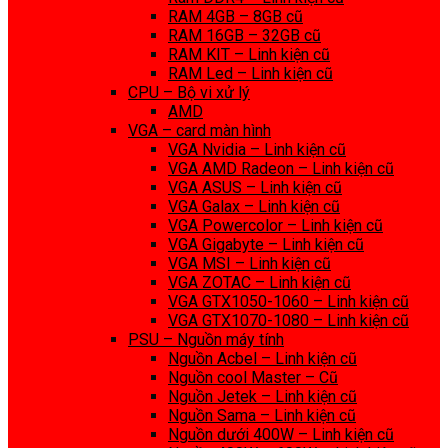
RAM 4GB – 8GB cũ
RAM 16GB – 32GB cũ
RAM KIT – Linh kiện cũ
RAM Led – Linh kiện cũ
CPU – Bộ vi xử lý
AMD
VGA – card màn hình
VGA Nvidia – Linh kiện cũ
VGA AMD Radeon – Linh kiện cũ
VGA ASUS – Linh kiện cũ
VGA Galax – Linh kiện cũ
VGA Powercolor – Linh kiện cũ
VGA Gigabyte – Linh kiện cũ
VGA MSI – Linh kiện cũ
VGA ZOTAC – Linh kiện cũ
VGA GTX1050-1060 – Linh kiện cũ
VGA GTX1070-1080 – Linh kiện cũ
PSU – Nguồn máy tính
Nguồn Acbel – Linh kiện cũ
Nguồn cool Master – Cũ
Nguồn Jetek – Linh kiện cũ
Nguồn Sama – Linh kiện cũ
Nguồn dưới 400W – Linh kiện cũ