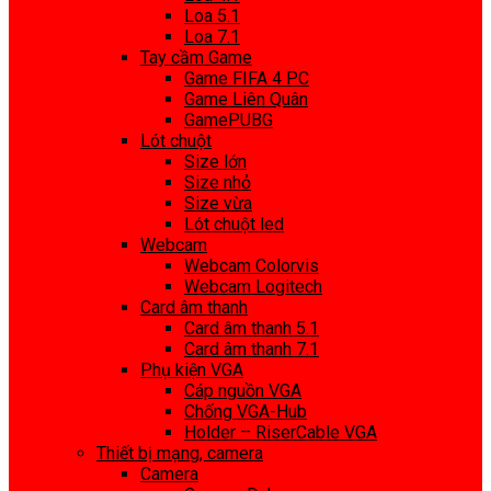
Loa 5.1
Loa 7.1
Tay cầm Game
Game FIFA 4 PC
Game Liên Quân
GamePUBG
Lót chuột
Size lớn
Size nhỏ
Size vừa
Lót chuột led
Webcam
Webcam Colorvis
Webcam Logitech
Card âm thanh
Card âm thanh 5.1
Card âm thanh 7.1
Phụ kiện VGA
Cáp nguồn VGA
Chống VGA-Hub
Holder – RiserCable VGA
Thiết bị mạng, camera
Camera