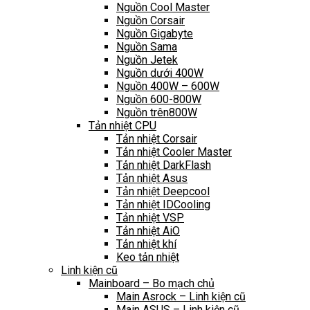
Nguồn Cool Master
Nguồn Corsair
Nguồn Gigabyte
Nguồn Sama
Nguồn Jetek
Nguồn dưới 400W
Nguồn 400W – 600W
Nguồn 600-800W
Nguồn trên800W
Tản nhiệt CPU
Tản nhiệt Corsair
Tản nhiệt Cooler Master
Tản nhiệt DarkFlash
Tản nhiệt Asus
Tản nhiệt Deepcool
Tản nhiệt IDCooling
Tản nhiệt VSP
Tản nhiệt AiO
Tản nhiệt khí
Keo tản nhiệt
Linh kiện cũ
Mainboard – Bo mạch chủ
Main Asrock – Linh kiện cũ
Main ASUS – Linh kiện cũ