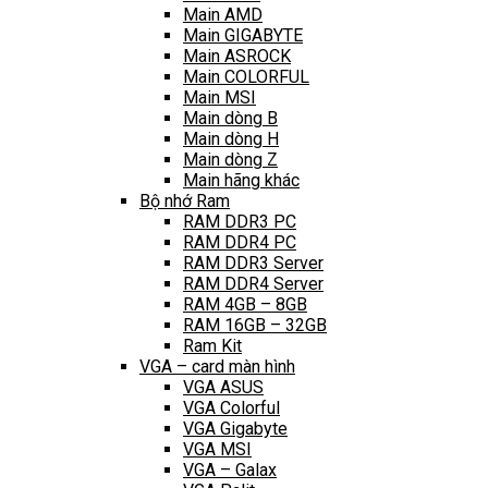
Main AMD
Main GIGABYTE
Main ASROCK
Main COLORFUL
Main MSI
Main dòng B
Main dòng H
Main dòng Z
Main hãng khác
Bộ nhớ Ram
RAM DDR3 PC
RAM DDR4 PC
RAM DDR3 Server
RAM DDR4 Server
RAM 4GB – 8GB
RAM 16GB – 32GB
Ram Kit
VGA – card màn hình
VGA ASUS
VGA Colorful
VGA Gigabyte
VGA MSI
VGA – Galax