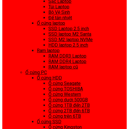
Sạc Laptop
Túi Laptop
Bộ Vệ Sinh
Đế tản nhiệt
Ổ cứng laptop
SSD Laptop 2.5 inch
SSD laptop M2 Santa
SSD M2 laptop NVMe
HDD laptop 2.5 inch
Ram laptop
RAM DDR3 Laptop
RAM DDR4 Laptop
RAM laptop cũ
Ổ cứng PC
Ổ cứng HDD
Ổ cứng Seagate
Ổ cứng TOSHIBA
Ổ cứng Western
Ổ cứng dưới 500GB
Ổ cứng 1TB đến 2TB
Ổ cứng 2TB đến 6TB
Ổ cứng trên 6TB
Ổ cứng SSD
Ổ cứng Kingston