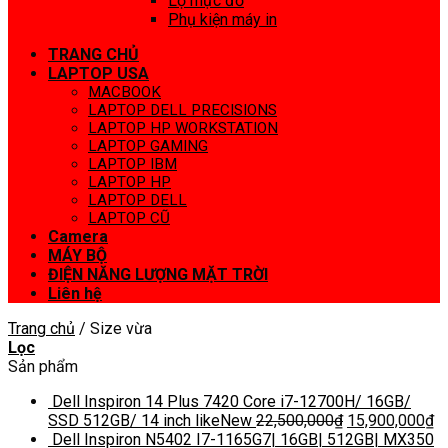
Lọ mực đổ
Phụ kiện máy in
TRANG CHỦ
LAPTOP USA
MACBOOK
LAPTOP DELL PRECISIONS
LAPTOP HP WORKSTATION
LAPTOP GAMING
LAPTOP IBM
LAPTOP HP
LAPTOP DELL
LAPTOP CŨ
Camera
MÁY BỘ
ĐIỆN NĂNG LƯỢNG MẶT TRỜI
Liên hệ
Trang chủ
/
Size vừa
Lọc
Sản phẩm
Dell Inspiron 14 Plus 7420 Core i7-12700H/ 16GB/
SSD 512GB/ 14 inch likeNew
22,500,000
₫
15,900,000
₫
Dell Inspiron N5402 I7-1165G7| 16GB| 512GB| MX350