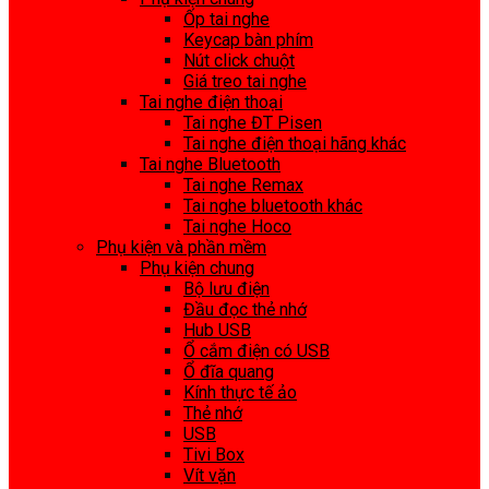
Ốp tai nghe
Keycap bàn phím
Nút click chuột
Giá treo tai nghe
Tai nghe điện thoại
Tai nghe ĐT Pisen
Tai nghe điện thoại hãng khác
Tai nghe Bluetooth
Tai nghe Remax
Tai nghe bluetooth khác
Tai nghe Hoco
Phụ kiện và phần mềm
Phụ kiện chung
Bộ lưu điện
Đầu đọc thẻ nhớ
Hub USB
Ổ cắm điện có USB
Ổ đĩa quang
Kính thực tế ảo
Thẻ nhớ
USB
Tivi Box
Vít vặn