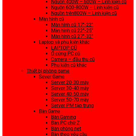
Nguồn 400W – 600W – Linh kiện cũ
Nguồn 600-800W – Linh kiện cũ
Nguồn trên800W – Linh kiện cũ
Màn hình cũ
Màn hình cũ 17″-22″
Màn hình cũ 22″-25″
Màn hình cũ 27″-32″
Laptop và phụ kiện khác
LAPTOP CŨ
Ổ cứng PC cũ
Camera – đầu thu cũ
Phụ kiện cũ khác
Thiết bị phòng game
Sever Game
Server 20-30 máy
Server 30-40 máy
Server 40-50 máy
Server 50-70 máy
Server PM tập trung
Bàn Game
Bàn Gaming
Bàn PC chữ Z
Bàn phòng net
Bàn theo yêu cầu