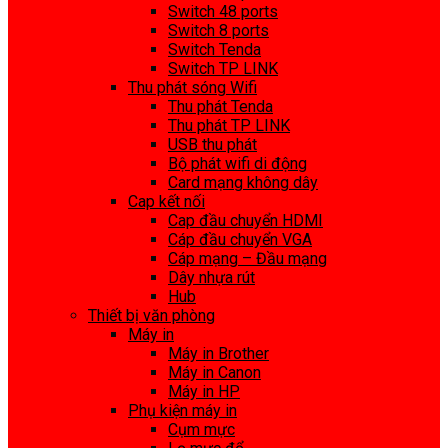
Switch 48 ports
Switch 8 ports
Switch Tenda
Switch TP LINK
Thu phát sóng Wifi
Thu phát Tenda
Thu phát TP LINK
USB thu phát
Bộ phát wifi di động
Card mạng không dây
Cap kết nối
Cap đầu chuyển HDMI
Cáp đầu chuyển VGA
Cáp mạng – Đầu mạng
Dây nhựa rút
Hub
Thiết bị văn phòng
Máy in
Máy in Brother
Máy in Canon
Máy in HP
Phụ kiện máy in
Cụm mực