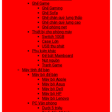
Ghế Game
Ghế Gaming
Ghế Sofa
Ghế chân quỳ lưng thấp
Ghế chân quỳ lưng cao
Ghế phòng net
Thiết bị cho phòng máy
Switch 10GB
Case Lớn
USB thu phát
Phụ kiện khác
Đế bắt Mainboard
Nút nguồn
Tranh Game
Máy tính để bàn
Máy bộ để bàn
Máy bộ Apple
Máy bộ Asus
Máy bộ Dell
Máy bộ HP
Máy bộ Lenovo
PC Văn phòng
Dưới 5 triệu