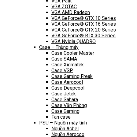
VGA Palit
VGA ZOTAC
VGA AMD Radeon
VGA GeForce® GTX 10 Series
VGA GeForce® GTX 16 Series
VGA GeForce® GTX 20 Series
VGA GeForce® RTX 30 Series
VGA Nvidia QUADRO
Case – Thùng máy
Case Cooler Master
Case SAMA
Case Xigmatek
Case VSP
Case Gaming Freak
Case Aerocool
Case Deepcool
Case Jetek
Case Sahara
Case Văn Phòng
Case Gaming
Fan case
PSU – Nguồn máy tính
Nguồn Acbel
Nguồn Aerocoo