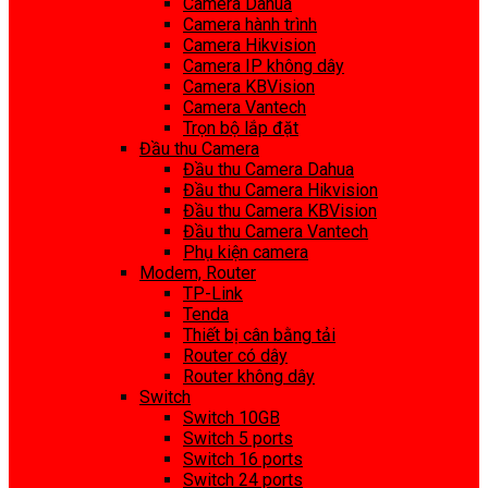
Camera Dahua
Camera hành trình
Camera Hikvision
Camera IP không dây
Camera KBVision
Camera Vantech
Trọn bộ lắp đặt
Đầu thu Camera
Đầu thu Camera Dahua
Đầu thu Camera Hikvision
Đầu thu Camera KBVision
Đầu thu Camera Vantech
Phụ kiện camera
Modem, Router
TP-Link
Tenda
Thiết bị cân bằng tải
Router có dây
Router không dây
Switch
Switch 10GB
Switch 5 ports
Switch 16 ports
Switch 24 ports