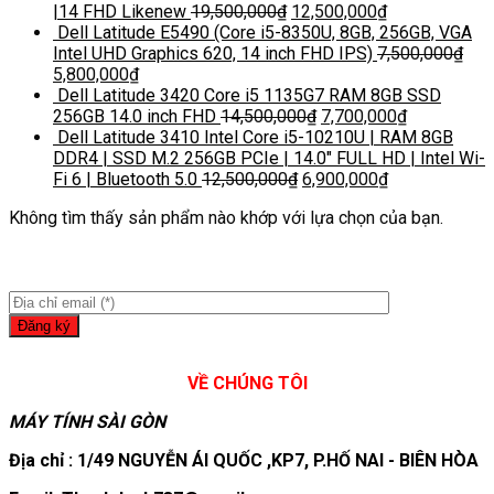
|14 FHD Likenew
19,500,000
₫
12,500,000
₫
Dell Latitude E5490 (Core i5-8350U, 8GB, 256GB, VGA
Intel UHD Graphics 620, 14 inch FHD IPS)
7,500,000
₫
5,800,000
₫
Dell Latitude 3420 Core i5 1135G7 RAM 8GB SSD
256GB 14.0 inch FHD
14,500,000
₫
7,700,000
₫
Dell Latitude 3410 Intel Core i5-10210U | RAM 8GB
DDR4 | SSD M.2 256GB PCIe | 14.0″ FULL HD | Intel Wi-
Fi 6 | Bluetooth 5.0
12,500,000
₫
6,900,000
₫
Không tìm thấy sản phẩm nào khớp với lựa chọn của bạn.
VỀ CHÚNG TÔI
MÁY TÍNH SÀI GÒN
Địa chỉ : 1/49 NGUYỄN ÁI QUỐC ,KP7, P.HỐ NAI - BIÊN HÒA