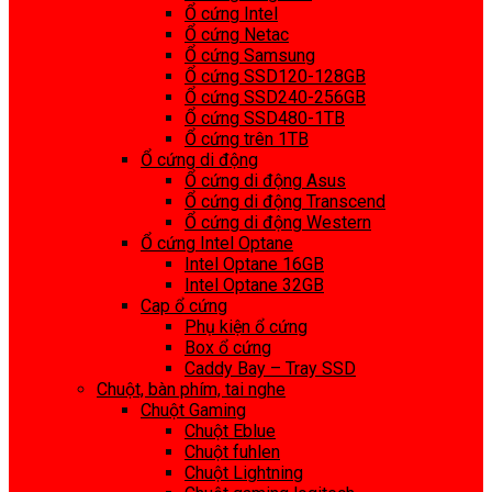
Ổ cứng Intel
Ổ cứng Netac
Ổ cứng Samsung
Ổ cứng SSD120-128GB
Ổ cứng SSD240-256GB
Ổ cứng SSD480-1TB
Ổ cứng trên 1TB
Ổ cứng di động
Ổ cứng di động Asus
Ổ cứng di động Transcend
Ổ cứng di động Western
Ổ cứng Intel Optane
Intel Optane 16GB
Intel Optane 32GB
Cap ổ cứng
Phụ kiện ổ cứng
Box ổ cứng
Caddy Bay – Tray SSD
Chuột, bàn phím, tai nghe
Chuột Gaming
Chuột Eblue
Chuột fuhlen
Chuột Lightning