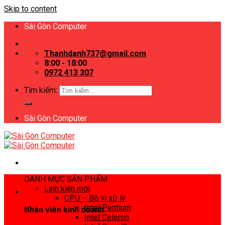
Skip to content
Sài Gòn Computer
Thanhdanh737@gmail.com
8:00 - 18:00
0972 413 307
Tìm kiếm:
Sài Gòn Computer
DANH MỤC SẢN PHẨM
Linh kiện mới
CPU – Bộ vi xử lý
Intel Pentium
Nhân viên kinh doanh
Intel Celeron