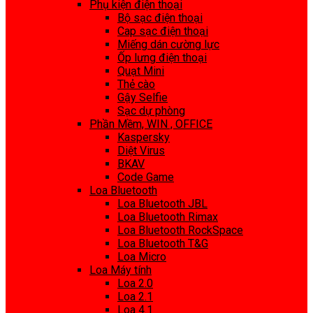
Phụ kiện điện thoại
Bộ sạc điện thoại
Cap sạc điện thoại
Miếng dán cường lực
Ốp lưng điện thoại
Quạt Mini
Thẻ cào
Gậy Selfie
Sạc dự phòng
Phần Mềm, WIN , OFFICE
Kaspersky
Diệt Virus
BKAV
Code Game
Loa Bluetooth
Loa Bluetooth JBL
Loa Bluetooth Rimax
Loa Bluetooth RockSpace
Loa Bluetooth T&G
Loa Micro
Loa Máy tính
Loa 2.0
Loa 2.1
Loa 4.1