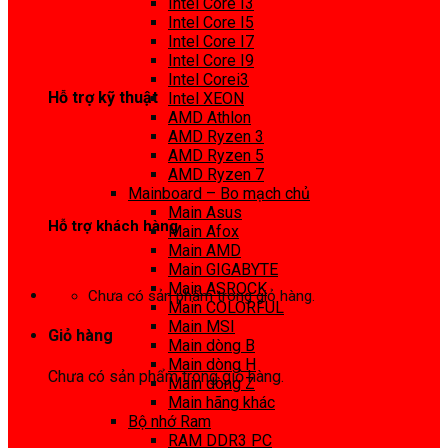
Intel Core I3
0972 413 307
Intel Core I5
Intel Core I7
Intel Core I9
Intel Corei3
Hỗ trợ kỹ thuật
Intel XEON
AMD Athlon
0974 816 737
AMD Ryzen 3
AMD Ryzen 5
AMD Ryzen 7
Mainboard – Bo mạch chủ
Main Asus
Hỗ trợ khách hàng
Main Afox
Main AMD
0983425737
Main GIGABYTE
Main ASROCK
Chưa có sản phẩm trong giỏ hàng.
Main COLORFUL
Main MSI
Giỏ hàng
Main dòng B
Main dòng H
Chưa có sản phẩm trong giỏ hàng.
Main dòng Z
Main hãng khác
Bộ nhớ Ram
RAM DDR3 PC