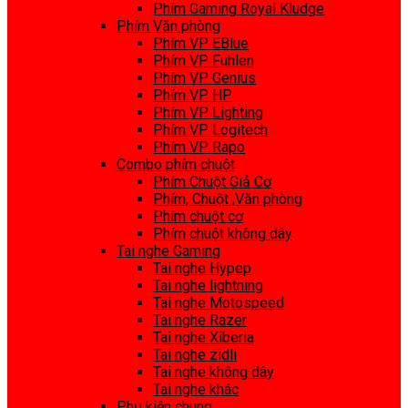
Phím Gaming Royal Kludge
Phím Văn phòng
Phím VP EBlue
Phím VP Fuhlen
Phím VP Genius
Phím VP HP
Phím VP Lighting
Phím VP Logitech
Phím VP Rapo
Combo phím chuột
Phím Chuột Giả Cơ
Phím, Chuột ,Văn phòng
Phím chuột cơ
Phím chuột không dây
Tai nghe Gaming
Tai nghe Hypep
Tai nghe lightning
Tai nghe Motospeed
Tai nghe Razer
Tai nghe Xiberia
Tai nghe zidli
Tai nghe không dây
Tai nghe khác
Phụ kiện chung