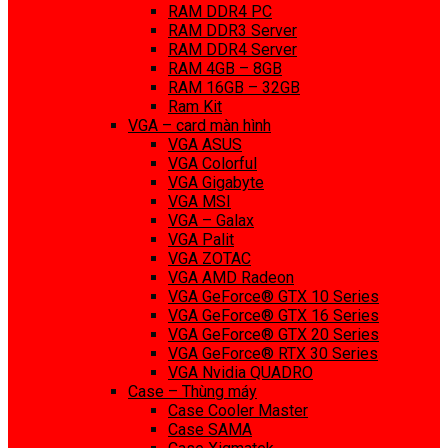
RAM DDR4 PC
RAM DDR3 Server
RAM DDR4 Server
RAM 4GB – 8GB
RAM 16GB – 32GB
Ram Kit
VGA – card màn hình
VGA ASUS
VGA Colorful
VGA Gigabyte
VGA MSI
VGA – Galax
VGA Palit
VGA ZOTAC
VGA AMD Radeon
VGA GeForce® GTX 10 Series
VGA GeForce® GTX 16 Series
VGA GeForce® GTX 20 Series
VGA GeForce® RTX 30 Series
VGA Nvidia QUADRO
Case – Thùng máy
Case Cooler Master
Case SAMA