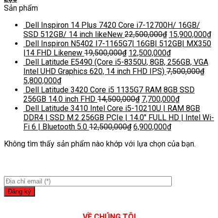
Sản phẩm
Dell Inspiron 14 Plus 7420 Core i7-12700H/ 16GB/
SSD 512GB/ 14 inch likeNew
22,500,000
₫
15,900,000
₫
Dell Inspiron N5402 I7-1165G7| 16GB| 512GB| MX350
|14 FHD Likenew
19,500,000
₫
12,500,000
₫
Dell Latitude E5490 (Core i5-8350U, 8GB, 256GB, VGA
Intel UHD Graphics 620, 14 inch FHD IPS)
7,500,000
₫
5,800,000
₫
Dell Latitude 3420 Core i5 1135G7 RAM 8GB SSD
256GB 14.0 inch FHD
14,500,000
₫
7,700,000
₫
Dell Latitude 3410 Intel Core i5-10210U | RAM 8GB
DDR4 | SSD M.2 256GB PCIe | 14.0″ FULL HD | Intel Wi-
Fi 6 | Bluetooth 5.0
12,500,000
₫
6,900,000
₫
Không tìm thấy sản phẩm nào khớp với lựa chọn của bạn.
VỀ CHÚNG TÔI