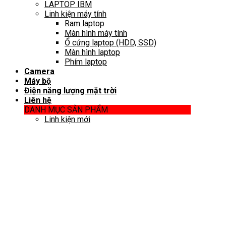
LAPTOP IBM
Linh kiện máy tính
Ram laptop
Màn hình máy tính
Ổ cứng laptop (HDD, SSD)
Màn hình laptop
Phím laptop
Camera
Máy bộ
Điện năng lượng mặt trời
Liên hệ
DANH MỤC SẢN PHẨM
Linh kiện mới