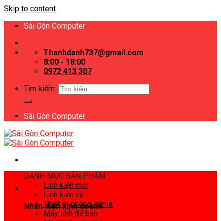
Skip to content
Sài Gòn Computer
Thanhdanh737@gmail.com
8:00 - 18:00
0972 413 307
Tìm kiếm:
Sài Gòn Computer
DANH MỤC SẢN PHẨM
Linh kiện mới
Linh kiện cũ
Thiết bị phòng game
Nhân viên kinh doanh
Máy tính để bàn