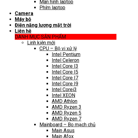
Màn hình laptop
Phím laptop
Camera
Máy bộ
Điện năng lượng mặt trời
Liên hệ
DANH MỤC SẢN PHẨM
Linh kiện mới
CPU – Bộ vi xử lý
Intel Pentium
Intel Celeron
Intel Core I3
Intel Core I5
Intel Core I7
Intel Core I9
Intel Corei3
Intel XEON
AMD Athlon
AMD Ryzen 3
AMD Ryzen 5
AMD Ryzen 7
Mainboard – Bo mạch chủ
Main Asus
Main Afox