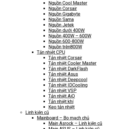
Nguồn Cool Master
Nguồn Corsair
Nguồn Gigabyte
Nguồn Sama
Nguồn Jetek
Nguồn dưới 400W
Nguồn 400W – 600W
Nguồn 600-800W
Nguồn trên800W
Tản nhiệt CPU
Tản nhiệt Corsair
Tản nhiệt Cooler Master
Tản nhiệt DarkFlash
Tản nhiệt Asus
Tản nhiệt Deepcool
Tản nhiệt IDCooling
Tản nhiệt VSP
Tản nhiệt AiO
Tản nhiệt khí
Keo tản nhiệt
Linh kiện cũ
Mainboard – Bo mạch chủ
Main Asrock – Linh kiện cũ
Main ASUS – Linh kiện cũ