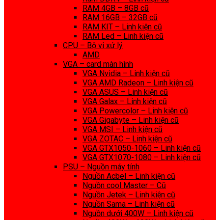
RAM 4GB – 8GB cũ
RAM 16GB – 32GB cũ
RAM KIT – Linh kiện cũ
RAM Led – Linh kiện cũ
CPU – Bộ vi xử lý
AMD
VGA – card màn hình
VGA Nvidia – Linh kiện cũ
VGA AMD Radeon – Linh kiện cũ
VGA ASUS – Linh kiện cũ
VGA Galax – Linh kiện cũ
VGA Powercolor – Linh kiện cũ
VGA Gigabyte – Linh kiện cũ
VGA MSI – Linh kiện cũ
VGA ZOTAC – Linh kiện cũ
VGA GTX1050-1060 – Linh kiện cũ
VGA GTX1070-1080 – Linh kiện cũ
PSU – Nguồn máy tính
Nguồn Acbel – Linh kiện cũ
Nguồn cool Master – Cũ
Nguồn Jetek – Linh kiện cũ
Nguồn Sama – Linh kiện cũ
Nguồn dưới 400W – Linh kiện cũ