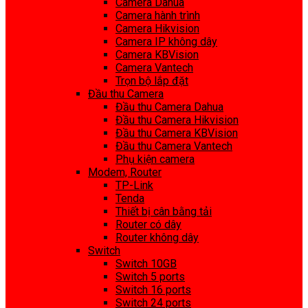
Camera Dahua
Camera hành trình
Camera Hikvision
Camera IP không dây
Camera KBVision
Camera Vantech
Trọn bộ lắp đặt
Đầu thu Camera
Đầu thu Camera Dahua
Đầu thu Camera Hikvision
Đầu thu Camera KBVision
Đầu thu Camera Vantech
Phụ kiện camera
Modem, Router
TP-Link
Tenda
Thiết bị cân bằng tải
Router có dây
Router không dây
Switch
Switch 10GB
Switch 5 ports
Switch 16 ports
Switch 24 ports