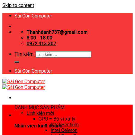
Skip to content
Sài Gòn Computer
Thanhdanh737@gmail.com
8:00 - 18:00
0972 413 307
Tìm kiếm:
Sài Gòn Computer
DANH MỤC SẢN PHẨM
Linh kiện mới
CPU – Bộ vi xử lý
Intel Pentium
Nhân viên kinh doanh
Intel Celeron