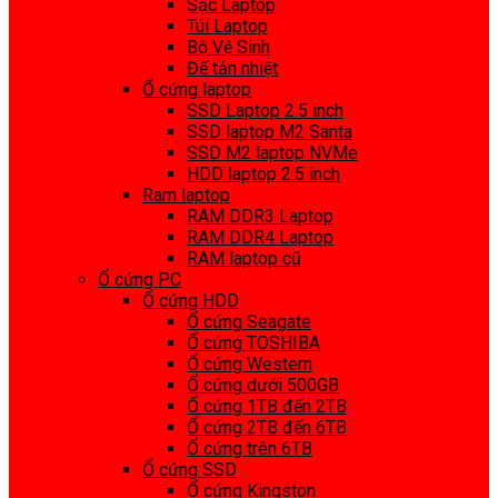
Sạc Laptop
Túi Laptop
Bộ Vệ Sinh
Đế tản nhiệt
Ổ cứng laptop
SSD Laptop 2.5 inch
SSD laptop M2 Santa
SSD M2 laptop NVMe
HDD laptop 2.5 inch
Ram laptop
RAM DDR3 Laptop
RAM DDR4 Laptop
RAM laptop cũ
Ổ cứng PC
Ổ cứng HDD
Ổ cứng Seagate
Ổ cứng TOSHIBA
Ổ cứng Western
Ổ cứng dưới 500GB
Ổ cứng 1TB đến 2TB
Ổ cứng 2TB đến 6TB
Ổ cứng trên 6TB
Ổ cứng SSD
Ổ cứng Kingston