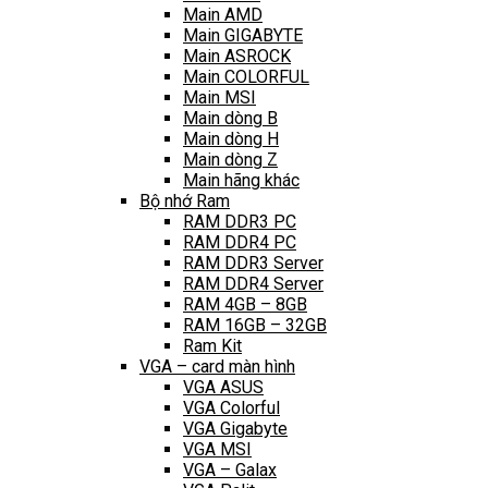
Main AMD
Main GIGABYTE
Main ASROCK
Main COLORFUL
Main MSI
Main dòng B
Main dòng H
Main dòng Z
Main hãng khác
Bộ nhớ Ram
RAM DDR3 PC
RAM DDR4 PC
RAM DDR3 Server
RAM DDR4 Server
RAM 4GB – 8GB
RAM 16GB – 32GB
Ram Kit
VGA – card màn hình
VGA ASUS
VGA Colorful
VGA Gigabyte
VGA MSI
VGA – Galax