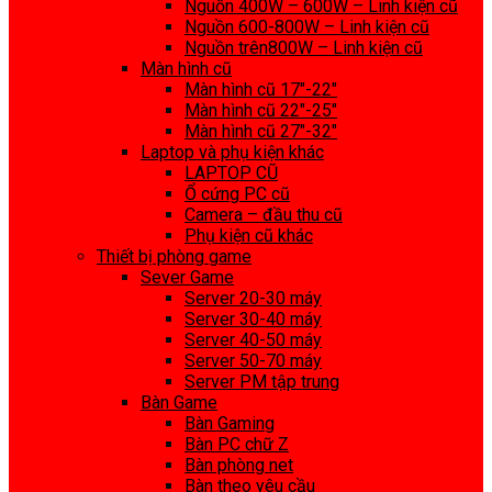
Nguồn 400W – 600W – Linh kiện cũ
Nguồn 600-800W – Linh kiện cũ
Nguồn trên800W – Linh kiện cũ
Màn hình cũ
Màn hình cũ 17″-22″
Màn hình cũ 22″-25″
Màn hình cũ 27″-32″
Laptop và phụ kiện khác
LAPTOP CŨ
Ổ cứng PC cũ
Camera – đầu thu cũ
Phụ kiện cũ khác
Thiết bị phòng game
Sever Game
Server 20-30 máy
Server 30-40 máy
Server 40-50 máy
Server 50-70 máy
Server PM tập trung
Bàn Game
Bàn Gaming
Bàn PC chữ Z
Bàn phòng net
Bàn theo yêu cầu