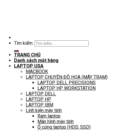
Tìm kiếm:
TRANG CHỦ
Danh sách mặt hàng
LAPTOP USA
MACBOOK
LAPTOP CHUYÊN ĐỒ HỌA (MÁY TRẠM)
LAPTOP DELL PRECISIONS
LAPTOP HP WORKSTATION
LAPTOP DELL
LAPTOP HP
LAPTOP IBM
Linh kiện máy tính
Ram laptop
Màn hình máy tính
Ổ cứng laptop (HDD, SSD)