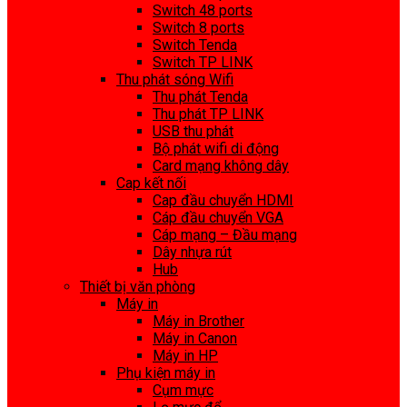
Switch 48 ports
Switch 8 ports
Switch Tenda
Switch TP LINK
Thu phát sóng Wifi
Thu phát Tenda
Thu phát TP LINK
USB thu phát
Bộ phát wifi di động
Card mạng không dây
Cap kết nối
Cap đầu chuyển HDMI
Cáp đầu chuyển VGA
Cáp mạng – Đầu mạng
Dây nhựa rút
Hub
Thiết bị văn phòng
Máy in
Máy in Brother
Máy in Canon
Máy in HP
Phụ kiện máy in
Cụm mực