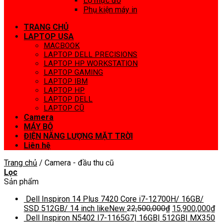
Lọ mực đổ
Phụ kiện máy in
TRANG CHỦ
LAPTOP USA
MACBOOK
LAPTOP DELL PRECISIONS
LAPTOP HP WORKSTATION
LAPTOP GAMING
LAPTOP IBM
LAPTOP HP
LAPTOP DELL
LAPTOP CŨ
Camera
MÁY BỘ
ĐIỆN NĂNG LƯỢNG MẶT TRỜI
Liên hệ
Trang chủ
/
Camera - đầu thu cũ
Lọc
Sản phẩm
Dell Inspiron 14 Plus 7420 Core i7-12700H/ 16GB/
SSD 512GB/ 14 inch likeNew
22,500,000
₫
15,900,000
₫
Dell Inspiron N5402 I7-1165G7| 16GB| 512GB| MX350