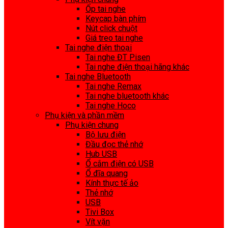
Ốp tai nghe
Keycap bàn phím
Nút click chuột
Giá treo tai nghe
Tai nghe điện thoại
Tai nghe ĐT Pisen
Tai nghe điện thoại hãng khác
Tai nghe Bluetooth
Tai nghe Remax
Tai nghe bluetooth khác
Tai nghe Hoco
Phụ kiện và phần mềm
Phụ kiện chung
Bộ lưu điện
Đầu đọc thẻ nhớ
Hub USB
Ổ cắm điện có USB
Ổ đĩa quang
Kính thực tế ảo
Thẻ nhớ
USB
Tivi Box
Vít vặn