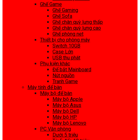
Ghế Game
Ghế Gaming
Ghế Sofa
Ghế chân quỳ lưng thấp
Ghế chân quỳ lưng cao
Ghế phòng net
Thiết bị cho phòng máy
Switch 10GB
Case Lớn
USB thu phát
Phụ kiện khác
Đế bắt Mainboard
Nút nguồn
Tranh Game
Máy tính để bàn
Máy bộ để bàn
Máy bộ Apple
Máy bộ Asus
Máy bộ Dell
Máy bộ HP
Máy bộ Lenovo
PC Văn phòng
Dưới 5 triệu