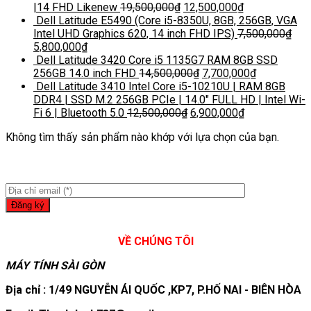
|14 FHD Likenew
19,500,000
₫
12,500,000
₫
Dell Latitude E5490 (Core i5-8350U, 8GB, 256GB, VGA
Intel UHD Graphics 620, 14 inch FHD IPS)
7,500,000
₫
5,800,000
₫
Dell Latitude 3420 Core i5 1135G7 RAM 8GB SSD
256GB 14.0 inch FHD
14,500,000
₫
7,700,000
₫
Dell Latitude 3410 Intel Core i5-10210U | RAM 8GB
DDR4 | SSD M.2 256GB PCIe | 14.0″ FULL HD | Intel Wi-
Fi 6 | Bluetooth 5.0
12,500,000
₫
6,900,000
₫
Không tìm thấy sản phẩm nào khớp với lựa chọn của bạn.
VỀ CHÚNG TÔI
MÁY TÍNH SÀI GÒN
Địa chỉ : 1/49 NGUYỄN ÁI QUỐC ,KP7, P.HỐ NAI - BIÊN HÒA