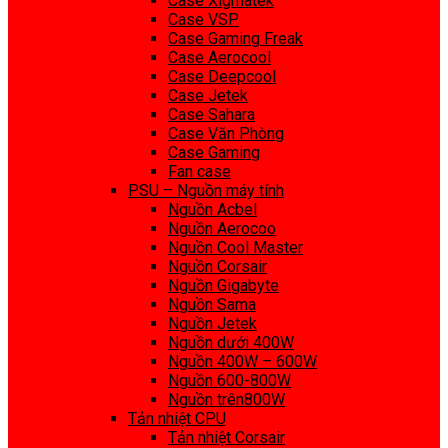
Case Xigmatek
Case VSP
Case Gaming Freak
Case Aerocool
Case Deepcool
Case Jetek
Case Sahara
Case Văn Phòng
Case Gaming
Fan case
PSU – Nguồn máy tính
Nguồn Acbel
Nguồn Aerocoo
Nguồn Cool Master
Nguồn Corsair
Nguồn Gigabyte
Nguồn Sama
Nguồn Jetek
Nguồn dưới 400W
Nguồn 400W – 600W
Nguồn 600-800W
Nguồn trên800W
Tản nhiệt CPU
Tản nhiệt Corsair