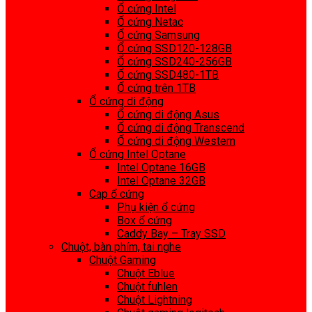
Ổ cứng Intel
Ổ cứng Netac
Ổ cứng Samsung
Ổ cứng SSD120-128GB
Ổ cứng SSD240-256GB
Ổ cứng SSD480-1TB
Ổ cứng trên 1TB
Ổ cứng di động
Ổ cứng di động Asus
Ổ cứng di động Transcend
Ổ cứng di động Western
Ổ cứng Intel Optane
Intel Optane 16GB
Intel Optane 32GB
Cap ổ cứng
Phụ kiện ổ cứng
Box ổ cứng
Caddy Bay – Tray SSD
Chuột, bàn phím, tai nghe
Chuột Gaming
Chuột Eblue
Chuột fuhlen
Chuột Lightning