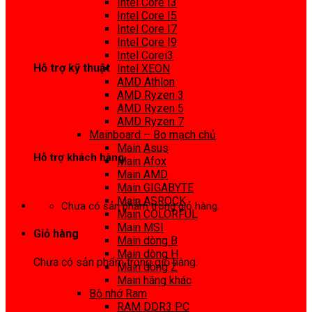
Intel Core I3
0972 413 307
Intel Core I5
Intel Core I7
Intel Core I9
Intel Corei3
Hỗ trợ kỹ thuật
Intel XEON
AMD Athlon
0974 816 737
AMD Ryzen 3
AMD Ryzen 5
AMD Ryzen 7
Mainboard – Bo mạch chủ
Main Asus
Hỗ trợ khách hàng
Main Afox
Main AMD
0983425737
Main GIGABYTE
Main ASROCK
Chưa có sản phẩm trong giỏ hàng.
Main COLORFUL
Main MSI
Giỏ hàng
Main dòng B
Main dòng H
Chưa có sản phẩm trong giỏ hàng.
Main dòng Z
Main hãng khác
Bộ nhớ Ram
RAM DDR3 PC