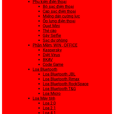
Phụ kiện điện thoại
Bộ sạc điện thoại
Cap sạc điện thoại
Miếng dán cường lực
Ốp lưng điện thoại
Quạt Mini
Thẻ cào
Gậy Selfie
Sạc dự phòng
Phần Mềm, WIN , OFFICE
Kaspersky
Diệt Virus
BKAV
Code Game
Loa Bluetooth
Loa Bluetooth JBL
Loa Bluetooth Rimax
Loa Bluetooth RockSpace
Loa Bluetooth T&G
Loa Micro
Loa Máy tính
Loa 2.0
Loa 2.1
Loa 4.1