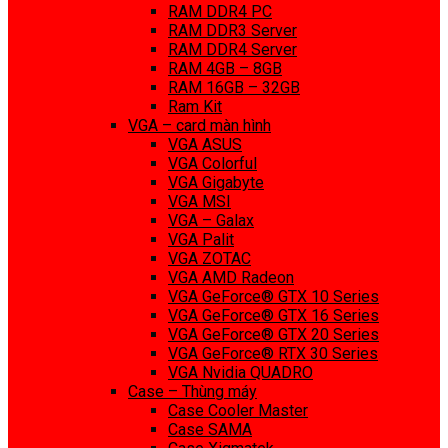
RAM DDR4 PC
RAM DDR3 Server
RAM DDR4 Server
RAM 4GB – 8GB
RAM 16GB – 32GB
Ram Kit
VGA – card màn hình
VGA ASUS
VGA Colorful
VGA Gigabyte
VGA MSI
VGA – Galax
VGA Palit
VGA ZOTAC
VGA AMD Radeon
VGA GeForce® GTX 10 Series
VGA GeForce® GTX 16 Series
VGA GeForce® GTX 20 Series
VGA GeForce® RTX 30 Series
VGA Nvidia QUADRO
Case – Thùng máy
Case Cooler Master
Case SAMA