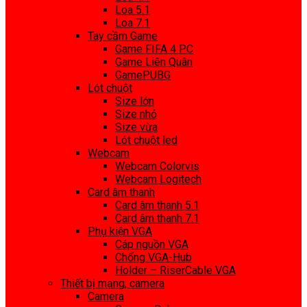
Loa 5.1
Loa 7.1
Tay cầm Game
Game FIFA 4 PC
Game Liên Quân
GamePUBG
Lót chuột
Size lớn
Size nhỏ
Size vừa
Lót chuột led
Webcam
Webcam Colorvis
Webcam Logitech
Card âm thanh
Card âm thanh 5.1
Card âm thanh 7.1
Phụ kiện VGA
Cáp nguồn VGA
Chống VGA-Hub
Holder – RiserCable VGA
Thiết bị mạng, camera
Camera