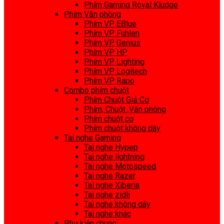
Phím Gaming Royal Kludge
Phím Văn phòng
Phím VP EBlue
Phím VP Fuhlen
Phím VP Genius
Phím VP HP
Phím VP Lighting
Phím VP Logitech
Phím VP Rapo
Combo phím chuột
Phím Chuột Giả Cơ
Phím, Chuột ,Văn phòng
Phím chuột cơ
Phím chuột không dây
Tai nghe Gaming
Tai nghe Hypep
Tai nghe lightning
Tai nghe Motospeed
Tai nghe Razer
Tai nghe Xiberia
Tai nghe zidli
Tai nghe không dây
Tai nghe khác
Phụ kiện chung