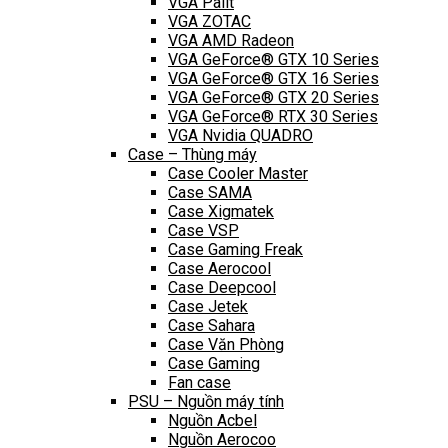
VGA Palit
VGA ZOTAC
VGA AMD Radeon
VGA GeForce® GTX 10 Series
VGA GeForce® GTX 16 Series
VGA GeForce® GTX 20 Series
VGA GeForce® RTX 30 Series
VGA Nvidia QUADRO
Case – Thùng máy
Case Cooler Master
Case SAMA
Case Xigmatek
Case VSP
Case Gaming Freak
Case Aerocool
Case Deepcool
Case Jetek
Case Sahara
Case Văn Phòng
Case Gaming
Fan case
PSU – Nguồn máy tính
Nguồn Acbel
Nguồn Aerocoo