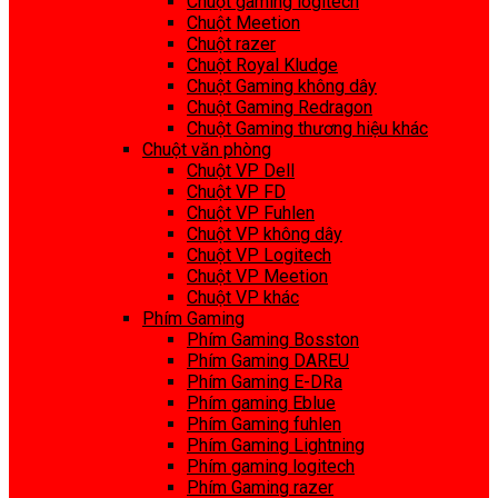
Chuột gaming logitech
Chuột Meetion
Chuột razer
Chuột Royal Kludge
Chuột Gaming không dây
Chuột Gaming Redragon
Chuột Gaming thương hiệu khác
Chuột văn phòng
Chuột VP Dell
Chuột VP FD
Chuột VP Fuhlen
Chuột VP không dây
Chuột VP Logitech
Chuột VP Meetion
Chuột VP khác
Phím Gaming
Phím Gaming Bosston
Phím Gaming DAREU
Phím Gaming E-DRa
Phím gaming Eblue
Phím Gaming fuhlen
Phím Gaming Lightning
Phím gaming logitech
Phím Gaming razer