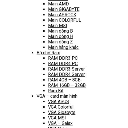
Main AMD
Main GIGABYTE
Main ASROCK
Main COLORFUL
Main MSI
Main dòng B
Main dòng H
Main dòng Z
Main hãng khác
Bộ nhớ Ram
RAM DDR3 PC
RAM DDR4 PC
RAM DDR3 Server
RAM DDR4 Server
RAM 4GB – 8GB
RAM 16GB – 32GB
Ram Kit
VGA – card màn hình
VGA ASUS
VGA Colorful
VGA Gigabyte
VGA MSI
VGA – Galax