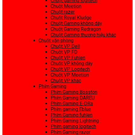
Chuột gaming logitech
Chuột Meetion
Chuột razer
Chuột Royal Kludge
Chuột Gaming không dây
Chuột Gaming Redragon
Chuột Gaming thương hiệu khác
Chuột văn phòng
Chuột VP Dell
Chuột VP FD
Chuột VP Fuhlen
Chuột VP không dây
Chuột VP Logitech
Chuột VP Meetion
Chuột VP khác
Phím Gaming
Phím Gaming Bosston
Phím Gaming DAREU
Phím Gaming E-DRa
Phím gaming Eblue
Phím Gaming fuhlen
Phím Gaming Lightning
Phím gaming logitech
Phím Gaming razer