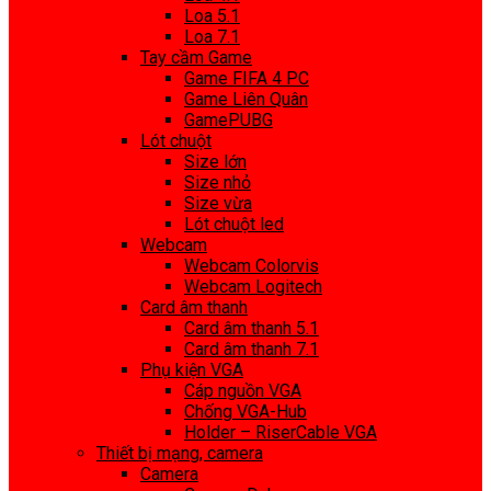
Loa 5.1
Loa 7.1
Tay cầm Game
Game FIFA 4 PC
Game Liên Quân
GamePUBG
Lót chuột
Size lớn
Size nhỏ
Size vừa
Lót chuột led
Webcam
Webcam Colorvis
Webcam Logitech
Card âm thanh
Card âm thanh 5.1
Card âm thanh 7.1
Phụ kiện VGA
Cáp nguồn VGA
Chống VGA-Hub
Holder – RiserCable VGA
Thiết bị mạng, camera
Camera