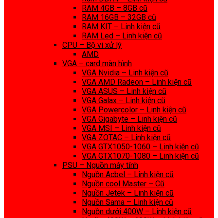
RAM 4GB – 8GB cũ
RAM 16GB – 32GB cũ
RAM KIT – Linh kiện cũ
RAM Led – Linh kiện cũ
CPU – Bộ vi xử lý
AMD
VGA – card màn hình
VGA Nvidia – Linh kiện cũ
VGA AMD Radeon – Linh kiện cũ
VGA ASUS – Linh kiện cũ
VGA Galax – Linh kiện cũ
VGA Powercolor – Linh kiện cũ
VGA Gigabyte – Linh kiện cũ
VGA MSI – Linh kiện cũ
VGA ZOTAC – Linh kiện cũ
VGA GTX1050-1060 – Linh kiện cũ
VGA GTX1070-1080 – Linh kiện cũ
PSU – Nguồn máy tính
Nguồn Acbel – Linh kiện cũ
Nguồn cool Master – Cũ
Nguồn Jetek – Linh kiện cũ
Nguồn Sama – Linh kiện cũ
Nguồn dưới 400W – Linh kiện cũ