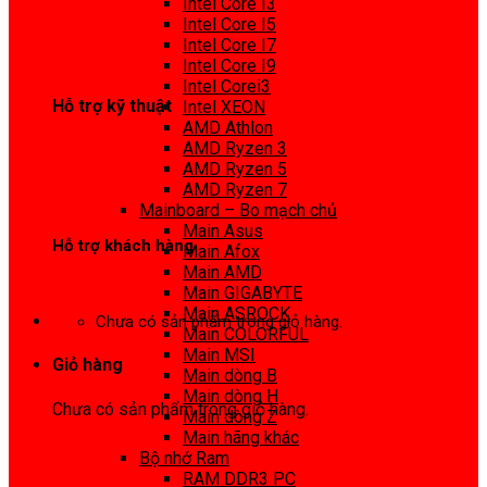
Intel Core I3
0972 413 307
Intel Core I5
Intel Core I7
Intel Core I9
Intel Corei3
Hỗ trợ kỹ thuật
Intel XEON
AMD Athlon
0974 816 737
AMD Ryzen 3
AMD Ryzen 5
AMD Ryzen 7
Mainboard – Bo mạch chủ
Main Asus
Hỗ trợ khách hàng
Main Afox
Main AMD
0983425737
Main GIGABYTE
Main ASROCK
Chưa có sản phẩm trong giỏ hàng.
Main COLORFUL
Main MSI
Giỏ hàng
Main dòng B
Main dòng H
Chưa có sản phẩm trong giỏ hàng.
Main dòng Z
Main hãng khác
Bộ nhớ Ram
RAM DDR3 PC