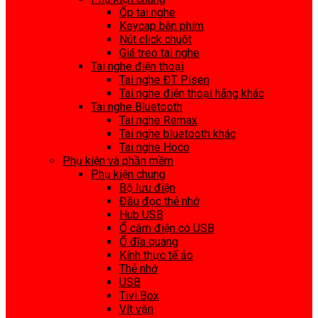
Ốp tai nghe
Keycap bàn phím
Nút click chuột
Giá treo tai nghe
Tai nghe điện thoại
Tai nghe ĐT Pisen
Tai nghe điện thoại hãng khác
Tai nghe Bluetooth
Tai nghe Remax
Tai nghe bluetooth khác
Tai nghe Hoco
Phụ kiện và phần mềm
Phụ kiện chung
Bộ lưu điện
Đầu đọc thẻ nhớ
Hub USB
Ổ cắm điện có USB
Ổ đĩa quang
Kính thực tế ảo
Thẻ nhớ
USB
Tivi Box
Vít vặn