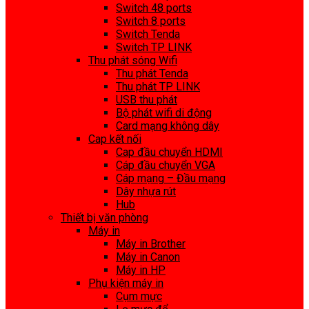
Switch 48 ports
Switch 8 ports
Switch Tenda
Switch TP LINK
Thu phát sóng Wifi
Thu phát Tenda
Thu phát TP LINK
USB thu phát
Bộ phát wifi di động
Card mạng không dây
Cap kết nối
Cap đầu chuyển HDMI
Cáp đầu chuyển VGA
Cáp mạng – Đầu mạng
Dây nhựa rút
Hub
Thiết bị văn phòng
Máy in
Máy in Brother
Máy in Canon
Máy in HP
Phụ kiện máy in
Cụm mực