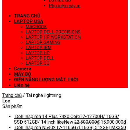
Lọ mực đổ
Phụ kiện máy in
TRANG CHỦ
LAPTOP USA
MACBOOK
LAPTOP DELL PRECISIONS
LAPTOP HP WORKSTATION
LAPTOP GAMING
LAPTOP IBM
LAPTOP HP
LAPTOP DELL
LAPTOP CŨ
Camera
MÁY BỘ
ĐIỆN NĂNG LƯỢNG MẶT TRỜI
Liên hệ
Trang chủ
/
Tai nghe lightning
Lọc
Sản phẩm
Dell Inspiron 14 Plus 7420 Core i7-12700H/ 16GB/
SSD 512GB/ 14 inch likeNew
22,500,000
₫
15,900,000
₫
Dell Inspiron N5402 I7-1165G7| 16GB| 512GB| MX350