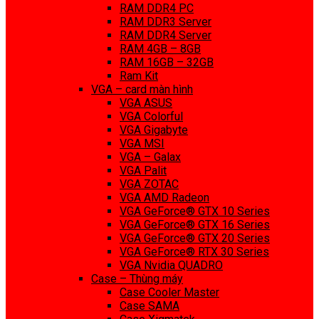
RAM DDR4 PC
RAM DDR3 Server
RAM DDR4 Server
RAM 4GB – 8GB
RAM 16GB – 32GB
Ram Kit
VGA – card màn hình
VGA ASUS
VGA Colorful
VGA Gigabyte
VGA MSI
VGA – Galax
VGA Palit
VGA ZOTAC
VGA AMD Radeon
VGA GeForce® GTX 10 Series
VGA GeForce® GTX 16 Series
VGA GeForce® GTX 20 Series
VGA GeForce® RTX 30 Series
VGA Nvidia QUADRO
Case – Thùng máy
Case Cooler Master
Case SAMA