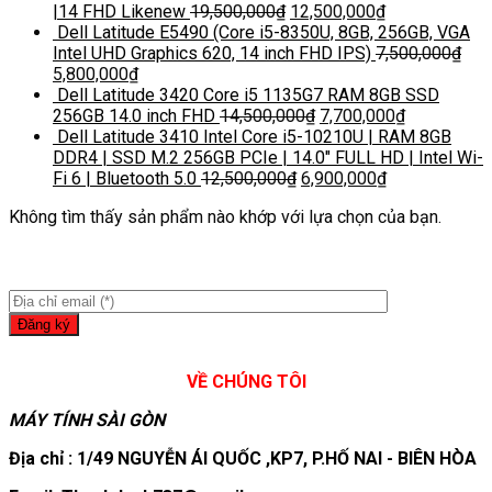
|14 FHD Likenew
19,500,000
₫
12,500,000
₫
Dell Latitude E5490 (Core i5-8350U, 8GB, 256GB, VGA
Intel UHD Graphics 620, 14 inch FHD IPS)
7,500,000
₫
5,800,000
₫
Dell Latitude 3420 Core i5 1135G7 RAM 8GB SSD
256GB 14.0 inch FHD
14,500,000
₫
7,700,000
₫
Dell Latitude 3410 Intel Core i5-10210U | RAM 8GB
DDR4 | SSD M.2 256GB PCIe | 14.0″ FULL HD | Intel Wi-
Fi 6 | Bluetooth 5.0
12,500,000
₫
6,900,000
₫
Không tìm thấy sản phẩm nào khớp với lựa chọn của bạn.
VỀ CHÚNG TÔI
MÁY TÍNH SÀI GÒN
Địa chỉ : 1/49 NGUYỄN ÁI QUỐC ,KP7, P.HỐ NAI - BIÊN HÒA