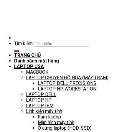
Tìm kiếm:
TRANG CHỦ
Danh sách mặt hàng
LAPTOP USA
MACBOOK
LAPTOP CHUYÊN ĐỒ HỌA (MÁY TRẠM)
LAPTOP DELL PRECISIONS
LAPTOP HP WORKSTATION
LAPTOP DELL
LAPTOP HP
LAPTOP IBM
Linh kiện máy tính
Ram laptop
Màn hình máy tính
Ổ cứng laptop (HDD, SSD)