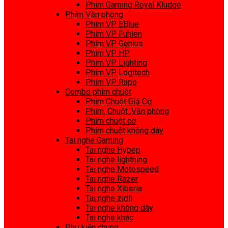
Phím Gaming Royal Kludge
Phím Văn phòng
Phím VP EBlue
Phím VP Fuhlen
Phím VP Genius
Phím VP HP
Phím VP Lighting
Phím VP Logitech
Phím VP Rapo
Combo phím chuột
Phím Chuột Giả Cơ
Phím, Chuột ,Văn phòng
Phím chuột cơ
Phím chuột không dây
Tai nghe Gaming
Tai nghe Hypep
Tai nghe lightning
Tai nghe Motospeed
Tai nghe Razer
Tai nghe Xiberia
Tai nghe zidli
Tai nghe không dây
Tai nghe khác
Phụ kiện chung