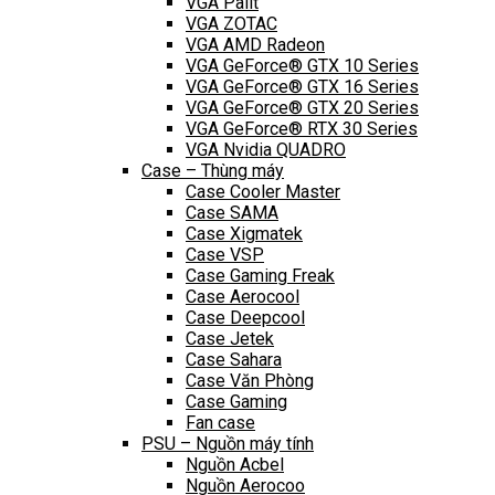
VGA Palit
VGA ZOTAC
VGA AMD Radeon
VGA GeForce® GTX 10 Series
VGA GeForce® GTX 16 Series
VGA GeForce® GTX 20 Series
VGA GeForce® RTX 30 Series
VGA Nvidia QUADRO
Case – Thùng máy
Case Cooler Master
Case SAMA
Case Xigmatek
Case VSP
Case Gaming Freak
Case Aerocool
Case Deepcool
Case Jetek
Case Sahara
Case Văn Phòng
Case Gaming
Fan case
PSU – Nguồn máy tính
Nguồn Acbel
Nguồn Aerocoo