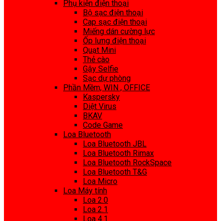
Phụ kiện điện thoại
Bộ sạc điện thoại
Cap sạc điện thoại
Miếng dán cường lực
Ốp lưng điện thoại
Quạt Mini
Thẻ cào
Gậy Selfie
Sạc dự phòng
Phần Mềm, WIN , OFFICE
Kaspersky
Diệt Virus
BKAV
Code Game
Loa Bluetooth
Loa Bluetooth JBL
Loa Bluetooth Rimax
Loa Bluetooth RockSpace
Loa Bluetooth T&G
Loa Micro
Loa Máy tính
Loa 2.0
Loa 2.1
Loa 4.1