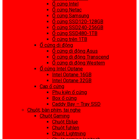
Ổ cứng Intel
Ổ cứng Netac
Ổ cứng Samsung
Ổ cứng SSD120-128GB
Ổ cứng SSD240-256GB
Ổ cứng SSD480-1TB
Ổ cứng trên 1TB
Ổ cứng di động
Ổ cứng di động Asus
Ổ cứng di động Transcend
Ổ cứng di động Western
Ổ cứng Intel Optane
Intel Optane 16GB
Intel Optane 32GB
Cap ổ cứng
Phụ kiện ổ cứng
Box ổ cứng
Caddy Bay – Tray SSD
Chuột, bàn phím, tai nghe
Chuột Gaming
Chuột Eblue
Chuột fuhlen
Chuột Lightning