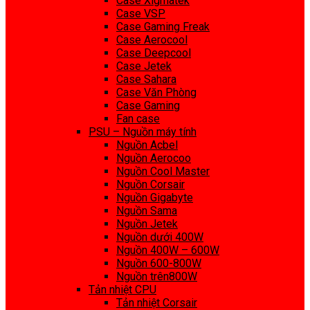
Case Xigmatek
Case VSP
Case Gaming Freak
Case Aerocool
Case Deepcool
Case Jetek
Case Sahara
Case Văn Phòng
Case Gaming
Fan case
PSU – Nguồn máy tính
Nguồn Acbel
Nguồn Aerocoo
Nguồn Cool Master
Nguồn Corsair
Nguồn Gigabyte
Nguồn Sama
Nguồn Jetek
Nguồn dưới 400W
Nguồn 400W – 600W
Nguồn 600-800W
Nguồn trên800W
Tản nhiệt CPU
Tản nhiệt Corsair