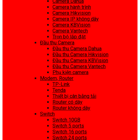
Camera Dahua
Camera hành trình
Camera Hikvision
Camera IP không dây
Camera KBVision
Camera Vantech
Trọn bộ lắp đặt
Đầu thu Camera
Đầu thu Camera Dahua
Đầu thu Camera Hikvision
Đầu thu Camera KBVision
Đầu thu Camera Vantech
Phụ kiện camera
Modem, Router
TP-Link
Tenda
Thiết bị cân bằng tải
Router có dây
Router không dây
Switch
Switch 10GB
Switch 5 ports
Switch 16 ports
Switch 24 ports