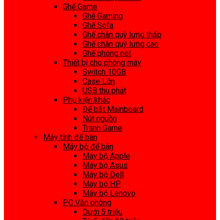
Ghế Game
Ghế Gaming
Ghế Sofa
Ghế chân quỳ lưng thấp
Ghế chân quỳ lưng cao
Ghế phòng net
Thiết bị cho phòng máy
Switch 10GB
Case Lớn
USB thu phát
Phụ kiện khác
Đế bắt Mainboard
Nút nguồn
Tranh Game
Máy tính để bàn
Máy bộ để bàn
Máy bộ Apple
Máy bộ Asus
Máy bộ Dell
Máy bộ HP
Máy bộ Lenovo
PC Văn phòng
Dưới 5 triệu