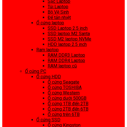
Sạc Laptop
Túi Laptop
Bộ Vệ Sinh
Đế tản nhiệt
Ổ cứng laptop
SSD Laptop 2.5 inch
SSD laptop M2 Santa
SSD M2 laptop NVMe
HDD laptop 2.5 inch
Ram laptop
RAM DDR3 Laptop
RAM DDR4 Laptop
RAM laptop cũ
Ổ cứng PC
Ổ cứng HDD
Ổ cứng Seagate
Ổ cứng TOSHIBA
Ổ cứng Western
Ổ cứng dưới 500GB
Ổ cứng 1TB đến 2TB
Ổ cứng 2TB đến 6TB
Ổ cứng trên 6TB
Ổ cứng SSD
Ổ cứng Kingston