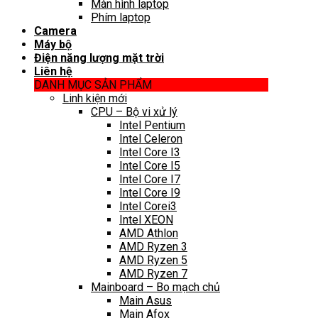
Màn hình laptop
Phím laptop
Camera
Máy bộ
Điện năng lượng mặt trời
Liên hệ
DANH MỤC SẢN PHẨM
Linh kiện mới
CPU – Bộ vi xử lý
Intel Pentium
Intel Celeron
Intel Core I3
Intel Core I5
Intel Core I7
Intel Core I9
Intel Corei3
Intel XEON
AMD Athlon
AMD Ryzen 3
AMD Ryzen 5
AMD Ryzen 7
Mainboard – Bo mạch chủ
Main Asus
Main Afox