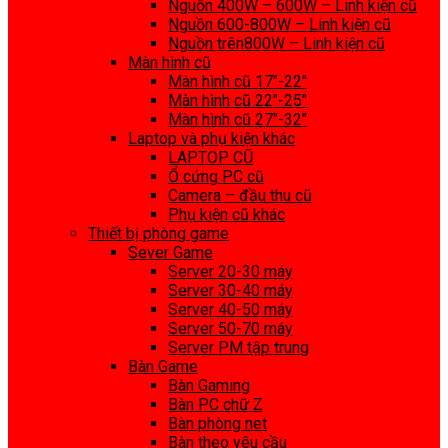
Nguồn 400W – 600W – Linh kiện cũ
Nguồn 600-800W – Linh kiện cũ
Nguồn trên800W – Linh kiện cũ
Màn hình cũ
Màn hình cũ 17″-22″
Màn hình cũ 22″-25″
Màn hình cũ 27″-32″
Laptop và phụ kiện khác
LAPTOP CŨ
Ổ cứng PC cũ
Camera – đầu thu cũ
Phụ kiện cũ khác
Thiết bị phòng game
Sever Game
Server 20-30 máy
Server 30-40 máy
Server 40-50 máy
Server 50-70 máy
Server PM tập trung
Bàn Game
Bàn Gaming
Bàn PC chữ Z
Bàn phòng net
Bàn theo yêu cầu