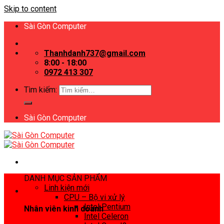
Skip to content
Sài Gòn Computer
Thanhdanh737@gmail.com
8:00 - 18:00
0972 413 307
Tìm kiếm:
Sài Gòn Computer
DANH MỤC SẢN PHẨM
Linh kiện mới
CPU – Bộ vi xử lý
Intel Pentium
Nhân viên kinh doanh
Intel Celeron