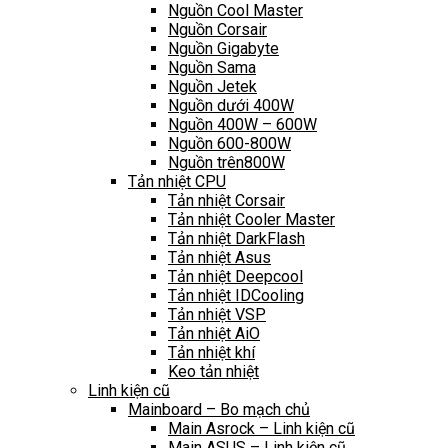
Nguồn Cool Master
Nguồn Corsair
Nguồn Gigabyte
Nguồn Sama
Nguồn Jetek
Nguồn dưới 400W
Nguồn 400W – 600W
Nguồn 600-800W
Nguồn trên800W
Tản nhiệt CPU
Tản nhiệt Corsair
Tản nhiệt Cooler Master
Tản nhiệt DarkFlash
Tản nhiệt Asus
Tản nhiệt Deepcool
Tản nhiệt IDCooling
Tản nhiệt VSP
Tản nhiệt AiO
Tản nhiệt khí
Keo tản nhiệt
Linh kiện cũ
Mainboard – Bo mạch chủ
Main Asrock – Linh kiện cũ
Main ASUS – Linh kiện cũ