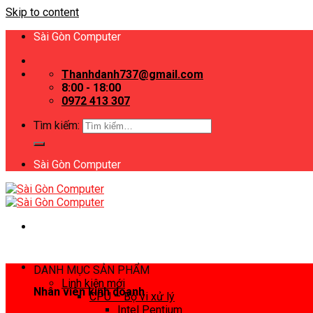
Skip to content
Sài Gòn Computer
Thanhdanh737@gmail.com
8:00 - 18:00
0972 413 307
Tìm kiếm:
Sài Gòn Computer
DANH MỤC SẢN PHẨM
Linh kiện mới
Nhân viên kinh doanh
CPU – Bộ vi xử lý
Intel Pentium