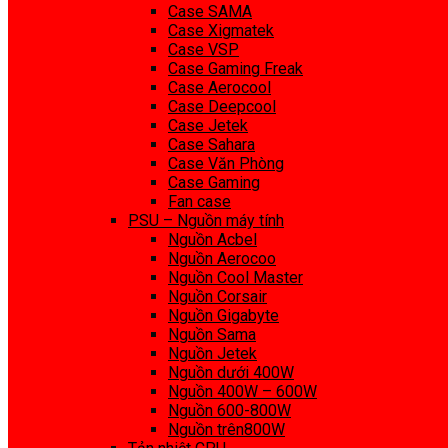
Case SAMA
Case Xigmatek
Case VSP
Case Gaming Freak
Case Aerocool
Case Deepcool
Case Jetek
Case Sahara
Case Văn Phòng
Case Gaming
Fan case
PSU – Nguồn máy tính
Nguồn Acbel
Nguồn Aerocoo
Nguồn Cool Master
Nguồn Corsair
Nguồn Gigabyte
Nguồn Sama
Nguồn Jetek
Nguồn dưới 400W
Nguồn 400W – 600W
Nguồn 600-800W
Nguồn trên800W