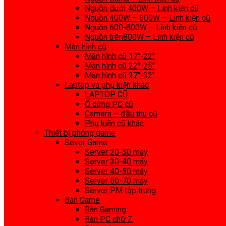
Nguồn dưới 400W – Linh kiện cũ
Nguồn 400W – 600W – Linh kiện cũ
Nguồn 600-800W – Linh kiện cũ
Nguồn trên800W – Linh kiện cũ
Màn hình cũ
Màn hình cũ 17″-22″
Màn hình cũ 22″-25″
Màn hình cũ 27″-32″
Laptop và phụ kiện khác
LAPTOP CŨ
Ổ cứng PC cũ
Camera – đầu thu cũ
Phụ kiện cũ khác
Thiết bị phòng game
Sever Game
Server 20-30 máy
Server 30-40 máy
Server 40-50 máy
Server 50-70 máy
Server PM tập trung
Bàn Game
Bàn Gaming
Bàn PC chữ Z