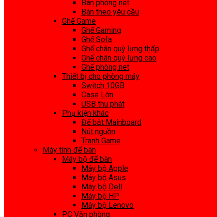
Bàn phòng net
Bàn theo yêu cầu
Ghế Game
Ghế Gaming
Ghế Sofa
Ghế chân quỳ lưng thấp
Ghế chân quỳ lưng cao
Ghế phòng net
Thiết bị cho phòng máy
Switch 10GB
Case Lớn
USB thu phát
Phụ kiện khác
Đế bắt Mainboard
Nút nguồn
Tranh Game
Máy tính để bàn
Máy bộ để bàn
Máy bộ Apple
Máy bộ Asus
Máy bộ Dell
Máy bộ HP
Máy bộ Lenovo
PC Văn phòng