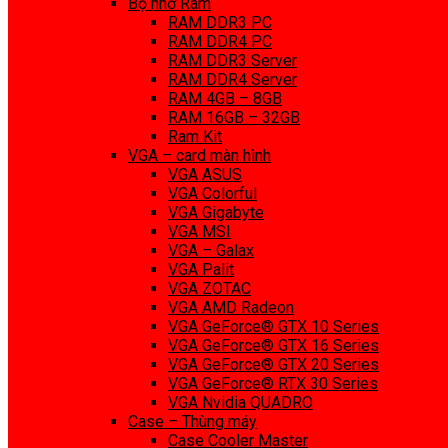
Bộ nhớ Ram
RAM DDR3 PC
RAM DDR4 PC
RAM DDR3 Server
RAM DDR4 Server
RAM 4GB – 8GB
RAM 16GB – 32GB
Ram Kit
VGA – card màn hình
VGA ASUS
VGA Colorful
VGA Gigabyte
VGA MSI
VGA – Galax
VGA Palit
VGA ZOTAC
VGA AMD Radeon
VGA GeForce® GTX 10 Series
VGA GeForce® GTX 16 Series
VGA GeForce® GTX 20 Series
VGA GeForce® RTX 30 Series
VGA Nvidia QUADRO
Case – Thùng máy
Case Cooler Master