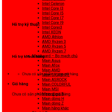
0972 413 307
Intel Celeron
Intel Core I3
Intel Core I5
Intel Core I7
Intel Core I9
Hỗ trợ kỹ thuật
Intel Corei3
Intel XEON
0974 816 737
AMD Athlon
AMD Ryzen 3
AMD Ryzen 5
AMD Ryzen 7
Mainboard – Bo mạch chủ
Hỗ trợ khách hàng
Main Asus
Main Afox
0983425737
Main AMD
Chưa có sản phẩm trong giỏ hàng.
Main GIGABYTE
Main ASROCK
Giỏ hàng
Main COLORFUL
Main MSI
Main dòng B
Chưa có sản phẩm trong giỏ hàng.
Main dòng H
Main dòng Z
Main hãng khác