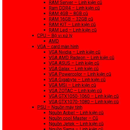
RAM Server – Linh kiện cũ
Ram DDR4 – Linh kiện cũ
RAM 4GB – 8GB cũ
RAM 16GB – 32GB cũ
RAM KIT – Linh kiện cũ
RAM Led – Linh kiện cũ
CPU – Bộ vi xử lý
AMD
VGA – card màn hình
VGA Nvidia – Linh kiện cũ
VGA AMD Radeon – Linh kiện cũ
VGA ASUS – Linh kiện cũ
VGA Galax – Linh kiện cũ
VGA Powercolor – Linh kiện cũ
VGA Gigabyte – Linh kiện cũ
VGA MSI – Linh kiện cũ
VGA ZOTAC – Linh kiện cũ
VGA GTX1050-1060 – Linh kiện cũ
VGA GTX1070-1080 – Linh kiện cũ
PSU – Nguồn máy tính
Nguồn Acbel – Linh kiện cũ
Nguồn cool Master – Cũ
Nguồn Jetek – Linh kiện cũ
Nguồn Sama – Linh kiện cũ