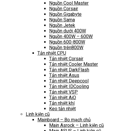
Nguồn Cool Master
Nguồn Corsair
Nguồn Gigabyte
Nguồn Sama
Nguồn Jetek
Nguồn dưới 400W
Nguồn 400W – 600W
Nguồn 600-800W
Nguồn trên800W
Tản nhiệt CPU
Tản nhiệt Corsair
Tản nhiệt Cooler Master
Tản nhiệt DarkFlash
Tản nhiệt Asus
Tản nhiệt Deepcool
Tản nhiệt IDCooling
Tản nhiệt VSP
Tản nhiệt AiO
Tản nhiệt khí
Keo tản nhiệt
Linh kiện cũ
Mainboard – Bo mạch chủ
Main Asrock – Linh kiện cũ
Main ASUS – Linh kiện cũ