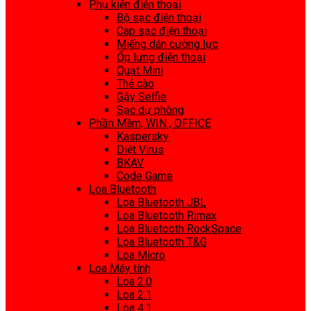
Phụ kiện điện thoại
Bộ sạc điện thoại
Cap sạc điện thoại
Miếng dán cường lực
Ốp lưng điện thoại
Quạt Mini
Thẻ cào
Gậy Selfie
Sạc dự phòng
Phần Mềm, WIN , OFFICE
Kaspersky
Diệt Virus
BKAV
Code Game
Loa Bluetooth
Loa Bluetooth JBL
Loa Bluetooth Rimax
Loa Bluetooth RockSpace
Loa Bluetooth T&G
Loa Micro
Loa Máy tính
Loa 2.0
Loa 2.1
Loa 4.1