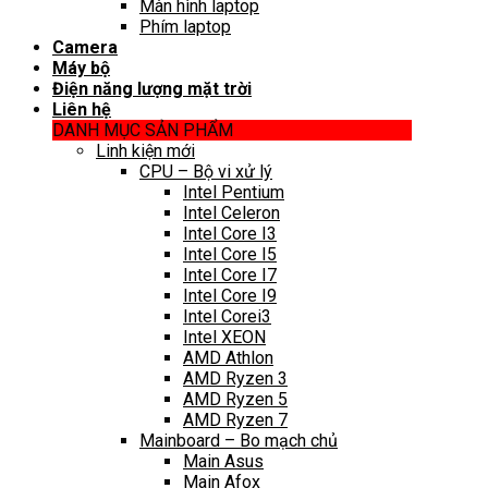
Màn hình laptop
Phím laptop
Camera
Máy bộ
Điện năng lượng mặt trời
Liên hệ
DANH MỤC SẢN PHẨM
Linh kiện mới
CPU – Bộ vi xử lý
Intel Pentium
Intel Celeron
Intel Core I3
Intel Core I5
Intel Core I7
Intel Core I9
Intel Corei3
Intel XEON
AMD Athlon
AMD Ryzen 3
AMD Ryzen 5
AMD Ryzen 7
Mainboard – Bo mạch chủ
Main Asus
Main Afox