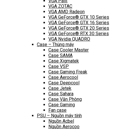
VGA Palit
VGA ZOTAC
VGA AMD Radeon
VGA GeForce® GTX 10 Series
VGA GeForce® GTX 16 Series
VGA GeForce® GTX 20 Series
VGA GeForce® RTX 30 Series
VGA Nvidia QUADRO
Case – Thùng máy
Case Cooler Master
Case SAMA
Case Xigmatek
Case VSP
Case Gaming Freak
Case Aerocool
Case Deepcool
Case Jetek
Case Sahara
Case Văn Phòng
Case Gaming
Fan case
PSU – Nguồn máy tính
Nguồn Acbel
Nguồn Aerocoo