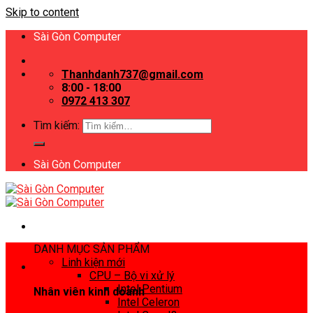
Skip to content
Sài Gòn Computer
Thanhdanh737@gmail.com
8:00 - 18:00
0972 413 307
Tìm kiếm:
Sài Gòn Computer
DANH MỤC SẢN PHẨM
Linh kiện mới
CPU – Bộ vi xử lý
Intel Pentium
Nhân viên kinh doanh
Intel Celeron