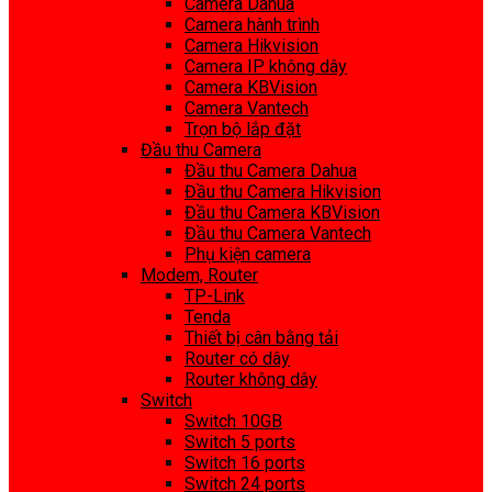
Camera Dahua
Camera hành trình
Camera Hikvision
Camera IP không dây
Camera KBVision
Camera Vantech
Trọn bộ lắp đặt
Đầu thu Camera
Đầu thu Camera Dahua
Đầu thu Camera Hikvision
Đầu thu Camera KBVision
Đầu thu Camera Vantech
Phụ kiện camera
Modem, Router
TP-Link
Tenda
Thiết bị cân bằng tải
Router có dây
Router không dây
Switch
Switch 10GB
Switch 5 ports
Switch 16 ports
Switch 24 ports