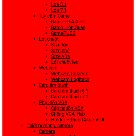
Loa 5.1
Loa 7.1
Tay cầm Game
Game FIFA 4 PC
Game Liên Quân
GamePUBG
Lót chuột
Size lớn
Size nhỏ
Size vừa
Lót chuột led
Webcam
Webcam Colorvis
Webcam Logitech
Card âm thanh
Card âm thanh 5.1
Card âm thanh 7.1
Phụ kiện VGA
Cáp nguồn VGA
Chống VGA-Hub
Holder – RiserCable VGA
Thiết bị mạng, camera
Camera