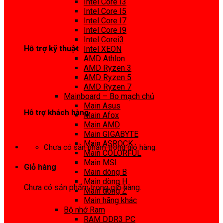
Intel Core I3
0972 413 307
Intel Core I5
Intel Core I7
Intel Core I9
Intel Corei3
Hỗ trợ kỹ thuật
Intel XEON
AMD Athlon
0974 816 737
AMD Ryzen 3
AMD Ryzen 5
AMD Ryzen 7
Mainboard – Bo mạch chủ
Main Asus
Hỗ trợ khách hàng
Main Afox
Main AMD
0983425737
Main GIGABYTE
Main ASROCK
Chưa có sản phẩm trong giỏ hàng.
Main COLORFUL
Main MSI
Giỏ hàng
Main dòng B
Main dòng H
Chưa có sản phẩm trong giỏ hàng.
Main dòng Z
Main hãng khác
Bộ nhớ Ram
RAM DDR3 PC