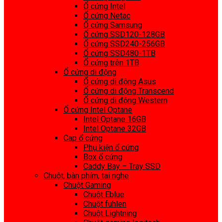
Ổ cứng Intel
Ổ cứng Netac
Ổ cứng Samsung
Ổ cứng SSD120-128GB
Ổ cứng SSD240-256GB
Ổ cứng SSD480-1TB
Ổ cứng trên 1TB
Ổ cứng di động
Ổ cứng di động Asus
Ổ cứng di động Transcend
Ổ cứng di động Western
Ổ cứng Intel Optane
Intel Optane 16GB
Intel Optane 32GB
Cap ổ cứng
Phụ kiện ổ cứng
Box ổ cứng
Caddy Bay – Tray SSD
Chuột, bàn phím, tai nghe
Chuột Gaming
Chuột Eblue
Chuột fuhlen
Chuột Lightning