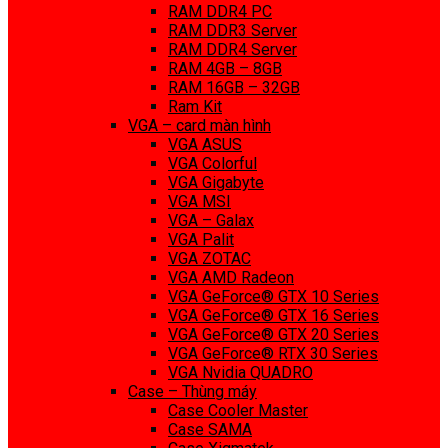
RAM DDR4 PC
RAM DDR3 Server
RAM DDR4 Server
RAM 4GB – 8GB
RAM 16GB – 32GB
Ram Kit
VGA – card màn hình
VGA ASUS
VGA Colorful
VGA Gigabyte
VGA MSI
VGA – Galax
VGA Palit
VGA ZOTAC
VGA AMD Radeon
VGA GeForce® GTX 10 Series
VGA GeForce® GTX 16 Series
VGA GeForce® GTX 20 Series
VGA GeForce® RTX 30 Series
VGA Nvidia QUADRO
Case – Thùng máy
Case Cooler Master
Case SAMA