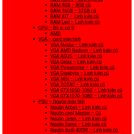
RAM 4GB – 8GB cũ
RAM 16GB – 32GB cũ
RAM KIT – Linh kiện cũ
RAM Led – Linh kiện cũ
CPU – Bộ vi xử lý
AMD
VGA – card màn hình
VGA Nvidia – Linh kiện cũ
VGA AMD Radeon – Linh kiện cũ
VGA ASUS – Linh kiện cũ
VGA Galax – Linh kiện cũ
VGA Powercolor – Linh kiện cũ
VGA Gigabyte – Linh kiện cũ
VGA MSI – Linh kiện cũ
VGA ZOTAC – Linh kiện cũ
VGA GTX1050-1060 – Linh kiện cũ
VGA GTX1070-1080 – Linh kiện cũ
PSU – Nguồn máy tính
Nguồn Acbel – Linh kiện cũ
Nguồn cool Master – Cũ
Nguồn Jetek – Linh kiện cũ
Nguồn Sama – Linh kiện cũ
Nguồn dưới 400W – Linh kiện cũ