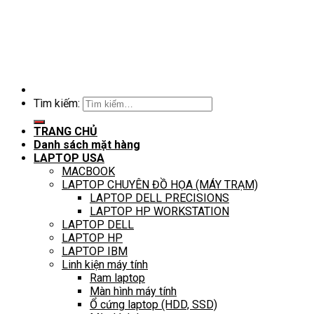
Tìm kiếm:
TRANG CHỦ
Danh sách mặt hàng
LAPTOP USA
MACBOOK
LAPTOP CHUYÊN ĐỒ HỌA (MÁY TRẠM)
LAPTOP DELL PRECISIONS
LAPTOP HP WORKSTATION
LAPTOP DELL
LAPTOP HP
LAPTOP IBM
Linh kiện máy tính
Ram laptop
Màn hình máy tính
Ổ cứng laptop (HDD, SSD)