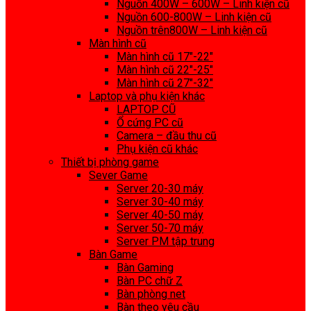
Nguồn 400W – 600W – Linh kiện cũ
Nguồn 600-800W – Linh kiện cũ
Nguồn trên800W – Linh kiện cũ
Màn hình cũ
Màn hình cũ 17″-22″
Màn hình cũ 22″-25″
Màn hình cũ 27″-32″
Laptop và phụ kiện khác
LAPTOP CŨ
Ổ cứng PC cũ
Camera – đầu thu cũ
Phụ kiện cũ khác
Thiết bị phòng game
Sever Game
Server 20-30 máy
Server 30-40 máy
Server 40-50 máy
Server 50-70 máy
Server PM tập trung
Bàn Game
Bàn Gaming
Bàn PC chữ Z
Bàn phòng net
Bàn theo yêu cầu