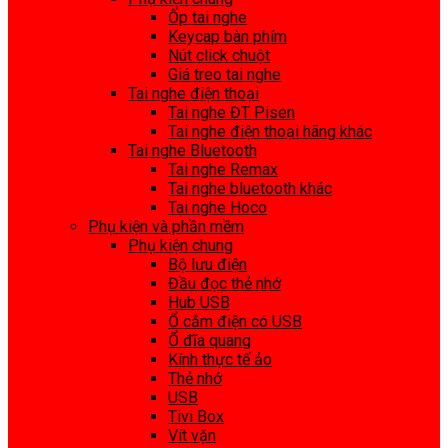
Ốp tai nghe
Keycap bàn phím
Nút click chuột
Giá treo tai nghe
Tai nghe điện thoại
Tai nghe ĐT Pisen
Tai nghe điện thoại hãng khác
Tai nghe Bluetooth
Tai nghe Remax
Tai nghe bluetooth khác
Tai nghe Hoco
Phụ kiện và phần mềm
Phụ kiện chung
Bộ lưu điện
Đầu đọc thẻ nhớ
Hub USB
Ổ cắm điện có USB
Ổ đĩa quang
Kính thực tế ảo
Thẻ nhớ
USB
Tivi Box
Vít vặn