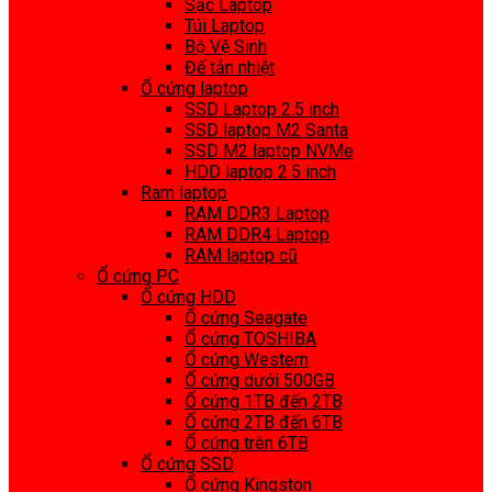
Sạc Laptop
Túi Laptop
Bộ Vệ Sinh
Đế tản nhiệt
Ổ cứng laptop
SSD Laptop 2.5 inch
SSD laptop M2 Santa
SSD M2 laptop NVMe
HDD laptop 2.5 inch
Ram laptop
RAM DDR3 Laptop
RAM DDR4 Laptop
RAM laptop cũ
Ổ cứng PC
Ổ cứng HDD
Ổ cứng Seagate
Ổ cứng TOSHIBA
Ổ cứng Western
Ổ cứng dưới 500GB
Ổ cứng 1TB đến 2TB
Ổ cứng 2TB đến 6TB
Ổ cứng trên 6TB
Ổ cứng SSD
Ổ cứng Kingston