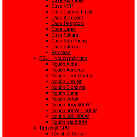
Case Xigmatek
Case VSP
Case Gaming Freak
Case Aerocool
Case Deepcool
Case Jetek
Case Sahara
Case Văn Phòng
Case Gaming
Fan case
PSU – Nguồn máy tính
Nguồn Acbel
Nguồn Aerocoo
Nguồn Cool Master
Nguồn Corsair
Nguồn Gigabyte
Nguồn Sama
Nguồn Jetek
Nguồn dưới 400W
Nguồn 400W – 600W
Nguồn 600-800W
Nguồn trên800W
Tản nhiệt CPU
Tản nhiệt Corsair