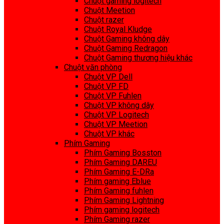
Chuột gaming logitech
Chuột Meetion
Chuột razer
Chuột Royal Kludge
Chuột Gaming không dây
Chuột Gaming Redragon
Chuột Gaming thương hiệu khác
Chuột văn phòng
Chuột VP Dell
Chuột VP FD
Chuột VP Fuhlen
Chuột VP không dây
Chuột VP Logitech
Chuột VP Meetion
Chuột VP khác
Phím Gaming
Phím Gaming Bosston
Phím Gaming DAREU
Phím Gaming E-DRa
Phím gaming Eblue
Phím Gaming fuhlen
Phím Gaming Lightning
Phím gaming logitech
Phím Gaming razer