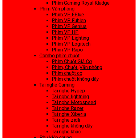
Phím Gaming Royal Kludge
Phím Văn phòng
Phím VP EBlue
Phím VP Fuhlen
Phím VP Genius
Phím VP HP
Phím VP Lighting
Phím VP Logitech
Phím VP Rapo
Combo phím chuột
Phím Chuột Giả Cơ
Phím, Chuột ,Văn phòng
Phím chuột cơ
Phím chuột không dây
Tai nghe Gaming
Tai nghe Hypep
Tai nghe lightning
Tai nghe Motospeed
Tai nghe Razer
Tai nghe Xiberia
Tai nghe zidli
Tai nghe không dây
Tai nghe khác
Phụ kiện chung