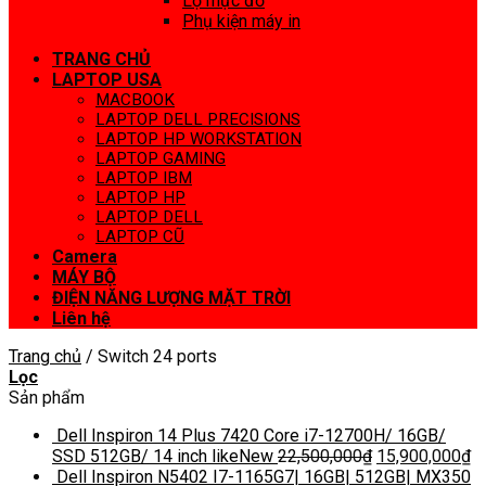
Lọ mực đổ
Phụ kiện máy in
TRANG CHỦ
LAPTOP USA
MACBOOK
LAPTOP DELL PRECISIONS
LAPTOP HP WORKSTATION
LAPTOP GAMING
LAPTOP IBM
LAPTOP HP
LAPTOP DELL
LAPTOP CŨ
Camera
MÁY BỘ
ĐIỆN NĂNG LƯỢNG MẶT TRỜI
Liên hệ
Trang chủ
/
Switch 24 ports
Lọc
Sản phẩm
Dell Inspiron 14 Plus 7420 Core i7-12700H/ 16GB/
SSD 512GB/ 14 inch likeNew
22,500,000
₫
15,900,000
₫
Dell Inspiron N5402 I7-1165G7| 16GB| 512GB| MX350