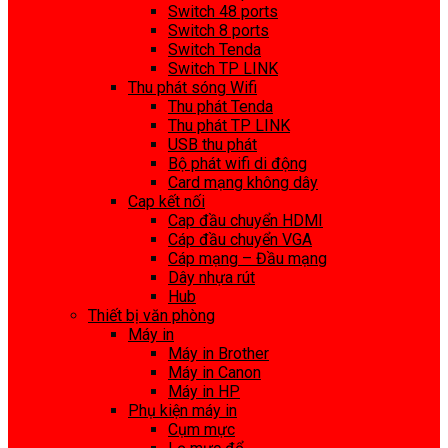
Switch 48 ports
Switch 8 ports
Switch Tenda
Switch TP LINK
Thu phát sóng Wifi
Thu phát Tenda
Thu phát TP LINK
USB thu phát
Bộ phát wifi di động
Card mạng không dây
Cap kết nối
Cap đầu chuyển HDMI
Cáp đầu chuyển VGA
Cáp mạng – Đầu mạng
Dây nhựa rút
Hub
Thiết bị văn phòng
Máy in
Máy in Brother
Máy in Canon
Máy in HP
Phụ kiện máy in
Cụm mực