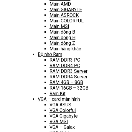
Main AMD
Main GIGABYTE
Main ASROCK
Main COLORFUL
Main MSI
Main dòng B
Main dòng H
Main dòng Z
Main hãng khác
Bộ nhớ Ram
RAM DDR3 PC
RAM DDR4 PC
RAM DDR3 Server
RAM DDR4 Server
RAM 4GB – 8GB
RAM 16GB – 32GB
Ram Kit
VGA – card màn hình
VGA ASUS
VGA Colorful
VGA Gigabyte
VGA MSI
VGA – Galax