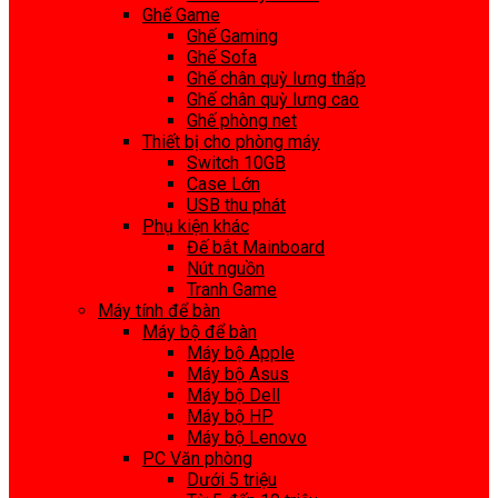
Ghế Game
Ghế Gaming
Ghế Sofa
Ghế chân quỳ lưng thấp
Ghế chân quỳ lưng cao
Ghế phòng net
Thiết bị cho phòng máy
Switch 10GB
Case Lớn
USB thu phát
Phụ kiện khác
Đế bắt Mainboard
Nút nguồn
Tranh Game
Máy tính để bàn
Máy bộ để bàn
Máy bộ Apple
Máy bộ Asus
Máy bộ Dell
Máy bộ HP
Máy bộ Lenovo
PC Văn phòng
Dưới 5 triệu