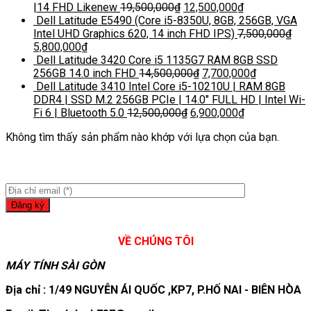
|14 FHD Likenew
19,500,000
₫
12,500,000
₫
Dell Latitude E5490 (Core i5-8350U, 8GB, 256GB, VGA
Intel UHD Graphics 620, 14 inch FHD IPS)
7,500,000
₫
5,800,000
₫
Dell Latitude 3420 Core i5 1135G7 RAM 8GB SSD
256GB 14.0 inch FHD
14,500,000
₫
7,700,000
₫
Dell Latitude 3410 Intel Core i5-10210U | RAM 8GB
DDR4 | SSD M.2 256GB PCIe | 14.0″ FULL HD | Intel Wi-
Fi 6 | Bluetooth 5.0
12,500,000
₫
6,900,000
₫
Không tìm thấy sản phẩm nào khớp với lựa chọn của bạn.
VỀ CHÚNG TÔI
MÁY TÍNH SÀI GÒN
Địa chỉ : 1/49 NGUYỄN ÁI QUỐC ,KP7, P.HỐ NAI - BIÊN HÒA