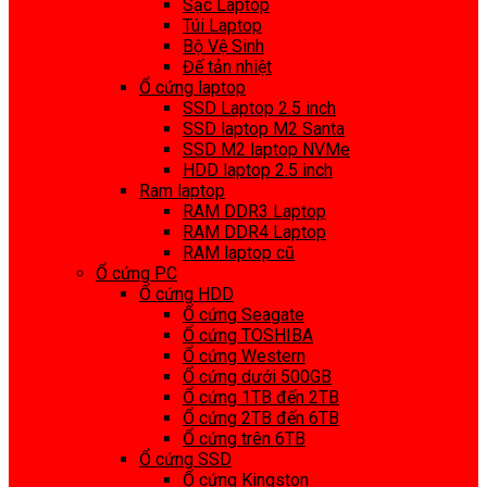
Sạc Laptop
Túi Laptop
Bộ Vệ Sinh
Đế tản nhiệt
Ổ cứng laptop
SSD Laptop 2.5 inch
SSD laptop M2 Santa
SSD M2 laptop NVMe
HDD laptop 2.5 inch
Ram laptop
RAM DDR3 Laptop
RAM DDR4 Laptop
RAM laptop cũ
Ổ cứng PC
Ổ cứng HDD
Ổ cứng Seagate
Ổ cứng TOSHIBA
Ổ cứng Western
Ổ cứng dưới 500GB
Ổ cứng 1TB đến 2TB
Ổ cứng 2TB đến 6TB
Ổ cứng trên 6TB
Ổ cứng SSD
Ổ cứng Kingston