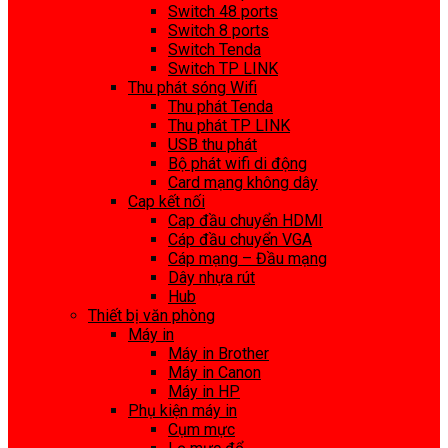
Switch 48 ports
Switch 8 ports
Switch Tenda
Switch TP LINK
Thu phát sóng Wifi
Thu phát Tenda
Thu phát TP LINK
USB thu phát
Bộ phát wifi di động
Card mạng không dây
Cap kết nối
Cap đầu chuyển HDMI
Cáp đầu chuyển VGA
Cáp mạng – Đầu mạng
Dây nhựa rút
Hub
Thiết bị văn phòng
Máy in
Máy in Brother
Máy in Canon
Máy in HP
Phụ kiện máy in
Cụm mực