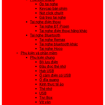
Ốp tai nghe
Keycap bàn phím
Nút click chuột
Giá treo tai nghe
Tai nghe điện thoại
Tai nghe ĐT Pisen
Tai nghe điện thoại hãng khác
Tai nghe Bluetooth
Tai nghe Remax
Tai nghe bluetooth khác
Tai nghe Hoco
Phụ kiện và phần mềm
Phụ kiện chung
Bộ lưu điện
Đầu đọc thẻ nhớ
Hub USB
Ổ cắm điện có USB
Ổ đĩa quang
Kính thực tế ảo
Thẻ nhớ
USB
Tivi Box
Vít vặn