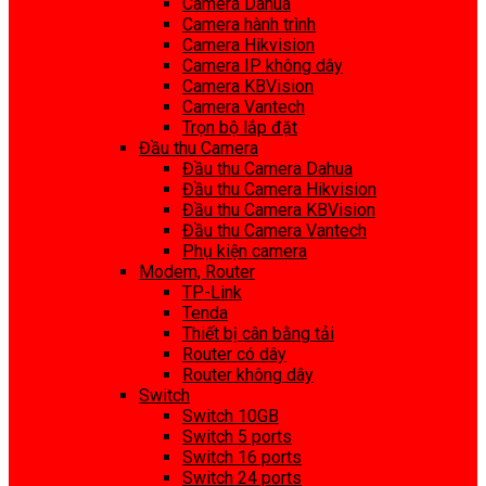
Camera Dahua
Camera hành trình
Camera Hikvision
Camera IP không dây
Camera KBVision
Camera Vantech
Trọn bộ lắp đặt
Đầu thu Camera
Đầu thu Camera Dahua
Đầu thu Camera Hikvision
Đầu thu Camera KBVision
Đầu thu Camera Vantech
Phụ kiện camera
Modem, Router
TP-Link
Tenda
Thiết bị cân bằng tải
Router có dây
Router không dây
Switch
Switch 10GB
Switch 5 ports
Switch 16 ports
Switch 24 ports