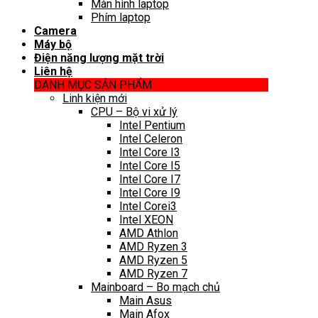
Màn hình laptop
Phím laptop
Camera
Máy bộ
Điện năng lượng mặt trời
Liên hệ
DANH MỤC SẢN PHẨM
Linh kiện mới
CPU – Bộ vi xử lý
Intel Pentium
Intel Celeron
Intel Core I3
Intel Core I5
Intel Core I7
Intel Core I9
Intel Corei3
Intel XEON
AMD Athlon
AMD Ryzen 3
AMD Ryzen 5
AMD Ryzen 7
Mainboard – Bo mạch chủ
Main Asus
Main Afox