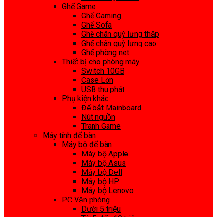
Ghế Game
Ghế Gaming
Ghế Sofa
Ghế chân quỳ lưng thấp
Ghế chân quỳ lưng cao
Ghế phòng net
Thiết bị cho phòng máy
Switch 10GB
Case Lớn
USB thu phát
Phụ kiện khác
Đế bắt Mainboard
Nút nguồn
Tranh Game
Máy tính để bàn
Máy bộ để bàn
Máy bộ Apple
Máy bộ Asus
Máy bộ Dell
Máy bộ HP
Máy bộ Lenovo
PC Văn phòng
Dưới 5 triệu