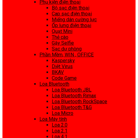
Phụ kiện điện thoại
Bộ sạc điện thoại
Cap sạc điện thoại
Miếng dán cường lực
Ốp lưng điện thoại
Quạt Mini
Thẻ cào
Gậy Selfie
Sạc dự phòng
Phần Mềm, WIN , OFFICE
Kaspersky
Diệt Virus
BKAV
Code Game
Loa Bluetooth
Loa Bluetooth JBL
Loa Bluetooth Rimax
Loa Bluetooth RockSpace
Loa Bluetooth T&G
Loa Micro
Loa Máy tính
Loa 2.0
Loa 2.1
Loa 4.1