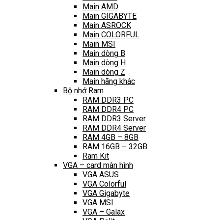
Main AMD
Main GIGABYTE
Main ASROCK
Main COLORFUL
Main MSI
Main dòng B
Main dòng H
Main dòng Z
Main hãng khác
Bộ nhớ Ram
RAM DDR3 PC
RAM DDR4 PC
RAM DDR3 Server
RAM DDR4 Server
RAM 4GB – 8GB
RAM 16GB – 32GB
Ram Kit
VGA – card màn hình
VGA ASUS
VGA Colorful
VGA Gigabyte
VGA MSI
VGA – Galax