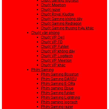
Chuột gaming logitech
Chuột Meetion
Chuột razer
Chuột Royal Kludge
Chuột Gaming không dây
Chuột Gaming Redragon
Chuột Gaming thương hiệu khác
Chuột văn phòng
Chuột VP Dell
Chuột VP FD
Chuột VP Fuhlen
Chuột VP không dây
Chuột VP Logitech
Chuột VP Meetion
Chuột VP khác
Phím Gaming
Phím Gaming Bosston
Phím Gaming DAREU
Phím Gaming E-DRa
Phím gaming Eblue
Phím Gaming fuhlen
Phím Gaming Lightning
Phím gaming logitech
Phím Gaming razer