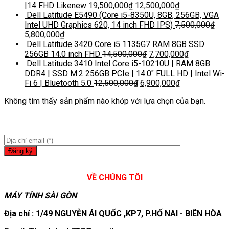
|14 FHD Likenew
19,500,000
₫
12,500,000
₫
Dell Latitude E5490 (Core i5-8350U, 8GB, 256GB, VGA
Intel UHD Graphics 620, 14 inch FHD IPS)
7,500,000
₫
5,800,000
₫
Dell Latitude 3420 Core i5 1135G7 RAM 8GB SSD
256GB 14.0 inch FHD
14,500,000
₫
7,700,000
₫
Dell Latitude 3410 Intel Core i5-10210U | RAM 8GB
DDR4 | SSD M.2 256GB PCIe | 14.0″ FULL HD | Intel Wi-
Fi 6 | Bluetooth 5.0
12,500,000
₫
6,900,000
₫
Không tìm thấy sản phẩm nào khớp với lựa chọn của bạn.
VỀ CHÚNG TÔI
MÁY TÍNH SÀI GÒN
Địa chỉ : 1/49 NGUYỄN ÁI QUỐC ,KP7, P.HỐ NAI - BIÊN HÒA