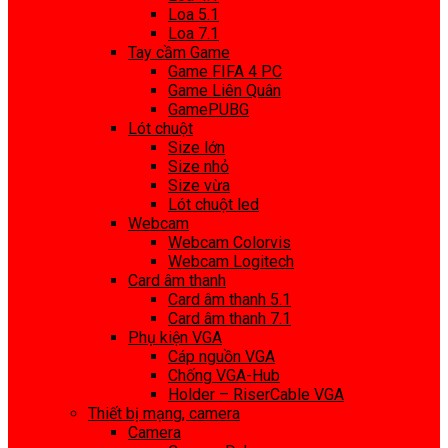
Loa 5.1
Loa 7.1
Tay cầm Game
Game FIFA 4 PC
Game Liên Quân
GamePUBG
Lót chuột
Size lớn
Size nhỏ
Size vừa
Lót chuột led
Webcam
Webcam Colorvis
Webcam Logitech
Card âm thanh
Card âm thanh 5.1
Card âm thanh 7.1
Phụ kiện VGA
Cáp nguồn VGA
Chống VGA-Hub
Holder – RiserCable VGA
Thiết bị mạng, camera
Camera