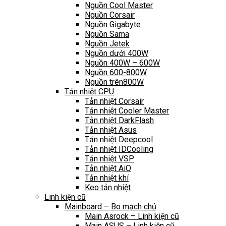
Nguồn Cool Master
Nguồn Corsair
Nguồn Gigabyte
Nguồn Sama
Nguồn Jetek
Nguồn dưới 400W
Nguồn 400W – 600W
Nguồn 600-800W
Nguồn trên800W
Tản nhiệt CPU
Tản nhiệt Corsair
Tản nhiệt Cooler Master
Tản nhiệt DarkFlash
Tản nhiệt Asus
Tản nhiệt Deepcool
Tản nhiệt IDCooling
Tản nhiệt VSP
Tản nhiệt AiO
Tản nhiệt khí
Keo tản nhiệt
Linh kiện cũ
Mainboard – Bo mạch chủ
Main Asrock – Linh kiện cũ
Main ASUS – Linh kiện cũ