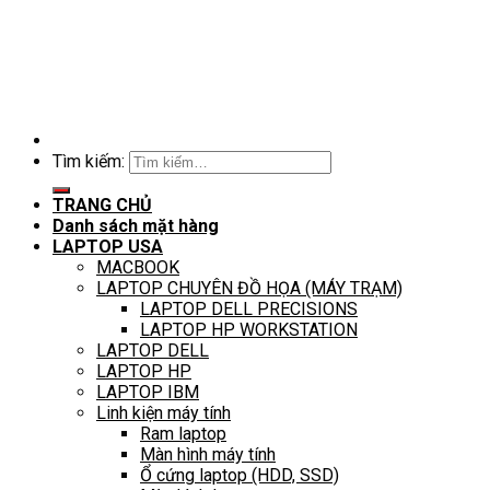
Tìm kiếm:
TRANG CHỦ
Danh sách mặt hàng
LAPTOP USA
MACBOOK
LAPTOP CHUYÊN ĐỒ HỌA (MÁY TRẠM)
LAPTOP DELL PRECISIONS
LAPTOP HP WORKSTATION
LAPTOP DELL
LAPTOP HP
LAPTOP IBM
Linh kiện máy tính
Ram laptop
Màn hình máy tính
Ổ cứng laptop (HDD, SSD)