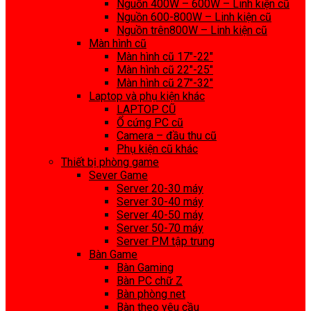
Nguồn 400W – 600W – Linh kiện cũ
Nguồn 600-800W – Linh kiện cũ
Nguồn trên800W – Linh kiện cũ
Màn hình cũ
Màn hình cũ 17″-22″
Màn hình cũ 22″-25″
Màn hình cũ 27″-32″
Laptop và phụ kiện khác
LAPTOP CŨ
Ổ cứng PC cũ
Camera – đầu thu cũ
Phụ kiện cũ khác
Thiết bị phòng game
Sever Game
Server 20-30 máy
Server 30-40 máy
Server 40-50 máy
Server 50-70 máy
Server PM tập trung
Bàn Game
Bàn Gaming
Bàn PC chữ Z
Bàn phòng net
Bàn theo yêu cầu