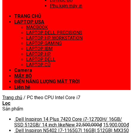
Lọ mực đổ
Phụ kiện máy in
TRANG CHỦ
LAPTOP USA
MACBOOK
LAPTOP DELL PRECISIONS
LAPTOP HP WORKSTATION
LAPTOP GAMING
LAPTOP IBM
LAPTOP HP
LAPTOP DELL
LAPTOP CŨ
Camera
MÁY BỘ
ĐIỆN NĂNG LƯỢNG MẶT TRỜI
Liên hệ
Trang chủ
/
PC theo CPU Intel Core i7
Lọc
Sản phẩm
Dell Inspiron 14 Plus 7420 Core i7-12700H/ 16GB/
SSD 512GB/ 14 inch likeNew
22,500,000
₫
15,900,000
₫
Dell Inspiron N5402 I7-1165G7| 16GB| 512GB| MX350