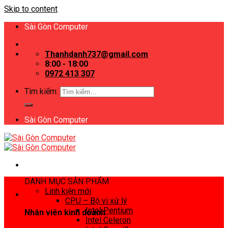
Skip to content
Sài Gòn Computer
Thanhdanh737@gmail.com
8:00 - 18:00
0972 413 307
Tìm kiếm:
Sài Gòn Computer
DANH MỤC SẢN PHẨM
Linh kiện mới
CPU – Bộ vi xử lý
Intel Pentium
Nhân viên kinh doanh
Intel Celeron