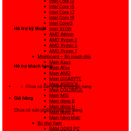
Intel Core I3
0972 413 307
Intel Core I5
Intel Core I7
Intel Core I9
Intel Corei3
Hỗ trợ kỹ thuật
Intel XEON
AMD Athlon
0974 816 737
AMD Ryzen 3
AMD Ryzen 5
AMD Ryzen 7
Mainboard – Bo mạch chủ
Main Asus
Hỗ trợ khách hàng
Main Afox
Main AMD
0983425737
Main GIGABYTE
Main ASROCK
Chưa có sản phẩm trong giỏ hàng.
Main COLORFUL
Main MSI
Giỏ hàng
Main dòng B
Main dòng H
Chưa có sản phẩm trong giỏ hàng.
Main dòng Z
Main hãng khác
Bộ nhớ Ram
RAM DDR3 PC