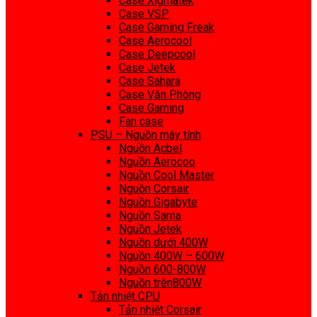
Case Xigmatek
Case VSP
Case Gaming Freak
Case Aerocool
Case Deepcool
Case Jetek
Case Sahara
Case Văn Phòng
Case Gaming
Fan case
PSU – Nguồn máy tính
Nguồn Acbel
Nguồn Aerocoo
Nguồn Cool Master
Nguồn Corsair
Nguồn Gigabyte
Nguồn Sama
Nguồn Jetek
Nguồn dưới 400W
Nguồn 400W – 600W
Nguồn 600-800W
Nguồn trên800W
Tản nhiệt CPU
Tản nhiệt Corsair