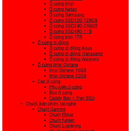
Ổ cứng Intel
Ổ cứng Netac
Ổ cứng Samsung
Ổ cứng SSD120-128GB
Ổ cứng SSD240-256GB
Ổ cứng SSD480-1TB
Ổ cứng trên 1TB
Ổ cứng di động
Ổ cứng di động Asus
Ổ cứng di động Transcend
Ổ cứng di động Western
Ổ cứng Intel Optane
Intel Optane 16GB
Intel Optane 32GB
Cap ổ cứng
Phụ kiện ổ cứng
Box ổ cứng
Caddy Bay – Tray SSD
Chuột, bàn phím, tai nghe
Chuột Gaming
Chuột Eblue
Chuột fuhlen
Chuột Lightning