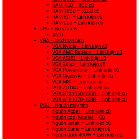
RAM 4GB – 8GB cũ
RAM 16GB – 32GB cũ
RAM KIT – Linh kiện cũ
RAM Led – Linh kiện cũ
CPU – Bộ vi xử lý
AMD
VGA – card màn hình
VGA Nvidia – Linh kiện cũ
VGA AMD Radeon – Linh kiện cũ
VGA ASUS – Linh kiện cũ
VGA Galax – Linh kiện cũ
VGA Powercolor – Linh kiện cũ
VGA Gigabyte – Linh kiện cũ
VGA MSI – Linh kiện cũ
VGA ZOTAC – Linh kiện cũ
VGA GTX1050-1060 – Linh kiện cũ
VGA GTX1070-1080 – Linh kiện cũ
PSU – Nguồn máy tính
Nguồn Acbel – Linh kiện cũ
Nguồn cool Master – Cũ
Nguồn Jetek – Linh kiện cũ
Nguồn Sama – Linh kiện cũ
Nguồn dưới 400W – Linh kiện cũ