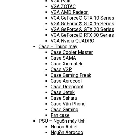
VGA Palit
VGA ZOTAC
VGA AMD Radeon
VGA GeForce® GTX 10 Series
VGA GeForce® GTX 16 Series
VGA GeForce® GTX 20 Series
VGA GeForce® RTX 30 Series
VGA Nvidia QUADRO
Case – Thùng máy
Case Cooler Master
Case SAMA
Case Xigmatek
Case VSP
Case Gaming Freak
Case Aerocool
Case Deepcool
Case Jetek
Case Sahara
Case Văn Phòng
Case Gaming
Fan case
PSU – Nguồn máy tính
Nguồn Acbel
Nguồn Aerocoo