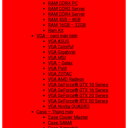
RAM DDR4 PC
RAM DDR3 Server
RAM DDR4 Server
RAM 4GB – 8GB
RAM 16GB – 32GB
Ram Kit
VGA – card màn hình
VGA ASUS
VGA Colorful
VGA Gigabyte
VGA MSI
VGA – Galax
VGA Palit
VGA ZOTAC
VGA AMD Radeon
VGA GeForce® GTX 10 Series
VGA GeForce® GTX 16 Series
VGA GeForce® GTX 20 Series
VGA GeForce® RTX 30 Series
VGA Nvidia QUADRO
Case – Thùng máy
Case Cooler Master
Case SAMA