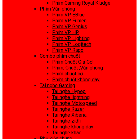
Phím Gaming Royal Kludge
Phím Văn phòng
Phím VP EBlue
Phím VP Fuhlen
Phím VP Genius
Phím VP HP
Phím VP Lighting
Phím VP Logitech
Phím VP Rapo
Combo phím chuột
Phím Chuột Giả Cơ
Phím, Chuột ,Văn phòng
Phím chuột cơ
Phím chuột không dây
Tai nghe Gaming
Tai nghe Hypep
Tai nghe lightning
Tai nghe Motospeed
Tai nghe Razer
Tai nghe Xiberia
Tai nghe zidli
Tai nghe không dây
Tai nghe khác
Phụ kiện chung