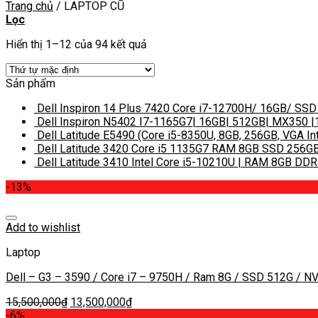
Trang chủ
/
LAPTOP CŨ
Lọc
Hiển thị 1–12 của 94 kết quả
Sản phẩm
Dell Inspiron 14 Plus 7420 Core i7-12700H/ 16GB/ SSD
Dell Inspiron N5402 I7-1165G7| 16GB| 512GB| MX350 
Dell Latitude E5490 (Core i5-8350U, 8GB, 256GB, VGA In
Dell Latitude 3420 Core i5 1135G7 RAM 8GB SSD 256GB
Dell Latitude 3410 Intel Core i5-10210U | RAM 8GB DDR4
-13%
Add to wishlist
Laptop
Dell – G3 – 3590 / Core i7 – 9750H / Ram 8G / SSD 512G / N
15,500,000
₫
13,500,000
₫
-6%