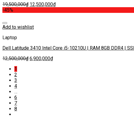
19,500,000
₫
12,500,000
₫
-45%
Add to wishlist
Laptop
Dell Latitude 3410 Intel Core i5-10210U | RAM 8GB DDR4 | SSD 
12,500,000
₫
6,900,000
₫
1
2
3
4
…
6
7
8