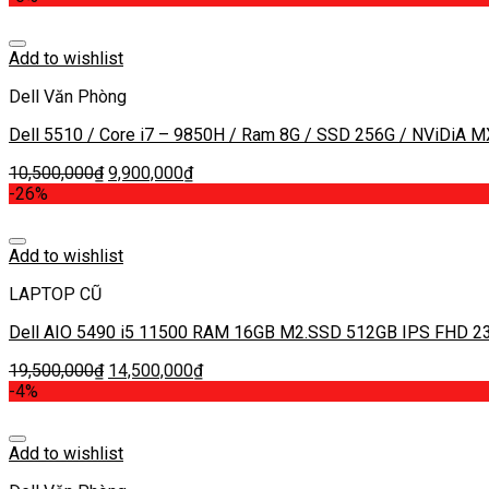
Add to wishlist
Dell Văn Phòng
Dell 5510 / Core i7 – 9850H / Ram 8G / SSD 256G / NViDiA M
10,500,000
₫
9,900,000
₫
-26%
Add to wishlist
LAPTOP CŨ
Dell AIO 5490 i5 11500 RAM 16GB M2.SSD 512GB IPS FHD 23.
19,500,000
₫
14,500,000
₫
-4%
Add to wishlist