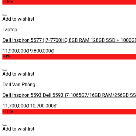
-18%
Add to wishlist
Laptop
Dell Inspiron 5577 (i7-7700HQ 8GB RAM 128GB SSD + 1000
11,900,000
₫
9,800,000
₫
-9%
Add to wishlist
Dell Văn Phòng
Dell Inspiron 5593 Dell 5593 i7-1065G7/16GB RAM/256GB S
11,700,000
₫
10,700,000
₫
-10%
Add to wishlist