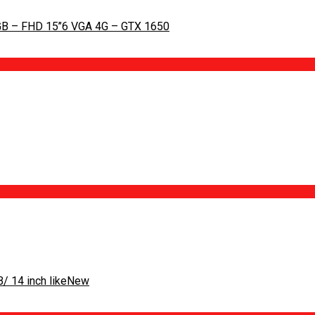
Dell Gaming G3 3500 Core I7- 10750H / RAM16GB / SSD 512GB – FHD 15’’6 VGA 4G – GTX 1650
/ 14 inch likeNew