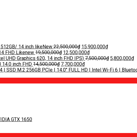
 512GB/ 14 inch likeNew
22,500,000
₫
15,900,000
₫
|14 FHD Likenew
19,500,000
₫
12,500,000
₫
tel UHD Graphics 620, 14 inch FHD IPS)
7,500,000
₫
5,800,000
₫
 14.0 inch FHD
14,500,000
₫
7,700,000
₫
 | SSD M.2 256GB PCIe | 14.0″ FULL HD | Intel Wi-Fi 6 | Bluetoo
VIDIA GTX 1650