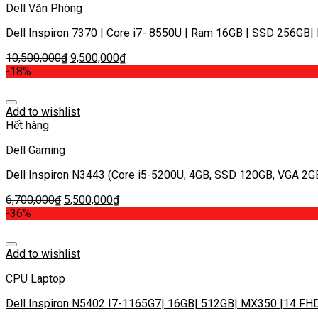
Dell Văn Phòng
Dell Inspiron 7370 | Core i7- 8550U | Ram 16GB | SSD 256GB|
10,500,000
₫
9,500,000
₫
-18%
Add to wishlist
Hết hàng
Dell Gaming
Dell Inspiron N3443 (Core i5-5200U, 4GB, SSD 120GB, VGA 2G
6,700,000
₫
5,500,000
₫
-36%
Add to wishlist
CPU Laptop
Dell Inspiron N5402 I7-1165G7| 16GB| 512GB| MX350 |14 FH