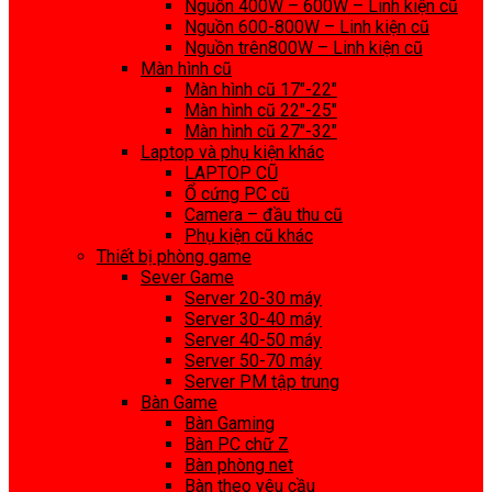
Nguồn 400W – 600W – Linh kiện cũ
Nguồn 600-800W – Linh kiện cũ
Nguồn trên800W – Linh kiện cũ
Màn hình cũ
Màn hình cũ 17″-22″
Màn hình cũ 22″-25″
Màn hình cũ 27″-32″
Laptop và phụ kiện khác
LAPTOP CŨ
Ổ cứng PC cũ
Camera – đầu thu cũ
Phụ kiện cũ khác
Thiết bị phòng game
Sever Game
Server 20-30 máy
Server 30-40 máy
Server 40-50 máy
Server 50-70 máy
Server PM tập trung
Bàn Game
Bàn Gaming
Bàn PC chữ Z
Bàn phòng net
Bàn theo yêu cầu