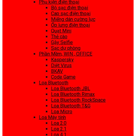
Phụ kiện điện thoại
Bộ sạc điện thoại
Cap sạc điện thoại
Miếng dán cường lực
Ốp lưng điện thoại
Quạt Mini
Thẻ cào
Gậy Selfie
Sạc dự phòng
Phần Mềm, WIN , OFFICE
Kaspersky
Diệt Virus
BKAV
Code Game
Loa Bluetooth
Loa Bluetooth JBL
Loa Bluetooth Rimax
Loa Bluetooth RockSpace
Loa Bluetooth T&G
Loa Micro
Loa Máy tính
Loa 2.0
Loa 2.1
Loa 4.1