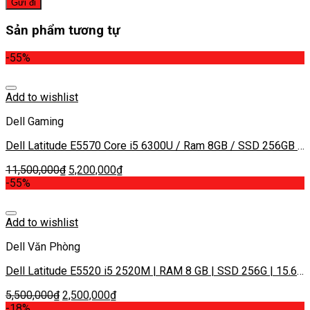
Sản phẩm tương tự
-55%
Add to wishlist
Dell Gaming
Dell Latitude E5570 Core i5 6300U / Ram 8GB / SSD 256GB /
15.6 icnh
11,500,000
₫
5,200,000
₫
-55%
Add to wishlist
Dell Văn Phòng
Dell Latitude E5520 i5 2520M | RAM 8 GB | SSD 256G | 15.6”
HD | Card on
5,500,000
₫
2,500,000
₫
-18%