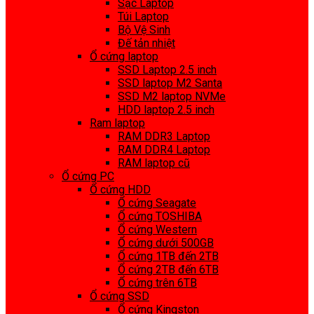
Sạc Laptop
Túi Laptop
Bộ Vệ Sinh
Đế tản nhiệt
Ổ cứng laptop
SSD Laptop 2.5 inch
SSD laptop M2 Santa
SSD M2 laptop NVMe
HDD laptop 2.5 inch
Ram laptop
RAM DDR3 Laptop
RAM DDR4 Laptop
RAM laptop cũ
Ổ cứng PC
Ổ cứng HDD
Ổ cứng Seagate
Ổ cứng TOSHIBA
Ổ cứng Western
Ổ cứng dưới 500GB
Ổ cứng 1TB đến 2TB
Ổ cứng 2TB đến 6TB
Ổ cứng trên 6TB
Ổ cứng SSD
Ổ cứng Kingston