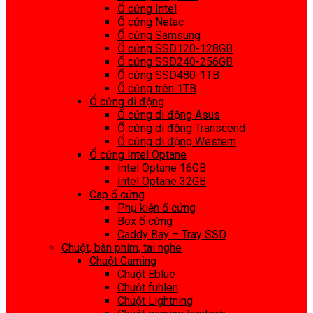
Ổ cứng Intel
Ổ cứng Netac
Ổ cứng Samsung
Ổ cứng SSD120-128GB
Ổ cứng SSD240-256GB
Ổ cứng SSD480-1TB
Ổ cứng trên 1TB
Ổ cứng di động
Ổ cứng di động Asus
Ổ cứng di động Transcend
Ổ cứng di động Western
Ổ cứng Intel Optane
Intel Optane 16GB
Intel Optane 32GB
Cap ổ cứng
Phụ kiện ổ cứng
Box ổ cứng
Caddy Bay – Tray SSD
Chuột, bàn phím, tai nghe
Chuột Gaming
Chuột Eblue
Chuột fuhlen
Chuột Lightning