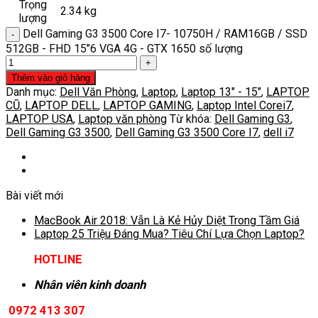
Trọng
2.34 kg
lượng
Dell Gaming G3 3500 Core I7- 10750H / RAM16GB / SSD
512GB - FHD 15’’6 VGA 4G - GTX 1650 số lượng
Thêm vào giỏ hàng
Danh mục:
Dell Văn Phòng
,
Laptop
,
Laptop 13" - 15"
,
LAPTOP
CŨ
,
LAPTOP DELL
,
LAPTOP GAMING
,
Laptop Intel Corei7
,
LAPTOP USA
,
Laptop văn phòng
Từ khóa:
Dell Gaming G3
,
Dell Gaming G3 3500
,
Dell Gaming G3 3500 Core I7
,
dell i7
Bài viết mới
MacBook Air 2018: Vẫn Là Kẻ Hủy Diệt Trong Tầm Giá
Laptop 25 Triệu Đáng Mua? Tiêu Chí Lựa Chọn Laptop?
HOTLINE
Nhân viên kinh doanh
0972 413 307