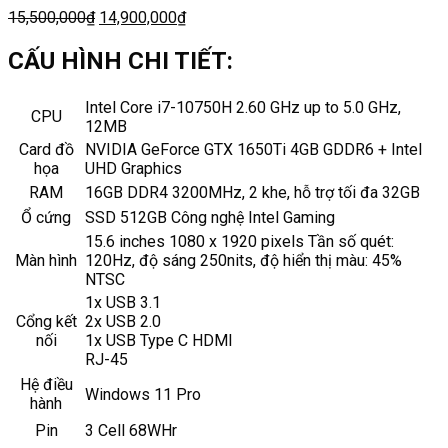
15,500,000
₫
14,900,000
₫
CẤU HÌNH CHI TIẾT:
Intel Core i7-10750H 2.60 GHz up to 5.0 GHz,
CPU
12MB
Card đồ
NVIDIA GeForce GTX 1650Ti 4GB GDDR6 + Intel
họa
UHD Graphics
RAM
16GB
DDR4 3200MHz, 2 khe, hỗ trợ tối đa 32GB
Ổ cứng
SSD 512GB Công nghệ Intel Gaming
15.6 inches 1080 x 1920 pixels Tần số quét:
Màn hình
120Hz, độ sáng 250nits, độ hiển thị màu: 45%
NTSC
1x USB 3.1
Cổng kết
2x USB 2.0
nối
1x USB Type C HDMI
RJ-45
Hệ điều
Windows 11 Pro
hành
Pin
3 Cell 68WHr