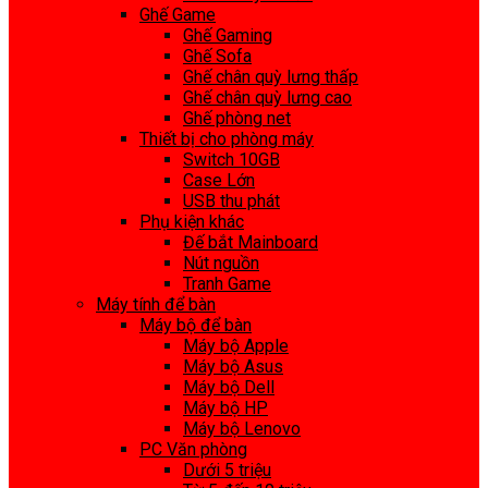
Ghế Game
Ghế Gaming
Ghế Sofa
Ghế chân quỳ lưng thấp
Ghế chân quỳ lưng cao
Ghế phòng net
Thiết bị cho phòng máy
Switch 10GB
Case Lớn
USB thu phát
Phụ kiện khác
Đế bắt Mainboard
Nút nguồn
Tranh Game
Máy tính để bàn
Máy bộ để bàn
Máy bộ Apple
Máy bộ Asus
Máy bộ Dell
Máy bộ HP
Máy bộ Lenovo
PC Văn phòng
Dưới 5 triệu