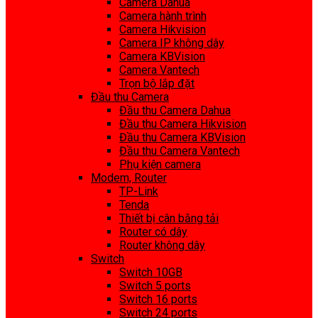
Camera Dahua
Camera hành trình
Camera Hikvision
Camera IP không dây
Camera KBVision
Camera Vantech
Trọn bộ lắp đặt
Đầu thu Camera
Đầu thu Camera Dahua
Đầu thu Camera Hikvision
Đầu thu Camera KBVision
Đầu thu Camera Vantech
Phụ kiện camera
Modem, Router
TP-Link
Tenda
Thiết bị cân bằng tải
Router có dây
Router không dây
Switch
Switch 10GB
Switch 5 ports
Switch 16 ports
Switch 24 ports