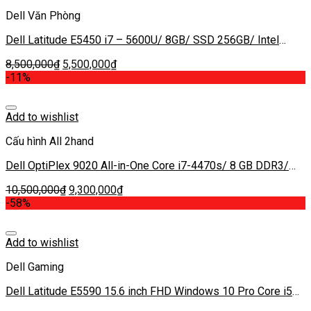
Dell Văn Phòng
Dell Latitude E5450 i7 – 5600U/ 8GB/ SSD 256GB/ Intel
Graphics 5500/ 14 inch
8,500,000
₫
5,500,000
₫
-11%
Add to wishlist
Cấu hình All 2hand
Dell OptiPlex 9020 All-in-One Core i7-4470s/ 8 GB DDR3/
120 GB SSD/ Intel® HD Graphics 4600 – 23 inch FHD
10,500,000
₫
9,300,000
₫
-58%
Add to wishlist
Dell Gaming
Dell Latitude E5590 15.6 inch FHD Windows 10 Pro Core i5
8250U / RAM 8GB / SSD 256GB