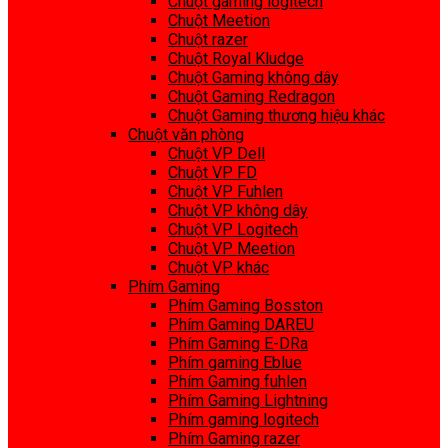
Chuột gaming logitech
Chuột Meetion
Chuột razer
Chuột Royal Kludge
Chuột Gaming không dây
Chuột Gaming Redragon
Chuột Gaming thương hiệu khác
Chuột văn phòng
Chuột VP Dell
Chuột VP FD
Chuột VP Fuhlen
Chuột VP không dây
Chuột VP Logitech
Chuột VP Meetion
Chuột VP khác
Phím Gaming
Phím Gaming Bosston
Phím Gaming DAREU
Phím Gaming E-DRa
Phím gaming Eblue
Phím Gaming fuhlen
Phím Gaming Lightning
Phím gaming logitech
Phím Gaming razer