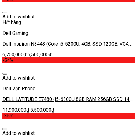
Add to wishlist
Hết hàng
Dell Gaming
Dell Inspiron N3443 (Core i5-5200U, 4GB, SSD 120GB, VGA
2GB NVIDIA GeForce 820M, 14.0 inch)
6,700,000
₫
5,500,000
₫
-54%
Add to wishlist
Dell Văn Phòng
DELL LATITUDE E7480 (i5-6300U 8GB RAM 256GB SSD 14.1
INCH FHD)
11,900,000
₫
5,500,000
₫
-35%
Add to wishlist