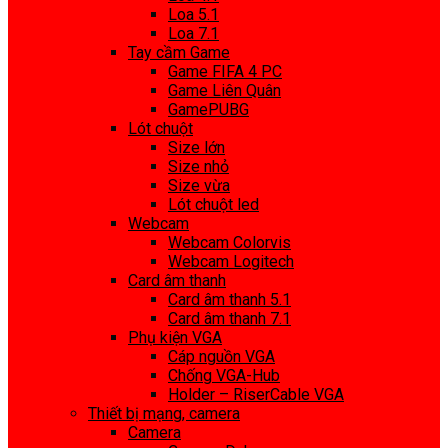
Loa 5.1
Loa 7.1
Tay cầm Game
Game FIFA 4 PC
Game Liên Quân
GamePUBG
Lót chuột
Size lớn
Size nhỏ
Size vừa
Lót chuột led
Webcam
Webcam Colorvis
Webcam Logitech
Card âm thanh
Card âm thanh 5.1
Card âm thanh 7.1
Phụ kiện VGA
Cáp nguồn VGA
Chống VGA-Hub
Holder – RiserCable VGA
Thiết bị mạng, camera
Camera