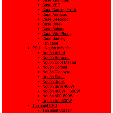
Case Xigmatek
Case VSP
Case Gaming Freak
Case Aerocool
Case Deepcool
Case Jetek
Case Sahara
Case Văn Phòng
Case Gaming
Fan case
PSU – Nguồn máy tính
Nguồn Acbel
Nguồn Aerocoo
Nguồn Cool Master
Nguồn Corsair
Nguồn Gigabyte
Nguồn Sama
Nguồn Jetek
Nguồn dưới 400W
Nguồn 400W – 600W
Nguồn 600-800W
Nguồn trên800W
Tản nhiệt CPU
Tản nhiệt Corsair