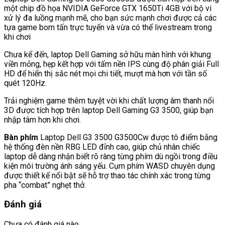
một chip đồ họa NVIDIA GeForce GTX 1650Ti 4GB với bộ vi
xử lý đa luồng mạnh mẽ, cho bạn sức mạnh chơi được cả các
tựa game bom tấn trực tuyến và vừa có thể livestream trong
khi chơi
Chưa kể đến, laptop Dell Gaming sở hữu màn hình với khung
viền mỏng, hẹp kết hợp với tấm nền IPS cùng độ phân giải Full
HD để hiển thị sắc nét mọi chi tiết, mượt mà hơn với tần số
quét 120Hz.
Trải nghiệm game thêm tuyệt vời khi chất lượng âm thanh nổi
3D được tích hợp trên laptop Dell Gaming G3 3500, giúp bạn
nhập tâm hơn khi chơi.
Bàn phím
Laptop Dell G3 3500 G3500Cw được tô điểm bằng
hệ thống đèn nền RBG LED đỉnh cao, giúp chủ nhân chiếc
laptop dễ dàng nhận biết rõ ràng từng phím dù ngồi trong điều
kiện môi trường ánh sáng yếu. Cụm phím WASD chuyên dụng
được thiết kế nổi bật sẽ hỗ trợ thao tác chính xác trong từng
pha “combat” nghẹt thở.
Đánh giá
Chưa có đánh giá nào.