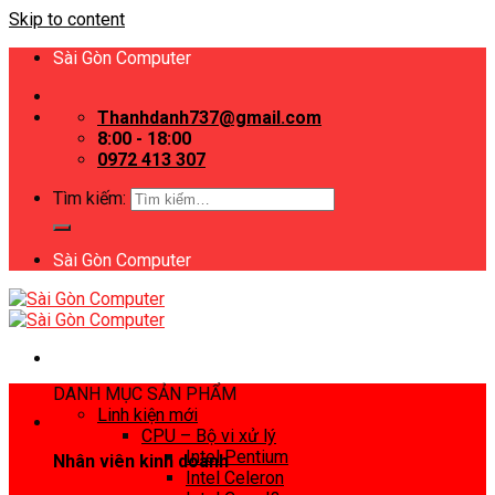
Skip to content
Sài Gòn Computer
Thanhdanh737@gmail.com
8:00 - 18:00
0972 413 307
Tìm kiếm:
Sài Gòn Computer
DANH MỤC SẢN PHẨM
Linh kiện mới
CPU – Bộ vi xử lý
Intel Pentium
Nhân viên kinh doanh
Intel Celeron