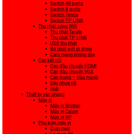
Switch 48 ports
Switch 8 ports
Switch Tenda
Switch TP LINK
Thu phát sóng Wifi
Thu phát Tenda
Thu phát TP LINK
USB thu phát
Bộ phát wifi di động
Card mạng không dây
Cap kết nối
Cap đầu chuyển HDMI
Cáp đầu chuyển VGA
Cáp mạng – Đầu mạng
Dây nhựa rút
Hub
Thiết bị văn phòng
Máy in
Máy in Brother
Máy in Canon
Máy in HP
Phụ kiện máy in
Cụm mực