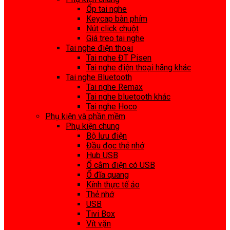
Ốp tai nghe
Keycap bàn phím
Nút click chuột
Giá treo tai nghe
Tai nghe điện thoại
Tai nghe ĐT Pisen
Tai nghe điện thoại hãng khác
Tai nghe Bluetooth
Tai nghe Remax
Tai nghe bluetooth khác
Tai nghe Hoco
Phụ kiện và phần mềm
Phụ kiện chung
Bộ lưu điện
Đầu đọc thẻ nhớ
Hub USB
Ổ cắm điện có USB
Ổ đĩa quang
Kính thực tế ảo
Thẻ nhớ
USB
Tivi Box
Vít vặn