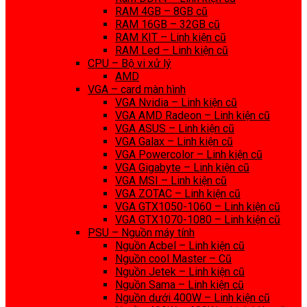
RAM 4GB – 8GB cũ
RAM 16GB – 32GB cũ
RAM KIT – Linh kiện cũ
RAM Led – Linh kiện cũ
CPU – Bộ vi xử lý
AMD
VGA – card màn hình
VGA Nvidia – Linh kiện cũ
VGA AMD Radeon – Linh kiện cũ
VGA ASUS – Linh kiện cũ
VGA Galax – Linh kiện cũ
VGA Powercolor – Linh kiện cũ
VGA Gigabyte – Linh kiện cũ
VGA MSI – Linh kiện cũ
VGA ZOTAC – Linh kiện cũ
VGA GTX1050-1060 – Linh kiện cũ
VGA GTX1070-1080 – Linh kiện cũ
PSU – Nguồn máy tính
Nguồn Acbel – Linh kiện cũ
Nguồn cool Master – Cũ
Nguồn Jetek – Linh kiện cũ
Nguồn Sama – Linh kiện cũ
Nguồn dưới 400W – Linh kiện cũ