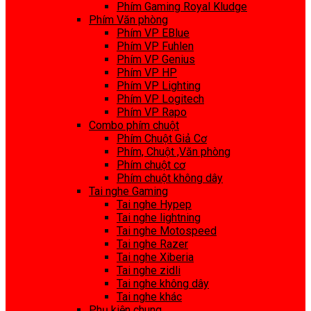
Phím Gaming Royal Kludge
Phím Văn phòng
Phím VP EBlue
Phím VP Fuhlen
Phím VP Genius
Phím VP HP
Phím VP Lighting
Phím VP Logitech
Phím VP Rapo
Combo phím chuột
Phím Chuột Giả Cơ
Phím, Chuột ,Văn phòng
Phím chuột cơ
Phím chuột không dây
Tai nghe Gaming
Tai nghe Hypep
Tai nghe lightning
Tai nghe Motospeed
Tai nghe Razer
Tai nghe Xiberia
Tai nghe zidli
Tai nghe không dây
Tai nghe khác
Phụ kiện chung