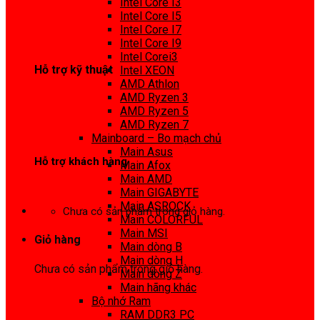
Intel Core I3
0972 413 307
Intel Core I5
Intel Core I7
Intel Core I9
Intel Corei3
Hỗ trợ kỹ thuật
Intel XEON
AMD Athlon
0974 816 737
AMD Ryzen 3
AMD Ryzen 5
AMD Ryzen 7
Mainboard – Bo mạch chủ
Main Asus
Hỗ trợ khách hàng
Main Afox
Main AMD
0983425737
Main GIGABYTE
Main ASROCK
Chưa có sản phẩm trong giỏ hàng.
Main COLORFUL
Main MSI
Giỏ hàng
Main dòng B
Main dòng H
Chưa có sản phẩm trong giỏ hàng.
Main dòng Z
Main hãng khác
Bộ nhớ Ram
RAM DDR3 PC