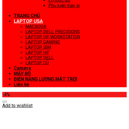
Lọ mực đổ
Phụ kiện máy in
TRANG CHỦ
LAPTOP USA
MACBOOK
LAPTOP DELL PRECISIONS
LAPTOP HP WORKSTATION
LAPTOP GAMING
LAPTOP IBM
LAPTOP HP
LAPTOP DELL
LAPTOP CŨ
Camera
MÁY BỘ
ĐIỆN NĂNG LƯỢNG MẶT TRỜI
Liên hệ
-4%
Add to wishlist