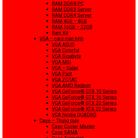
RAM DDR4 PC
RAM DDR3 Server
RAM DDR4 Server
RAM 4GB – 8GB
RAM 16GB – 32GB
Ram Kit
VGA – card màn hình
VGA ASUS
VGA Colorful
VGA Gigabyte
VGA MSI
VGA – Galax
VGA Palit
VGA ZOTAC
VGA AMD Radeon
VGA GeForce® GTX 10 Series
VGA GeForce® GTX 16 Series
VGA GeForce® GTX 20 Series
VGA GeForce® RTX 30 Series
VGA Nvidia QUADRO
Case – Thùng máy
Case Cooler Master
Case SAMA