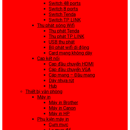
Switch 48 ports
Switch 8 ports
Switch Tenda
Switch TP LINK
Thu phát sóng Wifi
Thu phát Tenda
Thu phát TP LINK
USB thu phát
Bộ phát wifi di động
Card mạng không dây
Cap kết nối
Cap đầu chuyển HDMI
Cáp đầu chuyển VGA
Cáp mạng – Đầu mạng
Dây nhựa rút
Hub
Thiết bị văn phòng
Máy in
Máy in Brother
Máy in Canon
Máy in HP
Phụ kiện máy in
Cụm mực