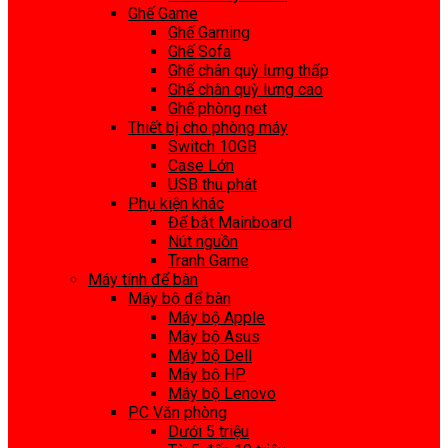
Ghế Game
Ghế Gaming
Ghế Sofa
Ghế chân quỳ lưng thấp
Ghế chân quỳ lưng cao
Ghế phòng net
Thiết bị cho phòng máy
Switch 10GB
Case Lớn
USB thu phát
Phụ kiện khác
Đế bắt Mainboard
Nút nguồn
Tranh Game
Máy tính để bàn
Máy bộ để bàn
Máy bộ Apple
Máy bộ Asus
Máy bộ Dell
Máy bộ HP
Máy bộ Lenovo
PC Văn phòng
Dưới 5 triệu