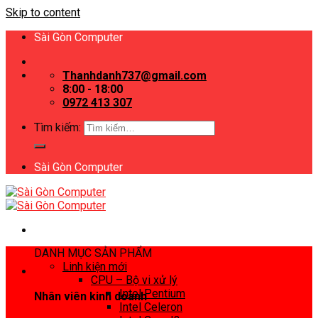
Skip to content
Sài Gòn Computer
Thanhdanh737@gmail.com
8:00 - 18:00
0972 413 307
Tìm kiếm:
Sài Gòn Computer
DANH MỤC SẢN PHẨM
Linh kiện mới
CPU – Bộ vi xử lý
Intel Pentium
Nhân viên kinh doanh
Intel Celeron