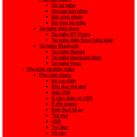
Ốp tai nghe
Keycap bàn phím
Nút click chuột
Giá treo tai nghe
Tai nghe điện thoại
Tai nghe ĐT Pisen
Tai nghe điện thoại hãng khác
Tai nghe Bluetooth
Tai nghe Remax
Tai nghe bluetooth khác
Tai nghe Hoco
Phụ kiện và phần mềm
Phụ kiện chung
Bộ lưu điện
Đầu đọc thẻ nhớ
Hub USB
Ổ cắm điện có USB
Ổ đĩa quang
Kính thực tế ảo
Thẻ nhớ
USB
Tivi Box
Vít vặn