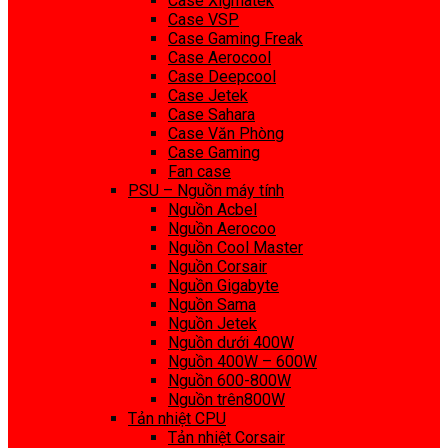
Case Xigmatek
Case VSP
Case Gaming Freak
Case Aerocool
Case Deepcool
Case Jetek
Case Sahara
Case Văn Phòng
Case Gaming
Fan case
PSU – Nguồn máy tính
Nguồn Acbel
Nguồn Aerocoo
Nguồn Cool Master
Nguồn Corsair
Nguồn Gigabyte
Nguồn Sama
Nguồn Jetek
Nguồn dưới 400W
Nguồn 400W – 600W
Nguồn 600-800W
Nguồn trên800W
Tản nhiệt CPU
Tản nhiệt Corsair