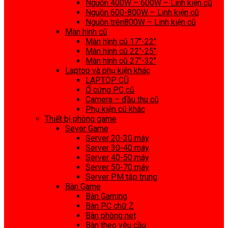
Nguồn 400W – 600W – Linh kiện cũ
Nguồn 600-800W – Linh kiện cũ
Nguồn trên800W – Linh kiện cũ
Màn hình cũ
Màn hình cũ 17″-22″
Màn hình cũ 22″-25″
Màn hình cũ 27″-32″
Laptop và phụ kiện khác
LAPTOP CŨ
Ổ cứng PC cũ
Camera – đầu thu cũ
Phụ kiện cũ khác
Thiết bị phòng game
Sever Game
Server 20-30 máy
Server 30-40 máy
Server 40-50 máy
Server 50-70 máy
Server PM tập trung
Bàn Game
Bàn Gaming
Bàn PC chữ Z
Bàn phòng net
Bàn theo yêu cầu