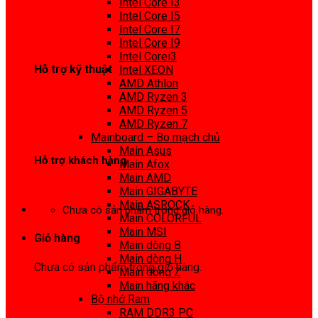
Intel Core I3
0972 413 307
Intel Core I5
Intel Core I7
Intel Core I9
Intel Corei3
Hỗ trợ kỹ thuật
Intel XEON
AMD Athlon
0974 816 737
AMD Ryzen 3
AMD Ryzen 5
AMD Ryzen 7
Mainboard – Bo mạch chủ
Main Asus
Hỗ trợ khách hàng
Main Afox
Main AMD
0983425737
Main GIGABYTE
Main ASROCK
Chưa có sản phẩm trong giỏ hàng.
Main COLORFUL
Main MSI
Giỏ hàng
Main dòng B
Main dòng H
Chưa có sản phẩm trong giỏ hàng.
Main dòng Z
Main hãng khác
Bộ nhớ Ram
RAM DDR3 PC