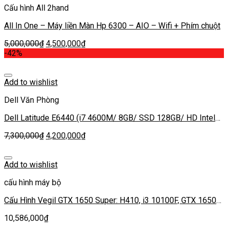
Cấu hình All 2hand
All In One – Máy liền Màn Hp 6300 – AIO – Wifi + Phím chuột
5,000,000
₫
4,500,000
₫
-42%
Add to wishlist
Dell Văn Phòng
Dell Latitude E6440 (i7 4600M/ 8GB/ SSD 128GB/ HD Intel
14′)
7,300,000
₫
4,200,000
₫
Add to wishlist
cấu hình máy bộ
Cấu Hình Vegil GTX 1650 Super: H410, i3 10100F, GTX 1650
Super, Ram 16G, SSD 240G, PSU 500W
10,586,000
₫