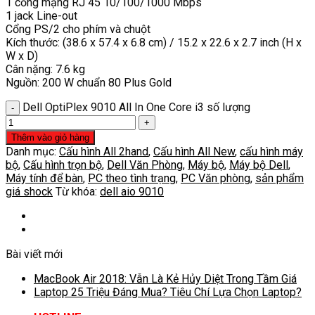
1 cổng mạng RJ 45 10/100/1000 Mbps
1 jack Line-out
Cổng PS/2 cho phím và chuột
Kích thước: (38.6 x 57.4 x 6.8 cm) / 15.2 x 22.6 x 2.7 inch (H x
W x D)
Cân nặng: 7.6 kg
Nguồn: 200 W chuẩn 80 Plus Gold
Dell OptiPlex 9010 All In One Core i3 số lượng
Thêm vào giỏ hàng
Danh mục:
Cấu hình All 2hand
,
Cấu hình All New
,
cấu hình máy
bộ
,
Cấu hình trọn bộ
,
Dell Văn Phòng
,
Máy bộ
,
Máy bộ Dell
,
Máy tính để bàn
,
PC theo tình trạng
,
PC Văn phòng
,
sản phẩm
giá shock
Từ khóa:
dell aio 9010
Bài viết mới
MacBook Air 2018: Vẫn Là Kẻ Hủy Diệt Trong Tầm Giá
Laptop 25 Triệu Đáng Mua? Tiêu Chí Lựa Chọn Laptop?