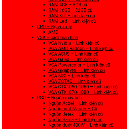
RAM 4GB – 8GB cũ
RAM 16GB – 32GB cũ
RAM KIT – Linh kiện cũ
RAM Led – Linh kiện cũ
CPU – Bộ vi xử lý
AMD
VGA – card màn hình
VGA Nvidia – Linh kiện cũ
VGA AMD Radeon – Linh kiện cũ
VGA ASUS – Linh kiện cũ
VGA Galax – Linh kiện cũ
VGA Powercolor – Linh kiện cũ
VGA Gigabyte – Linh kiện cũ
VGA MSI – Linh kiện cũ
VGA ZOTAC – Linh kiện cũ
VGA GTX1050-1060 – Linh kiện cũ
VGA GTX1070-1080 – Linh kiện cũ
PSU – Nguồn máy tính
Nguồn Acbel – Linh kiện cũ
Nguồn cool Master – Cũ
Nguồn Jetek – Linh kiện cũ
Nguồn Sama – Linh kiện cũ
Nguồn dưới 400W – Linh kiện cũ