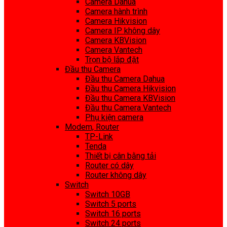
Camera Dahua
Camera hành trình
Camera Hikvision
Camera IP không dây
Camera KBVision
Camera Vantech
Trọn bộ lắp đặt
Đầu thu Camera
Đầu thu Camera Dahua
Đầu thu Camera Hikvision
Đầu thu Camera KBVision
Đầu thu Camera Vantech
Phụ kiện camera
Modem, Router
TP-Link
Tenda
Thiết bị cân bằng tải
Router có dây
Router không dây
Switch
Switch 10GB
Switch 5 ports
Switch 16 ports
Switch 24 ports