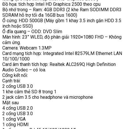
Đồ họa: tích hợp Intel HD Graphics 2500 theo cpu
Bộ nhớ trong – Ram: 4GB DDR3 (2 khe Ram SODIMM DDR3
SDRAM hỗ trợ tối đa 16GB bus 1600)
Ổ cứng: HDD 500GB (Máy gồm 1 khay 3.5 inch gắn HDD 3.5
inch hoặc SSD)
Ổ đĩa quang – ODD: DVD Slim
Màn hình: 23” WLED, độ phân giải 1920×1080 FHD – Không
cảm ứng.
Camera: Webcam 1.3MP
Card mạng tích hợp: Integrated Intel 82579LM Ethernet LAN
10/100/1000
Card âm thanh tích hợp: Realtek ALC269Q High Definition
Audio Codec – có loa.
Cổng kết nối:
Cạnh trái:
2 cổng USB 3.0
1 khe cắm thẻ SD 8 trong 1
2 jack cắm 3.5 cho headphone và microphone
Mặt sau
4 cổng USB 2.0
2 cổng USB 3.0
1 cổng VGA
1 cổng HDMI