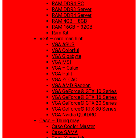
RAM DDR4 PC
RAM DDR3 Server
RAM DDR4 Server
RAM 4GB – 8GB
RAM 16GB – 32GB
Ram Kit
VGA – card màn hình
VGA ASUS
VGA Colorful
VGA Gigabyte
VGA MSI
VGA – Galax
VGA Palit
VGA ZOTAC
VGA AMD Radeon
VGA GeForce® GTX 10 Series
VGA GeForce® GTX 16 Series
VGA GeForce® GTX 20 Series
VGA GeForce® RTX 30 Series
VGA Nvidia QUADRO
Case – Thùng máy
Case Cooler Master
Case SAMA