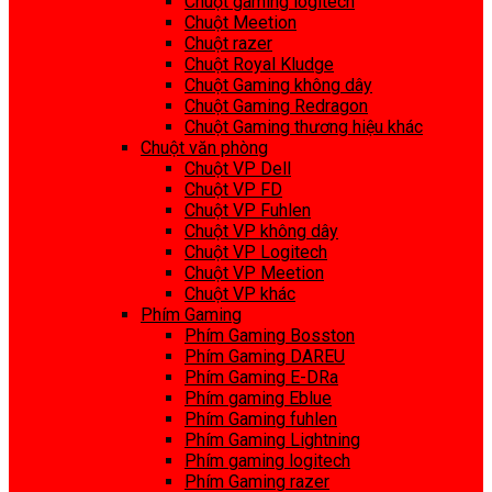
Chuột gaming logitech
Chuột Meetion
Chuột razer
Chuột Royal Kludge
Chuột Gaming không dây
Chuột Gaming Redragon
Chuột Gaming thương hiệu khác
Chuột văn phòng
Chuột VP Dell
Chuột VP FD
Chuột VP Fuhlen
Chuột VP không dây
Chuột VP Logitech
Chuột VP Meetion
Chuột VP khác
Phím Gaming
Phím Gaming Bosston
Phím Gaming DAREU
Phím Gaming E-DRa
Phím gaming Eblue
Phím Gaming fuhlen
Phím Gaming Lightning
Phím gaming logitech
Phím Gaming razer