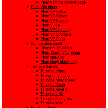
Phím Gaming Royal Kludge
Phím Văn phòng
Phím VP EBlue
Phím VP Fuhlen
Phím VP Genius
Phím VP HP
Phím VP Lighting
Phím VP Logitech
Phím VP Rapo
Combo phím chuột
Phím Chuột Giả Cơ
Phím, Chuột ,Văn phòng
Phím chuột cơ
Phím chuột không dây
Tai nghe Gaming
Tai nghe Hypep
Tai nghe lightning
Tai nghe Motospeed
Tai nghe Razer
Tai nghe Xiberia
Tai nghe zidli
Tai nghe không dây
Tai nghe khác
Phụ kiện chung