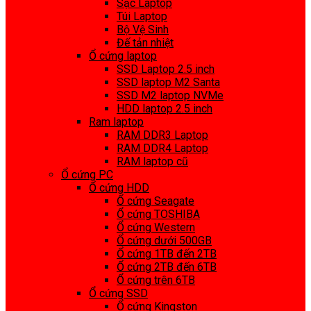
Sạc Laptop
Túi Laptop
Bộ Vệ Sinh
Đế tản nhiệt
Ổ cứng laptop
SSD Laptop 2.5 inch
SSD laptop M2 Santa
SSD M2 laptop NVMe
HDD laptop 2.5 inch
Ram laptop
RAM DDR3 Laptop
RAM DDR4 Laptop
RAM laptop cũ
Ổ cứng PC
Ổ cứng HDD
Ổ cứng Seagate
Ổ cứng TOSHIBA
Ổ cứng Western
Ổ cứng dưới 500GB
Ổ cứng 1TB đến 2TB
Ổ cứng 2TB đến 6TB
Ổ cứng trên 6TB
Ổ cứng SSD
Ổ cứng Kingston