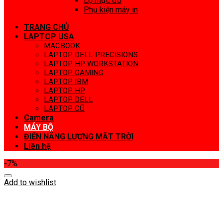
Lọ mực đổ
Phụ kiện máy in
TRANG CHỦ
LAPTOP USA
MACBOOK
LAPTOP DELL PRECISIONS
LAPTOP HP WORKSTATION
LAPTOP GAMING
LAPTOP IBM
LAPTOP HP
LAPTOP DELL
LAPTOP CŨ
Camera
MÁY BỘ
ĐIỆN NĂNG LƯỢNG MẶT TRỜI
Liên hệ
-7%
Add to wishlist