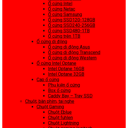
Ổ cứng Intel
Ổ cứng Netac
Ổ cứng Samsung
Ổ cứng SSD120-128GB
Ổ cứng SSD240-256GB
Ổ cứng SSD480-1TB
Ổ cứng trên 1TB
Ổ cứng di động
Ổ cứng di động Asus
Ổ cứng di động Transcend
Ổ cứng di động Western
Ổ cứng Intel Optane
Intel Optane 16GB
Intel Optane 32GB
Cap ổ cứng
Phụ kiện ổ cứng
Box ổ cứng
Caddy Bay – Tray SSD
Chuột, bàn phím, tai nghe
Chuột Gaming
Chuột Eblue
Chuột fuhlen
Chuột Lightning