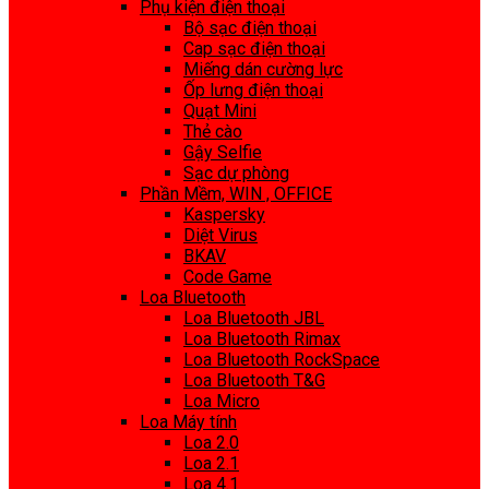
Phụ kiện điện thoại
Bộ sạc điện thoại
Cap sạc điện thoại
Miếng dán cường lực
Ốp lưng điện thoại
Quạt Mini
Thẻ cào
Gậy Selfie
Sạc dự phòng
Phần Mềm, WIN , OFFICE
Kaspersky
Diệt Virus
BKAV
Code Game
Loa Bluetooth
Loa Bluetooth JBL
Loa Bluetooth Rimax
Loa Bluetooth RockSpace
Loa Bluetooth T&G
Loa Micro
Loa Máy tính
Loa 2.0
Loa 2.1
Loa 4.1