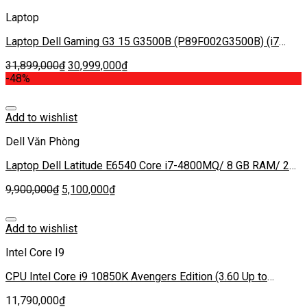
Laptop
Laptop Dell Gaming G3 15 G3500B (P89F002G3500B) (i7
10750H/16GB RAM/512GB SSD/15.6 inch FHD
31,899,000
₫
30,999,000
₫
120Hz/GTX1660Ti 6G/Win10/Đen) (2020)
-48%
Add to wishlist
Dell Văn Phòng
Laptop Dell Latitude E6540 Core i7-4800MQ/ 8 GB RAM/ 256
GB SSD/ AMD Radeon HD 8790M/ 15.6″ FHD
9,900,000
₫
5,100,000
₫
Add to wishlist
Intel Core I9
CPU Intel Core i9 10850K Avengers Edition (3.60 Up to
5.20GHz, 20M, 10 Cores 20 Threads) Box Chính Hãng
11,790,000
₫