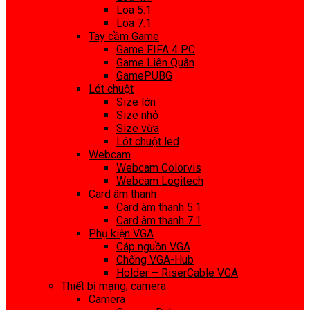
Loa 5.1
Loa 7.1
Tay cầm Game
Game FIFA 4 PC
Game Liên Quân
GamePUBG
Lót chuột
Size lớn
Size nhỏ
Size vừa
Lót chuột led
Webcam
Webcam Colorvis
Webcam Logitech
Card âm thanh
Card âm thanh 5.1
Card âm thanh 7.1
Phụ kiện VGA
Cáp nguồn VGA
Chống VGA-Hub
Holder – RiserCable VGA
Thiết bị mạng, camera
Camera