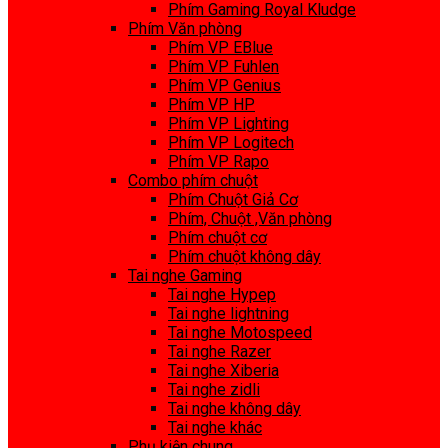
Phím Gaming Royal Kludge
Phím Văn phòng
Phím VP EBlue
Phím VP Fuhlen
Phím VP Genius
Phím VP HP
Phím VP Lighting
Phím VP Logitech
Phím VP Rapo
Combo phím chuột
Phím Chuột Giả Cơ
Phím, Chuột ,Văn phòng
Phím chuột cơ
Phím chuột không dây
Tai nghe Gaming
Tai nghe Hypep
Tai nghe lightning
Tai nghe Motospeed
Tai nghe Razer
Tai nghe Xiberia
Tai nghe zidli
Tai nghe không dây
Tai nghe khác
Phụ kiện chung