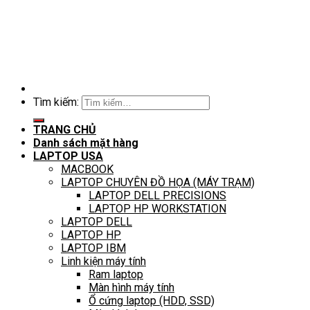
Tìm kiếm:
TRANG CHỦ
Danh sách mặt hàng
LAPTOP USA
MACBOOK
LAPTOP CHUYÊN ĐỒ HỌA (MÁY TRẠM)
LAPTOP DELL PRECISIONS
LAPTOP HP WORKSTATION
LAPTOP DELL
LAPTOP HP
LAPTOP IBM
Linh kiện máy tính
Ram laptop
Màn hình máy tính
Ổ cứng laptop (HDD, SSD)