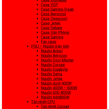
Case Xigmatek
Case VSP
Case Gaming Freak
Case Aerocool
Case Deepcool
Case Jetek
Case Sahara
Case Văn Phòng
Case Gaming
Fan case
PSU – Nguồn máy tính
Nguồn Acbel
Nguồn Aerocoo
Nguồn Cool Master
Nguồn Corsair
Nguồn Gigabyte
Nguồn Sama
Nguồn Jetek
Nguồn dưới 400W
Nguồn 400W – 600W
Nguồn 600-800W
Nguồn trên800W
Tản nhiệt CPU
Tản nhiệt Corsair