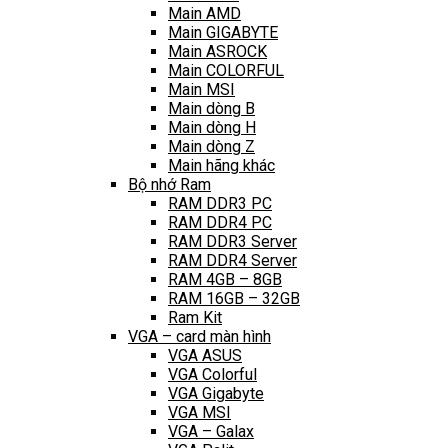
Main AMD
Main GIGABYTE
Main ASROCK
Main COLORFUL
Main MSI
Main dòng B
Main dòng H
Main dòng Z
Main hãng khác
Bộ nhớ Ram
RAM DDR3 PC
RAM DDR4 PC
RAM DDR3 Server
RAM DDR4 Server
RAM 4GB – 8GB
RAM 16GB – 32GB
Ram Kit
VGA – card màn hình
VGA ASUS
VGA Colorful
VGA Gigabyte
VGA MSI
VGA – Galax