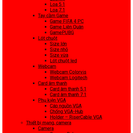
Loa 5.1
Loa 7.1
Tay cầm Game
Game FIFA 4 PC
Game Liên Quân
GamePUBG
Lót chuột
Size lớn
Size nhỏ
Size vừa
Lót chuột led
Webcam
Webcam Colorvis
Webcam Logitech
Card âm thanh
Card âm thanh 5.1
Card âm thanh 7.1
Phụ kiện VGA
Cáp nguồn VGA
Chống VGA-Hub
Holder – RiserCable VGA
Thiết bị mạng, camera
Camera