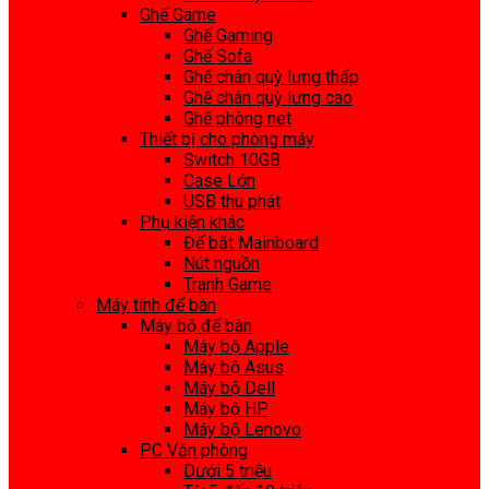
Ghế Game
Ghế Gaming
Ghế Sofa
Ghế chân quỳ lưng thấp
Ghế chân quỳ lưng cao
Ghế phòng net
Thiết bị cho phòng máy
Switch 10GB
Case Lớn
USB thu phát
Phụ kiện khác
Đế bắt Mainboard
Nút nguồn
Tranh Game
Máy tính để bàn
Máy bộ để bàn
Máy bộ Apple
Máy bộ Asus
Máy bộ Dell
Máy bộ HP
Máy bộ Lenovo
PC Văn phòng
Dưới 5 triệu