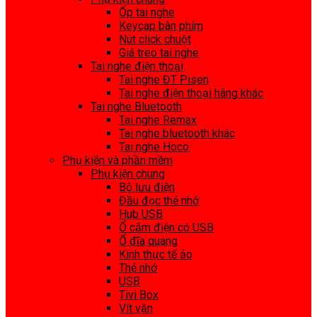
Ốp tai nghe
Keycap bàn phím
Nút click chuột
Giá treo tai nghe
Tai nghe điện thoại
Tai nghe ĐT Pisen
Tai nghe điện thoại hãng khác
Tai nghe Bluetooth
Tai nghe Remax
Tai nghe bluetooth khác
Tai nghe Hoco
Phụ kiện và phần mềm
Phụ kiện chung
Bộ lưu điện
Đầu đọc thẻ nhớ
Hub USB
Ổ cắm điện có USB
Ổ đĩa quang
Kính thực tế ảo
Thẻ nhớ
USB
Tivi Box
Vít vặn