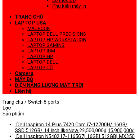
Lọ mực đổ
Phụ kiện máy in
TRANG CHỦ
LAPTOP USA
MACBOOK
LAPTOP DELL PRECISIONS
LAPTOP HP WORKSTATION
LAPTOP GAMING
LAPTOP IBM
LAPTOP HP
LAPTOP DELL
LAPTOP CŨ
Camera
MÁY BỘ
ĐIỆN NĂNG LƯỢNG MẶT TRỜI
Liên hệ
Trang chủ
/
Switch 8 ports
Lọc
Sản phẩm
Dell Inspiron 14 Plus 7420 Core i7-12700H/ 16GB/
SSD 512GB/ 14 inch likeNew
22,500,000
₫
15,900,000
₫
Dell Inspiron N5402 I7-1165G7| 16GB| 512GB| MX350