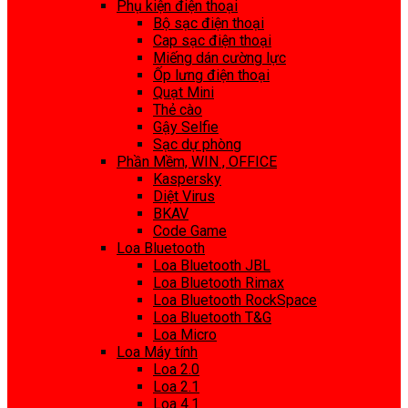
Phụ kiện điện thoại
Bộ sạc điện thoại
Cap sạc điện thoại
Miếng dán cường lực
Ốp lưng điện thoại
Quạt Mini
Thẻ cào
Gậy Selfie
Sạc dự phòng
Phần Mềm, WIN , OFFICE
Kaspersky
Diệt Virus
BKAV
Code Game
Loa Bluetooth
Loa Bluetooth JBL
Loa Bluetooth Rimax
Loa Bluetooth RockSpace
Loa Bluetooth T&G
Loa Micro
Loa Máy tính
Loa 2.0
Loa 2.1
Loa 4.1