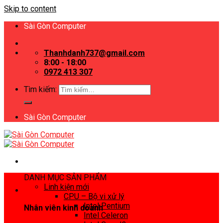
Skip to content
Sài Gòn Computer
Thanhdanh737@gmail.com
8:00 - 18:00
0972 413 307
Tìm kiếm:
Sài Gòn Computer
DANH MỤC SẢN PHẨM
Linh kiện mới
CPU – Bộ vi xử lý
Intel Pentium
Nhân viên kinh doanh
Intel Celeron