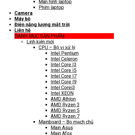
Màn hình laptop
Phím laptop
Camera
Máy bộ
Điện năng lượng mặt trời
Liên hệ
DANH MỤC SẢN PHẨM
Linh kiện mới
CPU – Bộ vi xử lý
Intel Pentium
Intel Celeron
Intel Core I3
Intel Core I5
Intel Core I7
Intel Core I9
Intel Corei3
Intel XEON
AMD Athlon
AMD Ryzen 3
AMD Ryzen 5
AMD Ryzen 7
Mainboard – Bo mạch chủ
Main Asus
Main Afox