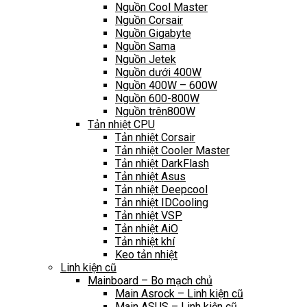
Nguồn Cool Master
Nguồn Corsair
Nguồn Gigabyte
Nguồn Sama
Nguồn Jetek
Nguồn dưới 400W
Nguồn 400W – 600W
Nguồn 600-800W
Nguồn trên800W
Tản nhiệt CPU
Tản nhiệt Corsair
Tản nhiệt Cooler Master
Tản nhiệt DarkFlash
Tản nhiệt Asus
Tản nhiệt Deepcool
Tản nhiệt IDCooling
Tản nhiệt VSP
Tản nhiệt AiO
Tản nhiệt khí
Keo tản nhiệt
Linh kiện cũ
Mainboard – Bo mạch chủ
Main Asrock – Linh kiện cũ
Main ASUS – Linh kiện cũ