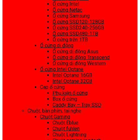
Ổ cứng Intel
Ổ cứng Netac
Ổ cứng Samsung
Ổ cứng SSD120-128GB
Ổ cứng SSD240-256GB
Ổ cứng SSD480-1TB
Ổ cứng trên 1TB
Ổ cứng di động
Ổ cứng di động Asus
Ổ cứng di động Transcend
Ổ cứng di động Western
Ổ cứng Intel Optane
Intel Optane 16GB
Intel Optane 32GB
Cap ổ cứng
Phụ kiện ổ cứng
Box ổ cứng
Caddy Bay – Tray SSD
Chuột, bàn phím, tai nghe
Chuột Gaming
Chuột Eblue
Chuột fuhlen
Chuột Lightning