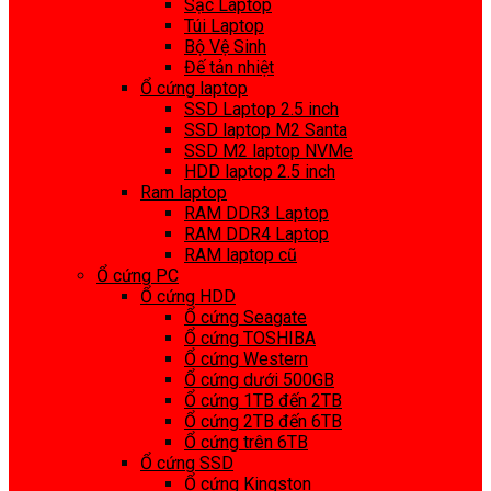
Sạc Laptop
Túi Laptop
Bộ Vệ Sinh
Đế tản nhiệt
Ổ cứng laptop
SSD Laptop 2.5 inch
SSD laptop M2 Santa
SSD M2 laptop NVMe
HDD laptop 2.5 inch
Ram laptop
RAM DDR3 Laptop
RAM DDR4 Laptop
RAM laptop cũ
Ổ cứng PC
Ổ cứng HDD
Ổ cứng Seagate
Ổ cứng TOSHIBA
Ổ cứng Western
Ổ cứng dưới 500GB
Ổ cứng 1TB đến 2TB
Ổ cứng 2TB đến 6TB
Ổ cứng trên 6TB
Ổ cứng SSD
Ổ cứng Kingston