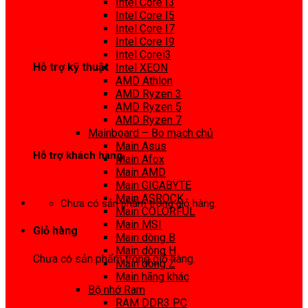
Intel Core I3
0972 413 307
Intel Core I5
Intel Core I7
Intel Core I9
Intel Corei3
Hỗ trợ kỹ thuật
Intel XEON
AMD Athlon
0974 816 737
AMD Ryzen 3
AMD Ryzen 5
AMD Ryzen 7
Mainboard – Bo mạch chủ
Main Asus
Hỗ trợ khách hàng
Main Afox
Main AMD
0983425737
Main GIGABYTE
Main ASROCK
Chưa có sản phẩm trong giỏ hàng.
Main COLORFUL
Main MSI
Giỏ hàng
Main dòng B
Main dòng H
Chưa có sản phẩm trong giỏ hàng.
Main dòng Z
Main hãng khác
Bộ nhớ Ram
RAM DDR3 PC