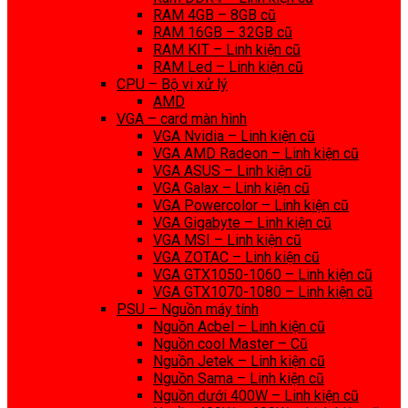
RAM 4GB – 8GB cũ
RAM 16GB – 32GB cũ
RAM KIT – Linh kiện cũ
RAM Led – Linh kiện cũ
CPU – Bộ vi xử lý
AMD
VGA – card màn hình
VGA Nvidia – Linh kiện cũ
VGA AMD Radeon – Linh kiện cũ
VGA ASUS – Linh kiện cũ
VGA Galax – Linh kiện cũ
VGA Powercolor – Linh kiện cũ
VGA Gigabyte – Linh kiện cũ
VGA MSI – Linh kiện cũ
VGA ZOTAC – Linh kiện cũ
VGA GTX1050-1060 – Linh kiện cũ
VGA GTX1070-1080 – Linh kiện cũ
PSU – Nguồn máy tính
Nguồn Acbel – Linh kiện cũ
Nguồn cool Master – Cũ
Nguồn Jetek – Linh kiện cũ
Nguồn Sama – Linh kiện cũ
Nguồn dưới 400W – Linh kiện cũ