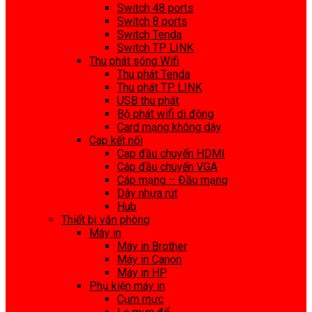
Switch 48 ports
Switch 8 ports
Switch Tenda
Switch TP LINK
Thu phát sóng Wifi
Thu phát Tenda
Thu phát TP LINK
USB thu phát
Bộ phát wifi di động
Card mạng không dây
Cap kết nối
Cap đầu chuyển HDMI
Cáp đầu chuyển VGA
Cáp mạng – Đầu mạng
Dây nhựa rút
Hub
Thiết bị văn phòng
Máy in
Máy in Brother
Máy in Canon
Máy in HP
Phụ kiện máy in
Cụm mực