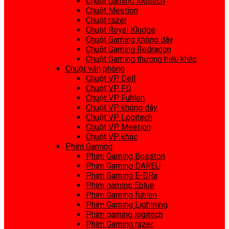
Chuột gaming logitech
Chuột Meetion
Chuột razer
Chuột Royal Kludge
Chuột Gaming không dây
Chuột Gaming Redragon
Chuột Gaming thương hiệu khác
Chuột văn phòng
Chuột VP Dell
Chuột VP FD
Chuột VP Fuhlen
Chuột VP không dây
Chuột VP Logitech
Chuột VP Meetion
Chuột VP khác
Phím Gaming
Phím Gaming Bosston
Phím Gaming DAREU
Phím Gaming E-DRa
Phím gaming Eblue
Phím Gaming fuhlen
Phím Gaming Lightning
Phím gaming logitech
Phím Gaming razer