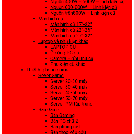
Nguồn 400W – 600W – Linh kiện cũ
Nguồn 600-800W – Linh kiện cũ
Nguồn trên800W – Linh kiện cũ
Màn hình cũ
Màn hình cũ 17″-22″
Màn hình cũ 22″-25″
Màn hình cũ 27″-32″
Laptop và phụ kiện khác
LAPTOP CŨ
Ổ cứng PC cũ
Camera – đầu thu cũ
Phụ kiện cũ khác
Thiết bị phòng game
Sever Game
Server 20-30 máy
Server 30-40 máy
Server 40-50 máy
Server 50-70 máy
Server PM tập trung
Bàn Game
Bàn Gaming
Bàn PC chữ Z
Bàn phòng net
Bàn theo yêu cầu