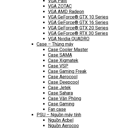
VGA Palit
VGA ZOTAC
VGA AMD Radeon
VGA GeForce® GTX 10 Series
VGA GeForce® GTX 16 Series
VGA GeForce® GTX 20 Series
VGA GeForce® RTX 30 Series
VGA Nvidia QUADRO
Case – Thùng máy
Case Cooler Master
Case SAMA
Case Xigmatek
Case VSP
Case Gaming Freak
Case Aerocool
Case Deepcool
Case Jetek
Case Sahara
Case Văn Phòng
Case Gaming
Fan case
PSU – Nguồn máy tính
Nguồn Acbel
Nguồn Aerocoo