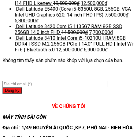
|14 FHD Likenew
19,500,000
₫
12,500,000
₫
Dell Latitude E5490 (Core i5-8350U, 8GB, 256GB, VGA
Intel UHD Graphics 620, 14 inch FHD IPS)
7,500,000
₫
5,800,000
₫
Dell Latitude 3420 Core i5 1135G7 RAM 8GB SSD
256GB 14.0 inch FHD
14,500,000
₫
7,700,000
₫
Dell Latitude 3410 Intel Core i5-10210U | RAM 8GB
DDR4 | SSD M.2 256GB PCIe | 14.0″ FULL HD | Intel Wi-
Fi 6 | Bluetooth 5.0
12,500,000
₫
6,900,000
₫
Không tìm thấy sản phẩm nào khớp với lựa chọn của bạn.
VỀ CHÚNG TÔI
MÁY TÍNH SÀI GÒN
Địa chỉ : 1/49 NGUYỄN ÁI QUỐC ,KP7, P.HỐ NAI - BIÊN HÒA