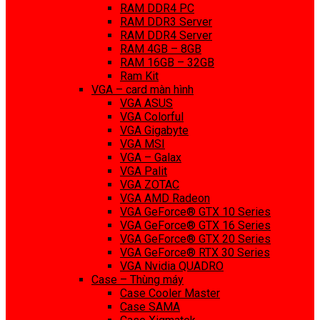
RAM DDR4 PC
RAM DDR3 Server
RAM DDR4 Server
RAM 4GB – 8GB
RAM 16GB – 32GB
Ram Kit
VGA – card màn hình
VGA ASUS
VGA Colorful
VGA Gigabyte
VGA MSI
VGA – Galax
VGA Palit
VGA ZOTAC
VGA AMD Radeon
VGA GeForce® GTX 10 Series
VGA GeForce® GTX 16 Series
VGA GeForce® GTX 20 Series
VGA GeForce® RTX 30 Series
VGA Nvidia QUADRO
Case – Thùng máy
Case Cooler Master
Case SAMA