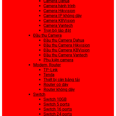
Camera Dahua
Camera hành trình
Camera Hikvision
Camera IP không dây
Camera KBVision
Camera Vantech
Trọn bộ lắp đặt
Đầu thu Camera
Đầu thu Camera Dahua
Đầu thu Camera Hikvision
Đầu thu Camera KBVision
Đầu thu Camera Vantech
Phụ kiện camera
Modem, Router
TP-Link
Tenda
Thiết bị cân bằng tải
Router có dây
Router không dây
Switch
Switch 10GB
Switch 5 ports
Switch 16 ports
Switch 24 ports