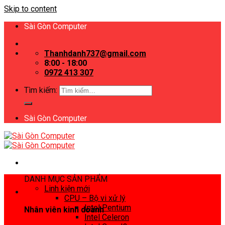
Skip to content
Sài Gòn Computer
Thanhdanh737@gmail.com
8:00 - 18:00
0972 413 307
Tìm kiếm:
Sài Gòn Computer
DANH MỤC SẢN PHẨM
Linh kiện mới
CPU – Bộ vi xử lý
Intel Pentium
Nhân viên kinh doanh
Intel Celeron