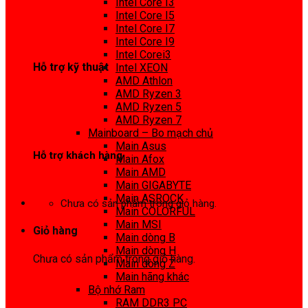
Intel Core I3
0972 413 307
Intel Core I5
Intel Core I7
Intel Core I9
Intel Corei3
Hỗ trợ kỹ thuật
Intel XEON
AMD Athlon
0974 816 737
AMD Ryzen 3
AMD Ryzen 5
AMD Ryzen 7
Mainboard – Bo mạch chủ
Main Asus
Hỗ trợ khách hàng
Main Afox
Main AMD
0983425737
Main GIGABYTE
Main ASROCK
Chưa có sản phẩm trong giỏ hàng.
Main COLORFUL
Main MSI
Giỏ hàng
Main dòng B
Main dòng H
Chưa có sản phẩm trong giỏ hàng.
Main dòng Z
Main hãng khác
Bộ nhớ Ram
RAM DDR3 PC