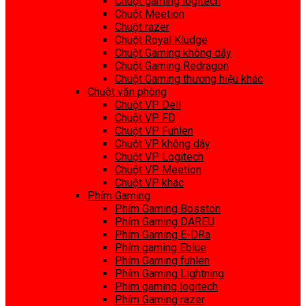
Chuột gaming logitech
Chuột Meetion
Chuột razer
Chuột Royal Kludge
Chuột Gaming không dây
Chuột Gaming Redragon
Chuột Gaming thương hiệu khác
Chuột văn phòng
Chuột VP Dell
Chuột VP FD
Chuột VP Fuhlen
Chuột VP không dây
Chuột VP Logitech
Chuột VP Meetion
Chuột VP khác
Phím Gaming
Phím Gaming Bosston
Phím Gaming DAREU
Phím Gaming E-DRa
Phím gaming Eblue
Phím Gaming fuhlen
Phím Gaming Lightning
Phím gaming logitech
Phím Gaming razer