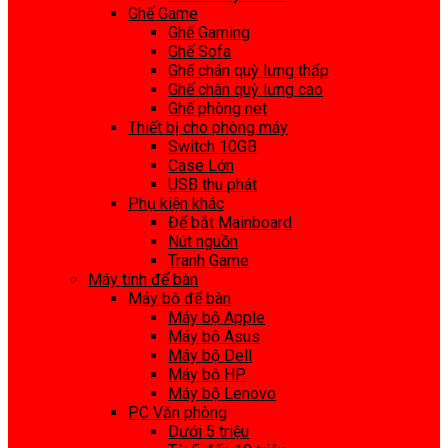
Ghế Game
Ghế Gaming
Ghế Sofa
Ghế chân quỳ lưng thấp
Ghế chân quỳ lưng cao
Ghế phòng net
Thiết bị cho phòng máy
Switch 10GB
Case Lớn
USB thu phát
Phụ kiện khác
Đế bắt Mainboard
Nút nguồn
Tranh Game
Máy tính để bàn
Máy bộ để bàn
Máy bộ Apple
Máy bộ Asus
Máy bộ Dell
Máy bộ HP
Máy bộ Lenovo
PC Văn phòng
Dưới 5 triệu