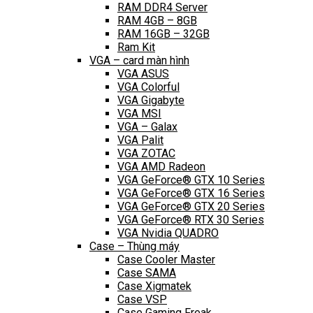
RAM DDR4 Server
RAM 4GB – 8GB
RAM 16GB – 32GB
Ram Kit
VGA – card màn hình
VGA ASUS
VGA Colorful
VGA Gigabyte
VGA MSI
VGA – Galax
VGA Palit
VGA ZOTAC
VGA AMD Radeon
VGA GeForce® GTX 10 Series
VGA GeForce® GTX 16 Series
VGA GeForce® GTX 20 Series
VGA GeForce® RTX 30 Series
VGA Nvidia QUADRO
Case – Thùng máy
Case Cooler Master
Case SAMA
Case Xigmatek
Case VSP
Case Gaming Freak