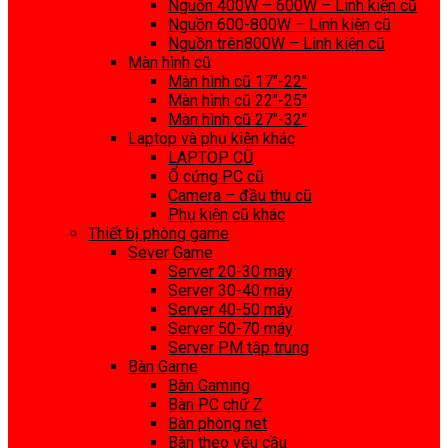
Nguồn 400W – 600W – Linh kiện cũ
Nguồn 600-800W – Linh kiện cũ
Nguồn trên800W – Linh kiện cũ
Màn hình cũ
Màn hình cũ 17″-22″
Màn hình cũ 22″-25″
Màn hình cũ 27″-32″
Laptop và phụ kiện khác
LAPTOP CŨ
Ổ cứng PC cũ
Camera – đầu thu cũ
Phụ kiện cũ khác
Thiết bị phòng game
Sever Game
Server 20-30 máy
Server 30-40 máy
Server 40-50 máy
Server 50-70 máy
Server PM tập trung
Bàn Game
Bàn Gaming
Bàn PC chữ Z
Bàn phòng net
Bàn theo yêu cầu