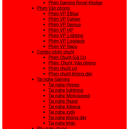
Phím Gaming Royal Kludge
Phím Văn phòng
Phím VP EBlue
Phím VP Fuhlen
Phím VP Genius
Phím VP HP
Phím VP Lighting
Phím VP Logitech
Phím VP Rapo
Combo phím chuột
Phím Chuột Giả Cơ
Phím, Chuột ,Văn phòng
Phím chuột cơ
Phím chuột không dây
Tai nghe Gaming
Tai nghe Hypep
Tai nghe lightning
Tai nghe Motospeed
Tai nghe Razer
Tai nghe Xiberia
Tai nghe zidli
Tai nghe không dây
Tai nghe khác
Phụ kiện chung