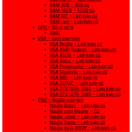
RAM 4GB – 8GB cũ
RAM 16GB – 32GB cũ
RAM KIT – Linh kiện cũ
RAM Led – Linh kiện cũ
CPU – Bộ vi xử lý
AMD
VGA – card màn hình
VGA Nvidia – Linh kiện cũ
VGA AMD Radeon – Linh kiện cũ
VGA ASUS – Linh kiện cũ
VGA Galax – Linh kiện cũ
VGA Powercolor – Linh kiện cũ
VGA Gigabyte – Linh kiện cũ
VGA MSI – Linh kiện cũ
VGA ZOTAC – Linh kiện cũ
VGA GTX1050-1060 – Linh kiện cũ
VGA GTX1070-1080 – Linh kiện cũ
PSU – Nguồn máy tính
Nguồn Acbel – Linh kiện cũ
Nguồn cool Master – Cũ
Nguồn Jetek – Linh kiện cũ
Nguồn Sama – Linh kiện cũ
Nguồn dưới 400W – Linh kiện cũ