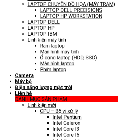
LAPTOP CHUYÊN ĐỒ HỌA (MÁY TRẠM)
LAPTOP DELL PRECISIONS
LAPTOP HP WORKSTATION
LAPTOP DELL
LAPTOP HP
LAPTOP IBM
Linh kiện máy tính
Ram laptop
Màn hình máy tính
Ổ cứng laptop (HDD, SSD)
Màn hình laptop
Phím laptop
Camera
Máy bộ
Điện năng lượng mặt trời
Liên hệ
DANH MỤC SẢN PHẨM
Linh kiện mới
CPU – Bộ vi xử lý
Intel Pentium
Intel Celeron
Intel Core I3
Intel Core I5