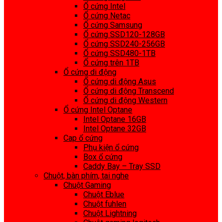
Ổ cứng Intel
Ổ cứng Netac
Ổ cứng Samsung
Ổ cứng SSD120-128GB
Ổ cứng SSD240-256GB
Ổ cứng SSD480-1TB
Ổ cứng trên 1TB
Ổ cứng di động
Ổ cứng di động Asus
Ổ cứng di động Transcend
Ổ cứng di động Western
Ổ cứng Intel Optane
Intel Optane 16GB
Intel Optane 32GB
Cap ổ cứng
Phụ kiện ổ cứng
Box ổ cứng
Caddy Bay – Tray SSD
Chuột, bàn phím, tai nghe
Chuột Gaming
Chuột Eblue
Chuột fuhlen
Chuột Lightning