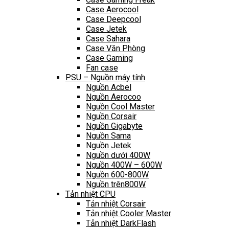
Case Aerocool
Case Deepcool
Case Jetek
Case Sahara
Case Văn Phòng
Case Gaming
Fan case
PSU – Nguồn máy tính
Nguồn Acbel
Nguồn Aerocoo
Nguồn Cool Master
Nguồn Corsair
Nguồn Gigabyte
Nguồn Sama
Nguồn Jetek
Nguồn dưới 400W
Nguồn 400W – 600W
Nguồn 600-800W
Nguồn trên800W
Tản nhiệt CPU
Tản nhiệt Corsair
Tản nhiệt Cooler Master
Tản nhiệt DarkFlash