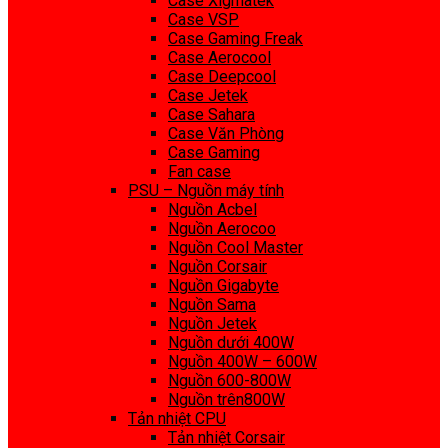
Case Xigmatek
Case VSP
Case Gaming Freak
Case Aerocool
Case Deepcool
Case Jetek
Case Sahara
Case Văn Phòng
Case Gaming
Fan case
PSU – Nguồn máy tính
Nguồn Acbel
Nguồn Aerocoo
Nguồn Cool Master
Nguồn Corsair
Nguồn Gigabyte
Nguồn Sama
Nguồn Jetek
Nguồn dưới 400W
Nguồn 400W – 600W
Nguồn 600-800W
Nguồn trên800W
Tản nhiệt CPU
Tản nhiệt Corsair