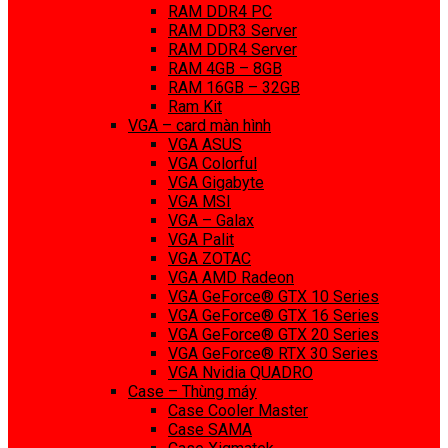
RAM DDR4 PC
RAM DDR3 Server
RAM DDR4 Server
RAM 4GB – 8GB
RAM 16GB – 32GB
Ram Kit
VGA – card màn hình
VGA ASUS
VGA Colorful
VGA Gigabyte
VGA MSI
VGA – Galax
VGA Palit
VGA ZOTAC
VGA AMD Radeon
VGA GeForce® GTX 10 Series
VGA GeForce® GTX 16 Series
VGA GeForce® GTX 20 Series
VGA GeForce® RTX 30 Series
VGA Nvidia QUADRO
Case – Thùng máy
Case Cooler Master
Case SAMA