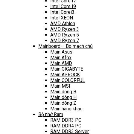
Intel Core I7
Intel Core I9
Intel Corei3
Intel XEON
AMD Athlon
AMD Ryzen 3
AMD Ryzen 5
AMD Ryzen 7
Mainboard – Bo mạch chủ
Main Asus
Main Afox
Main AMD
Main GIGABYTE
Main ASROCK
Main COLORFUL
Main MSI
Main dòng B
Main dòng H
Main dòng Z
Main hãng khác
Bộ nhớ Ram
RAM DDR3 PC
RAM DDR4 PC
RAM DDR3 Server