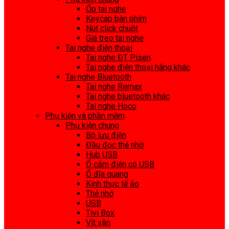
Ốp tai nghe
Keycap bàn phím
Nút click chuột
Giá treo tai nghe
Tai nghe điện thoại
Tai nghe ĐT Pisen
Tai nghe điện thoại hãng khác
Tai nghe Bluetooth
Tai nghe Remax
Tai nghe bluetooth khác
Tai nghe Hoco
Phụ kiện và phần mềm
Phụ kiện chung
Bộ lưu điện
Đầu đọc thẻ nhớ
Hub USB
Ổ cắm điện có USB
Ổ đĩa quang
Kính thực tế ảo
Thẻ nhớ
USB
Tivi Box
Vít vặn