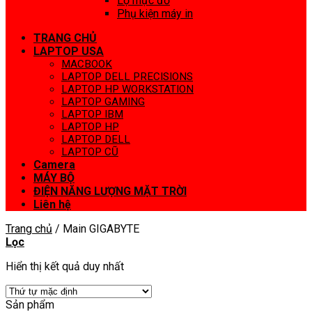
Lọ mực đổ
Phụ kiện máy in
TRANG CHỦ
LAPTOP USA
MACBOOK
LAPTOP DELL PRECISIONS
LAPTOP HP WORKSTATION
LAPTOP GAMING
LAPTOP IBM
LAPTOP HP
LAPTOP DELL
LAPTOP CŨ
Camera
MÁY BỘ
ĐIỆN NĂNG LƯỢNG MẶT TRỜI
Liên hệ
Trang chủ
/
Main GIGABYTE
Lọc
Hiển thị kết quả duy nhất
Sản phẩm