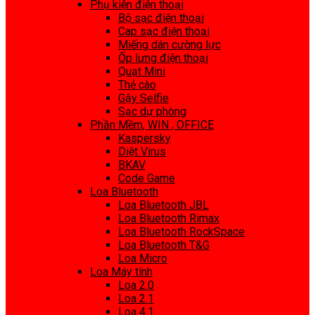
Phụ kiện điện thoại
Bộ sạc điện thoại
Cap sạc điện thoại
Miếng dán cường lực
Ốp lưng điện thoại
Quạt Mini
Thẻ cào
Gậy Selfie
Sạc dự phòng
Phần Mềm, WIN , OFFICE
Kaspersky
Diệt Virus
BKAV
Code Game
Loa Bluetooth
Loa Bluetooth JBL
Loa Bluetooth Rimax
Loa Bluetooth RockSpace
Loa Bluetooth T&G
Loa Micro
Loa Máy tính
Loa 2.0
Loa 2.1
Loa 4.1