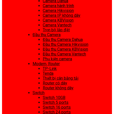
Camera Dahua
Camera hành trình
Camera Hikvision
Camera IP không dây
Camera KBVision
Camera Vantech
Trọn bộ lắp đặt
Đầu thu Camera
Đầu thu Camera Dahua
Đầu thu Camera Hikvision
Đầu thu Camera KBVision
Đầu thu Camera Vantech
Phụ kiện camera
Modem, Router
TP-Link
Tenda
Thiết bị cân bằng tải
Router có dây
Router không dây
Switch
Switch 10GB
Switch 5 ports
Switch 16 ports
Switch 24 ports