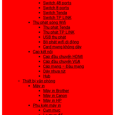
Switch 48 ports
Switch 8 ports
Switch Tenda
Switch TP LINK
Thu phát sóng Wifi
Thu phát Tenda
Thu phát TP LINK
USB thu phát
Bộ phát wifi di động
Card mạng không dây
Cap kết nối
Cap đầu chuyển HDMI
Cáp đầu chuyển VGA
Cáp mạng – Đầu mạng
Dây nhựa rút
Hub
Thiết bị văn phòng
Máy in
Máy in Brother
Máy in Canon
Máy in HP
Phụ kiện máy in
Cụm mực