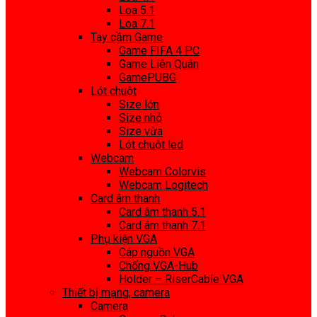
Loa 5.1
Loa 7.1
Tay cầm Game
Game FIFA 4 PC
Game Liên Quân
GamePUBG
Lót chuột
Size lớn
Size nhỏ
Size vừa
Lót chuột led
Webcam
Webcam Colorvis
Webcam Logitech
Card âm thanh
Card âm thanh 5.1
Card âm thanh 7.1
Phụ kiện VGA
Cáp nguồn VGA
Chống VGA-Hub
Holder – RiserCable VGA
Thiết bị mạng, camera
Camera