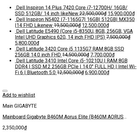
Dell Inspiron 14 Plus 7420 Core i7-12700H/ 16GB/
SSD 512GB/ 14 inch likeNew
22,500,000
₫
15,900,000
₫
Dell Inspiron N5402 I7-1165G7| 16GB| 512GB| MX350
|14 FHD Likenew
19,500,000
₫
12,500,000
₫
Dell Latitude E5490 (Core i5-8350U, 8GB, 256GB, VGA
Intel UHD Graphics 620, 14 inch FHD IPS)
7,500,000
₫
5,800,000
₫
Dell Latitude 3420 Core i5 1135G7 RAM 8GB SSD
256GB 14.0 inch FHD
14,500,000
₫
7,700,000
₫
Dell Latitude 3410 Intel Core i5-10210U | RAM 8GB
DDR4 | SSD M.2 256GB PCIe | 14.0″ FULL HD | Intel Wi-
Fi 6 | Bluetooth 5.0
12,500,000
₫
6,900,000
₫
Add to wishlist
Main GIGABYTE
Mainboard Gigabyte B460M Aorus Elite (B460M AORUS
ELITE)
2,350,000
₫