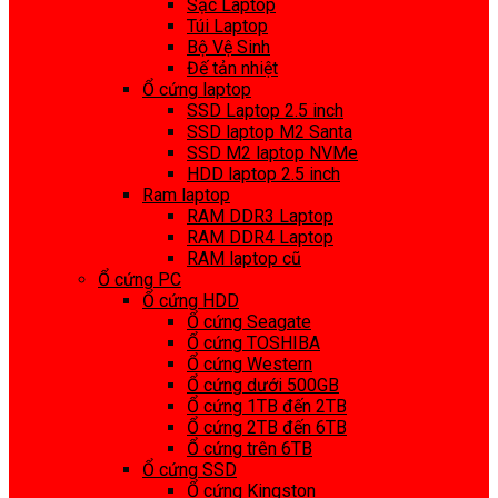
Sạc Laptop
Túi Laptop
Bộ Vệ Sinh
Đế tản nhiệt
Ổ cứng laptop
SSD Laptop 2.5 inch
SSD laptop M2 Santa
SSD M2 laptop NVMe
HDD laptop 2.5 inch
Ram laptop
RAM DDR3 Laptop
RAM DDR4 Laptop
RAM laptop cũ
Ổ cứng PC
Ổ cứng HDD
Ổ cứng Seagate
Ổ cứng TOSHIBA
Ổ cứng Western
Ổ cứng dưới 500GB
Ổ cứng 1TB đến 2TB
Ổ cứng 2TB đến 6TB
Ổ cứng trên 6TB
Ổ cứng SSD
Ổ cứng Kingston