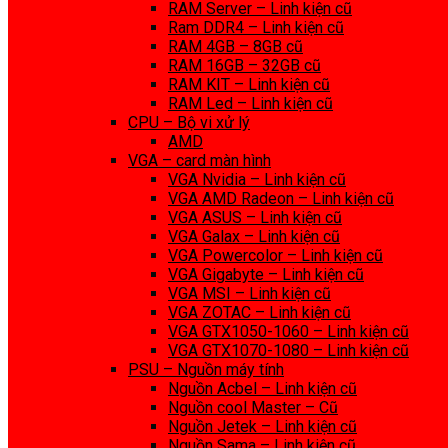
RAM Server – Linh kiện cũ
Ram DDR4 – Linh kiện cũ
RAM 4GB – 8GB cũ
RAM 16GB – 32GB cũ
RAM KIT – Linh kiện cũ
RAM Led – Linh kiện cũ
CPU – Bộ vi xử lý
AMD
VGA – card màn hình
VGA Nvidia – Linh kiện cũ
VGA AMD Radeon – Linh kiện cũ
VGA ASUS – Linh kiện cũ
VGA Galax – Linh kiện cũ
VGA Powercolor – Linh kiện cũ
VGA Gigabyte – Linh kiện cũ
VGA MSI – Linh kiện cũ
VGA ZOTAC – Linh kiện cũ
VGA GTX1050-1060 – Linh kiện cũ
VGA GTX1070-1080 – Linh kiện cũ
PSU – Nguồn máy tính
Nguồn Acbel – Linh kiện cũ
Nguồn cool Master – Cũ
Nguồn Jetek – Linh kiện cũ
Nguồn Sama – Linh kiện cũ