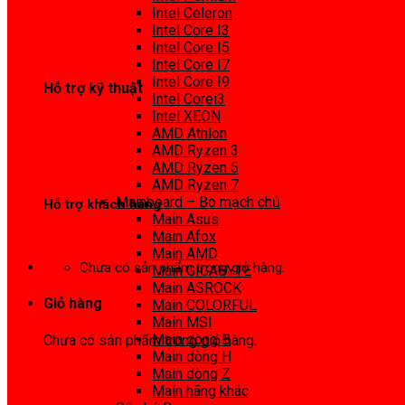
0972 413 307
Intel Celeron
Intel Core I3
Intel Core I5
Intel Core I7
Intel Core I9
Hỗ trợ kỹ thuật
Intel Corei3
Intel XEON
0974 816 737
AMD Athlon
AMD Ryzen 3
AMD Ryzen 5
AMD Ryzen 7
Mainboard – Bo mạch chủ
Hỗ trợ khách hàng
Main Asus
Main Afox
0983425737
Main AMD
Chưa có sản phẩm trong giỏ hàng.
Main GIGABYTE
Main ASROCK
Giỏ hàng
Main COLORFUL
Main MSI
Main dòng B
Chưa có sản phẩm trong giỏ hàng.
Main dòng H
Main dòng Z
Main hãng khác