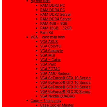
Bộ nhớ Ram
RAM DDR3 PC
RAM DDR4 PC
RAM DDR3 Server
RAM DDR4 Server
RAM 4GB – 8GB
RAM 16GB – 32GB
Ram Kit
VGA – card màn hình
VGA ASUS
VGA Colorful
VGA Gigabyte
VGA MSI
VGA – Galax
VGA Palit
VGA ZOTAC
VGA AMD Radeon
VGA GeForce® GTX 10 Series
VGA GeForce® GTX 16 Series
VGA GeForce® GTX 20 Series
VGA GeForce® RTX 30 Series
VGA Nvidia QUADRO
Case – Thùng máy
Case Cooler Master