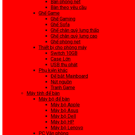
Bàn phòng net
Bàn theo yêu cầu
Ghế Game
Ghế Gaming
Ghế Sofa
Ghế chân quỳ lưng thấp
Ghế chân quỳ lưng cao
Ghế phòng net
Thiết bị cho phòng máy
Switch 10GB
Case Lớn
USB thu phát
Phụ kiện khác
Đế bắt Mainboard
Nút nguồn
Tranh Game
Máy tính để bàn
Máy bộ để bàn
Máy bộ Apple
Máy bộ Asus
Máy bộ Dell
Máy bộ HP
Máy bộ Lenovo
PC Văn phòng