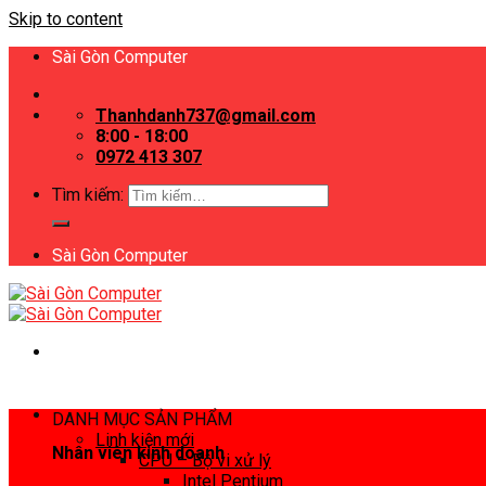
Skip to content
Sài Gòn Computer
Thanhdanh737@gmail.com
8:00 - 18:00
0972 413 307
Tìm kiếm:
Sài Gòn Computer
DANH MỤC SẢN PHẨM
Linh kiện mới
Nhân viên kinh doanh
CPU – Bộ vi xử lý
Intel Pentium