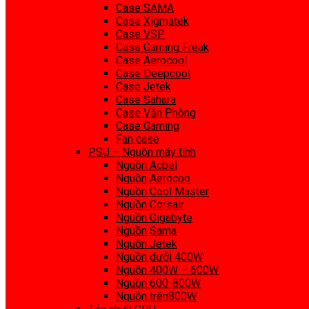
Case SAMA
Case Xigmatek
Case VSP
Case Gaming Freak
Case Aerocool
Case Deepcool
Case Jetek
Case Sahara
Case Văn Phòng
Case Gaming
Fan case
PSU – Nguồn máy tính
Nguồn Acbel
Nguồn Aerocoo
Nguồn Cool Master
Nguồn Corsair
Nguồn Gigabyte
Nguồn Sama
Nguồn Jetek
Nguồn dưới 400W
Nguồn 400W – 600W
Nguồn 600-800W
Nguồn trên800W