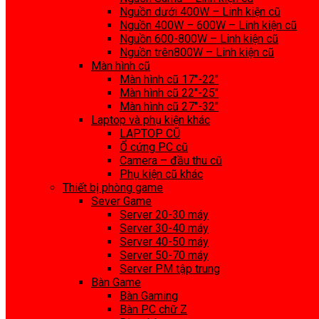
Nguồn dưới 400W – Linh kiện cũ
Nguồn 400W – 600W – Linh kiện cũ
Nguồn 600-800W – Linh kiện cũ
Nguồn trên800W – Linh kiện cũ
Màn hình cũ
Màn hình cũ 17″-22″
Màn hình cũ 22″-25″
Màn hình cũ 27″-32″
Laptop và phụ kiện khác
LAPTOP CŨ
Ổ cứng PC cũ
Camera – đầu thu cũ
Phụ kiện cũ khác
Thiết bị phòng game
Sever Game
Server 20-30 máy
Server 30-40 máy
Server 40-50 máy
Server 50-70 máy
Server PM tập trung
Bàn Game
Bàn Gaming
Bàn PC chữ Z