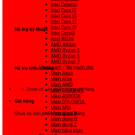
0972 413 307
Intel Celeron
Intel Core I3
Intel Core I5
Intel Core I7
Intel Core I9
Hỗ trợ kỹ thuật
Intel Corei3
Intel XEON
0974 816 737
AMD Athlon
AMD Ryzen 3
AMD Ryzen 5
AMD Ryzen 7
Mainboard – Bo mạch chủ
Hỗ trợ khách hàng
Main Asus
Main Afox
0983425737
Main AMD
Chưa có sản phẩm trong giỏ hàng.
Main GIGABYTE
Main ASROCK
Giỏ hàng
Main COLORFUL
Main MSI
Main dòng B
Chưa có sản phẩm trong giỏ hàng.
Main dòng H
Main dòng Z
Main hãng khác