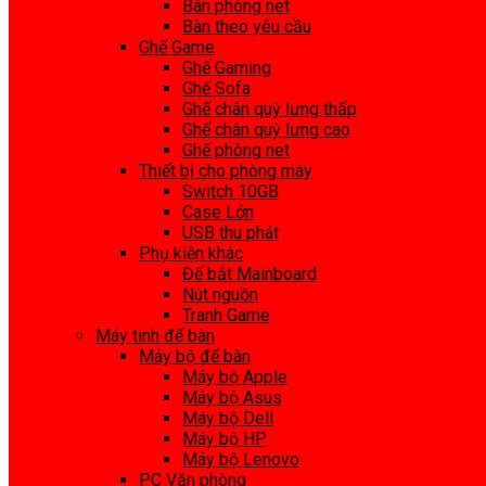
Bàn phòng net
Bàn theo yêu cầu
Ghế Game
Ghế Gaming
Ghế Sofa
Ghế chân quỳ lưng thấp
Ghế chân quỳ lưng cao
Ghế phòng net
Thiết bị cho phòng máy
Switch 10GB
Case Lớn
USB thu phát
Phụ kiện khác
Đế bắt Mainboard
Nút nguồn
Tranh Game
Máy tính để bàn
Máy bộ để bàn
Máy bộ Apple
Máy bộ Asus
Máy bộ Dell
Máy bộ HP
Máy bộ Lenovo
PC Văn phòng