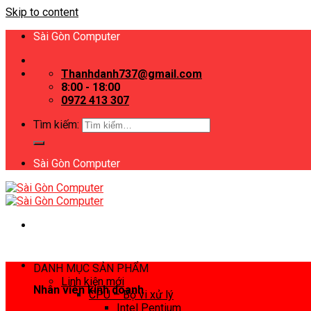
Skip to content
Sài Gòn Computer
Thanhdanh737@gmail.com
8:00 - 18:00
0972 413 307
Tìm kiếm:
Sài Gòn Computer
DANH MỤC SẢN PHẨM
Linh kiện mới
Nhân viên kinh doanh
CPU – Bộ vi xử lý
Intel Pentium