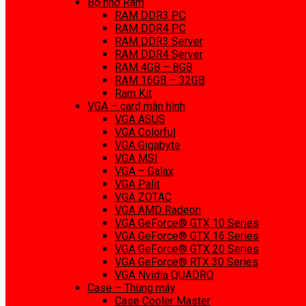
Bộ nhớ Ram
RAM DDR3 PC
RAM DDR4 PC
RAM DDR3 Server
RAM DDR4 Server
RAM 4GB – 8GB
RAM 16GB – 32GB
Ram Kit
VGA – card màn hình
VGA ASUS
VGA Colorful
VGA Gigabyte
VGA MSI
VGA – Galax
VGA Palit
VGA ZOTAC
VGA AMD Radeon
VGA GeForce® GTX 10 Series
VGA GeForce® GTX 16 Series
VGA GeForce® GTX 20 Series
VGA GeForce® RTX 30 Series
VGA Nvidia QUADRO
Case – Thùng máy
Case Cooler Master