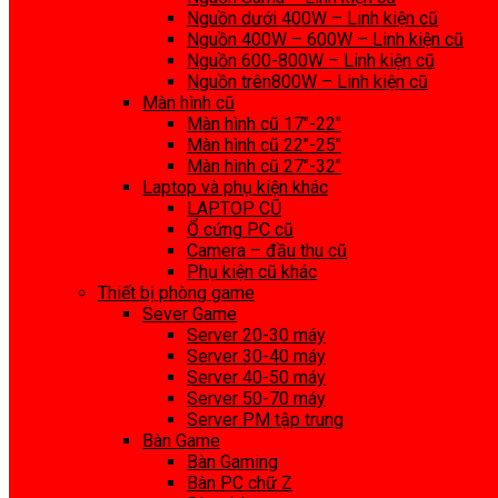
Nguồn dưới 400W – Linh kiện cũ
Nguồn 400W – 600W – Linh kiện cũ
Nguồn 600-800W – Linh kiện cũ
Nguồn trên800W – Linh kiện cũ
Màn hình cũ
Màn hình cũ 17″-22″
Màn hình cũ 22″-25″
Màn hình cũ 27″-32″
Laptop và phụ kiện khác
LAPTOP CŨ
Ổ cứng PC cũ
Camera – đầu thu cũ
Phụ kiện cũ khác
Thiết bị phòng game
Sever Game
Server 20-30 máy
Server 30-40 máy
Server 40-50 máy
Server 50-70 máy
Server PM tập trung
Bàn Game
Bàn Gaming
Bàn PC chữ Z