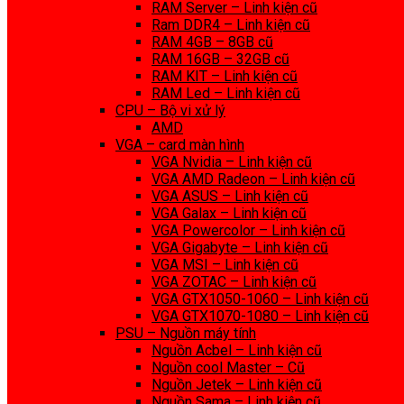
RAM Server – Linh kiện cũ
Ram DDR4 – Linh kiện cũ
RAM 4GB – 8GB cũ
RAM 16GB – 32GB cũ
RAM KIT – Linh kiện cũ
RAM Led – Linh kiện cũ
CPU – Bộ vi xử lý
AMD
VGA – card màn hình
VGA Nvidia – Linh kiện cũ
VGA AMD Radeon – Linh kiện cũ
VGA ASUS – Linh kiện cũ
VGA Galax – Linh kiện cũ
VGA Powercolor – Linh kiện cũ
VGA Gigabyte – Linh kiện cũ
VGA MSI – Linh kiện cũ
VGA ZOTAC – Linh kiện cũ
VGA GTX1050-1060 – Linh kiện cũ
VGA GTX1070-1080 – Linh kiện cũ
PSU – Nguồn máy tính
Nguồn Acbel – Linh kiện cũ
Nguồn cool Master – Cũ
Nguồn Jetek – Linh kiện cũ
Nguồn Sama – Linh kiện cũ