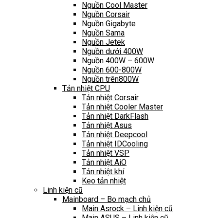
Nguồn Cool Master
Nguồn Corsair
Nguồn Gigabyte
Nguồn Sama
Nguồn Jetek
Nguồn dưới 400W
Nguồn 400W – 600W
Nguồn 600-800W
Nguồn trên800W
Tản nhiệt CPU
Tản nhiệt Corsair
Tản nhiệt Cooler Master
Tản nhiệt DarkFlash
Tản nhiệt Asus
Tản nhiệt Deepcool
Tản nhiệt IDCooling
Tản nhiệt VSP
Tản nhiệt AiO
Tản nhiệt khí
Keo tản nhiệt
Linh kiện cũ
Mainboard – Bo mạch chủ
Main Asrock – Linh kiện cũ
Main ASUS – Linh kiện cũ