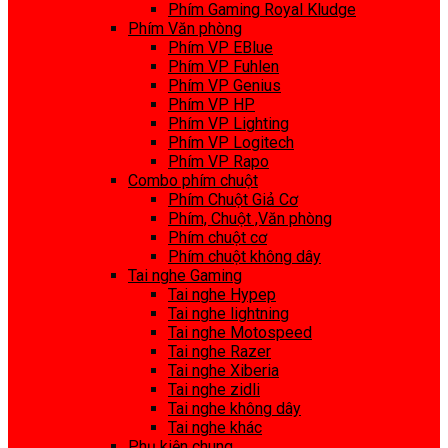
Phím Gaming Royal Kludge
Phím Văn phòng
Phím VP EBlue
Phím VP Fuhlen
Phím VP Genius
Phím VP HP
Phím VP Lighting
Phím VP Logitech
Phím VP Rapo
Combo phím chuột
Phím Chuột Giả Cơ
Phím, Chuột ,Văn phòng
Phím chuột cơ
Phím chuột không dây
Tai nghe Gaming
Tai nghe Hypep
Tai nghe lightning
Tai nghe Motospeed
Tai nghe Razer
Tai nghe Xiberia
Tai nghe zidli
Tai nghe không dây
Tai nghe khác
Phụ kiện chung