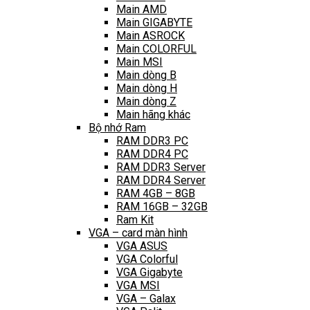
Main AMD
Main GIGABYTE
Main ASROCK
Main COLORFUL
Main MSI
Main dòng B
Main dòng H
Main dòng Z
Main hãng khác
Bộ nhớ Ram
RAM DDR3 PC
RAM DDR4 PC
RAM DDR3 Server
RAM DDR4 Server
RAM 4GB – 8GB
RAM 16GB – 32GB
Ram Kit
VGA – card màn hình
VGA ASUS
VGA Colorful
VGA Gigabyte
VGA MSI
VGA – Galax