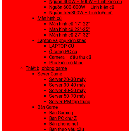
Nguồn 400W – 600W – Linh kiện cũ
Nguồn 600-800W – Linh kiện cũ
Nguồn trên800W – Linh kiện cũ
Màn hình cũ
Màn hình cũ 17″-22″
Màn hình cũ 22″-25″
Màn hình cũ 27″-32″
Laptop và phụ kiện khác
LAPTOP CŨ
Ổ cứng PC cũ
Camera – đầu thu cũ
Phụ kiện cũ khác
Thiết bị phòng game
Sever Game
Server 20-30 máy
Server 30-40 máy
Server 40-50 máy
Server 50-70 máy
Server PM tập trung
Bàn Game
Bàn Gaming
Bàn PC chữ Z
Bàn phòng net
Bàn theo yêu cầu