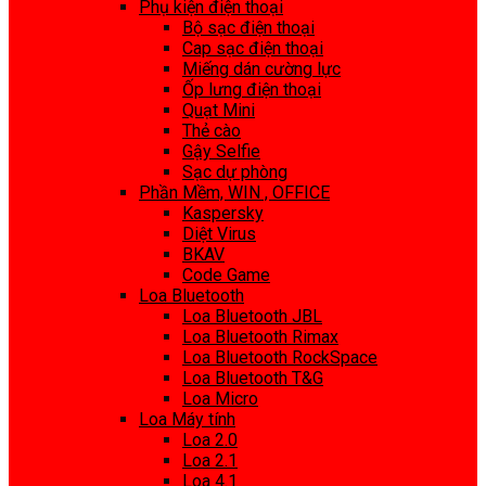
Phụ kiện điện thoại
Bộ sạc điện thoại
Cap sạc điện thoại
Miếng dán cường lực
Ốp lưng điện thoại
Quạt Mini
Thẻ cào
Gậy Selfie
Sạc dự phòng
Phần Mềm, WIN , OFFICE
Kaspersky
Diệt Virus
BKAV
Code Game
Loa Bluetooth
Loa Bluetooth JBL
Loa Bluetooth Rimax
Loa Bluetooth RockSpace
Loa Bluetooth T&G
Loa Micro
Loa Máy tính
Loa 2.0
Loa 2.1
Loa 4.1