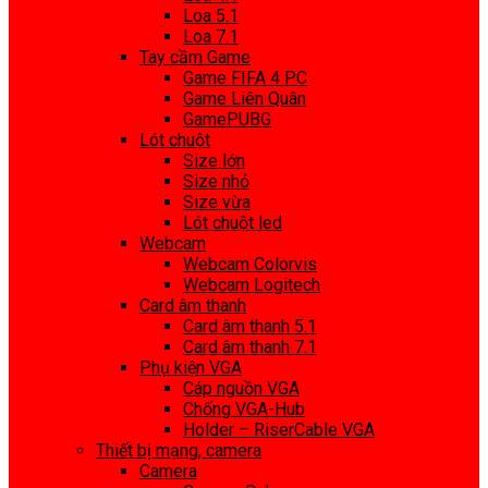
Loa 5.1
Loa 7.1
Tay cầm Game
Game FIFA 4 PC
Game Liên Quân
GamePUBG
Lót chuột
Size lớn
Size nhỏ
Size vừa
Lót chuột led
Webcam
Webcam Colorvis
Webcam Logitech
Card âm thanh
Card âm thanh 5.1
Card âm thanh 7.1
Phụ kiện VGA
Cáp nguồn VGA
Chống VGA-Hub
Holder – RiserCable VGA
Thiết bị mạng, camera
Camera