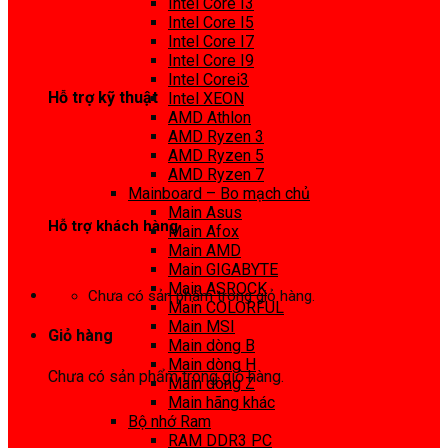
Intel Core I3
0972 413 307
Intel Core I5
Intel Core I7
Intel Core I9
Intel Corei3
Hỗ trợ kỹ thuật
Intel XEON
AMD Athlon
0974 816 737
AMD Ryzen 3
AMD Ryzen 5
AMD Ryzen 7
Mainboard – Bo mạch chủ
Main Asus
Hỗ trợ khách hàng
Main Afox
Main AMD
0983425737
Main GIGABYTE
Main ASROCK
Chưa có sản phẩm trong giỏ hàng.
Main COLORFUL
Main MSI
Giỏ hàng
Main dòng B
Main dòng H
Chưa có sản phẩm trong giỏ hàng.
Main dòng Z
Main hãng khác
Bộ nhớ Ram
RAM DDR3 PC