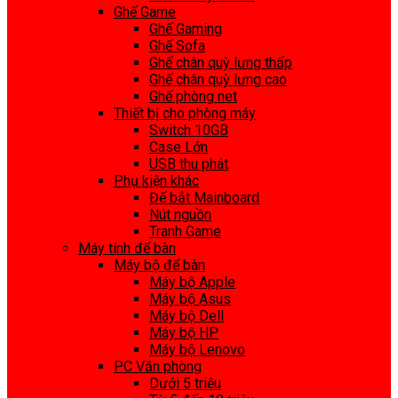
Ghế Game
Ghế Gaming
Ghế Sofa
Ghế chân quỳ lưng thấp
Ghế chân quỳ lưng cao
Ghế phòng net
Thiết bị cho phòng máy
Switch 10GB
Case Lớn
USB thu phát
Phụ kiện khác
Đế bắt Mainboard
Nút nguồn
Tranh Game
Máy tính để bàn
Máy bộ để bàn
Máy bộ Apple
Máy bộ Asus
Máy bộ Dell
Máy bộ HP
Máy bộ Lenovo
PC Văn phòng
Dưới 5 triệu