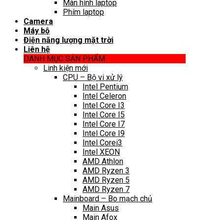
Màn hình laptop
Phím laptop
Camera
Máy bộ
Điện năng lượng mặt trời
Liên hệ
DANH MỤC SẢN PHẨM
Linh kiện mới
CPU – Bộ vi xử lý
Intel Pentium
Intel Celeron
Intel Core I3
Intel Core I5
Intel Core I7
Intel Core I9
Intel Corei3
Intel XEON
AMD Athlon
AMD Ryzen 3
AMD Ryzen 5
AMD Ryzen 7
Mainboard – Bo mạch chủ
Main Asus
Main Afox