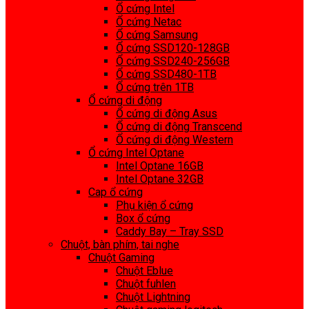
Ổ cứng Intel
Ổ cứng Netac
Ổ cứng Samsung
Ổ cứng SSD120-128GB
Ổ cứng SSD240-256GB
Ổ cứng SSD480-1TB
Ổ cứng trên 1TB
Ổ cứng di động
Ổ cứng di động Asus
Ổ cứng di động Transcend
Ổ cứng di động Western
Ổ cứng Intel Optane
Intel Optane 16GB
Intel Optane 32GB
Cap ổ cứng
Phụ kiện ổ cứng
Box ổ cứng
Caddy Bay – Tray SSD
Chuột, bàn phím, tai nghe
Chuột Gaming
Chuột Eblue
Chuột fuhlen
Chuột Lightning