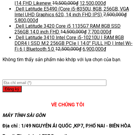
|14 FHD Likenew
19,500,000
₫
12,500,000
₫
Dell Latitude E5490 (Core i5-8350U, 8GB, 256GB, VGA
Intel UHD Graphics 620, 14 inch FHD IPS)
7,500,000
₫
5,800,000
₫
Dell Latitude 3420 Core i5 1135G7 RAM 8GB SSD
256GB 14.0 inch FHD
14,500,000
₫
7,700,000
₫
Dell Latitude 3410 Intel Core i5-10210U | RAM 8GB
DDR4 | SSD M.2 256GB PCIe | 14.0″ FULL HD | Intel Wi-
Fi 6 | Bluetooth 5.0
12,500,000
₫
6,900,000
₫
Không tìm thấy sản phẩm nào khớp với lựa chọn của bạn.
VỀ CHÚNG TÔI
MÁY TÍNH SÀI GÒN
Địa chỉ : 1/49 NGUYỄN ÁI QUỐC ,KP7, P.HỐ NAI - BIÊN HÒA