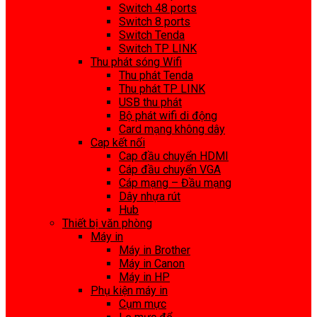
Switch 48 ports
Switch 8 ports
Switch Tenda
Switch TP LINK
Thu phát sóng Wifi
Thu phát Tenda
Thu phát TP LINK
USB thu phát
Bộ phát wifi di động
Card mạng không dây
Cap kết nối
Cap đầu chuyển HDMI
Cáp đầu chuyển VGA
Cáp mạng – Đầu mạng
Dây nhựa rút
Hub
Thiết bị văn phòng
Máy in
Máy in Brother
Máy in Canon
Máy in HP
Phụ kiện máy in
Cụm mực