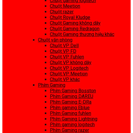
Chuột gaming logitech
Chuột Meetion
Chuột razer
Chuột Royal Kludge
Chuột Gaming không dây
Chuột Gaming Redragon
Chuột Gaming thương hiệu khác
Chuột văn phòng
Chuột VP Dell
Chuột VP FD
Chuột VP Fuhlen
Chuột VP không dây
Chuột VP Logitech
Chuột VP Meetion
Chuột VP khác
Phím Gaming
Phím Gaming Bosston
Phím Gaming DAREU
Phím Gaming E-DRa
Phím gaming Eblue
Phím Gaming fuhlen
Phím Gaming Lightning
Phím gaming logitech
Phím Gaming razer