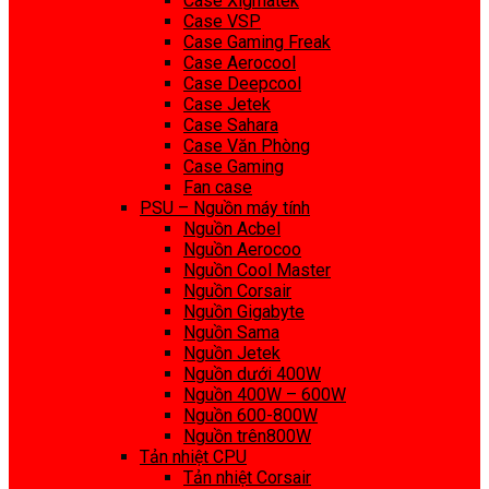
Case Xigmatek
Case VSP
Case Gaming Freak
Case Aerocool
Case Deepcool
Case Jetek
Case Sahara
Case Văn Phòng
Case Gaming
Fan case
PSU – Nguồn máy tính
Nguồn Acbel
Nguồn Aerocoo
Nguồn Cool Master
Nguồn Corsair
Nguồn Gigabyte
Nguồn Sama
Nguồn Jetek
Nguồn dưới 400W
Nguồn 400W – 600W
Nguồn 600-800W
Nguồn trên800W
Tản nhiệt CPU
Tản nhiệt Corsair