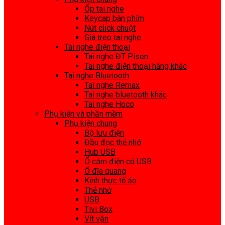
Ốp tai nghe
Keycap bàn phím
Nút click chuột
Giá treo tai nghe
Tai nghe điện thoại
Tai nghe ĐT Pisen
Tai nghe điện thoại hãng khác
Tai nghe Bluetooth
Tai nghe Remax
Tai nghe bluetooth khác
Tai nghe Hoco
Phụ kiện và phần mềm
Phụ kiện chung
Bộ lưu điện
Đầu đọc thẻ nhớ
Hub USB
Ổ cắm điện có USB
Ổ đĩa quang
Kính thực tế ảo
Thẻ nhớ
USB
Tivi Box
Vít vặn