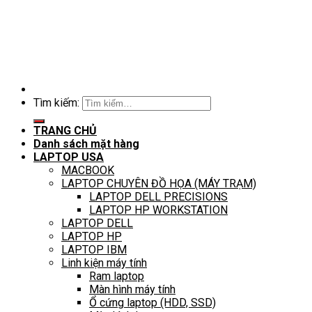
Tìm kiếm:
TRANG CHỦ
Danh sách mặt hàng
LAPTOP USA
MACBOOK
LAPTOP CHUYÊN ĐỒ HỌA (MÁY TRẠM)
LAPTOP DELL PRECISIONS
LAPTOP HP WORKSTATION
LAPTOP DELL
LAPTOP HP
LAPTOP IBM
Linh kiện máy tính
Ram laptop
Màn hình máy tính
Ổ cứng laptop (HDD, SSD)