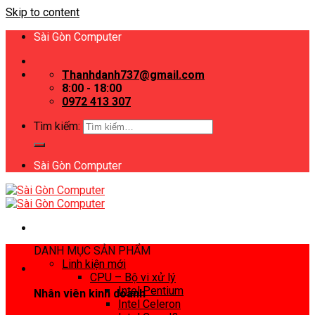
Skip to content
Sài Gòn Computer
Thanhdanh737@gmail.com
8:00 - 18:00
0972 413 307
Tìm kiếm:
Sài Gòn Computer
DANH MỤC SẢN PHẨM
Linh kiện mới
CPU – Bộ vi xử lý
Intel Pentium
Nhân viên kinh doanh
Intel Celeron