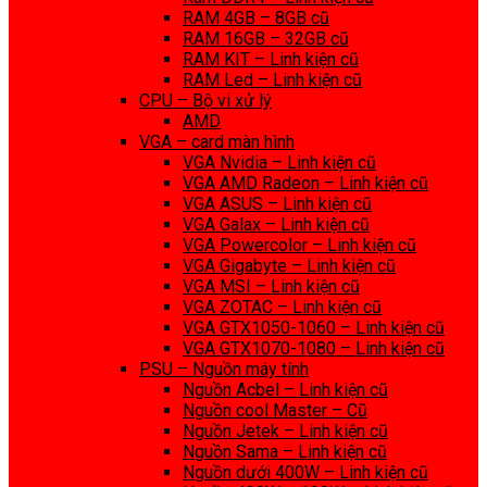
RAM 4GB – 8GB cũ
RAM 16GB – 32GB cũ
RAM KIT – Linh kiện cũ
RAM Led – Linh kiện cũ
CPU – Bộ vi xử lý
AMD
VGA – card màn hình
VGA Nvidia – Linh kiện cũ
VGA AMD Radeon – Linh kiện cũ
VGA ASUS – Linh kiện cũ
VGA Galax – Linh kiện cũ
VGA Powercolor – Linh kiện cũ
VGA Gigabyte – Linh kiện cũ
VGA MSI – Linh kiện cũ
VGA ZOTAC – Linh kiện cũ
VGA GTX1050-1060 – Linh kiện cũ
VGA GTX1070-1080 – Linh kiện cũ
PSU – Nguồn máy tính
Nguồn Acbel – Linh kiện cũ
Nguồn cool Master – Cũ
Nguồn Jetek – Linh kiện cũ
Nguồn Sama – Linh kiện cũ
Nguồn dưới 400W – Linh kiện cũ