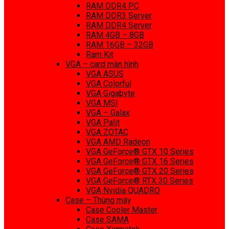
RAM DDR4 PC
RAM DDR3 Server
RAM DDR4 Server
RAM 4GB – 8GB
RAM 16GB – 32GB
Ram Kit
VGA – card màn hình
VGA ASUS
VGA Colorful
VGA Gigabyte
VGA MSI
VGA – Galax
VGA Palit
VGA ZOTAC
VGA AMD Radeon
VGA GeForce® GTX 10 Series
VGA GeForce® GTX 16 Series
VGA GeForce® GTX 20 Series
VGA GeForce® RTX 30 Series
VGA Nvidia QUADRO
Case – Thùng máy
Case Cooler Master
Case SAMA