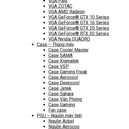
VGA Palit
VGA ZOTAC
VGA AMD Radeon
VGA GeForce® GTX 10 Series
VGA GeForce® GTX 16 Series
VGA GeForce® GTX 20 Series
VGA GeForce® RTX 30 Series
VGA Nvidia QUADRO
Case – Thùng máy
Case Cooler Master
Case SAMA
Case Xigmatek
Case VSP
Case Gaming Freak
Case Aerocool
Case Deepcool
Case Jetek
Case Sahara
Case Văn Phòng
Case Gaming
Fan case
PSU – Nguồn máy tính
Nguồn Acbel
Nguồn Aerocoo