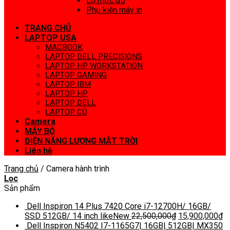
Lọ mực đổ
Phụ kiện máy in
TRANG CHỦ
LAPTOP USA
MACBOOK
LAPTOP DELL PRECISIONS
LAPTOP HP WORKSTATION
LAPTOP GAMING
LAPTOP IBM
LAPTOP HP
LAPTOP DELL
LAPTOP CŨ
Camera
MÁY BỘ
ĐIỆN NĂNG LƯỢNG MẶT TRỜI
Liên hệ
Trang chủ
/
Camera hành trình
Lọc
Sản phẩm
Dell Inspiron 14 Plus 7420 Core i7-12700H/ 16GB/
SSD 512GB/ 14 inch likeNew
22,500,000
₫
15,900,000
₫
Dell Inspiron N5402 I7-1165G7| 16GB| 512GB| MX350