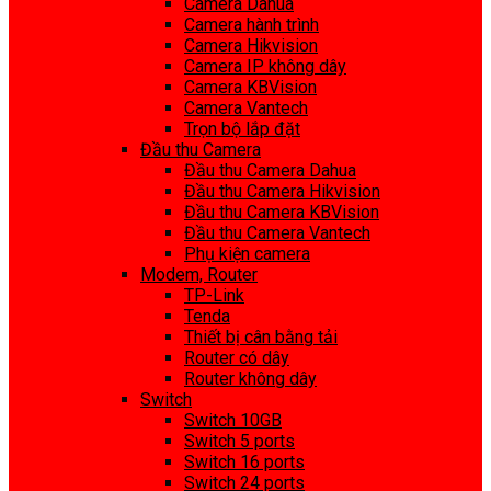
Camera Dahua
Camera hành trình
Camera Hikvision
Camera IP không dây
Camera KBVision
Camera Vantech
Trọn bộ lắp đặt
Đầu thu Camera
Đầu thu Camera Dahua
Đầu thu Camera Hikvision
Đầu thu Camera KBVision
Đầu thu Camera Vantech
Phụ kiện camera
Modem, Router
TP-Link
Tenda
Thiết bị cân bằng tải
Router có dây
Router không dây
Switch
Switch 10GB
Switch 5 ports
Switch 16 ports
Switch 24 ports