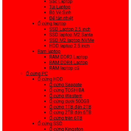
Sạc Laptop
Túi Laptop
Bộ Vệ Sinh
Đế tản nhiệt
Ổ cứng laptop
SSD Laptop 2.5 inch
SSD laptop M2 Santa
SSD M2 laptop NVMe
HDD laptop 2.5 inch
Ram laptop
RAM DDR3 Laptop
RAM DDR4 Laptop
RAM laptop cũ
Ổ cứng PC
Ổ cứng HDD
Ổ cứng Seagate
Ổ cứng TOSHIBA
Ổ cứng Western
Ổ cứng dưới 500GB
Ổ cứng 1TB đến 2TB
Ổ cứng 2TB đến 6TB
Ổ cứng trên 6TB
Ổ cứng SSD
Ổ cứng Kingston