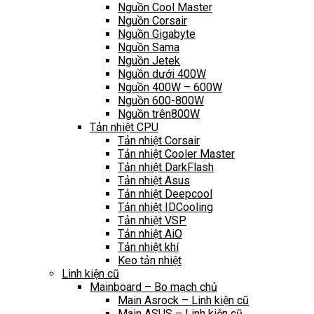
Nguồn Cool Master
Nguồn Corsair
Nguồn Gigabyte
Nguồn Sama
Nguồn Jetek
Nguồn dưới 400W
Nguồn 400W – 600W
Nguồn 600-800W
Nguồn trên800W
Tản nhiệt CPU
Tản nhiệt Corsair
Tản nhiệt Cooler Master
Tản nhiệt DarkFlash
Tản nhiệt Asus
Tản nhiệt Deepcool
Tản nhiệt IDCooling
Tản nhiệt VSP
Tản nhiệt AiO
Tản nhiệt khí
Keo tản nhiệt
Linh kiện cũ
Mainboard – Bo mạch chủ
Main Asrock – Linh kiện cũ
Main ASUS – Linh kiện cũ