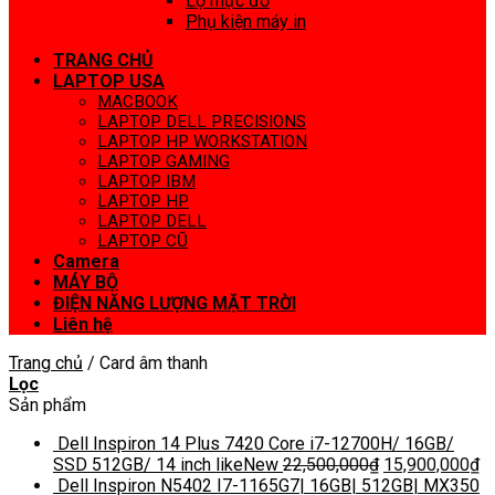
Lọ mực đổ
Phụ kiện máy in
TRANG CHỦ
LAPTOP USA
MACBOOK
LAPTOP DELL PRECISIONS
LAPTOP HP WORKSTATION
LAPTOP GAMING
LAPTOP IBM
LAPTOP HP
LAPTOP DELL
LAPTOP CŨ
Camera
MÁY BỘ
ĐIỆN NĂNG LƯỢNG MẶT TRỜI
Liên hệ
Trang chủ
/
Card âm thanh
Lọc
Sản phẩm
Dell Inspiron 14 Plus 7420 Core i7-12700H/ 16GB/
SSD 512GB/ 14 inch likeNew
22,500,000
₫
15,900,000
₫
Dell Inspiron N5402 I7-1165G7| 16GB| 512GB| MX350