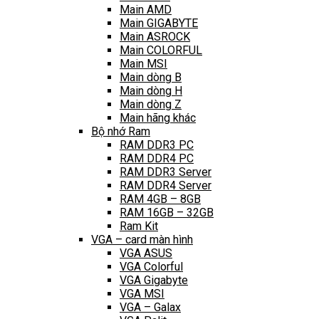
Main AMD
Main GIGABYTE
Main ASROCK
Main COLORFUL
Main MSI
Main dòng B
Main dòng H
Main dòng Z
Main hãng khác
Bộ nhớ Ram
RAM DDR3 PC
RAM DDR4 PC
RAM DDR3 Server
RAM DDR4 Server
RAM 4GB – 8GB
RAM 16GB – 32GB
Ram Kit
VGA – card màn hình
VGA ASUS
VGA Colorful
VGA Gigabyte
VGA MSI
VGA – Galax