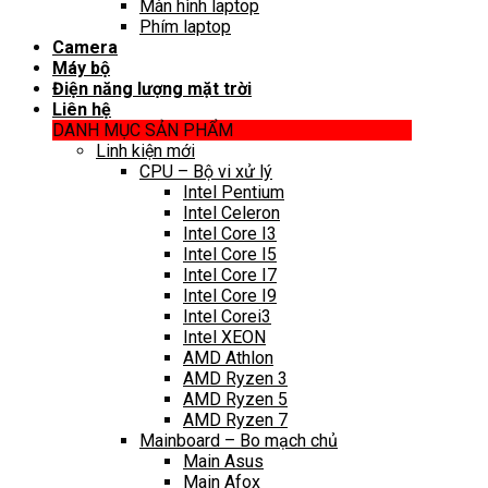
Màn hình laptop
Phím laptop
Camera
Máy bộ
Điện năng lượng mặt trời
Liên hệ
DANH MỤC SẢN PHẨM
Linh kiện mới
CPU – Bộ vi xử lý
Intel Pentium
Intel Celeron
Intel Core I3
Intel Core I5
Intel Core I7
Intel Core I9
Intel Corei3
Intel XEON
AMD Athlon
AMD Ryzen 3
AMD Ryzen 5
AMD Ryzen 7
Mainboard – Bo mạch chủ
Main Asus
Main Afox