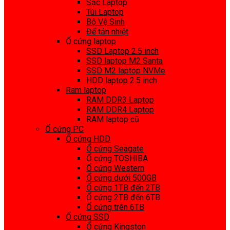
Sạc Laptop
Túi Laptop
Bộ Vệ Sinh
Đế tản nhiệt
Ổ cứng laptop
SSD Laptop 2.5 inch
SSD laptop M2 Santa
SSD M2 laptop NVMe
HDD laptop 2.5 inch
Ram laptop
RAM DDR3 Laptop
RAM DDR4 Laptop
RAM laptop cũ
Ổ cứng PC
Ổ cứng HDD
Ổ cứng Seagate
Ổ cứng TOSHIBA
Ổ cứng Western
Ổ cứng dưới 500GB
Ổ cứng 1TB đến 2TB
Ổ cứng 2TB đến 6TB
Ổ cứng trên 6TB
Ổ cứng SSD
Ổ cứng Kingston