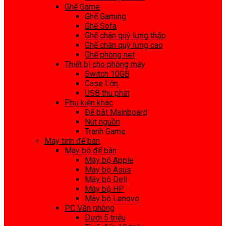
Ghế Game
Ghế Gaming
Ghế Sofa
Ghế chân quỳ lưng thấp
Ghế chân quỳ lưng cao
Ghế phòng net
Thiết bị cho phòng máy
Switch 10GB
Case Lớn
USB thu phát
Phụ kiện khác
Đế bắt Mainboard
Nút nguồn
Tranh Game
Máy tính để bàn
Máy bộ để bàn
Máy bộ Apple
Máy bộ Asus
Máy bộ Dell
Máy bộ HP
Máy bộ Lenovo
PC Văn phòng
Dưới 5 triệu