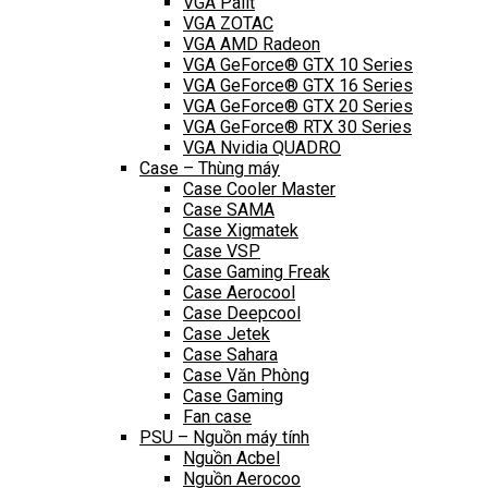
VGA Palit
VGA ZOTAC
VGA AMD Radeon
VGA GeForce® GTX 10 Series
VGA GeForce® GTX 16 Series
VGA GeForce® GTX 20 Series
VGA GeForce® RTX 30 Series
VGA Nvidia QUADRO
Case – Thùng máy
Case Cooler Master
Case SAMA
Case Xigmatek
Case VSP
Case Gaming Freak
Case Aerocool
Case Deepcool
Case Jetek
Case Sahara
Case Văn Phòng
Case Gaming
Fan case
PSU – Nguồn máy tính
Nguồn Acbel
Nguồn Aerocoo