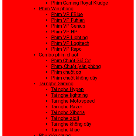
Phím Gaming Royal Kludge
Phím Văn phòng
Phím VP EBlue
Phím VP Fuhlen
Phím VP Genius
Phím VP HP
Phím VP Lighting
Phím VP Logitech
Phím VP Rapo
Combo phím chuột
Phím Chuột Giả Cơ
Phím, Chuột ,Văn phòng
Phím chuột cơ
Phím chuột không dây
Tai nghe Gaming
Tai nghe Hypep
Tai nghe lightning
Tai nghe Motospeed
Tai nghe Razer
Tai nghe Xiberia
Tai nghe zidli
Tai nghe không dây
Tai nghe khác
Phụ kiện chung