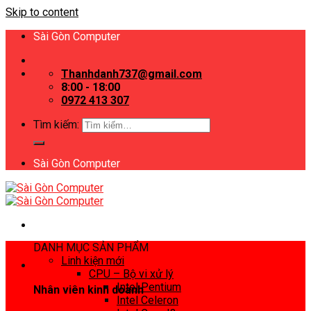
Skip to content
Sài Gòn Computer
Thanhdanh737@gmail.com
8:00 - 18:00
0972 413 307
Tìm kiếm:
Sài Gòn Computer
DANH MỤC SẢN PHẨM
Linh kiện mới
CPU – Bộ vi xử lý
Intel Pentium
Nhân viên kinh doanh
Intel Celeron