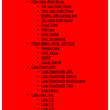
Phụ kiện điện thoại
Bộ sạc điện thoại
Cap sạc điện thoại
Miếng dán cường lực
Ốp lưng điện thoại
Quạt Mini
Thẻ cào
Gậy Selfie
Sạc dự phòng
Phần Mềm, WIN , OFFICE
Kaspersky
Diệt Virus
BKAV
Code Game
Loa Bluetooth
Loa Bluetooth JBL
Loa Bluetooth Rimax
Loa Bluetooth RockSpace
Loa Bluetooth T&G
Loa Micro
Loa Máy tính
Loa 2.0
Loa 2.1
Loa 4.1