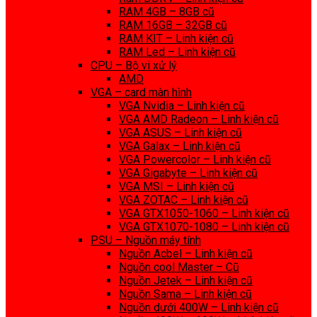
RAM 4GB – 8GB cũ
RAM 16GB – 32GB cũ
RAM KIT – Linh kiện cũ
RAM Led – Linh kiện cũ
CPU – Bộ vi xử lý
AMD
VGA – card màn hình
VGA Nvidia – Linh kiện cũ
VGA AMD Radeon – Linh kiện cũ
VGA ASUS – Linh kiện cũ
VGA Galax – Linh kiện cũ
VGA Powercolor – Linh kiện cũ
VGA Gigabyte – Linh kiện cũ
VGA MSI – Linh kiện cũ
VGA ZOTAC – Linh kiện cũ
VGA GTX1050-1060 – Linh kiện cũ
VGA GTX1070-1080 – Linh kiện cũ
PSU – Nguồn máy tính
Nguồn Acbel – Linh kiện cũ
Nguồn cool Master – Cũ
Nguồn Jetek – Linh kiện cũ
Nguồn Sama – Linh kiện cũ
Nguồn dưới 400W – Linh kiện cũ