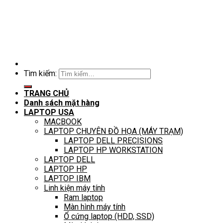
Tìm kiếm:
TRANG CHỦ
Danh sách mặt hàng
LAPTOP USA
MACBOOK
LAPTOP CHUYÊN ĐỒ HỌA (MÁY TRẠM)
LAPTOP DELL PRECISIONS
LAPTOP HP WORKSTATION
LAPTOP DELL
LAPTOP HP
LAPTOP IBM
Linh kiện máy tính
Ram laptop
Màn hình máy tính
Ổ cứng laptop (HDD, SSD)