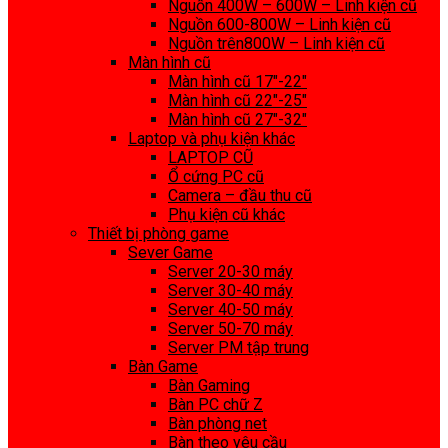
Nguồn 400W – 600W – Linh kiện cũ
Nguồn 600-800W – Linh kiện cũ
Nguồn trên800W – Linh kiện cũ
Màn hình cũ
Màn hình cũ 17″-22″
Màn hình cũ 22″-25″
Màn hình cũ 27″-32″
Laptop và phụ kiện khác
LAPTOP CŨ
Ổ cứng PC cũ
Camera – đầu thu cũ
Phụ kiện cũ khác
Thiết bị phòng game
Sever Game
Server 20-30 máy
Server 30-40 máy
Server 40-50 máy
Server 50-70 máy
Server PM tập trung
Bàn Game
Bàn Gaming
Bàn PC chữ Z
Bàn phòng net
Bàn theo yêu cầu