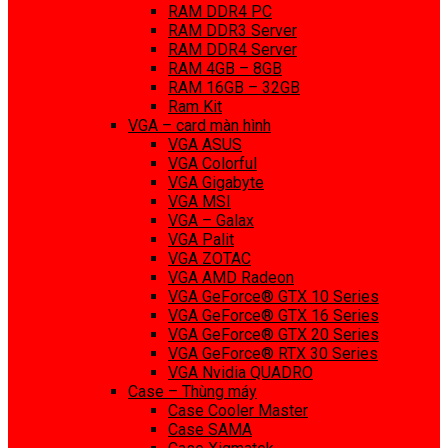
RAM DDR4 PC
RAM DDR3 Server
RAM DDR4 Server
RAM 4GB – 8GB
RAM 16GB – 32GB
Ram Kit
VGA – card màn hình
VGA ASUS
VGA Colorful
VGA Gigabyte
VGA MSI
VGA – Galax
VGA Palit
VGA ZOTAC
VGA AMD Radeon
VGA GeForce® GTX 10 Series
VGA GeForce® GTX 16 Series
VGA GeForce® GTX 20 Series
VGA GeForce® RTX 30 Series
VGA Nvidia QUADRO
Case – Thùng máy
Case Cooler Master
Case SAMA