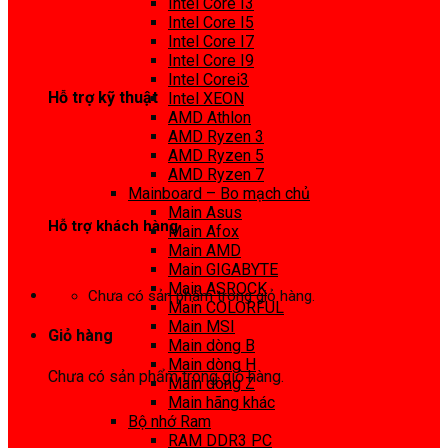
Intel Core I3
0972 413 307
Intel Core I5
Intel Core I7
Intel Core I9
Intel Corei3
Hỗ trợ kỹ thuật
Intel XEON
AMD Athlon
0974 816 737
AMD Ryzen 3
AMD Ryzen 5
AMD Ryzen 7
Mainboard – Bo mạch chủ
Main Asus
Hỗ trợ khách hàng
Main Afox
Main AMD
0983425737
Main GIGABYTE
Main ASROCK
Chưa có sản phẩm trong giỏ hàng.
Main COLORFUL
Main MSI
Giỏ hàng
Main dòng B
Main dòng H
Chưa có sản phẩm trong giỏ hàng.
Main dòng Z
Main hãng khác
Bộ nhớ Ram
RAM DDR3 PC