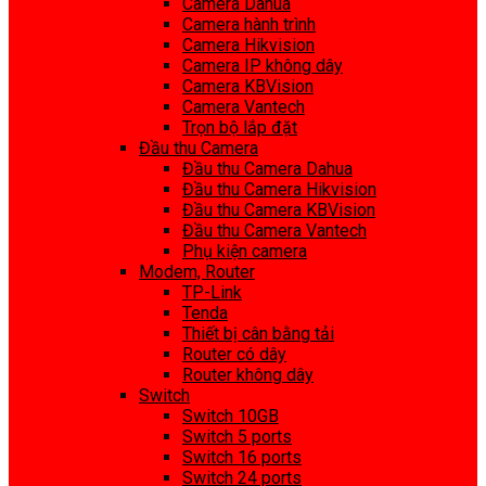
Camera Dahua
Camera hành trình
Camera Hikvision
Camera IP không dây
Camera KBVision
Camera Vantech
Trọn bộ lắp đặt
Đầu thu Camera
Đầu thu Camera Dahua
Đầu thu Camera Hikvision
Đầu thu Camera KBVision
Đầu thu Camera Vantech
Phụ kiện camera
Modem, Router
TP-Link
Tenda
Thiết bị cân bằng tải
Router có dây
Router không dây
Switch
Switch 10GB
Switch 5 ports
Switch 16 ports
Switch 24 ports