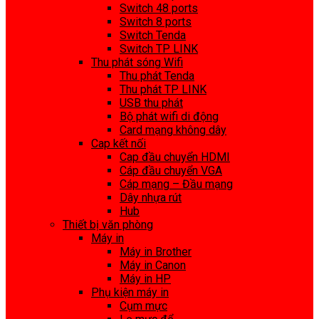
Switch 48 ports
Switch 8 ports
Switch Tenda
Switch TP LINK
Thu phát sóng Wifi
Thu phát Tenda
Thu phát TP LINK
USB thu phát
Bộ phát wifi di động
Card mạng không dây
Cap kết nối
Cap đầu chuyển HDMI
Cáp đầu chuyển VGA
Cáp mạng – Đầu mạng
Dây nhựa rút
Hub
Thiết bị văn phòng
Máy in
Máy in Brother
Máy in Canon
Máy in HP
Phụ kiện máy in
Cụm mực