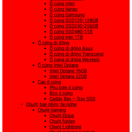
Ổ cứng Intel
Ổ cứng Netac
Ổ cứng Samsung
Ổ cứng SSD120-128GB
Ổ cứng SSD240-256GB
Ổ cứng SSD480-1TB
Ổ cứng trên 1TB
Ổ cứng di động
Ổ cứng di động Asus
Ổ cứng di động Transcend
Ổ cứng di động Western
Ổ cứng Intel Optane
Intel Optane 16GB
Intel Optane 32GB
Cap ổ cứng
Phụ kiện ổ cứng
Box ổ cứng
Caddy Bay – Tray SSD
Chuột, bàn phím, tai nghe
Chuột Gaming
Chuột Eblue
Chuột fuhlen
Chuột Lightning