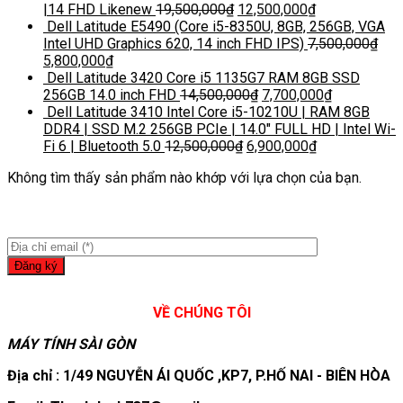
|14 FHD Likenew
19,500,000
₫
12,500,000
₫
Dell Latitude E5490 (Core i5-8350U, 8GB, 256GB, VGA
Intel UHD Graphics 620, 14 inch FHD IPS)
7,500,000
₫
5,800,000
₫
Dell Latitude 3420 Core i5 1135G7 RAM 8GB SSD
256GB 14.0 inch FHD
14,500,000
₫
7,700,000
₫
Dell Latitude 3410 Intel Core i5-10210U | RAM 8GB
DDR4 | SSD M.2 256GB PCIe | 14.0″ FULL HD | Intel Wi-
Fi 6 | Bluetooth 5.0
12,500,000
₫
6,900,000
₫
Không tìm thấy sản phẩm nào khớp với lựa chọn của bạn.
VỀ CHÚNG TÔI
MÁY TÍNH SÀI GÒN
Địa chỉ : 1/49 NGUYỄN ÁI QUỐC ,KP7, P.HỐ NAI - BIÊN HÒA