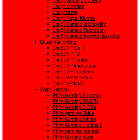
Chuột gaming logitech
Chuột Meetion
Chuột razer
Chuột Royal Kludge
Chuột Gaming không dây
Chuột Gaming Redragon
Chuột Gaming thương hiệu khác
Chuột văn phòng
Chuột VP Dell
Chuột VP FD
Chuột VP Fuhlen
Chuột VP không dây
Chuột VP Logitech
Chuột VP Meetion
Chuột VP khác
Phím Gaming
Phím Gaming Bosston
Phím Gaming DAREU
Phím Gaming E-DRa
Phím gaming Eblue
Phím Gaming fuhlen
Phím Gaming Lightning
Phím gaming logitech
Phím Gaming razer