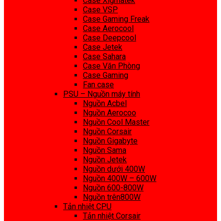
Case Xigmatek
Case VSP
Case Gaming Freak
Case Aerocool
Case Deepcool
Case Jetek
Case Sahara
Case Văn Phòng
Case Gaming
Fan case
PSU – Nguồn máy tính
Nguồn Acbel
Nguồn Aerocoo
Nguồn Cool Master
Nguồn Corsair
Nguồn Gigabyte
Nguồn Sama
Nguồn Jetek
Nguồn dưới 400W
Nguồn 400W – 600W
Nguồn 600-800W
Nguồn trên800W
Tản nhiệt CPU
Tản nhiệt Corsair