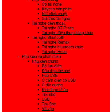
Ốp tai nghe
Keycap bàn phím
Nút click chuột
Giá treo tai nghe
Tai nghe điện thoại
Tai nghe ĐT Pisen
Tai nghe điện thoại hãng khác
Tai nghe Bluetooth
Tai nghe Remax
Tai nghe bluetooth khác
Tai nghe Hoco
Phụ kiện và phần mềm
Phụ kiện chung
Bộ lưu điện
Đầu đọc thẻ nhớ
Hub USB
Ổ cắm điện có USB
Ổ đĩa quang
Kính thực tế ảo
Thẻ nhớ
USB
Tivi Box
Vít vặn