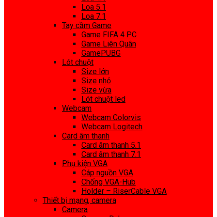
Loa 5.1
Loa 7.1
Tay cầm Game
Game FIFA 4 PC
Game Liên Quân
GamePUBG
Lót chuột
Size lớn
Size nhỏ
Size vừa
Lót chuột led
Webcam
Webcam Colorvis
Webcam Logitech
Card âm thanh
Card âm thanh 5.1
Card âm thanh 7.1
Phụ kiện VGA
Cáp nguồn VGA
Chống VGA-Hub
Holder – RiserCable VGA
Thiết bị mạng, camera
Camera