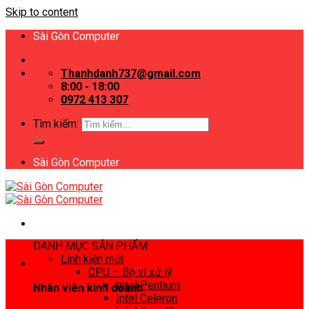
Skip to content
Sài Gòn Computer
Thanhdanh737@gmail.com
8:00 - 18:00
0972 413 307
Tìm kiếm:
Sài Gòn Computer
DANH MỤC SẢN PHẨM
Linh kiện mới
CPU – Bộ vi xử lý
Intel Pentium
Nhân viên kinh doanh
Intel Celeron