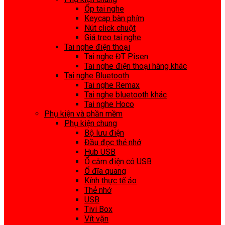
Ốp tai nghe
Keycap bàn phím
Nút click chuột
Giá treo tai nghe
Tai nghe điện thoại
Tai nghe ĐT Pisen
Tai nghe điện thoại hãng khác
Tai nghe Bluetooth
Tai nghe Remax
Tai nghe bluetooth khác
Tai nghe Hoco
Phụ kiện và phần mềm
Phụ kiện chung
Bộ lưu điện
Đầu đọc thẻ nhớ
Hub USB
Ổ cắm điện có USB
Ổ đĩa quang
Kính thực tế ảo
Thẻ nhớ
USB
Tivi Box
Vít vặn