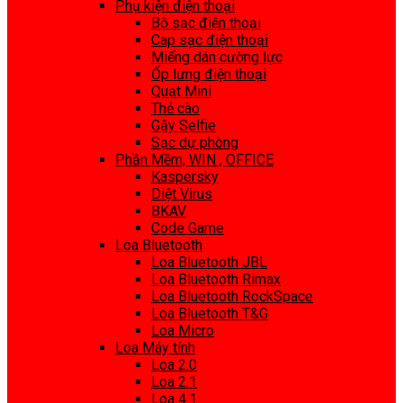
Phụ kiện điện thoại
Bộ sạc điện thoại
Cap sạc điện thoại
Miếng dán cường lực
Ốp lưng điện thoại
Quạt Mini
Thẻ cào
Gậy Selfie
Sạc dự phòng
Phần Mềm, WIN , OFFICE
Kaspersky
Diệt Virus
BKAV
Code Game
Loa Bluetooth
Loa Bluetooth JBL
Loa Bluetooth Rimax
Loa Bluetooth RockSpace
Loa Bluetooth T&G
Loa Micro
Loa Máy tính
Loa 2.0
Loa 2.1
Loa 4.1