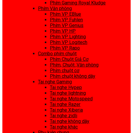
Phím Gaming Royal Kludge
Phím Văn phòng
Phím VP EBlue
Phím VP Fuhlen
Phím VP Genius
Phím VP HP
Phím VP Lighting
Phím VP Logitech
Phím VP Rapo
Combo phím chuột
Phím Chuột Giả Cơ
Phím, Chuột ,Văn phòng
Phím chuột cơ
Phím chuột không dây
Tai nghe Gaming
Tai nghe Hypep
Tai nghe lightning
Tai nghe Motospeed
Tai nghe Razer
Tai nghe Xiberia
Tai nghe zidli
Tai nghe không dây
Tai nghe khác
Phụ kiện chung