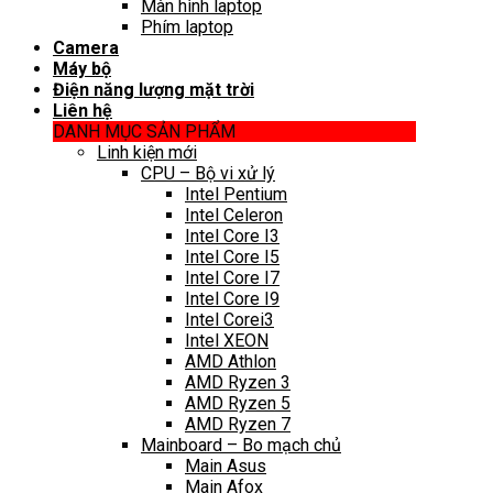
Màn hình laptop
Phím laptop
Camera
Máy bộ
Điện năng lượng mặt trời
Liên hệ
DANH MỤC SẢN PHẨM
Linh kiện mới
CPU – Bộ vi xử lý
Intel Pentium
Intel Celeron
Intel Core I3
Intel Core I5
Intel Core I7
Intel Core I9
Intel Corei3
Intel XEON
AMD Athlon
AMD Ryzen 3
AMD Ryzen 5
AMD Ryzen 7
Mainboard – Bo mạch chủ
Main Asus
Main Afox