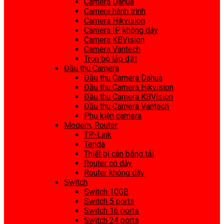
Camera Dahua
Camera hành trình
Camera Hikvision
Camera IP không dây
Camera KBVision
Camera Vantech
Trọn bộ lắp đặt
Đầu thu Camera
Đầu thu Camera Dahua
Đầu thu Camera Hikvision
Đầu thu Camera KBVision
Đầu thu Camera Vantech
Phụ kiện camera
Modem, Router
TP-Link
Tenda
Thiết bị cân bằng tải
Router có dây
Router không dây
Switch
Switch 10GB
Switch 5 ports
Switch 16 ports
Switch 24 ports