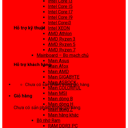
Intel Core I3
0972 413 307
Intel Core I5
Intel Core I7
Intel Core I9
Intel Corei3
Hỗ trợ kỹ thuật
Intel XEON
AMD Athlon
0974 816 737
AMD Ryzen 3
AMD Ryzen 5
AMD Ryzen 7
Mainboard – Bo mạch chủ
Main Asus
Hỗ trợ khách hàng
Main Afox
Main AMD
0983425737
Main GIGABYTE
Main ASROCK
Chưa có sản phẩm trong giỏ hàng.
Main COLORFUL
Main MSI
Giỏ hàng
Main dòng B
Main dòng H
Chưa có sản phẩm trong giỏ hàng.
Main dòng Z
Main hãng khác
Bộ nhớ Ram
RAM DDR3 PC