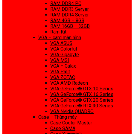
RAM DDR4 PC
RAM DDR3 Server
RAM DDR4 Server
RAM 4GB – 8GB
RAM 16GB – 32GB
Ram Kit
VGA – card màn hình
VGA ASUS
VGA Colorful
VGA Gigabyte
VGA MSI
VGA – Galax
VGA Palit
VGA ZOTAC
VGA AMD Radeon
VGA GeForce® GTX 10 Series
VGA GeForce® GTX 16 Series
VGA GeForce® GTX 20 Series
VGA GeForce® RTX 30 Series
VGA Nvidia QUADRO
Case – Thùng máy
Case Cooler Master
Case SAMA