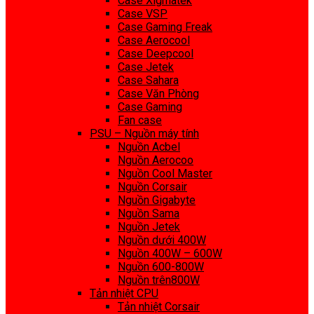
Case Xigmatek
Case VSP
Case Gaming Freak
Case Aerocool
Case Deepcool
Case Jetek
Case Sahara
Case Văn Phòng
Case Gaming
Fan case
PSU – Nguồn máy tính
Nguồn Acbel
Nguồn Aerocoo
Nguồn Cool Master
Nguồn Corsair
Nguồn Gigabyte
Nguồn Sama
Nguồn Jetek
Nguồn dưới 400W
Nguồn 400W – 600W
Nguồn 600-800W
Nguồn trên800W
Tản nhiệt CPU
Tản nhiệt Corsair