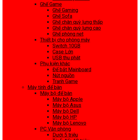
Ghế Game
Ghế Gaming
Ghế Sofa
Ghế chân quỳ lưng thấp
Ghế chân quỳ lưng cao
Ghế phòng net
Thiết bị cho phòng máy
Switch 10GB
Case Lớn
USB thu phát
Phụ kiện khác
Đế bắt Mainboard
Nút nguồn
Tranh Game
Máy tính để bàn
Máy bộ để bàn
Máy bộ Apple
Máy bộ Asus
Máy bộ Dell
Máy bộ HP
Máy bộ Lenovo
PC Văn phòng
Dưới 5 triệu