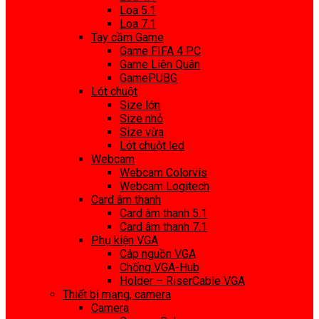
Loa 5.1
Loa 7.1
Tay cầm Game
Game FIFA 4 PC
Game Liên Quân
GamePUBG
Lót chuột
Size lớn
Size nhỏ
Size vừa
Lót chuột led
Webcam
Webcam Colorvis
Webcam Logitech
Card âm thanh
Card âm thanh 5.1
Card âm thanh 7.1
Phụ kiện VGA
Cáp nguồn VGA
Chống VGA-Hub
Holder – RiserCable VGA
Thiết bị mạng, camera
Camera