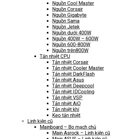
Nguồn Cool Master
Nguồn Corsair
Nguồn Gigabyte
Nguồn Sama
Nguồn Jetek
Nguồn dưới 400W
Nguồn 400W – 600W
Nguồn 600-800W
Nguồn trên800W
Tản nhiệt CPU
Tản nhiệt Corsair
Tản nhiệt Cooler Master
Tản nhiệt DarkFlash
Tản nhiệt Asus
Tản nhiệt Deepcool
Tản nhiệt IDCooling
Tản nhiệt VSP
Tản nhiệt AiO
Tản nhiệt khí
Keo tản nhiệt
Linh kiện cũ
Mainboard – Bo mạch chủ
Main Asrock – Linh kiện cũ
Main ASUS – Linh kiện cũ