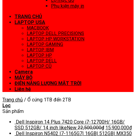
Lọ mực đổ
Phụ kiện máy in
TRANG CHỦ
LAPTOP USA
MACBOOK
LAPTOP DELL PRECISIONS
LAPTOP HP WORKSTATION
LAPTOP GAMING
LAPTOP IBM
LAPTOP HP
LAPTOP DELL
LAPTOP CŨ
Camera
MÁY BỘ
ĐIỆN NĂNG LƯỢNG MẶT TRỜI
Liên hệ
Trang chủ
/
Ổ cứng 1TB đến 2TB
Lọc
Sản phẩm
Dell Inspiron 14 Plus 7420 Core i7-12700H/ 16GB/
SSD 512GB/ 14 inch likeNew
22,500,000
₫
15,900,000
₫
Dell Inspiron N5402 I7-1165G7| 16GB| 512GB| MX350