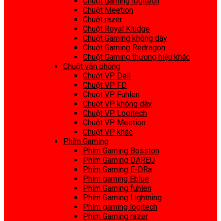
Chuột gaming logitech
Chuột Meetion
Chuột razer
Chuột Royal Kludge
Chuột Gaming không dây
Chuột Gaming Redragon
Chuột Gaming thương hiệu khác
Chuột văn phòng
Chuột VP Dell
Chuột VP FD
Chuột VP Fuhlen
Chuột VP không dây
Chuột VP Logitech
Chuột VP Meetion
Chuột VP khác
Phím Gaming
Phím Gaming Bosston
Phím Gaming DAREU
Phím Gaming E-DRa
Phím gaming Eblue
Phím Gaming fuhlen
Phím Gaming Lightning
Phím gaming logitech
Phím Gaming razer