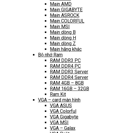
Main AMD
Main GIGABYTE
Main ASROCK
Main COLORFUL
Main MSI
Main dòng B
Main dòng H
Main dòng Z
Main hãng khác
Bộ nhớ Ram
RAM DDR3 PC
RAM DDR4 PC
RAM DDR3 Server
RAM DDR4 Server
RAM 4GB – 8GB
RAM 16GB – 32GB
Ram Kit
VGA – card màn hình
VGA ASUS
VGA Colorful
VGA Gigabyte
VGA MSI
VGA – Galax