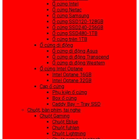
Ổ cứng Intel
Ổ cứng Netac
Ổ cứng Samsung
Ổ cứng SSD120-128GB
Ổ cứng SSD240-256GB
Ổ cứng SSD480-1TB
Ổ cứng trên 1TB
Ổ cứng di động
Ổ cứng di động Asus
Ổ cứng di động Transcend
Ổ cứng di động Western
Ổ cứng Intel Optane
Intel Optane 16GB
Intel Optane 32GB
Cap ổ cứng
Phụ kiện ổ cứng
Box ổ cứng
Caddy Bay – Tray SSD
Chuột, bàn phím, tai nghe
Chuột Gaming
Chuột Eblue
Chuột fuhlen
Chuột Lightning