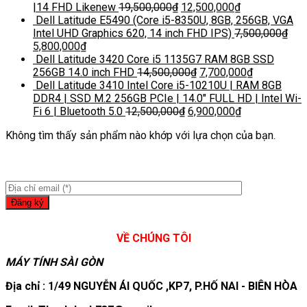
|14 FHD Likenew
19,500,000
₫
12,500,000
₫
Dell Latitude E5490 (Core i5-8350U, 8GB, 256GB, VGA
Intel UHD Graphics 620, 14 inch FHD IPS)
7,500,000
₫
5,800,000
₫
Dell Latitude 3420 Core i5 1135G7 RAM 8GB SSD
256GB 14.0 inch FHD
14,500,000
₫
7,700,000
₫
Dell Latitude 3410 Intel Core i5-10210U | RAM 8GB
DDR4 | SSD M.2 256GB PCIe | 14.0″ FULL HD | Intel Wi-
Fi 6 | Bluetooth 5.0
12,500,000
₫
6,900,000
₫
Không tìm thấy sản phẩm nào khớp với lựa chọn của bạn.
VỀ CHÚNG TÔI
MÁY TÍNH SÀI GÒN
Địa chỉ : 1/49 NGUYỄN ÁI QUỐC ,KP7, P.HỐ NAI - BIÊN HÒA