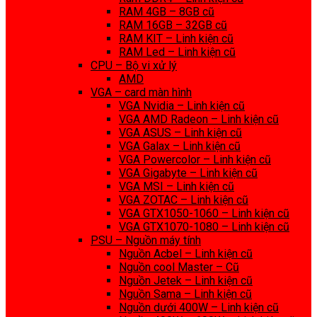
RAM 4GB – 8GB cũ
RAM 16GB – 32GB cũ
RAM KIT – Linh kiện cũ
RAM Led – Linh kiện cũ
CPU – Bộ vi xử lý
AMD
VGA – card màn hình
VGA Nvidia – Linh kiện cũ
VGA AMD Radeon – Linh kiện cũ
VGA ASUS – Linh kiện cũ
VGA Galax – Linh kiện cũ
VGA Powercolor – Linh kiện cũ
VGA Gigabyte – Linh kiện cũ
VGA MSI – Linh kiện cũ
VGA ZOTAC – Linh kiện cũ
VGA GTX1050-1060 – Linh kiện cũ
VGA GTX1070-1080 – Linh kiện cũ
PSU – Nguồn máy tính
Nguồn Acbel – Linh kiện cũ
Nguồn cool Master – Cũ
Nguồn Jetek – Linh kiện cũ
Nguồn Sama – Linh kiện cũ
Nguồn dưới 400W – Linh kiện cũ