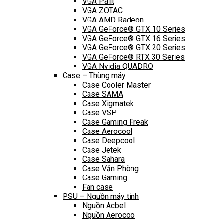
VGA Palit
VGA ZOTAC
VGA AMD Radeon
VGA GeForce® GTX 10 Series
VGA GeForce® GTX 16 Series
VGA GeForce® GTX 20 Series
VGA GeForce® RTX 30 Series
VGA Nvidia QUADRO
Case – Thùng máy
Case Cooler Master
Case SAMA
Case Xigmatek
Case VSP
Case Gaming Freak
Case Aerocool
Case Deepcool
Case Jetek
Case Sahara
Case Văn Phòng
Case Gaming
Fan case
PSU – Nguồn máy tính
Nguồn Acbel
Nguồn Aerocoo