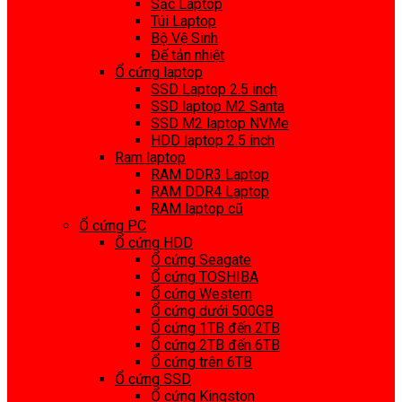
Sạc Laptop
Túi Laptop
Bộ Vệ Sinh
Đế tản nhiệt
Ổ cứng laptop
SSD Laptop 2.5 inch
SSD laptop M2 Santa
SSD M2 laptop NVMe
HDD laptop 2.5 inch
Ram laptop
RAM DDR3 Laptop
RAM DDR4 Laptop
RAM laptop cũ
Ổ cứng PC
Ổ cứng HDD
Ổ cứng Seagate
Ổ cứng TOSHIBA
Ổ cứng Western
Ổ cứng dưới 500GB
Ổ cứng 1TB đến 2TB
Ổ cứng 2TB đến 6TB
Ổ cứng trên 6TB
Ổ cứng SSD
Ổ cứng Kingston