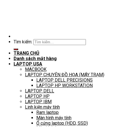
Tìm kiếm:
TRANG CHỦ
Danh sách mặt hàng
LAPTOP USA
MACBOOK
LAPTOP CHUYÊN ĐỒ HỌA (MÁY TRẠM)
LAPTOP DELL PRECISIONS
LAPTOP HP WORKSTATION
LAPTOP DELL
LAPTOP HP
LAPTOP IBM
Linh kiện máy tính
Ram laptop
Màn hình máy tính
Ổ cứng laptop (HDD, SSD)