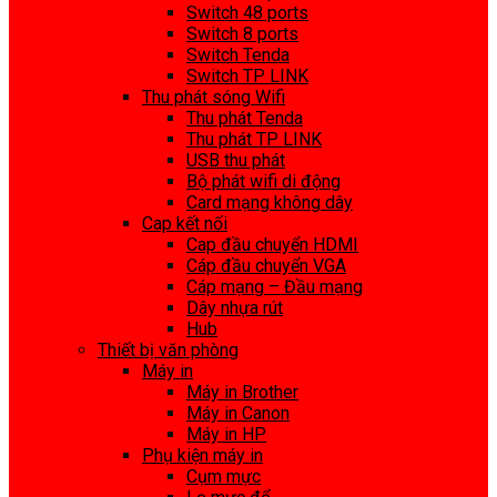
Switch 48 ports
Switch 8 ports
Switch Tenda
Switch TP LINK
Thu phát sóng Wifi
Thu phát Tenda
Thu phát TP LINK
USB thu phát
Bộ phát wifi di động
Card mạng không dây
Cap kết nối
Cap đầu chuyển HDMI
Cáp đầu chuyển VGA
Cáp mạng – Đầu mạng
Dây nhựa rút
Hub
Thiết bị văn phòng
Máy in
Máy in Brother
Máy in Canon
Máy in HP
Phụ kiện máy in
Cụm mực