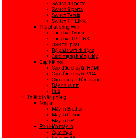
Switch 48 ports
Switch 8 ports
Switch Tenda
Switch TP LINK
Thu phát sóng Wifi
Thu phát Tenda
Thu phát TP LINK
USB thu phát
Bộ phát wifi di động
Card mạng không dây
Cap kết nối
Cap đầu chuyển HDMI
Cáp đầu chuyển VGA
Cáp mạng – Đầu mạng
Dây nhựa rút
Hub
Thiết bị văn phòng
Máy in
Máy in Brother
Máy in Canon
Máy in HP
Phụ kiện máy in
Cụm mực