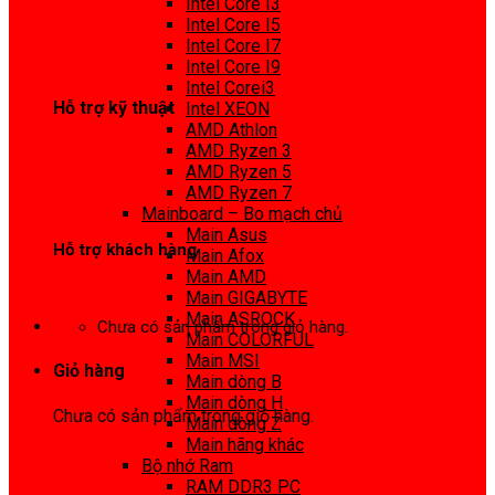
Intel Core I3
0972 413 307
Intel Core I5
Intel Core I7
Intel Core I9
Intel Corei3
Hỗ trợ kỹ thuật
Intel XEON
AMD Athlon
0974 816 737
AMD Ryzen 3
AMD Ryzen 5
AMD Ryzen 7
Mainboard – Bo mạch chủ
Main Asus
Hỗ trợ khách hàng
Main Afox
Main AMD
0983425737
Main GIGABYTE
Main ASROCK
Chưa có sản phẩm trong giỏ hàng.
Main COLORFUL
Main MSI
Giỏ hàng
Main dòng B
Main dòng H
Chưa có sản phẩm trong giỏ hàng.
Main dòng Z
Main hãng khác
Bộ nhớ Ram
RAM DDR3 PC