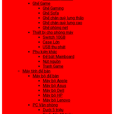
Ghế Game
Ghế Gaming
Ghế Sofa
Ghế chân quỳ lưng thấp
Ghế chân quỳ lưng cao
Ghế phòng net
Thiết bị cho phòng máy
Switch 10GB
Case Lớn
USB thu phát
Phụ kiện khác
Đế bắt Mainboard
Nút nguồn
Tranh Game
Máy tính để bàn
Máy bộ để bàn
Máy bộ Apple
Máy bộ Asus
Máy bộ Dell
Máy bộ HP
Máy bộ Lenovo
PC Văn phòng
Dưới 5 triệu