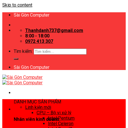
Skip to content
Sài Gòn Computer
Thanhdanh737@gmail.com
8:00 - 18:00
0972 413 307
Tìm kiếm:
Sài Gòn Computer
DANH MỤC SẢN PHẨM
Linh kiện mới
CPU – Bộ vi xử lý
Intel Pentium
Nhân viên kinh doanh
Intel Celeron