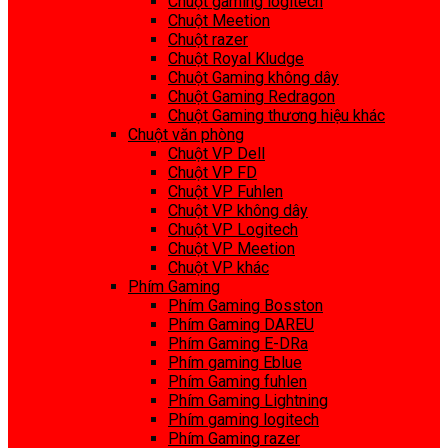
Chuột gaming logitech
Chuột Meetion
Chuột razer
Chuột Royal Kludge
Chuột Gaming không dây
Chuột Gaming Redragon
Chuột Gaming thương hiệu khác
Chuột văn phòng
Chuột VP Dell
Chuột VP FD
Chuột VP Fuhlen
Chuột VP không dây
Chuột VP Logitech
Chuột VP Meetion
Chuột VP khác
Phím Gaming
Phím Gaming Bosston
Phím Gaming DAREU
Phím Gaming E-DRa
Phím gaming Eblue
Phím Gaming fuhlen
Phím Gaming Lightning
Phím gaming logitech
Phím Gaming razer