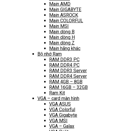
Main AMD
Main GIGABYTE
Main ASROCK
Main COLORFUL
Main MSI
Main dòng B
Main dòng H
Main dòng Z
Main hãng khác
Bộ nhớ Ram
RAM DDR3 PC
RAM DDR4 PC
RAM DDR3 Server
RAM DDR4 Server
RAM 4GB – 8GB
RAM 16GB – 32GB
Ram Kit
VGA – card màn hình
VGA ASUS
VGA Colorful
VGA Gigabyte
VGA MSI
VGA – Galax