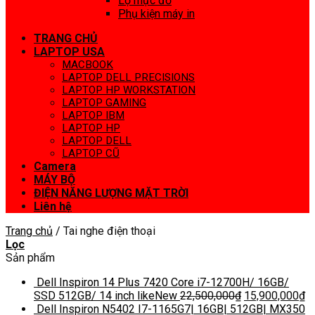
Lọ mực đổ
Phụ kiện máy in
TRANG CHỦ
LAPTOP USA
MACBOOK
LAPTOP DELL PRECISIONS
LAPTOP HP WORKSTATION
LAPTOP GAMING
LAPTOP IBM
LAPTOP HP
LAPTOP DELL
LAPTOP CŨ
Camera
MÁY BỘ
ĐIỆN NĂNG LƯỢNG MẶT TRỜI
Liên hệ
Trang chủ
/
Tai nghe điện thoại
Lọc
Sản phẩm
Dell Inspiron 14 Plus 7420 Core i7-12700H/ 16GB/
SSD 512GB/ 14 inch likeNew
22,500,000
₫
15,900,000
₫
Dell Inspiron N5402 I7-1165G7| 16GB| 512GB| MX350