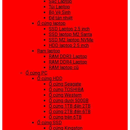
Sạc Laptop
Túi Laptop
Bộ Vệ Sinh
Đế tản nhiệt
Ổ cứng laptop
SSD Laptop 2.5 inch
SSD laptop M2 Santa
SSD M2 laptop NVMe
HDD laptop 2.5 inch
Ram laptop
RAM DDR3 Laptop
RAM DDR4 Laptop
RAM laptop cũ
Ổ cứng PC
Ổ cứng HDD
Ổ cứng Seagate
Ổ cứng TOSHIBA
Ổ cứng Western
Ổ cứng dưới 500GB
Ổ cứng 1TB đến 2TB
Ổ cứng 2TB đến 6TB
Ổ cứng trên 6TB
Ổ cứng SSD
Ổ cứng Kingston