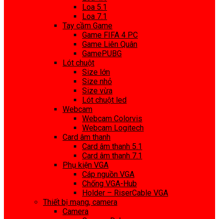
Loa 5.1
Loa 7.1
Tay cầm Game
Game FIFA 4 PC
Game Liên Quân
GamePUBG
Lót chuột
Size lớn
Size nhỏ
Size vừa
Lót chuột led
Webcam
Webcam Colorvis
Webcam Logitech
Card âm thanh
Card âm thanh 5.1
Card âm thanh 7.1
Phụ kiện VGA
Cáp nguồn VGA
Chống VGA-Hub
Holder – RiserCable VGA
Thiết bị mạng, camera
Camera