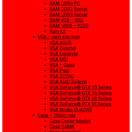
RAM DDR4 PC
RAM DDR3 Server
RAM DDR4 Server
RAM 4GB – 8GB
RAM 16GB – 32GB
Ram Kit
VGA – card màn hình
VGA ASUS
VGA Colorful
VGA Gigabyte
VGA MSI
VGA – Galax
VGA Palit
VGA ZOTAC
VGA AMD Radeon
VGA GeForce® GTX 10 Series
VGA GeForce® GTX 16 Series
VGA GeForce® GTX 20 Series
VGA GeForce® RTX 30 Series
VGA Nvidia QUADRO
Case – Thùng máy
Case Cooler Master
Case SAMA