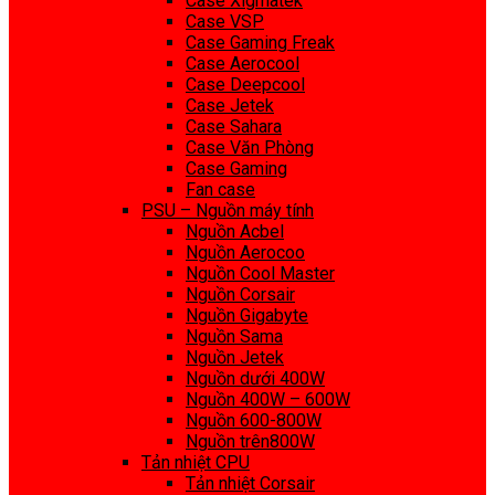
Case Xigmatek
Case VSP
Case Gaming Freak
Case Aerocool
Case Deepcool
Case Jetek
Case Sahara
Case Văn Phòng
Case Gaming
Fan case
PSU – Nguồn máy tính
Nguồn Acbel
Nguồn Aerocoo
Nguồn Cool Master
Nguồn Corsair
Nguồn Gigabyte
Nguồn Sama
Nguồn Jetek
Nguồn dưới 400W
Nguồn 400W – 600W
Nguồn 600-800W
Nguồn trên800W
Tản nhiệt CPU
Tản nhiệt Corsair