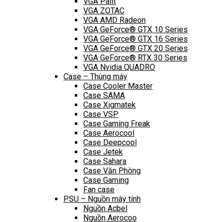
VGA Palit
VGA ZOTAC
VGA AMD Radeon
VGA GeForce® GTX 10 Series
VGA GeForce® GTX 16 Series
VGA GeForce® GTX 20 Series
VGA GeForce® RTX 30 Series
VGA Nvidia QUADRO
Case – Thùng máy
Case Cooler Master
Case SAMA
Case Xigmatek
Case VSP
Case Gaming Freak
Case Aerocool
Case Deepcool
Case Jetek
Case Sahara
Case Văn Phòng
Case Gaming
Fan case
PSU – Nguồn máy tính
Nguồn Acbel
Nguồn Aerocoo