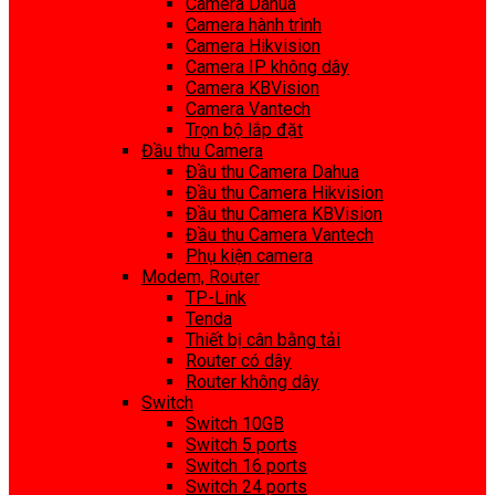
Camera Dahua
Camera hành trình
Camera Hikvision
Camera IP không dây
Camera KBVision
Camera Vantech
Trọn bộ lắp đặt
Đầu thu Camera
Đầu thu Camera Dahua
Đầu thu Camera Hikvision
Đầu thu Camera KBVision
Đầu thu Camera Vantech
Phụ kiện camera
Modem, Router
TP-Link
Tenda
Thiết bị cân bằng tải
Router có dây
Router không dây
Switch
Switch 10GB
Switch 5 ports
Switch 16 ports
Switch 24 ports