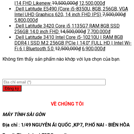
|14 FHD Likenew
19,500,000
₫
12,500,000
₫
Dell Latitude E5490 (Core i5-8350U, 8GB, 256GB, VGA
Intel UHD Graphics 620, 14 inch FHD IPS)
7,500,000
₫
5,800,000
₫
Dell Latitude 3420 Core i5 1135G7 RAM 8GB SSD
256GB 14.0 inch FHD
14,500,000
₫
7,700,000
₫
Dell Latitude 3410 Intel Core i5-10210U | RAM 8GB
DDR4 | SSD M.2 256GB PCIe | 14.0″ FULL HD | Intel Wi-
Fi 6 | Bluetooth 5.0
12,500,000
₫
6,900,000
₫
Không tìm thấy sản phẩm nào khớp với lựa chọn của bạn.
VỀ CHÚNG TÔI
MÁY TÍNH SÀI GÒN
Địa chỉ : 1/49 NGUYỄN ÁI QUỐC ,KP7, P.HỐ NAI - BIÊN HÒA