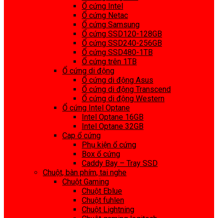
Ổ cứng Intel
Ổ cứng Netac
Ổ cứng Samsung
Ổ cứng SSD120-128GB
Ổ cứng SSD240-256GB
Ổ cứng SSD480-1TB
Ổ cứng trên 1TB
Ổ cứng di động
Ổ cứng di động Asus
Ổ cứng di động Transcend
Ổ cứng di động Western
Ổ cứng Intel Optane
Intel Optane 16GB
Intel Optane 32GB
Cap ổ cứng
Phụ kiện ổ cứng
Box ổ cứng
Caddy Bay – Tray SSD
Chuột, bàn phím, tai nghe
Chuột Gaming
Chuột Eblue
Chuột fuhlen
Chuột Lightning