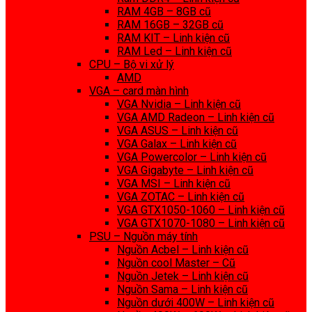
RAM 4GB – 8GB cũ
RAM 16GB – 32GB cũ
RAM KIT – Linh kiện cũ
RAM Led – Linh kiện cũ
CPU – Bộ vi xử lý
AMD
VGA – card màn hình
VGA Nvidia – Linh kiện cũ
VGA AMD Radeon – Linh kiện cũ
VGA ASUS – Linh kiện cũ
VGA Galax – Linh kiện cũ
VGA Powercolor – Linh kiện cũ
VGA Gigabyte – Linh kiện cũ
VGA MSI – Linh kiện cũ
VGA ZOTAC – Linh kiện cũ
VGA GTX1050-1060 – Linh kiện cũ
VGA GTX1070-1080 – Linh kiện cũ
PSU – Nguồn máy tính
Nguồn Acbel – Linh kiện cũ
Nguồn cool Master – Cũ
Nguồn Jetek – Linh kiện cũ
Nguồn Sama – Linh kiện cũ
Nguồn dưới 400W – Linh kiện cũ