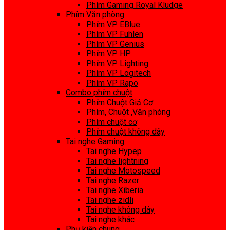
Phím Gaming Royal Kludge
Phím Văn phòng
Phím VP EBlue
Phím VP Fuhlen
Phím VP Genius
Phím VP HP
Phím VP Lighting
Phím VP Logitech
Phím VP Rapo
Combo phím chuột
Phím Chuột Giả Cơ
Phím, Chuột ,Văn phòng
Phím chuột cơ
Phím chuột không dây
Tai nghe Gaming
Tai nghe Hypep
Tai nghe lightning
Tai nghe Motospeed
Tai nghe Razer
Tai nghe Xiberia
Tai nghe zidli
Tai nghe không dây
Tai nghe khác
Phụ kiện chung