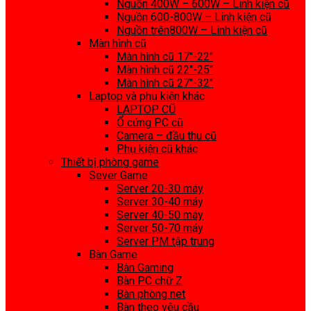
Nguồn 400W – 600W – Linh kiện cũ
Nguồn 600-800W – Linh kiện cũ
Nguồn trên800W – Linh kiện cũ
Màn hình cũ
Màn hình cũ 17″-22″
Màn hình cũ 22″-25″
Màn hình cũ 27″-32″
Laptop và phụ kiện khác
LAPTOP CŨ
Ổ cứng PC cũ
Camera – đầu thu cũ
Phụ kiện cũ khác
Thiết bị phòng game
Sever Game
Server 20-30 máy
Server 30-40 máy
Server 40-50 máy
Server 50-70 máy
Server PM tập trung
Bàn Game
Bàn Gaming
Bàn PC chữ Z
Bàn phòng net
Bàn theo yêu cầu