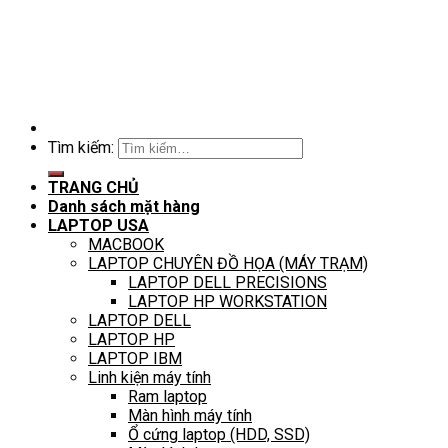
Tìm kiếm:
TRANG CHỦ
Danh sách mặt hàng
LAPTOP USA
MACBOOK
LAPTOP CHUYÊN ĐỒ HỌA (MÁY TRẠM)
LAPTOP DELL PRECISIONS
LAPTOP HP WORKSTATION
LAPTOP DELL
LAPTOP HP
LAPTOP IBM
Linh kiện máy tính
Ram laptop
Màn hình máy tính
Ổ cứng laptop (HDD, SSD)