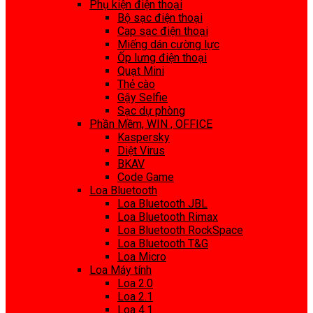
Phụ kiện điện thoại
Bộ sạc điện thoại
Cap sạc điện thoại
Miếng dán cường lực
Ốp lưng điện thoại
Quạt Mini
Thẻ cào
Gậy Selfie
Sạc dự phòng
Phần Mềm, WIN , OFFICE
Kaspersky
Diệt Virus
BKAV
Code Game
Loa Bluetooth
Loa Bluetooth JBL
Loa Bluetooth Rimax
Loa Bluetooth RockSpace
Loa Bluetooth T&G
Loa Micro
Loa Máy tính
Loa 2.0
Loa 2.1
Loa 4.1