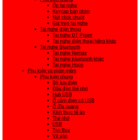
Ốp tai nghe
Keycap bàn phím
Nút click chuột
Giá treo tai nghe
Tai nghe điện thoại
Tai nghe ĐT Pisen
Tai nghe điện thoại hãng khác
Tai nghe Bluetooth
Tai nghe Remax
Tai nghe bluetooth khác
Tai nghe Hoco
Phụ kiện và phần mềm
Phụ kiện chung
Bộ lưu điện
Đầu đọc thẻ nhớ
Hub USB
Ổ cắm điện có USB
Ổ đĩa quang
Kính thực tế ảo
Thẻ nhớ
USB
Tivi Box
Vít vặn