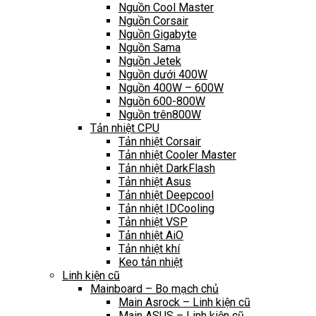
Nguồn Cool Master
Nguồn Corsair
Nguồn Gigabyte
Nguồn Sama
Nguồn Jetek
Nguồn dưới 400W
Nguồn 400W – 600W
Nguồn 600-800W
Nguồn trên800W
Tản nhiệt CPU
Tản nhiệt Corsair
Tản nhiệt Cooler Master
Tản nhiệt DarkFlash
Tản nhiệt Asus
Tản nhiệt Deepcool
Tản nhiệt IDCooling
Tản nhiệt VSP
Tản nhiệt AiO
Tản nhiệt khí
Keo tản nhiệt
Linh kiện cũ
Mainboard – Bo mạch chủ
Main Asrock – Linh kiện cũ
Main ASUS – Linh kiện cũ