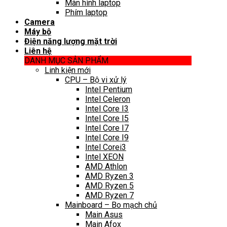
Màn hình laptop
Phím laptop
Camera
Máy bộ
Điện năng lượng mặt trời
Liên hệ
DANH MỤC SẢN PHẨM
Linh kiện mới
CPU – Bộ vi xử lý
Intel Pentium
Intel Celeron
Intel Core I3
Intel Core I5
Intel Core I7
Intel Core I9
Intel Corei3
Intel XEON
AMD Athlon
AMD Ryzen 3
AMD Ryzen 5
AMD Ryzen 7
Mainboard – Bo mạch chủ
Main Asus
Main Afox