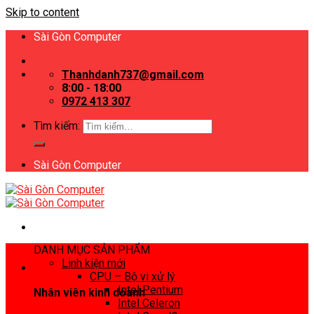
Skip to content
Sài Gòn Computer
Thanhdanh737@gmail.com
8:00 - 18:00
0972 413 307
Tìm kiếm:
Sài Gòn Computer
DANH MỤC SẢN PHẨM
Linh kiện mới
CPU – Bộ vi xử lý
Intel Pentium
Nhân viên kinh doanh
Intel Celeron