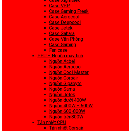
Case Xigmatek
Case VSP
Case Gaming Freak
Case Aerocool
Case Deepcool
Case Jetek
Case Sahara
Case Văn Phòng
Case Gaming
Fan case
PSU – Nguồn máy tính
Nguồn Acbel
Nguồn Aerocoo
Nguồn Cool Master
Nguồn Corsair
Nguồn Gigabyte
Nguồn Sama
Nguồn Jetek
Nguồn dưới 400W
Nguồn 400W – 600W
Nguồn 600-800W
Nguồn trên800W
Tản nhiệt CPU
Tản nhiệt Corsair