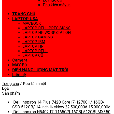
Lọ mực đổ
Phụ kiện máy in
TRANG CHỦ
LAPTOP USA
MACBOOK
LAPTOP DELL PRECISIONS
LAPTOP HP WORKSTATION
LAPTOP GAMING
LAPTOP IBM
LAPTOP HP
LAPTOP DELL
LAPTOP CŨ
Camera
MÁY BỘ
ĐIỆN NĂNG LƯỢNG MẶT TRỜI
Liên hệ
Trang chủ
/
Keo tản nhiệt
Lọc
Sản phẩm
Dell Inspiron 14 Plus 7420 Core i7-12700H/ 16GB/
SSD 512GB/ 14 inch likeNew
22,500,000
₫
15,900,000
₫
Dell Inspiron N5402 I7-1165G7| 16GB| 512GB| MX350