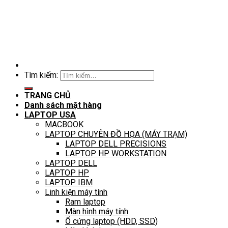
Tìm kiếm:
TRANG CHỦ
Danh sách mặt hàng
LAPTOP USA
MACBOOK
LAPTOP CHUYÊN ĐỒ HỌA (MÁY TRẠM)
LAPTOP DELL PRECISIONS
LAPTOP HP WORKSTATION
LAPTOP DELL
LAPTOP HP
LAPTOP IBM
Linh kiện máy tính
Ram laptop
Màn hình máy tính
Ổ cứng laptop (HDD, SSD)