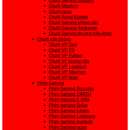
Chuột gaming logitech
Chuột Meetion
Chuột razer
Chuột Royal Kludge
Chuột Gaming không dây
Chuột Gaming Redragon
Chuột Gaming thương hiệu khác
Chuột văn phòng
Chuột VP Dell
Chuột VP FD
Chuột VP Fuhlen
Chuột VP không dây
Chuột VP Logitech
Chuột VP Meetion
Chuột VP khác
Phím Gaming
Phím Gaming Bosston
Phím Gaming DAREU
Phím Gaming E-DRa
Phím gaming Eblue
Phím Gaming fuhlen
Phím Gaming Lightning
Phím gaming logitech
Phím Gaming razer