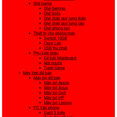
Ghế Game
Ghế Gaming
Ghế Sofa
Ghế chân quỳ lưng thấp
Ghế chân quỳ lưng cao
Ghế phòng net
Thiết bị cho phòng máy
Switch 10GB
Case Lớn
USB thu phát
Phụ kiện khác
Đế bắt Mainboard
Nút nguồn
Tranh Game
Máy tính để bàn
Máy bộ để bàn
Máy bộ Apple
Máy bộ Asus
Máy bộ Dell
Máy bộ HP
Máy bộ Lenovo
PC Văn phòng
Dưới 5 triệu