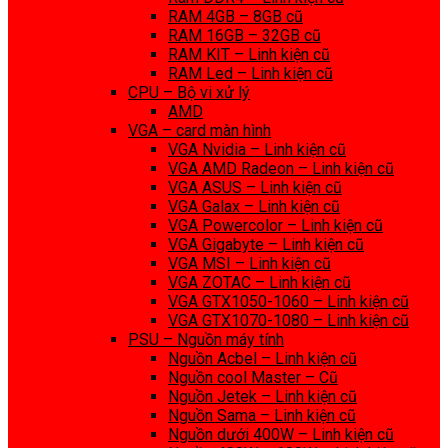
RAM 4GB – 8GB cũ
RAM 16GB – 32GB cũ
RAM KIT – Linh kiện cũ
RAM Led – Linh kiện cũ
CPU – Bộ vi xử lý
AMD
VGA – card màn hình
VGA Nvidia – Linh kiện cũ
VGA AMD Radeon – Linh kiện cũ
VGA ASUS – Linh kiện cũ
VGA Galax – Linh kiện cũ
VGA Powercolor – Linh kiện cũ
VGA Gigabyte – Linh kiện cũ
VGA MSI – Linh kiện cũ
VGA ZOTAC – Linh kiện cũ
VGA GTX1050-1060 – Linh kiện cũ
VGA GTX1070-1080 – Linh kiện cũ
PSU – Nguồn máy tính
Nguồn Acbel – Linh kiện cũ
Nguồn cool Master – Cũ
Nguồn Jetek – Linh kiện cũ
Nguồn Sama – Linh kiện cũ
Nguồn dưới 400W – Linh kiện cũ