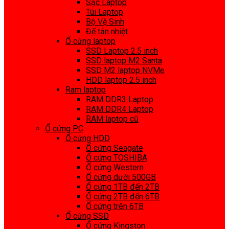
Sạc Laptop
Túi Laptop
Bộ Vệ Sinh
Đế tản nhiệt
Ổ cứng laptop
SSD Laptop 2.5 inch
SSD laptop M2 Santa
SSD M2 laptop NVMe
HDD laptop 2.5 inch
Ram laptop
RAM DDR3 Laptop
RAM DDR4 Laptop
RAM laptop cũ
Ổ cứng PC
Ổ cứng HDD
Ổ cứng Seagate
Ổ cứng TOSHIBA
Ổ cứng Western
Ổ cứng dưới 500GB
Ổ cứng 1TB đến 2TB
Ổ cứng 2TB đến 6TB
Ổ cứng trên 6TB
Ổ cứng SSD
Ổ cứng Kingston