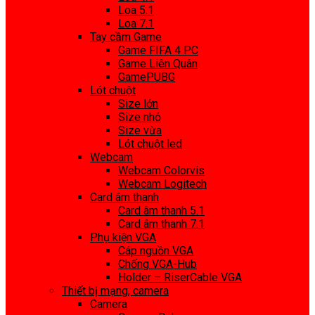
Loa 5.1
Loa 7.1
Tay cầm Game
Game FIFA 4 PC
Game Liên Quân
GamePUBG
Lót chuột
Size lớn
Size nhỏ
Size vừa
Lót chuột led
Webcam
Webcam Colorvis
Webcam Logitech
Card âm thanh
Card âm thanh 5.1
Card âm thanh 7.1
Phụ kiện VGA
Cáp nguồn VGA
Chống VGA-Hub
Holder – RiserCable VGA
Thiết bị mạng, camera
Camera