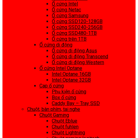
Ổ cứng Intel
Ổ cứng Netac
Ổ cứng Samsung
Ổ cứng SSD120-128GB
Ổ cứng SSD240-256GB
Ổ cứng SSD480-1TB
Ổ cứng trên 1TB
Ổ cứng di động
Ổ cứng di động Asus
Ổ cứng di động Transcend
Ổ cứng di động Western
Ổ cứng Intel Optane
Intel Optane 16GB
Intel Optane 32GB
Cap ổ cứng
Phụ kiện ổ cứng
Box ổ cứng
Caddy Bay – Tray SSD
Chuột, bàn phím, tai nghe
Chuột Gaming
Chuột Eblue
Chuột fuhlen
Chuột Lightning