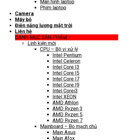
Màn hình laptop
Phím laptop
Camera
Máy bộ
Điện năng lượng mặt trời
Liên hệ
DANH MỤC SẢN PHẨM
Linh kiện mới
CPU – Bộ vi xử lý
Intel Pentium
Intel Celeron
Intel Core I3
Intel Core I5
Intel Core I7
Intel Core I9
Intel Corei3
Intel XEON
AMD Athlon
AMD Ryzen 3
AMD Ryzen 5
AMD Ryzen 7
Mainboard – Bo mạch chủ
Main Asus
Main Afox