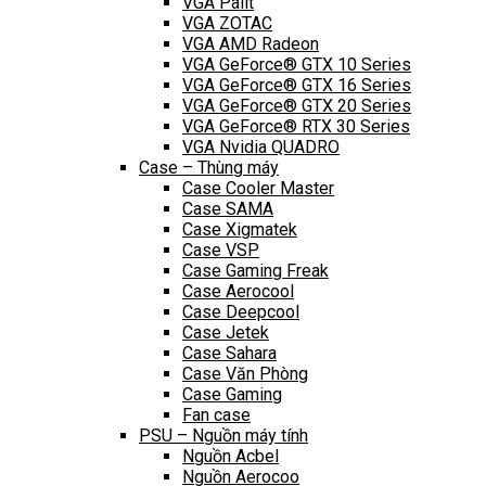
VGA Palit
VGA ZOTAC
VGA AMD Radeon
VGA GeForce® GTX 10 Series
VGA GeForce® GTX 16 Series
VGA GeForce® GTX 20 Series
VGA GeForce® RTX 30 Series
VGA Nvidia QUADRO
Case – Thùng máy
Case Cooler Master
Case SAMA
Case Xigmatek
Case VSP
Case Gaming Freak
Case Aerocool
Case Deepcool
Case Jetek
Case Sahara
Case Văn Phòng
Case Gaming
Fan case
PSU – Nguồn máy tính
Nguồn Acbel
Nguồn Aerocoo