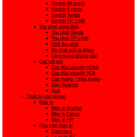
Switch 48 ports
Switch 8 ports
Switch Tenda
Switch TP LINK
Thu phát sóng Wifi
Thu phát Tenda
Thu phát TP LINK
USB thu phát
Bộ phát wifi di động
Card mạng không dây
Cap kết nối
Cap đầu chuyển HDMI
Cáp đầu chuyển VGA
Cáp mạng – Đầu mạng
Dây nhựa rút
Hub
Thiết bị văn phòng
Máy in
Máy in Brother
Máy in Canon
Máy in HP
Phụ kiện máy in
Cụm mực