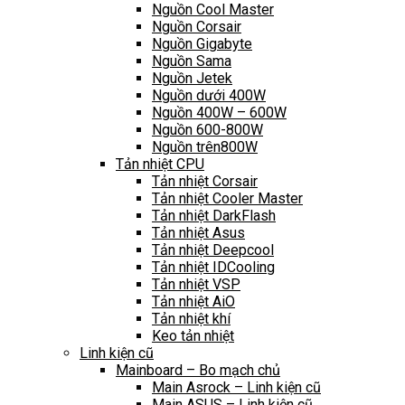
Nguồn Cool Master
Nguồn Corsair
Nguồn Gigabyte
Nguồn Sama
Nguồn Jetek
Nguồn dưới 400W
Nguồn 400W – 600W
Nguồn 600-800W
Nguồn trên800W
Tản nhiệt CPU
Tản nhiệt Corsair
Tản nhiệt Cooler Master
Tản nhiệt DarkFlash
Tản nhiệt Asus
Tản nhiệt Deepcool
Tản nhiệt IDCooling
Tản nhiệt VSP
Tản nhiệt AiO
Tản nhiệt khí
Keo tản nhiệt
Linh kiện cũ
Mainboard – Bo mạch chủ
Main Asrock – Linh kiện cũ
Main ASUS – Linh kiện cũ