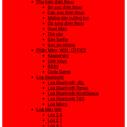
Phụ kiện điện thoại
Bộ sạc điện thoại
Cap sạc điện thoại
Miếng dán cường lực
Ốp lưng điện thoại
Quạt Mini
Thẻ cào
Gậy Selfie
Sạc dự phòng
Phần Mềm, WIN , OFFICE
Kaspersky
Diệt Virus
BKAV
Code Game
Loa Bluetooth
Loa Bluetooth JBL
Loa Bluetooth Rimax
Loa Bluetooth RockSpace
Loa Bluetooth T&G
Loa Micro
Loa Máy tính
Loa 2.0
Loa 2.1
Loa 4.1