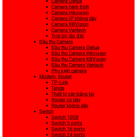
Camera Dahua
Camera hành trình
Camera Hikvision
Camera IP không dây
Camera KBVision
Camera Vantech
Trọn bộ lắp đặt
Đầu thu Camera
Đầu thu Camera Dahua
Đầu thu Camera Hikvision
Đầu thu Camera KBVision
Đầu thu Camera Vantech
Phụ kiện camera
Modem, Router
TP-Link
Tenda
Thiết bị cân bằng tải
Router có dây
Router không dây
Switch
Switch 10GB
Switch 5 ports
Switch 16 ports
Switch 24 ports