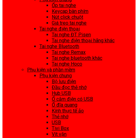
Ốp tai nghe
Keycap bàn phím
Nút click chuột
Giá treo tai nghe
Tai nghe điện thoại
Tai nghe ĐT Pisen
Tai nghe điện thoại hãng khác
Tai nghe Bluetooth
Tai nghe Remax
Tai nghe bluetooth khác
Tai nghe Hoco
Phụ kiện và phần mềm
Phụ kiện chung
Bộ lưu điện
Đầu đọc thẻ nhớ
Hub USB
Ổ cắm điện có USB
Ổ đĩa quang
Kính thực tế ảo
Thẻ nhớ
USB
Tivi Box
Vít vặn