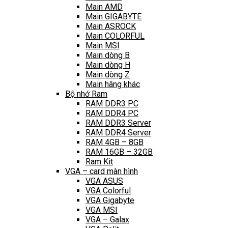
Main AMD
Main GIGABYTE
Main ASROCK
Main COLORFUL
Main MSI
Main dòng B
Main dòng H
Main dòng Z
Main hãng khác
Bộ nhớ Ram
RAM DDR3 PC
RAM DDR4 PC
RAM DDR3 Server
RAM DDR4 Server
RAM 4GB – 8GB
RAM 16GB – 32GB
Ram Kit
VGA – card màn hình
VGA ASUS
VGA Colorful
VGA Gigabyte
VGA MSI
VGA – Galax