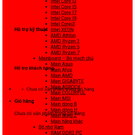
Intel Core I3
0972 413 307
Intel Core I5
Intel Core I7
Intel Core I9
Intel Corei3
Hỗ trợ kỹ thuật
Intel XEON
AMD Athlon
0974 816 737
AMD Ryzen 3
AMD Ryzen 5
AMD Ryzen 7
Mainboard – Bo mạch chủ
Main Asus
Hỗ trợ khách hàng
Main Afox
Main AMD
0983425737
Main GIGABYTE
Main ASROCK
Chưa có sản phẩm trong giỏ hàng.
Main COLORFUL
Main MSI
Giỏ hàng
Main dòng B
Main dòng H
Chưa có sản phẩm trong giỏ hàng.
Main dòng Z
Main hãng khác
Bộ nhớ Ram
RAM DDR3 PC