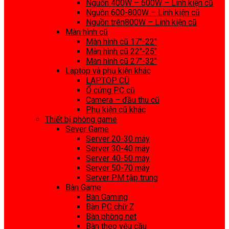
Nguồn 400W – 600W – Linh kiện cũ
Nguồn 600-800W – Linh kiện cũ
Nguồn trên800W – Linh kiện cũ
Màn hình cũ
Màn hình cũ 17″-22″
Màn hình cũ 22″-25″
Màn hình cũ 27″-32″
Laptop và phụ kiện khác
LAPTOP CŨ
Ổ cứng PC cũ
Camera – đầu thu cũ
Phụ kiện cũ khác
Thiết bị phòng game
Sever Game
Server 20-30 máy
Server 30-40 máy
Server 40-50 máy
Server 50-70 máy
Server PM tập trung
Bàn Game
Bàn Gaming
Bàn PC chữ Z
Bàn phòng net
Bàn theo yêu cầu