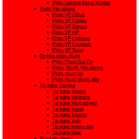
Phím Gaming Royal Kludge
Phím Văn phòng
Phím VP EBlue
Phím VP Fuhlen
Phím VP Genius
Phím VP HP
Phím VP Lighting
Phím VP Logitech
Phím VP Rapo
Combo phím chuột
Phím Chuột Giả Cơ
Phím, Chuột ,Văn phòng
Phím chuột cơ
Phím chuột không dây
Tai nghe Gaming
Tai nghe Hypep
Tai nghe lightning
Tai nghe Motospeed
Tai nghe Razer
Tai nghe Xiberia
Tai nghe zidli
Tai nghe không dây
Tai nghe khác
Phụ kiện chung