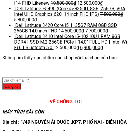
|14 FHD Likenew
19,500,000
₫
12,500,000
₫
Dell Latitude E5490 (Core i5-8350U, 8GB, 256GB, VGA
Intel UHD Graphics 620, 14 inch FHD IPS)
7,500,000
₫
5,800,000
₫
Dell Latitude 3420 Core i5 1135G7 RAM 8GB SSD
256GB 14.0 inch FHD
14,500,000
₫
7,700,000
₫
Dell Latitude 3410 Intel Core i5-10210U | RAM 8GB
DDR4 | SSD M.2 256GB PCIe | 14.0″ FULL HD | Intel Wi-
Fi 6 | Bluetooth 5.0
12,500,000
₫
6,900,000
₫
Không tìm thấy sản phẩm nào khớp với lựa chọn của bạn.
VỀ CHÚNG TÔI
MÁY TÍNH SÀI GÒN
Địa chỉ : 1/49 NGUYỄN ÁI QUỐC ,KP7, P.HỐ NAI - BIÊN HÒA