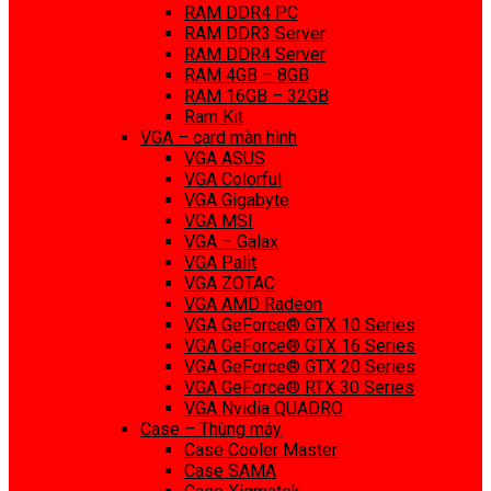
RAM DDR4 PC
RAM DDR3 Server
RAM DDR4 Server
RAM 4GB – 8GB
RAM 16GB – 32GB
Ram Kit
VGA – card màn hình
VGA ASUS
VGA Colorful
VGA Gigabyte
VGA MSI
VGA – Galax
VGA Palit
VGA ZOTAC
VGA AMD Radeon
VGA GeForce® GTX 10 Series
VGA GeForce® GTX 16 Series
VGA GeForce® GTX 20 Series
VGA GeForce® RTX 30 Series
VGA Nvidia QUADRO
Case – Thùng máy
Case Cooler Master
Case SAMA