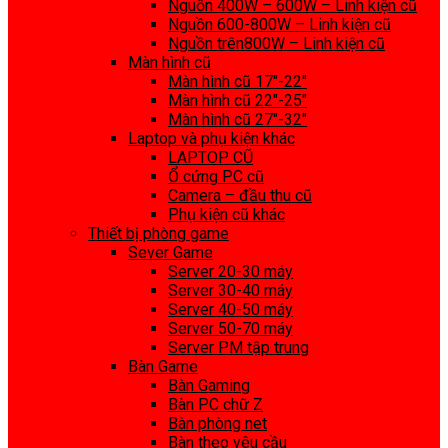
Nguồn 400W – 600W – Linh kiện cũ
Nguồn 600-800W – Linh kiện cũ
Nguồn trên800W – Linh kiện cũ
Màn hình cũ
Màn hình cũ 17″-22″
Màn hình cũ 22″-25″
Màn hình cũ 27″-32″
Laptop và phụ kiện khác
LAPTOP CŨ
Ổ cứng PC cũ
Camera – đầu thu cũ
Phụ kiện cũ khác
Thiết bị phòng game
Sever Game
Server 20-30 máy
Server 30-40 máy
Server 40-50 máy
Server 50-70 máy
Server PM tập trung
Bàn Game
Bàn Gaming
Bàn PC chữ Z
Bàn phòng net
Bàn theo yêu cầu