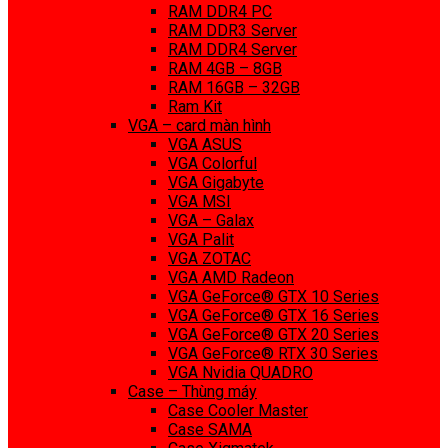
RAM DDR4 PC
RAM DDR3 Server
RAM DDR4 Server
RAM 4GB – 8GB
RAM 16GB – 32GB
Ram Kit
VGA – card màn hình
VGA ASUS
VGA Colorful
VGA Gigabyte
VGA MSI
VGA – Galax
VGA Palit
VGA ZOTAC
VGA AMD Radeon
VGA GeForce® GTX 10 Series
VGA GeForce® GTX 16 Series
VGA GeForce® GTX 20 Series
VGA GeForce® RTX 30 Series
VGA Nvidia QUADRO
Case – Thùng máy
Case Cooler Master
Case SAMA