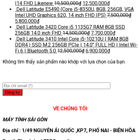
|14 FHD Likenew
19,500,000
₫
12,500,000
₫
Dell Latitude E5490 (Core i5-8350U, 8GB, 256GB, VGA
Intel UHD Graphics 620, 14 inch FHD IPS)
7,500,000
₫
5,800,000
₫
Dell Latitude 3420 Core i5 1135G7 RAM 8GB SSD
256GB 14.0 inch FHD
14,500,000
₫
7,700,000
₫
Dell Latitude 3410 Intel Core i5-10210U | RAM 8GB
DDR4 | SSD M.2 256GB PCIe | 14.0″ FULL HD | Intel Wi-
Fi 6 | Bluetooth 5.0
12,500,000
₫
6,900,000
₫
Không tìm thấy sản phẩm nào khớp với lựa chọn của bạn.
VỀ CHÚNG TÔI
MÁY TÍNH SÀI GÒN
Địa chỉ : 1/49 NGUYỄN ÁI QUỐC ,KP7, P.HỐ NAI - BIÊN HÒA