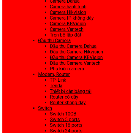
Camera Dahua
Camera hành trình
Camera Hikvision
Camera IP không dây
Camera KBVision
Camera Vantech
Trọn bộ lắp đặt
Đầu thu Camera
Đầu thu Camera Dahua
Đầu thu Camera Hikvision
Đầu thu Camera KBVision
Đầu thu Camera Vantech
Phụ kiện camera
Modem, Router
TP-Link
Tenda
Thiết bị cân bằng tải
Router có dây
Router không dây
Switch
Switch 10GB
Switch 5 ports
Switch 16 ports
Switch 24 ports