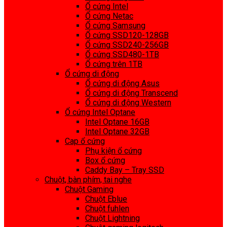
Ổ cứng Intel
Ổ cứng Netac
Ổ cứng Samsung
Ổ cứng SSD120-128GB
Ổ cứng SSD240-256GB
Ổ cứng SSD480-1TB
Ổ cứng trên 1TB
Ổ cứng di động
Ổ cứng di động Asus
Ổ cứng di động Transcend
Ổ cứng di động Western
Ổ cứng Intel Optane
Intel Optane 16GB
Intel Optane 32GB
Cap ổ cứng
Phụ kiện ổ cứng
Box ổ cứng
Caddy Bay – Tray SSD
Chuột, bàn phím, tai nghe
Chuột Gaming
Chuột Eblue
Chuột fuhlen
Chuột Lightning