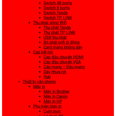
Switch 48 ports
Switch 8 ports
Switch Tenda
Switch TP LINK
Thu phát sóng Wifi
Thu phát Tenda
Thu phát TP LINK
USB thu phát
Bộ phát wifi di động
Card mạng không dây
Cap kết nối
Cap đầu chuyển HDMI
Cáp đầu chuyển VGA
Cáp mạng – Đầu mạng
Dây nhựa rút
Hub
Thiết bị văn phòng
Máy in
Máy in Brother
Máy in Canon
Máy in HP
Phụ kiện máy in
Cụm mực