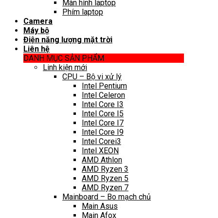
Màn hình laptop
Phím laptop
Camera
Máy bộ
Điện năng lượng mặt trời
Liên hệ
DANH MỤC SẢN PHẨM
Linh kiện mới
CPU – Bộ vi xử lý
Intel Pentium
Intel Celeron
Intel Core I3
Intel Core I5
Intel Core I7
Intel Core I9
Intel Corei3
Intel XEON
AMD Athlon
AMD Ryzen 3
AMD Ryzen 5
AMD Ryzen 7
Mainboard – Bo mạch chủ
Main Asus
Main Afox