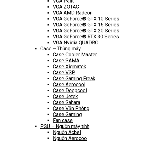
VGA Palit
VGA ZOTAC
VGA AMD Radeon
VGA GeForce® GTX 10 Series
VGA GeForce® GTX 16 Series
VGA GeForce® GTX 20 Series
VGA GeForce® RTX 30 Series
VGA Nvidia QUADRO
Case – Thùng máy
Case Cooler Master
Case SAMA
Case Xigmatek
Case VSP
Case Gaming Freak
Case Aerocool
Case Deepcool
Case Jetek
Case Sahara
Case Văn Phòng
Case Gaming
Fan case
PSU – Nguồn máy tính
Nguồn Acbel
Nguồn Aerocoo