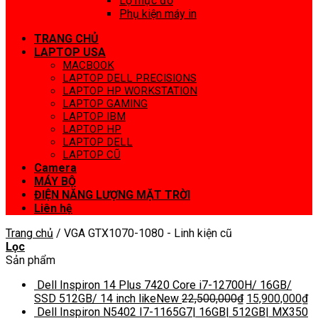
Lọ mực đổ
Phụ kiện máy in
TRANG CHỦ
LAPTOP USA
MACBOOK
LAPTOP DELL PRECISIONS
LAPTOP HP WORKSTATION
LAPTOP GAMING
LAPTOP IBM
LAPTOP HP
LAPTOP DELL
LAPTOP CŨ
Camera
MÁY BỘ
ĐIỆN NĂNG LƯỢNG MẶT TRỜI
Liên hệ
Trang chủ
/
VGA GTX1070-1080 - Linh kiện cũ
Lọc
Sản phẩm
Dell Inspiron 14 Plus 7420 Core i7-12700H/ 16GB/
SSD 512GB/ 14 inch likeNew
22,500,000
₫
15,900,000
₫
Dell Inspiron N5402 I7-1165G7| 16GB| 512GB| MX350