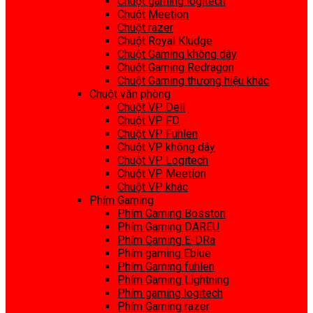
Chuột gaming logitech
Chuột Meetion
Chuột razer
Chuột Royal Kludge
Chuột Gaming không dây
Chuột Gaming Redragon
Chuột Gaming thương hiệu khác
Chuột văn phòng
Chuột VP Dell
Chuột VP FD
Chuột VP Fuhlen
Chuột VP không dây
Chuột VP Logitech
Chuột VP Meetion
Chuột VP khác
Phím Gaming
Phím Gaming Bosston
Phím Gaming DAREU
Phím Gaming E-DRa
Phím gaming Eblue
Phím Gaming fuhlen
Phím Gaming Lightning
Phím gaming logitech
Phím Gaming razer