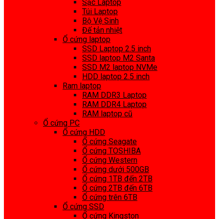
Sạc Laptop
Túi Laptop
Bộ Vệ Sinh
Đế tản nhiệt
Ổ cứng laptop
SSD Laptop 2.5 inch
SSD laptop M2 Santa
SSD M2 laptop NVMe
HDD laptop 2.5 inch
Ram laptop
RAM DDR3 Laptop
RAM DDR4 Laptop
RAM laptop cũ
Ổ cứng PC
Ổ cứng HDD
Ổ cứng Seagate
Ổ cứng TOSHIBA
Ổ cứng Western
Ổ cứng dưới 500GB
Ổ cứng 1TB đến 2TB
Ổ cứng 2TB đến 6TB
Ổ cứng trên 6TB
Ổ cứng SSD
Ổ cứng Kingston