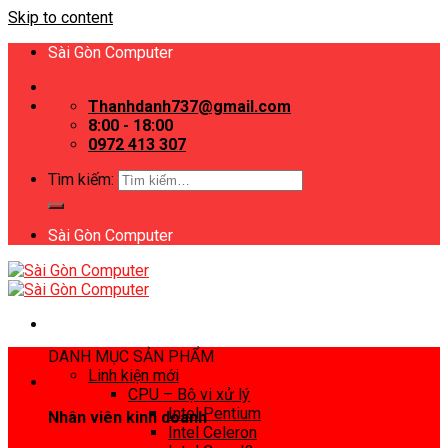
Skip to content
Sài Gòn Computer
Thanhdanh737@gmail.com
8:00 - 18:00
0972 413 307
Tìm kiếm:
Sài Gòn Computer
DANH MỤC SẢN PHẨM
Linh kiện mới
CPU – Bộ vi xử lý
Intel Pentium
Nhân viên kinh doanh
Intel Celeron