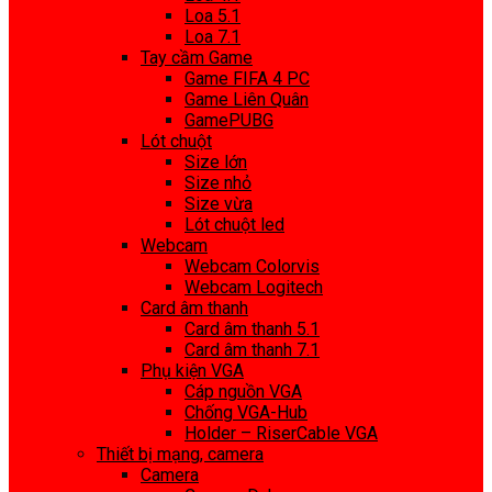
Loa 5.1
Loa 7.1
Tay cầm Game
Game FIFA 4 PC
Game Liên Quân
GamePUBG
Lót chuột
Size lớn
Size nhỏ
Size vừa
Lót chuột led
Webcam
Webcam Colorvis
Webcam Logitech
Card âm thanh
Card âm thanh 5.1
Card âm thanh 7.1
Phụ kiện VGA
Cáp nguồn VGA
Chống VGA-Hub
Holder – RiserCable VGA
Thiết bị mạng, camera
Camera