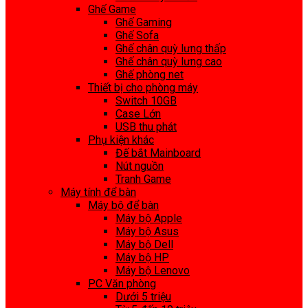
Ghế Game
Ghế Gaming
Ghế Sofa
Ghế chân quỳ lưng thấp
Ghế chân quỳ lưng cao
Ghế phòng net
Thiết bị cho phòng máy
Switch 10GB
Case Lớn
USB thu phát
Phụ kiện khác
Đế bắt Mainboard
Nút nguồn
Tranh Game
Máy tính để bàn
Máy bộ để bàn
Máy bộ Apple
Máy bộ Asus
Máy bộ Dell
Máy bộ HP
Máy bộ Lenovo
PC Văn phòng
Dưới 5 triệu