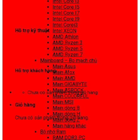
Intel Core I3
0972 413 307
Intel Core I5
Intel Core I7
Intel Core I9
Intel Corei3
Hỗ trợ kỹ thuật
Intel XEON
AMD Athlon
0974 816 737
AMD Ryzen 3
AMD Ryzen 5
AMD Ryzen 7
Mainboard – Bo mạch chủ
Main Asus
Hỗ trợ khách hàng
Main Afox
Main AMD
0983425737
Main GIGABYTE
Main ASROCK
Chưa có sản phẩm trong giỏ hàng.
Main COLORFUL
Main MSI
Giỏ hàng
Main dòng B
Main dòng H
Chưa có sản phẩm trong giỏ hàng.
Main dòng Z
Main hãng khác
Bộ nhớ Ram
RAM DDR3 PC