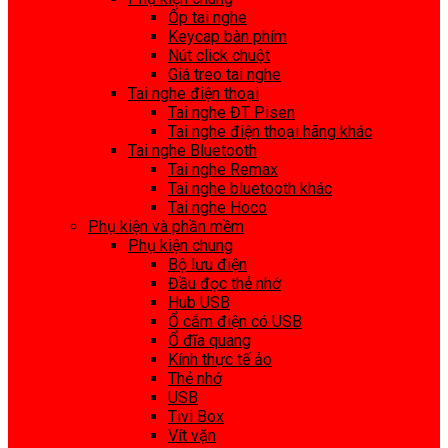
Ốp tai nghe
Keycap bàn phím
Nút click chuột
Giá treo tai nghe
Tai nghe điện thoại
Tai nghe ĐT Pisen
Tai nghe điện thoại hãng khác
Tai nghe Bluetooth
Tai nghe Remax
Tai nghe bluetooth khác
Tai nghe Hoco
Phụ kiện và phần mềm
Phụ kiện chung
Bộ lưu điện
Đầu đọc thẻ nhớ
Hub USB
Ổ cắm điện có USB
Ổ đĩa quang
Kính thực tế ảo
Thẻ nhớ
USB
Tivi Box
Vít vặn