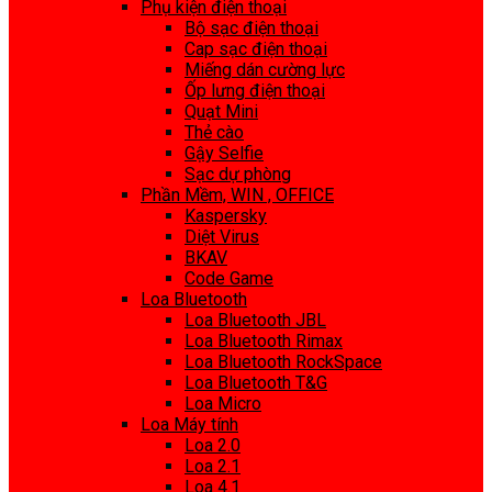
Phụ kiện điện thoại
Bộ sạc điện thoại
Cap sạc điện thoại
Miếng dán cường lực
Ốp lưng điện thoại
Quạt Mini
Thẻ cào
Gậy Selfie
Sạc dự phòng
Phần Mềm, WIN , OFFICE
Kaspersky
Diệt Virus
BKAV
Code Game
Loa Bluetooth
Loa Bluetooth JBL
Loa Bluetooth Rimax
Loa Bluetooth RockSpace
Loa Bluetooth T&G
Loa Micro
Loa Máy tính
Loa 2.0
Loa 2.1
Loa 4.1