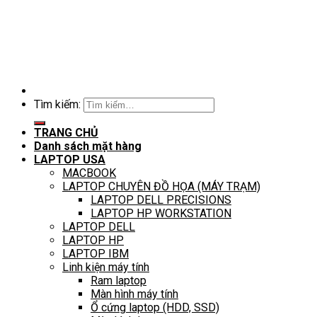
Tìm kiếm:
TRANG CHỦ
Danh sách mặt hàng
LAPTOP USA
MACBOOK
LAPTOP CHUYÊN ĐỒ HỌA (MÁY TRẠM)
LAPTOP DELL PRECISIONS
LAPTOP HP WORKSTATION
LAPTOP DELL
LAPTOP HP
LAPTOP IBM
Linh kiện máy tính
Ram laptop
Màn hình máy tính
Ổ cứng laptop (HDD, SSD)