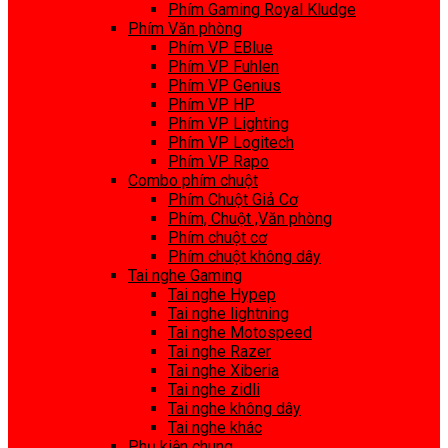
Phím Gaming Royal Kludge
Phím Văn phòng
Phím VP EBlue
Phím VP Fuhlen
Phím VP Genius
Phím VP HP
Phím VP Lighting
Phím VP Logitech
Phím VP Rapo
Combo phím chuột
Phím Chuột Giả Cơ
Phím, Chuột ,Văn phòng
Phím chuột cơ
Phím chuột không dây
Tai nghe Gaming
Tai nghe Hypep
Tai nghe lightning
Tai nghe Motospeed
Tai nghe Razer
Tai nghe Xiberia
Tai nghe zidli
Tai nghe không dây
Tai nghe khác
Phụ kiện chung