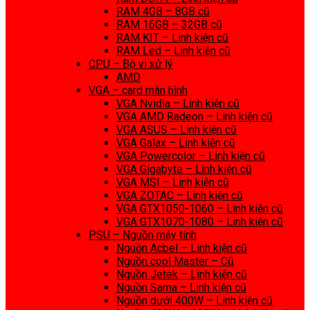
RAM 4GB – 8GB cũ
RAM 16GB – 32GB cũ
RAM KIT – Linh kiện cũ
RAM Led – Linh kiện cũ
CPU – Bộ vi xử lý
AMD
VGA – card màn hình
VGA Nvidia – Linh kiện cũ
VGA AMD Radeon – Linh kiện cũ
VGA ASUS – Linh kiện cũ
VGA Galax – Linh kiện cũ
VGA Powercolor – Linh kiện cũ
VGA Gigabyte – Linh kiện cũ
VGA MSI – Linh kiện cũ
VGA ZOTAC – Linh kiện cũ
VGA GTX1050-1060 – Linh kiện cũ
VGA GTX1070-1080 – Linh kiện cũ
PSU – Nguồn máy tính
Nguồn Acbel – Linh kiện cũ
Nguồn cool Master – Cũ
Nguồn Jetek – Linh kiện cũ
Nguồn Sama – Linh kiện cũ
Nguồn dưới 400W – Linh kiện cũ