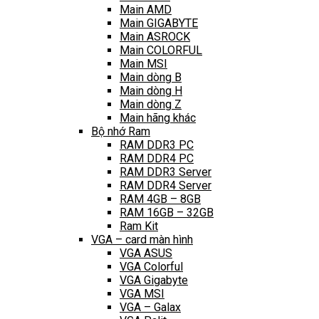
Main AMD
Main GIGABYTE
Main ASROCK
Main COLORFUL
Main MSI
Main dòng B
Main dòng H
Main dòng Z
Main hãng khác
Bộ nhớ Ram
RAM DDR3 PC
RAM DDR4 PC
RAM DDR3 Server
RAM DDR4 Server
RAM 4GB – 8GB
RAM 16GB – 32GB
Ram Kit
VGA – card màn hình
VGA ASUS
VGA Colorful
VGA Gigabyte
VGA MSI
VGA – Galax