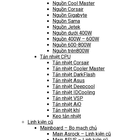
Nguồn Cool Master
Nguồn Corsair
Nguồn Gigabyte
Nguồn Sama
Nguồn Jetek
Nguồn dưới 400W
Nguồn 400W – 600W
Nguồn 600-800W
Nguồn trên800W
Tản nhiệt CPU
Tản nhiệt Corsair
Tản nhiệt Cooler Master
Tản nhiệt DarkFlash
Tản nhiệt Asus
Tản nhiệt Deepcool
Tản nhiệt IDCooling
Tản nhiệt VSP
Tản nhiệt AiO
Tản nhiệt khí
Keo tản nhiệt
Linh kiện cũ
Mainboard – Bo mạch chủ
Main Asrock – Linh kiện cũ
Main ASUS – Linh kiện cũ