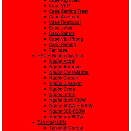
Case Xigmatek
Case VSP
Case Gaming Freak
Case Aerocool
Case Deepcool
Case Jetek
Case Sahara
Case Văn Phòng
Case Gaming
Fan case
PSU – Nguồn máy tính
Nguồn Acbel
Nguồn Aerocoo
Nguồn Cool Master
Nguồn Corsair
Nguồn Gigabyte
Nguồn Sama
Nguồn Jetek
Nguồn dưới 400W
Nguồn 400W – 600W
Nguồn 600-800W
Nguồn trên800W
Tản nhiệt CPU
Tản nhiệt Corsair