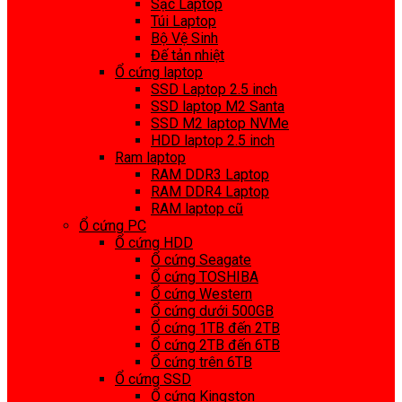
Sạc Laptop
Túi Laptop
Bộ Vệ Sinh
Đế tản nhiệt
Ổ cứng laptop
SSD Laptop 2.5 inch
SSD laptop M2 Santa
SSD M2 laptop NVMe
HDD laptop 2.5 inch
Ram laptop
RAM DDR3 Laptop
RAM DDR4 Laptop
RAM laptop cũ
Ổ cứng PC
Ổ cứng HDD
Ổ cứng Seagate
Ổ cứng TOSHIBA
Ổ cứng Western
Ổ cứng dưới 500GB
Ổ cứng 1TB đến 2TB
Ổ cứng 2TB đến 6TB
Ổ cứng trên 6TB
Ổ cứng SSD
Ổ cứng Kingston