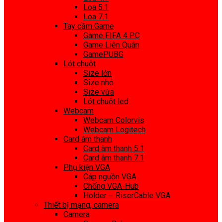
Loa 5.1
Loa 7.1
Tay cầm Game
Game FIFA 4 PC
Game Liên Quân
GamePUBG
Lót chuột
Size lớn
Size nhỏ
Size vừa
Lót chuột led
Webcam
Webcam Colorvis
Webcam Logitech
Card âm thanh
Card âm thanh 5.1
Card âm thanh 7.1
Phụ kiện VGA
Cáp nguồn VGA
Chống VGA-Hub
Holder – RiserCable VGA
Thiết bị mạng, camera
Camera