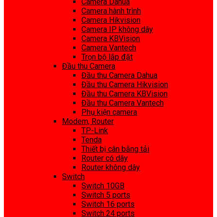
Camera Dahua
Camera hành trình
Camera Hikvision
Camera IP không dây
Camera KBVision
Camera Vantech
Trọn bộ lắp đặt
Đầu thu Camera
Đầu thu Camera Dahua
Đầu thu Camera Hikvision
Đầu thu Camera KBVision
Đầu thu Camera Vantech
Phụ kiện camera
Modem, Router
TP-Link
Tenda
Thiết bị cân bằng tải
Router có dây
Router không dây
Switch
Switch 10GB
Switch 5 ports
Switch 16 ports
Switch 24 ports