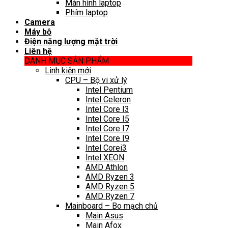
Màn hình laptop
Phím laptop
Camera
Máy bộ
Điện năng lượng mặt trời
Liên hệ
DANH MỤC SẢN PHẨM
Linh kiện mới
CPU – Bộ vi xử lý
Intel Pentium
Intel Celeron
Intel Core I3
Intel Core I5
Intel Core I7
Intel Core I9
Intel Corei3
Intel XEON
AMD Athlon
AMD Ryzen 3
AMD Ryzen 5
AMD Ryzen 7
Mainboard – Bo mạch chủ
Main Asus
Main Afox