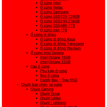
Ổ cứng Intel
Ổ cứng Netac
Ổ cứng Samsung
Ổ cứng SSD120-128GB
Ổ cứng SSD240-256GB
Ổ cứng SSD480-1TB
Ổ cứng trên 1TB
Ổ cứng di động
Ổ cứng di động Asus
Ổ cứng di động Transcend
Ổ cứng di động Western
Ổ cứng Intel Optane
Intel Optane 16GB
Intel Optane 32GB
Cap ổ cứng
Phụ kiện ổ cứng
Box ổ cứng
Caddy Bay – Tray SSD
Chuột, bàn phím, tai nghe
Chuột Gaming
Chuột Eblue
Chuột fuhlen
Chuột Lightning