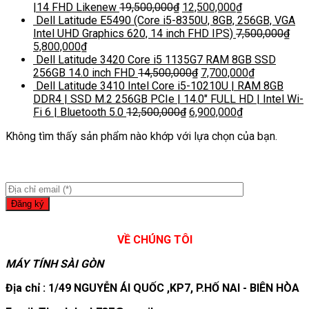
|14 FHD Likenew
19,500,000
₫
12,500,000
₫
Dell Latitude E5490 (Core i5-8350U, 8GB, 256GB, VGA
Intel UHD Graphics 620, 14 inch FHD IPS)
7,500,000
₫
5,800,000
₫
Dell Latitude 3420 Core i5 1135G7 RAM 8GB SSD
256GB 14.0 inch FHD
14,500,000
₫
7,700,000
₫
Dell Latitude 3410 Intel Core i5-10210U | RAM 8GB
DDR4 | SSD M.2 256GB PCIe | 14.0″ FULL HD | Intel Wi-
Fi 6 | Bluetooth 5.0
12,500,000
₫
6,900,000
₫
Không tìm thấy sản phẩm nào khớp với lựa chọn của bạn.
VỀ CHÚNG TÔI
MÁY TÍNH SÀI GÒN
Địa chỉ : 1/49 NGUYỄN ÁI QUỐC ,KP7, P.HỐ NAI - BIÊN HÒA