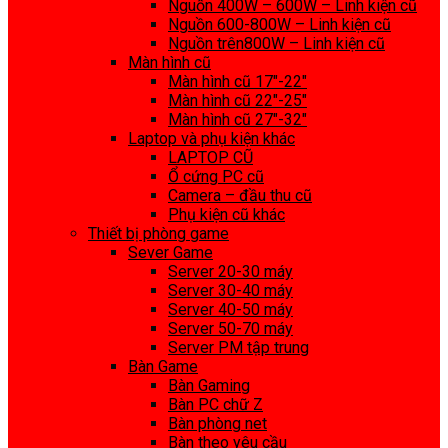
Nguồn 400W – 600W – Linh kiện cũ
Nguồn 600-800W – Linh kiện cũ
Nguồn trên800W – Linh kiện cũ
Màn hình cũ
Màn hình cũ 17″-22″
Màn hình cũ 22″-25″
Màn hình cũ 27″-32″
Laptop và phụ kiện khác
LAPTOP CŨ
Ổ cứng PC cũ
Camera – đầu thu cũ
Phụ kiện cũ khác
Thiết bị phòng game
Sever Game
Server 20-30 máy
Server 30-40 máy
Server 40-50 máy
Server 50-70 máy
Server PM tập trung
Bàn Game
Bàn Gaming
Bàn PC chữ Z
Bàn phòng net
Bàn theo yêu cầu