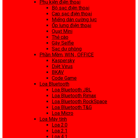
Phụ kiện điện thoại
Bộ sạc điện thoại
Cap sạc điện thoại
Miếng dán cường lực
Ốp lưng điện thoại
Quạt Mini
Thẻ cào
Gậy Selfie
Sạc dự phòng
Phần Mềm, WIN , OFFICE
Kaspersky
Diệt Virus
BKAV
Code Game
Loa Bluetooth
Loa Bluetooth JBL
Loa Bluetooth Rimax
Loa Bluetooth RockSpace
Loa Bluetooth T&G
Loa Micro
Loa Máy tính
Loa 2.0
Loa 2.1
Loa 4.1