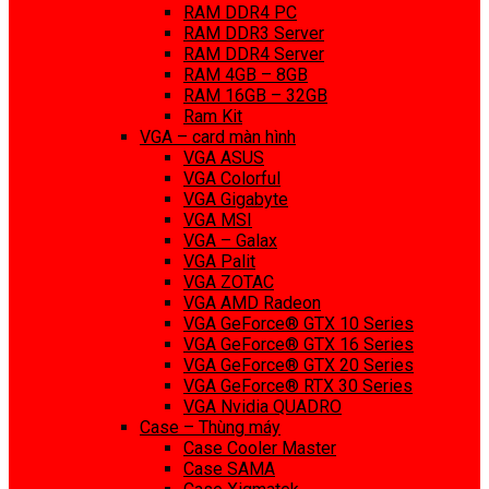
RAM DDR4 PC
RAM DDR3 Server
RAM DDR4 Server
RAM 4GB – 8GB
RAM 16GB – 32GB
Ram Kit
VGA – card màn hình
VGA ASUS
VGA Colorful
VGA Gigabyte
VGA MSI
VGA – Galax
VGA Palit
VGA ZOTAC
VGA AMD Radeon
VGA GeForce® GTX 10 Series
VGA GeForce® GTX 16 Series
VGA GeForce® GTX 20 Series
VGA GeForce® RTX 30 Series
VGA Nvidia QUADRO
Case – Thùng máy
Case Cooler Master
Case SAMA