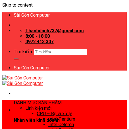
Skip to content
Sài Gòn Computer
Thanhdanh737@gmail.com
8:00 - 18:00
0972 413 307
Tìm kiếm:
Sài Gòn Computer
DANH MỤC SẢN PHẨM
Linh kiện mới
CPU – Bộ vi xử lý
Intel Pentium
Nhân viên kinh doanh
Intel Celeron