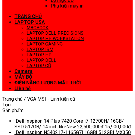
Lọ mực đổ
Phụ kiện máy in
TRANG CHỦ
LAPTOP USA
MACBOOK
LAPTOP DELL PRECISIONS
LAPTOP HP WORKSTATION
LAPTOP GAMING
LAPTOP IBM
LAPTOP HP
LAPTOP DELL
LAPTOP CŨ
Camera
MÁY BỘ
ĐIỆN NĂNG LƯỢNG MẶT TRỜI
Liên hệ
Trang chủ
/
VGA MSI - Linh kiện cũ
Lọc
Sản phẩm
Dell Inspiron 14 Plus 7420 Core i7-12700H/ 16GB/
SSD 512GB/ 14 inch likeNew
22,500,000
₫
15,900,000
₫
Dell Inspiron N5402 I7-1165G7| 16GB| 512GB| MX350