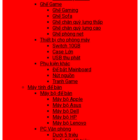
Ghế Game
Ghế Gaming
Ghế Sofa
Ghế chân quỳ lưng thấp
Ghế chân quỳ lưng cao
Ghế phòng net
Thiết bị cho phòng máy
Switch 10GB
Case Lớn
USB thu phát
Phụ kiện khác
Đế bắt Mainboard
Nút nguồn
Tranh Game
Máy tính để bàn
Máy bộ để bàn
Máy bộ Apple
Máy bộ Asus
Máy bộ Dell
Máy bộ HP
Máy bộ Lenovo
PC Văn phòng
Dưới 5 triệu