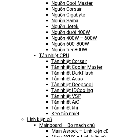
Nguồn Cool Master
Nguồn Corsair
Nguồn Gigabyte
Nguồn Sama
Nguồn Jetek
Nguồn dưới 400W
Nguồn 400W – 600W
Nguồn 600-800W
Nguồn trên800W
Tản nhiệt CPU
Tản nhiệt Corsair
Tản nhiệt Cooler Master
Tản nhiệt DarkFlash
Tản nhiệt Asus
Tản nhiệt Deepcool
Tản nhiệt IDCooling
Tản nhiệt VSP
Tản nhiệt AiO
Tản nhiệt khí
Keo tản nhiệt
Linh kiện cũ
Mainboard – Bo mạch chủ
Main Asrock – Linh kiện cũ
Main ASUS – Linh kiện cũ