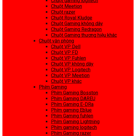
Chuột gaming logitech
Chuột Meetion
Chuột razer
Chuột Royal Kludge
Chuột Gaming không dây
Chuột Gaming Redragon
Chuột Gaming thương hiệu khác
Chuột văn phòng
Chuột VP Dell
Chuột VP FD
Chuột VP Fuhlen
Chuột VP không dây
Chuột VP Logitech
Chuột VP Meetion
Chuột VP khác
Phím Gaming
Phím Gaming Bosston
Phím Gaming DAREU
Phím Gaming E-DRa
Phím gaming Eblue
Phím Gaming fuhlen
Phím Gaming Lightning
Phím gaming logitech
Phím Gaming razer