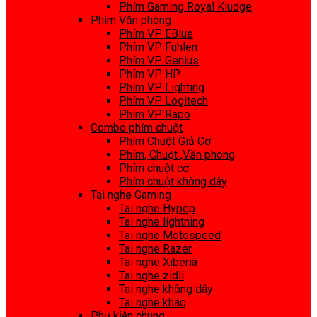
Phím Gaming Royal Kludge
Phím Văn phòng
Phím VP EBlue
Phím VP Fuhlen
Phím VP Genius
Phím VP HP
Phím VP Lighting
Phím VP Logitech
Phím VP Rapo
Combo phím chuột
Phím Chuột Giả Cơ
Phím, Chuột ,Văn phòng
Phím chuột cơ
Phím chuột không dây
Tai nghe Gaming
Tai nghe Hypep
Tai nghe lightning
Tai nghe Motospeed
Tai nghe Razer
Tai nghe Xiberia
Tai nghe zidli
Tai nghe không dây
Tai nghe khác
Phụ kiện chung