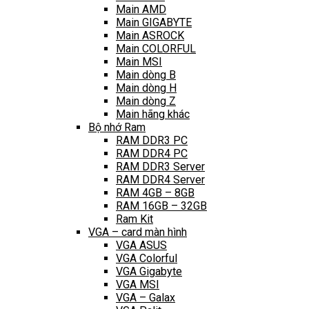
Main AMD
Main GIGABYTE
Main ASROCK
Main COLORFUL
Main MSI
Main dòng B
Main dòng H
Main dòng Z
Main hãng khác
Bộ nhớ Ram
RAM DDR3 PC
RAM DDR4 PC
RAM DDR3 Server
RAM DDR4 Server
RAM 4GB – 8GB
RAM 16GB – 32GB
Ram Kit
VGA – card màn hình
VGA ASUS
VGA Colorful
VGA Gigabyte
VGA MSI
VGA – Galax