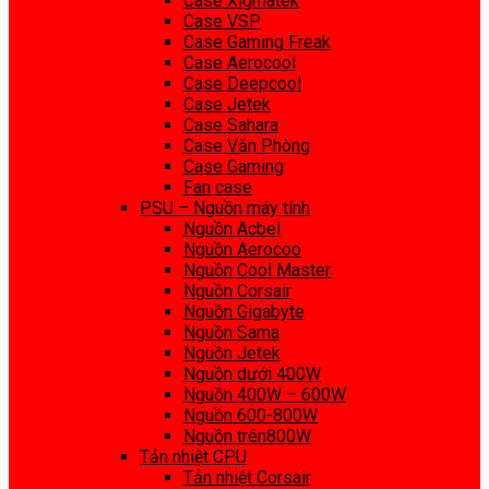
Case Xigmatek
Case VSP
Case Gaming Freak
Case Aerocool
Case Deepcool
Case Jetek
Case Sahara
Case Văn Phòng
Case Gaming
Fan case
PSU – Nguồn máy tính
Nguồn Acbel
Nguồn Aerocoo
Nguồn Cool Master
Nguồn Corsair
Nguồn Gigabyte
Nguồn Sama
Nguồn Jetek
Nguồn dưới 400W
Nguồn 400W – 600W
Nguồn 600-800W
Nguồn trên800W
Tản nhiệt CPU
Tản nhiệt Corsair