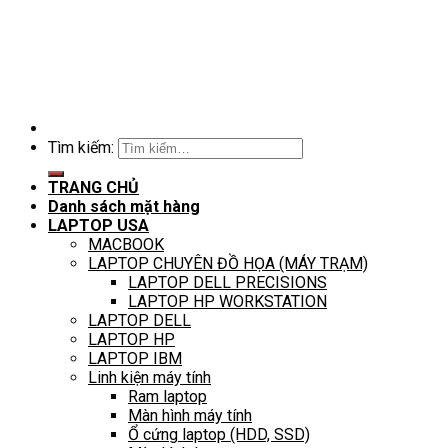
Tìm kiếm:
TRANG CHỦ
Danh sách mặt hàng
LAPTOP USA
MACBOOK
LAPTOP CHUYÊN ĐỒ HỌA (MÁY TRẠM)
LAPTOP DELL PRECISIONS
LAPTOP HP WORKSTATION
LAPTOP DELL
LAPTOP HP
LAPTOP IBM
Linh kiện máy tính
Ram laptop
Màn hình máy tính
Ổ cứng laptop (HDD, SSD)