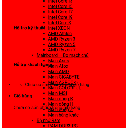
Intel Core I3
0972 413 307
Intel Core I5
Intel Core I7
Intel Core I9
Intel Corei3
Hỗ trợ kỹ thuật
Intel XEON
AMD Athlon
0974 816 737
AMD Ryzen 3
AMD Ryzen 5
AMD Ryzen 7
Mainboard – Bo mạch chủ
Main Asus
Hỗ trợ khách hàng
Main Afox
Main AMD
0983425737
Main GIGABYTE
Main ASROCK
Chưa có sản phẩm trong giỏ hàng.
Main COLORFUL
Main MSI
Giỏ hàng
Main dòng B
Main dòng H
Chưa có sản phẩm trong giỏ hàng.
Main dòng Z
Main hãng khác
Bộ nhớ Ram
RAM DDR3 PC