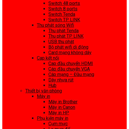
Switch 48 ports
Switch 8 ports
Switch Tenda
Switch TP LINK
Thu phát sóng Wifi
Thu phát Tenda
Thu phát TP LINK
USB thu phát
Bộ phát wifi di động
Card mạng không dây
Cap kết nối
Cap đầu chuyển HDMI
Cáp đầu chuyển VGA
Cáp mạng – Đầu mạng
Dây nhựa rút
Hub
Thiết bị văn phòng
Máy in
Máy in Brother
Máy in Canon
Máy in HP
Phụ kiện máy in
Cụm mực