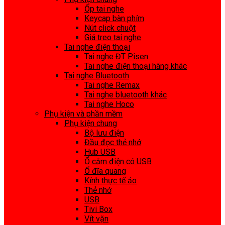
Ốp tai nghe
Keycap bàn phím
Nút click chuột
Giá treo tai nghe
Tai nghe điện thoại
Tai nghe ĐT Pisen
Tai nghe điện thoại hãng khác
Tai nghe Bluetooth
Tai nghe Remax
Tai nghe bluetooth khác
Tai nghe Hoco
Phụ kiện và phần mềm
Phụ kiện chung
Bộ lưu điện
Đầu đọc thẻ nhớ
Hub USB
Ổ cắm điện có USB
Ổ đĩa quang
Kính thực tế ảo
Thẻ nhớ
USB
Tivi Box
Vít vặn