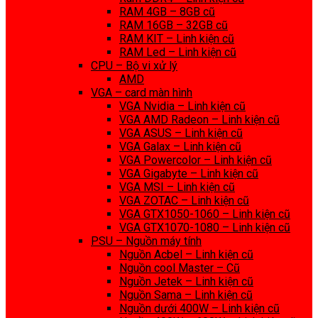
RAM 4GB – 8GB cũ
RAM 16GB – 32GB cũ
RAM KIT – Linh kiện cũ
RAM Led – Linh kiện cũ
CPU – Bộ vi xử lý
AMD
VGA – card màn hình
VGA Nvidia – Linh kiện cũ
VGA AMD Radeon – Linh kiện cũ
VGA ASUS – Linh kiện cũ
VGA Galax – Linh kiện cũ
VGA Powercolor – Linh kiện cũ
VGA Gigabyte – Linh kiện cũ
VGA MSI – Linh kiện cũ
VGA ZOTAC – Linh kiện cũ
VGA GTX1050-1060 – Linh kiện cũ
VGA GTX1070-1080 – Linh kiện cũ
PSU – Nguồn máy tính
Nguồn Acbel – Linh kiện cũ
Nguồn cool Master – Cũ
Nguồn Jetek – Linh kiện cũ
Nguồn Sama – Linh kiện cũ
Nguồn dưới 400W – Linh kiện cũ