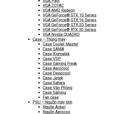
VGA Palit
VGA ZOTAC
VGA AMD Radeon
VGA GeForce® GTX 10 Series
VGA GeForce® GTX 16 Series
VGA GeForce® GTX 20 Series
VGA GeForce® RTX 30 Series
VGA Nvidia QUADRO
Case – Thùng máy
Case Cooler Master
Case SAMA
Case Xigmatek
Case VSP
Case Gaming Freak
Case Aerocool
Case Deepcool
Case Jetek
Case Sahara
Case Văn Phòng
Case Gaming
Fan case
PSU – Nguồn máy tính
Nguồn Acbel
Nguồn Aerocoo