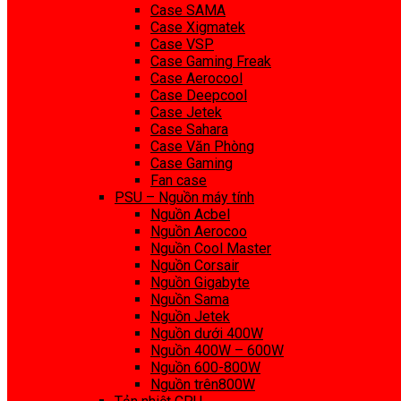
Case SAMA
Case Xigmatek
Case VSP
Case Gaming Freak
Case Aerocool
Case Deepcool
Case Jetek
Case Sahara
Case Văn Phòng
Case Gaming
Fan case
PSU – Nguồn máy tính
Nguồn Acbel
Nguồn Aerocoo
Nguồn Cool Master
Nguồn Corsair
Nguồn Gigabyte
Nguồn Sama
Nguồn Jetek
Nguồn dưới 400W
Nguồn 400W – 600W
Nguồn 600-800W
Nguồn trên800W