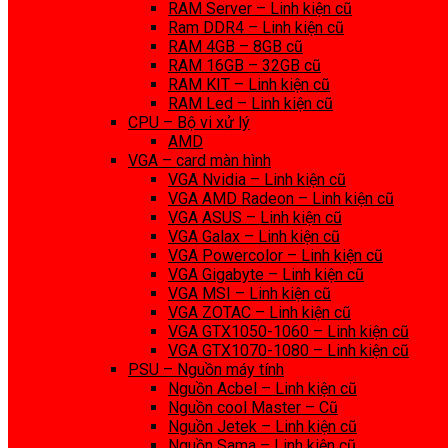
RAM Server – Linh kiện cũ
Ram DDR4 – Linh kiện cũ
RAM 4GB – 8GB cũ
RAM 16GB – 32GB cũ
RAM KIT – Linh kiện cũ
RAM Led – Linh kiện cũ
CPU – Bộ vi xử lý
AMD
VGA – card màn hình
VGA Nvidia – Linh kiện cũ
VGA AMD Radeon – Linh kiện cũ
VGA ASUS – Linh kiện cũ
VGA Galax – Linh kiện cũ
VGA Powercolor – Linh kiện cũ
VGA Gigabyte – Linh kiện cũ
VGA MSI – Linh kiện cũ
VGA ZOTAC – Linh kiện cũ
VGA GTX1050-1060 – Linh kiện cũ
VGA GTX1070-1080 – Linh kiện cũ
PSU – Nguồn máy tính
Nguồn Acbel – Linh kiện cũ
Nguồn cool Master – Cũ
Nguồn Jetek – Linh kiện cũ
Nguồn Sama – Linh kiện cũ