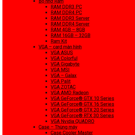
Bộ nhớ Ram
RAM DDR3 PC
RAM DDR4 PC
RAM DDR3 Server
RAM DDR4 Server
RAM 4GB – 8GB
RAM 16GB – 32GB
Ram Kit
VGA – card màn hình
VGA ASUS
VGA Colorful
VGA Gigabyte
VGA MSI
VGA – Galax
VGA Palit
VGA ZOTAC
VGA AMD Radeon
VGA GeForce® GTX 10 Series
VGA GeForce® GTX 16 Series
VGA GeForce® GTX 20 Series
VGA GeForce® RTX 30 Series
VGA Nvidia QUADRO
Case – Thùng máy
Case Cooler Master