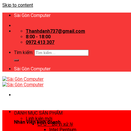
Skip to content
Sài Gòn Computer
Thanhdanh737@gmail.com
8:00 - 18:00
0972 413 307
Tìm kiếm:
Sài Gòn Computer
DANH MỤC SẢN PHẨM
Linh kiện mới
Nhân viên kinh doanh
CPU – Bộ vi xử lý
Intel Pentium