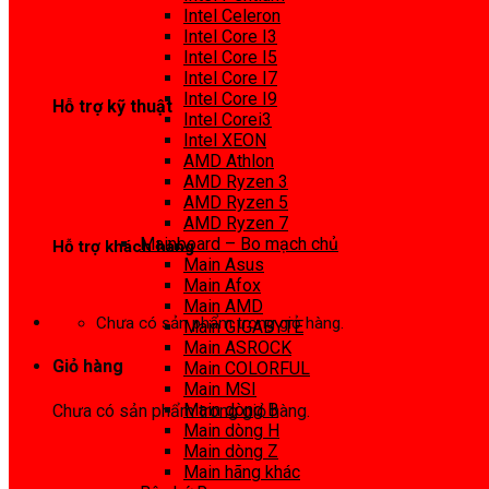
0972 413 307
Intel Celeron
Intel Core I3
Intel Core I5
Intel Core I7
Intel Core I9
Hỗ trợ kỹ thuật
Intel Corei3
Intel XEON
0974 816 737
AMD Athlon
AMD Ryzen 3
AMD Ryzen 5
AMD Ryzen 7
Mainboard – Bo mạch chủ
Hỗ trợ khách hàng
Main Asus
Main Afox
0983425737
Main AMD
Chưa có sản phẩm trong giỏ hàng.
Main GIGABYTE
Main ASROCK
Giỏ hàng
Main COLORFUL
Main MSI
Main dòng B
Chưa có sản phẩm trong giỏ hàng.
Main dòng H
Main dòng Z
Main hãng khác