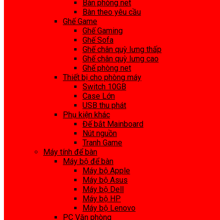
Bàn phòng net
Bàn theo yêu cầu
Ghế Game
Ghế Gaming
Ghế Sofa
Ghế chân quỳ lưng thấp
Ghế chân quỳ lưng cao
Ghế phòng net
Thiết bị cho phòng máy
Switch 10GB
Case Lớn
USB thu phát
Phụ kiện khác
Đế bắt Mainboard
Nút nguồn
Tranh Game
Máy tính để bàn
Máy bộ để bàn
Máy bộ Apple
Máy bộ Asus
Máy bộ Dell
Máy bộ HP
Máy bộ Lenovo
PC Văn phòng