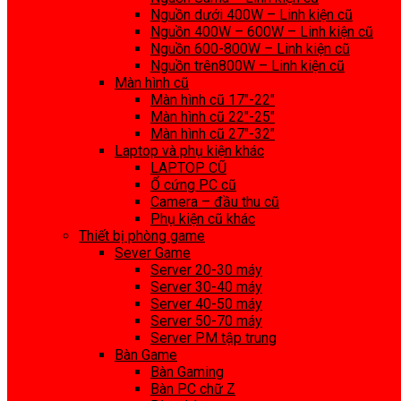
Nguồn dưới 400W – Linh kiện cũ
Nguồn 400W – 600W – Linh kiện cũ
Nguồn 600-800W – Linh kiện cũ
Nguồn trên800W – Linh kiện cũ
Màn hình cũ
Màn hình cũ 17″-22″
Màn hình cũ 22″-25″
Màn hình cũ 27″-32″
Laptop và phụ kiện khác
LAPTOP CŨ
Ổ cứng PC cũ
Camera – đầu thu cũ
Phụ kiện cũ khác
Thiết bị phòng game
Sever Game
Server 20-30 máy
Server 30-40 máy
Server 40-50 máy
Server 50-70 máy
Server PM tập trung
Bàn Game
Bàn Gaming
Bàn PC chữ Z