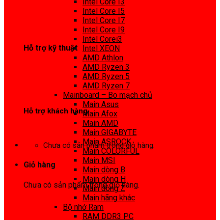
Intel Core I3
0972 413 307
Intel Core I5
Intel Core I7
Intel Core I9
Intel Corei3
Hỗ trợ kỹ thuật
Intel XEON
AMD Athlon
0974 816 737
AMD Ryzen 3
AMD Ryzen 5
AMD Ryzen 7
Mainboard – Bo mạch chủ
Main Asus
Hỗ trợ khách hàng
Main Afox
Main AMD
0983425737
Main GIGABYTE
Main ASROCK
Chưa có sản phẩm trong giỏ hàng.
Main COLORFUL
Main MSI
Giỏ hàng
Main dòng B
Main dòng H
Chưa có sản phẩm trong giỏ hàng.
Main dòng Z
Main hãng khác
Bộ nhớ Ram
RAM DDR3 PC