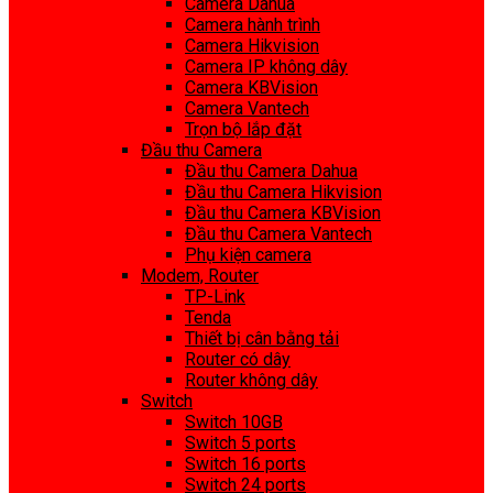
Camera Dahua
Camera hành trình
Camera Hikvision
Camera IP không dây
Camera KBVision
Camera Vantech
Trọn bộ lắp đặt
Đầu thu Camera
Đầu thu Camera Dahua
Đầu thu Camera Hikvision
Đầu thu Camera KBVision
Đầu thu Camera Vantech
Phụ kiện camera
Modem, Router
TP-Link
Tenda
Thiết bị cân bằng tải
Router có dây
Router không dây
Switch
Switch 10GB
Switch 5 ports
Switch 16 ports
Switch 24 ports