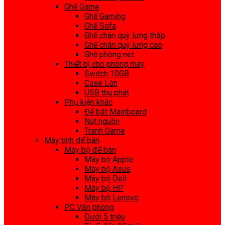
Ghế Game
Ghế Gaming
Ghế Sofa
Ghế chân quỳ lưng thấp
Ghế chân quỳ lưng cao
Ghế phòng net
Thiết bị cho phòng máy
Switch 10GB
Case Lớn
USB thu phát
Phụ kiện khác
Đế bắt Mainboard
Nút nguồn
Tranh Game
Máy tính để bàn
Máy bộ để bàn
Máy bộ Apple
Máy bộ Asus
Máy bộ Dell
Máy bộ HP
Máy bộ Lenovo
PC Văn phòng
Dưới 5 triệu