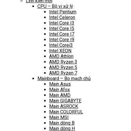
Linh kiện mới
CPU – Bộ vi xử lý
Intel Pentium
Intel Celeron
Intel Core I3
Intel Core I5
Intel Core I7
Intel Core I9
Intel Corei3
Intel XEON
AMD Athlon
AMD Ryzen 3
AMD Ryzen 5
AMD Ryzen 7
Mainboard – Bo mạch chủ
Main Asus
Main Afox
Main AMD
Main GIGABYTE
Main ASROCK
Main COLORFUL
Main MSI
Main dòng B
Main dòng H