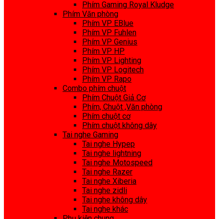
Phím Gaming Royal Kludge
Phím Văn phòng
Phím VP EBlue
Phím VP Fuhlen
Phím VP Genius
Phím VP HP
Phím VP Lighting
Phím VP Logitech
Phím VP Rapo
Combo phím chuột
Phím Chuột Giả Cơ
Phím, Chuột ,Văn phòng
Phím chuột cơ
Phím chuột không dây
Tai nghe Gaming
Tai nghe Hypep
Tai nghe lightning
Tai nghe Motospeed
Tai nghe Razer
Tai nghe Xiberia
Tai nghe zidli
Tai nghe không dây
Tai nghe khác
Phụ kiện chung