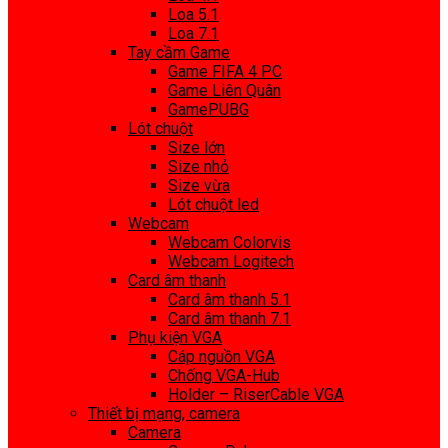
Loa 5.1
Loa 7.1
Tay cầm Game
Game FIFA 4 PC
Game Liên Quân
GamePUBG
Lót chuột
Size lớn
Size nhỏ
Size vừa
Lót chuột led
Webcam
Webcam Colorvis
Webcam Logitech
Card âm thanh
Card âm thanh 5.1
Card âm thanh 7.1
Phụ kiện VGA
Cáp nguồn VGA
Chống VGA-Hub
Holder – RiserCable VGA
Thiết bị mạng, camera
Camera