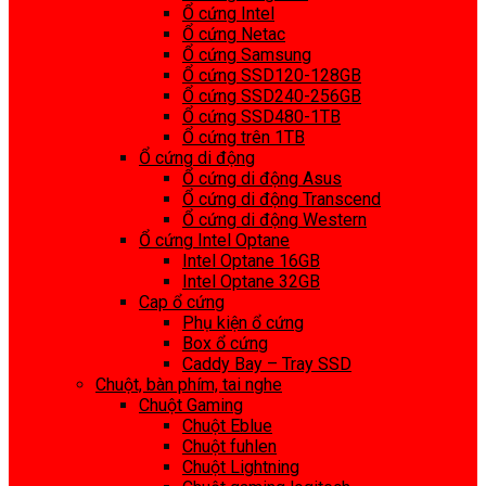
Ổ cứng Intel
Ổ cứng Netac
Ổ cứng Samsung
Ổ cứng SSD120-128GB
Ổ cứng SSD240-256GB
Ổ cứng SSD480-1TB
Ổ cứng trên 1TB
Ổ cứng di động
Ổ cứng di động Asus
Ổ cứng di động Transcend
Ổ cứng di động Western
Ổ cứng Intel Optane
Intel Optane 16GB
Intel Optane 32GB
Cap ổ cứng
Phụ kiện ổ cứng
Box ổ cứng
Caddy Bay – Tray SSD
Chuột, bàn phím, tai nghe
Chuột Gaming
Chuột Eblue
Chuột fuhlen
Chuột Lightning