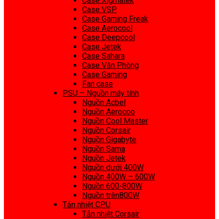
Case Xigmatek
Case VSP
Case Gaming Freak
Case Aerocool
Case Deepcool
Case Jetek
Case Sahara
Case Văn Phòng
Case Gaming
Fan case
PSU – Nguồn máy tính
Nguồn Acbel
Nguồn Aerocoo
Nguồn Cool Master
Nguồn Corsair
Nguồn Gigabyte
Nguồn Sama
Nguồn Jetek
Nguồn dưới 400W
Nguồn 400W – 600W
Nguồn 600-800W
Nguồn trên800W
Tản nhiệt CPU
Tản nhiệt Corsair