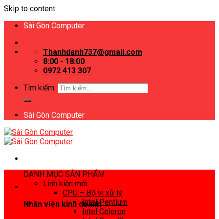
Skip to content
Sài Gòn Computer
Thanhdanh737@gmail.com
8:00 - 18:00
0972 413 307
Tìm kiếm:
Sài Gòn Computer
DANH MỤC SẢN PHẨM
Linh kiện mới
CPU – Bộ vi xử lý
Intel Pentium
Nhân viên kinh doanh
Intel Celeron