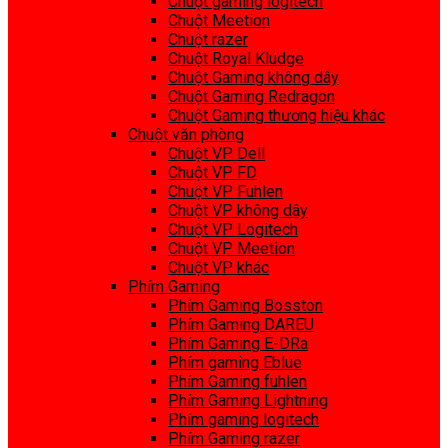
Chuột gaming logitech
Chuột Meetion
Chuột razer
Chuột Royal Kludge
Chuột Gaming không dây
Chuột Gaming Redragon
Chuột Gaming thương hiệu khác
Chuột văn phòng
Chuột VP Dell
Chuột VP FD
Chuột VP Fuhlen
Chuột VP không dây
Chuột VP Logitech
Chuột VP Meetion
Chuột VP khác
Phím Gaming
Phím Gaming Bosston
Phím Gaming DAREU
Phím Gaming E-DRa
Phím gaming Eblue
Phím Gaming fuhlen
Phím Gaming Lightning
Phím gaming logitech
Phím Gaming razer