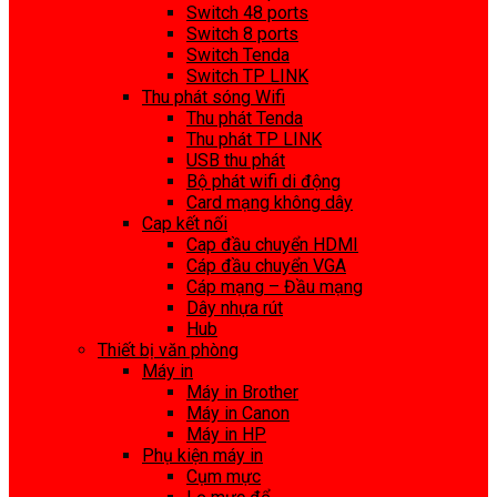
Switch 48 ports
Switch 8 ports
Switch Tenda
Switch TP LINK
Thu phát sóng Wifi
Thu phát Tenda
Thu phát TP LINK
USB thu phát
Bộ phát wifi di động
Card mạng không dây
Cap kết nối
Cap đầu chuyển HDMI
Cáp đầu chuyển VGA
Cáp mạng – Đầu mạng
Dây nhựa rút
Hub
Thiết bị văn phòng
Máy in
Máy in Brother
Máy in Canon
Máy in HP
Phụ kiện máy in
Cụm mực