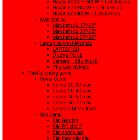
Nguồn 400W – 600W – Linh kiện cũ
Nguồn 600-800W – Linh kiện cũ
Nguồn trên800W – Linh kiện cũ
Màn hình cũ
Màn hình cũ 17″-22″
Màn hình cũ 22″-25″
Màn hình cũ 27″-32″
Laptop và phụ kiện khác
LAPTOP CŨ
Ổ cứng PC cũ
Camera – đầu thu cũ
Phụ kiện cũ khác
Thiết bị phòng game
Sever Game
Server 20-30 máy
Server 30-40 máy
Server 40-50 máy
Server 50-70 máy
Server PM tập trung
Bàn Game
Bàn Gaming
Bàn PC chữ Z
Bàn phòng net
Bàn theo yêu cầu