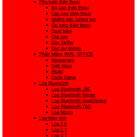
Phụ kiện điện thoại
Bộ sạc điện thoại
Cap sạc điện thoại
Miếng dán cường lực
Ốp lưng điện thoại
Quạt Mini
Thẻ cào
Gậy Selfie
Sạc dự phòng
Phần Mềm, WIN , OFFICE
Kaspersky
Diệt Virus
BKAV
Code Game
Loa Bluetooth
Loa Bluetooth JBL
Loa Bluetooth Rimax
Loa Bluetooth RockSpace
Loa Bluetooth T&G
Loa Micro
Loa Máy tính
Loa 2.0
Loa 2.1
Loa 4.1