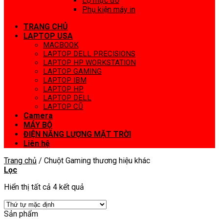
Lọ mực đổ
Phụ kiện máy in
TRANG CHỦ
LAPTOP USA
MACBOOK
LAPTOP DELL PRECISIONS
LAPTOP HP WORKSTATION
LAPTOP GAMING
LAPTOP IBM
LAPTOP HP
LAPTOP DELL
LAPTOP CŨ
Camera
MÁY BỘ
ĐIỆN NĂNG LƯỢNG MẶT TRỜI
Liên hệ
Trang chủ
/
Chuột Gaming thương hiệu khác
Lọc
Hiển thị tất cả 4 kết quả
Sản phẩm