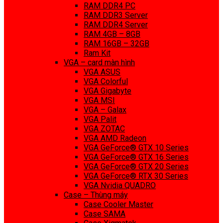
RAM DDR4 PC
RAM DDR3 Server
RAM DDR4 Server
RAM 4GB – 8GB
RAM 16GB – 32GB
Ram Kit
VGA – card màn hình
VGA ASUS
VGA Colorful
VGA Gigabyte
VGA MSI
VGA – Galax
VGA Palit
VGA ZOTAC
VGA AMD Radeon
VGA GeForce® GTX 10 Series
VGA GeForce® GTX 16 Series
VGA GeForce® GTX 20 Series
VGA GeForce® RTX 30 Series
VGA Nvidia QUADRO
Case – Thùng máy
Case Cooler Master
Case SAMA