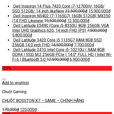
Dell Inspiron 14 Plus 7420 Core i7-12700H/ 16GB/
SSD 512GB/ 14 inch likeNew
22,500,000
₫
15,900,000
₫
Dell Inspiron N5402 I7-1165G7| 16GB| 512GB| MX350
|14 FHD Likenew
19,500,000
₫
12,500,000
₫
Dell Latitude E5490 (Core i5-8350U, 8GB, 256GB, VGA
Intel UHD Graphics 620, 14 inch FHD IPS)
7,500,000
₫
5,800,000
₫
Dell Latitude 3420 Core i5 1135G7 RAM 8GB SSD
256GB 14.0 inch FHD
14,500,000
₫
7,700,000
₫
Dell Latitude 3410 Intel Core i5-10210U | RAM 8GB
DDR4 | SSD M.2 256GB PCIe | 14.0″ FULL HD | Intel Wi-
Fi 6 | Bluetooth 5.0
12,500,000
₫
6,900,000
₫
-29%
Add to wishlist
Chuột Gaming
CHUỘT BOSSTON X7 – GAME – CHÍNH HÃNG
170,000
₫
120,000
₫