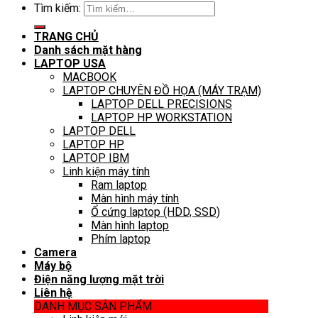
Tìm kiếm:
TRANG CHỦ
Danh sách mặt hàng
LAPTOP USA
MACBOOK
LAPTOP CHUYÊN ĐỒ HỌA (MÁY TRẠM)
LAPTOP DELL PRECISIONS
LAPTOP HP WORKSTATION
LAPTOP DELL
LAPTOP HP
LAPTOP IBM
Linh kiện máy tính
Ram laptop
Màn hình máy tính
Ổ cứng laptop (HDD, SSD)
Màn hình laptop
Phím laptop
Camera
Máy bộ
Điện năng lượng mặt trời
Liên hệ
DANH MỤC SẢN PHẨM