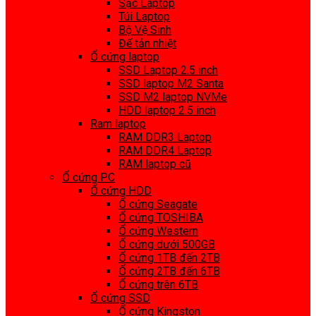
Sạc Laptop
Túi Laptop
Bộ Vệ Sinh
Đế tản nhiệt
Ổ cứng laptop
SSD Laptop 2.5 inch
SSD laptop M2 Santa
SSD M2 laptop NVMe
HDD laptop 2.5 inch
Ram laptop
RAM DDR3 Laptop
RAM DDR4 Laptop
RAM laptop cũ
Ổ cứng PC
Ổ cứng HDD
Ổ cứng Seagate
Ổ cứng TOSHIBA
Ổ cứng Western
Ổ cứng dưới 500GB
Ổ cứng 1TB đến 2TB
Ổ cứng 2TB đến 6TB
Ổ cứng trên 6TB
Ổ cứng SSD
Ổ cứng Kingston