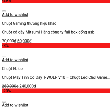
-29%
Add to wishlist
Chuột Gaming thương hiệu khác
Chuột có dây Mitsumi Hàng công ty full box cổng usb
70,000
₫
50,000
₫
-8%
Add to wishlist
Chuột Eblue
Chuột Máy Tính Có Dây T-WOLF V10 – Chuột Led Chơi Game
– Chuột PC Laptop Gaming
260,000
₫
240,000
₫
-20%
Add to wishlist