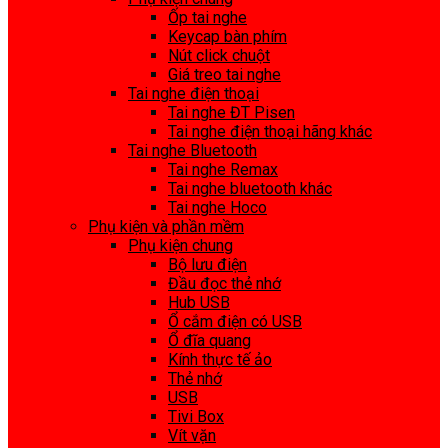
Ốp tai nghe
Keycap bàn phím
Nút click chuột
Giá treo tai nghe
Tai nghe điện thoại
Tai nghe ĐT Pisen
Tai nghe điện thoại hãng khác
Tai nghe Bluetooth
Tai nghe Remax
Tai nghe bluetooth khác
Tai nghe Hoco
Phụ kiện và phần mềm
Phụ kiện chung
Bộ lưu điện
Đầu đọc thẻ nhớ
Hub USB
Ổ cắm điện có USB
Ổ đĩa quang
Kính thực tế ảo
Thẻ nhớ
USB
Tivi Box
Vít vặn