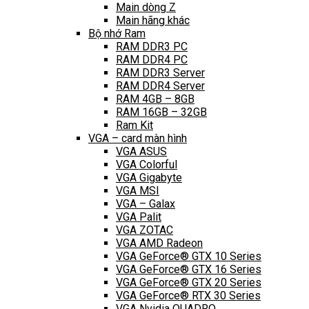
Main dòng Z
Main hãng khác
Bộ nhớ Ram
RAM DDR3 PC
RAM DDR4 PC
RAM DDR3 Server
RAM DDR4 Server
RAM 4GB – 8GB
RAM 16GB – 32GB
Ram Kit
VGA – card màn hình
VGA ASUS
VGA Colorful
VGA Gigabyte
VGA MSI
VGA – Galax
VGA Palit
VGA ZOTAC
VGA AMD Radeon
VGA GeForce® GTX 10 Series
VGA GeForce® GTX 16 Series
VGA GeForce® GTX 20 Series
VGA GeForce® RTX 30 Series
VGA Nvidia QUADRO