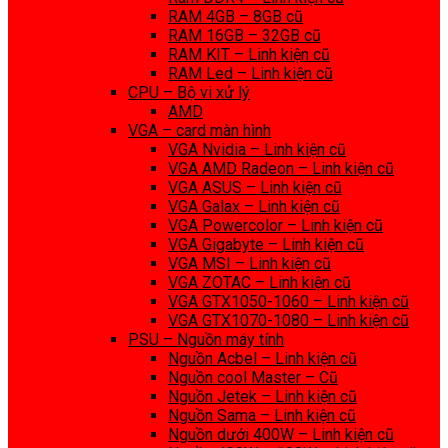
RAM 4GB – 8GB cũ
RAM 16GB – 32GB cũ
RAM KIT – Linh kiện cũ
RAM Led – Linh kiện cũ
CPU – Bộ vi xử lý
AMD
VGA – card màn hình
VGA Nvidia – Linh kiện cũ
VGA AMD Radeon – Linh kiện cũ
VGA ASUS – Linh kiện cũ
VGA Galax – Linh kiện cũ
VGA Powercolor – Linh kiện cũ
VGA Gigabyte – Linh kiện cũ
VGA MSI – Linh kiện cũ
VGA ZOTAC – Linh kiện cũ
VGA GTX1050-1060 – Linh kiện cũ
VGA GTX1070-1080 – Linh kiện cũ
PSU – Nguồn máy tính
Nguồn Acbel – Linh kiện cũ
Nguồn cool Master – Cũ
Nguồn Jetek – Linh kiện cũ
Nguồn Sama – Linh kiện cũ
Nguồn dưới 400W – Linh kiện cũ