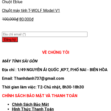
Chuột Eblue
Chuột máy tính T-WOLF Model V1
100,000
₫
80,000
₫
VỀ CHÚNG TÔI
MÁY TÍNH SÀI GÒN
Địa chỉ : 1/49 NGUYỄN ÁI QUỐC ,KP7, P.HỐ NAI - BIÊN HÒA
Email: Thanhdanh737@gmail.com
Thời gian làm việc: T2-Chủ nhật, 8h30-18h30
CHÍNH SÁCH BẢO MẬT VÀ THANH TOÁN
Chính Sách Bảo Mật
Hình T
hức Thanh Toán