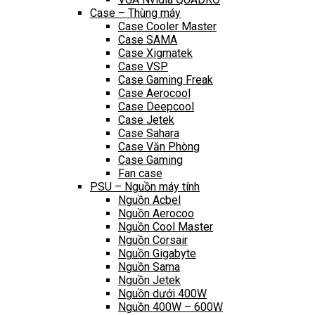
Case – Thùng máy
Case Cooler Master
Case SAMA
Case Xigmatek
Case VSP
Case Gaming Freak
Case Aerocool
Case Deepcool
Case Jetek
Case Sahara
Case Văn Phòng
Case Gaming
Fan case
PSU – Nguồn máy tính
Nguồn Acbel
Nguồn Aerocoo
Nguồn Cool Master
Nguồn Corsair
Nguồn Gigabyte
Nguồn Sama
Nguồn Jetek
Nguồn dưới 400W
Nguồn 400W – 600W