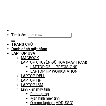
Tìm kiếm:
TRANG CHỦ
Danh sách mặt hàng
LAPTOP USA
MACBOOK
LAPTOP CHUYÊN ĐỒ HỌA (MÁY TRẠM)
LAPTOP DELL PRECISIONS
LAPTOP HP WORKSTATION
LAPTOP DELL
LAPTOP HP
LAPTOP IBM
Linh kiện máy tính
Ram laptop
Màn hình máy tính
Ổ cứng laptop (HDD, SSD)