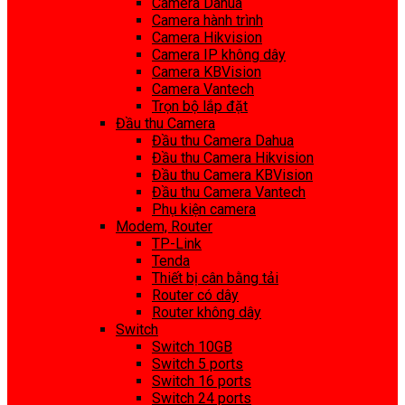
Camera Dahua
Camera hành trình
Camera Hikvision
Camera IP không dây
Camera KBVision
Camera Vantech
Trọn bộ lắp đặt
Đầu thu Camera
Đầu thu Camera Dahua
Đầu thu Camera Hikvision
Đầu thu Camera KBVision
Đầu thu Camera Vantech
Phụ kiện camera
Modem, Router
TP-Link
Tenda
Thiết bị cân bằng tải
Router có dây
Router không dây
Switch
Switch 10GB
Switch 5 ports
Switch 16 ports
Switch 24 ports