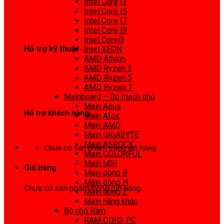
Intel Core I3
0972 413 307
Intel Core I5
Intel Core I7
Intel Core I9
Intel Corei3
Hỗ trợ kỹ thuật
Intel XEON
AMD Athlon
0974 816 737
AMD Ryzen 3
AMD Ryzen 5
AMD Ryzen 7
Mainboard – Bo mạch chủ
Main Asus
Hỗ trợ khách hàng
Main Afox
Main AMD
0983425737
Main GIGABYTE
Main ASROCK
Chưa có sản phẩm trong giỏ hàng.
Main COLORFUL
Main MSI
Giỏ hàng
Main dòng B
Main dòng H
Chưa có sản phẩm trong giỏ hàng.
Main dòng Z
Main hãng khác
Bộ nhớ Ram
RAM DDR3 PC