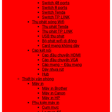
Switch 48 ports
Switch 8 ports
Switch Tenda
Switch TP LINK
Thu phát sóng Wifi
Thu phát Tenda
Thu phát TP LINK
USB thu phát
Bộ phát wifi di động
Card mạng không dây
Cap kết nối
Cap đầu chuyển HDMI
Cáp đầu chuyển VGA
Cáp mạng – Đầu mạng
Dây nhựa rút
Hub
Thiết bị văn phòng
Máy in
Máy in Brother
Máy in Canon
Máy in HP
Phụ kiện máy in
Cụm mực