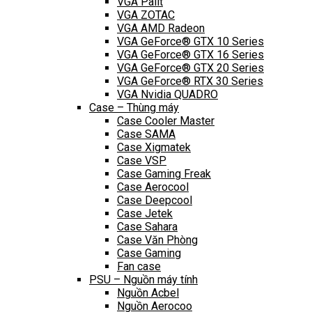
VGA Palit
VGA ZOTAC
VGA AMD Radeon
VGA GeForce® GTX 10 Series
VGA GeForce® GTX 16 Series
VGA GeForce® GTX 20 Series
VGA GeForce® RTX 30 Series
VGA Nvidia QUADRO
Case – Thùng máy
Case Cooler Master
Case SAMA
Case Xigmatek
Case VSP
Case Gaming Freak
Case Aerocool
Case Deepcool
Case Jetek
Case Sahara
Case Văn Phòng
Case Gaming
Fan case
PSU – Nguồn máy tính
Nguồn Acbel
Nguồn Aerocoo