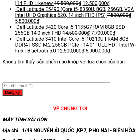
|14 FHD Likenew
19,500,000
₫
12,500,000
₫
Dell Latitude E5490 (Core i5-8350U, 8GB, 256GB, VGA
Intel UHD Graphics 620, 14 inch FHD IPS)
7,500,000
₫
5,800,000
₫
Dell Latitude 3420 Core i5 1135G7 RAM 8GB SSD
256GB 14.0 inch FHD
14,500,000
₫
7,700,000
₫
Dell Latitude 3410 Intel Core i5-10210U | RAM 8GB
DDR4 | SSD M.2 256GB PCIe | 14.0″ FULL HD | Intel Wi-
Fi 6 | Bluetooth 5.0
12,500,000
₫
6,900,000
₫
Không tìm thấy sản phẩm nào khớp với lựa chọn của bạn.
VỀ CHÚNG TÔI
MÁY TÍNH SÀI GÒN
Địa chỉ : 1/49 NGUYỄN ÁI QUỐC ,KP7, P.HỐ NAI - BIÊN HÒA