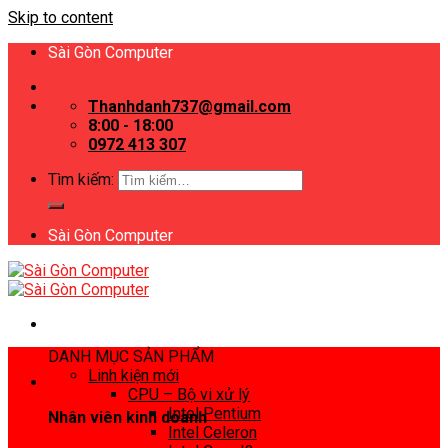
Skip to content
Sài Gòn Computer
Thanhdanh737@gmail.com
8:00 - 18:00
0972 413 307
Tìm kiếm:
Sài Gòn Computer
DANH MỤC SẢN PHẨM
Linh kiện mới
CPU – Bộ vi xử lý
Intel Pentium
Nhân viên kinh doanh
Intel Celeron