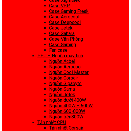
Case Xigmatek
Case VSP
Case Gaming Freak
Case Aerocool
Case Deepcool
Case Jetek
Case Sahara
Case Văn Phòng
Case Gaming
Fan case
PSU – Nguồn máy tính
Nguồn Acbel
Nguồn Aerocoo
Nguồn Cool Master
Nguồn Corsair
Nguồn Gigabyte
Nguồn Sama
Nguồn Jetek
Nguồn dưới 400W
Nguồn 400W – 600W
Nguồn 600-800W
Nguồn trên800W
Tản nhiệt CPU
Tản nhiệt Corsair