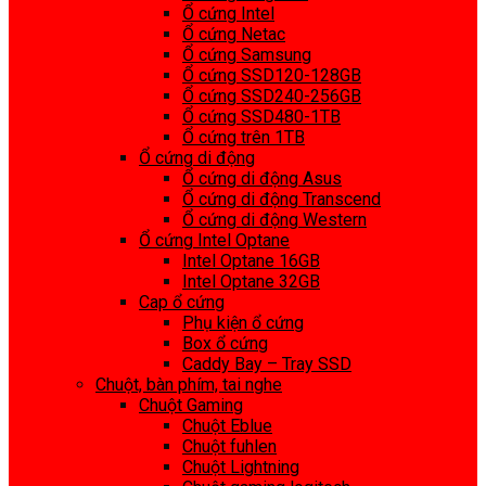
Ổ cứng Intel
Ổ cứng Netac
Ổ cứng Samsung
Ổ cứng SSD120-128GB
Ổ cứng SSD240-256GB
Ổ cứng SSD480-1TB
Ổ cứng trên 1TB
Ổ cứng di động
Ổ cứng di động Asus
Ổ cứng di động Transcend
Ổ cứng di động Western
Ổ cứng Intel Optane
Intel Optane 16GB
Intel Optane 32GB
Cap ổ cứng
Phụ kiện ổ cứng
Box ổ cứng
Caddy Bay – Tray SSD
Chuột, bàn phím, tai nghe
Chuột Gaming
Chuột Eblue
Chuột fuhlen
Chuột Lightning