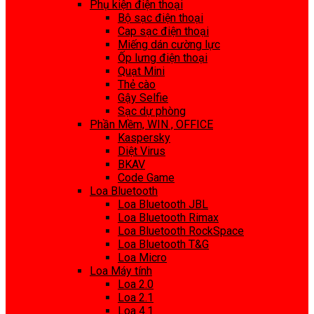
Phụ kiện điện thoại
Bộ sạc điện thoại
Cap sạc điện thoại
Miếng dán cường lực
Ốp lưng điện thoại
Quạt Mini
Thẻ cào
Gậy Selfie
Sạc dự phòng
Phần Mềm, WIN , OFFICE
Kaspersky
Diệt Virus
BKAV
Code Game
Loa Bluetooth
Loa Bluetooth JBL
Loa Bluetooth Rimax
Loa Bluetooth RockSpace
Loa Bluetooth T&G
Loa Micro
Loa Máy tính
Loa 2.0
Loa 2.1
Loa 4.1