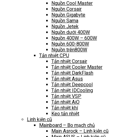
Nguồn Cool Master
Nguồn Corsair
Nguồn Gigabyte
Nguồn Sama
Nguồn Jetek
Nguồn dưới 400W
Nguồn 400W – 600W
Nguồn 600-800W
Nguồn trên800W
Tản nhiệt CPU
Tản nhiệt Corsair
Tản nhiệt Cooler Master
Tản nhiệt DarkFlash
Tản nhiệt Asus
Tản nhiệt Deepcool
Tản nhiệt IDCooling
Tản nhiệt VSP
Tản nhiệt AiO
Tản nhiệt khí
Keo tản nhiệt
Linh kiện cũ
Mainboard – Bo mạch chủ
Main Asrock – Linh kiện cũ
Main ASUS – Linh kiện cũ