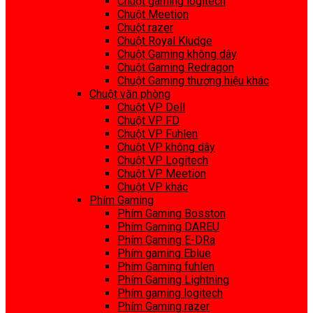
Chuột gaming logitech
Chuột Meetion
Chuột razer
Chuột Royal Kludge
Chuột Gaming không dây
Chuột Gaming Redragon
Chuột Gaming thương hiệu khác
Chuột văn phòng
Chuột VP Dell
Chuột VP FD
Chuột VP Fuhlen
Chuột VP không dây
Chuột VP Logitech
Chuột VP Meetion
Chuột VP khác
Phím Gaming
Phím Gaming Bosston
Phím Gaming DAREU
Phím Gaming E-DRa
Phím gaming Eblue
Phím Gaming fuhlen
Phím Gaming Lightning
Phím gaming logitech
Phím Gaming razer