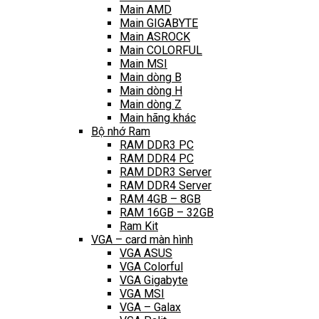
Main AMD
Main GIGABYTE
Main ASROCK
Main COLORFUL
Main MSI
Main dòng B
Main dòng H
Main dòng Z
Main hãng khác
Bộ nhớ Ram
RAM DDR3 PC
RAM DDR4 PC
RAM DDR3 Server
RAM DDR4 Server
RAM 4GB – 8GB
RAM 16GB – 32GB
Ram Kit
VGA – card màn hình
VGA ASUS
VGA Colorful
VGA Gigabyte
VGA MSI
VGA – Galax