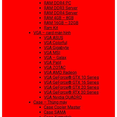
RAM DDR4 PC
RAM DDR3 Server
RAM DDR4 Server
RAM 4GB – 8GB
RAM 16GB – 32GB
Ram Kit
VGA – card màn hình
VGA ASUS
VGA Colorful
VGA Gigabyte
VGA MSI
VGA – Galax
VGA Palit
VGA ZOTAC
VGA AMD Radeon
VGA GeForce® GTX 10 Series
VGA GeForce® GTX 16 Series
VGA GeForce® GTX 20 Series
VGA GeForce® RTX 30 Series
VGA Nvidia QUADRO
Case – Thùng máy
Case Cooler Master
Case SAMA