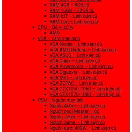
RAM 4GB – 8GB cũ
RAM 16GB – 32GB cũ
RAM KIT – Linh kiện cũ
RAM Led – Linh kiện cũ
CPU – Bộ vi xử lý
AMD
VGA – card màn hình
VGA Nvidia – Linh kiện cũ
VGA AMD Radeon – Linh kiện cũ
VGA ASUS – Linh kiện cũ
VGA Galax – Linh kiện cũ
VGA Powercolor – Linh kiện cũ
VGA Gigabyte – Linh kiện cũ
VGA MSI – Linh kiện cũ
VGA ZOTAC – Linh kiện cũ
VGA GTX1050-1060 – Linh kiện cũ
VGA GTX1070-1080 – Linh kiện cũ
PSU – Nguồn máy tính
Nguồn Acbel – Linh kiện cũ
Nguồn cool Master – Cũ
Nguồn Jetek – Linh kiện cũ
Nguồn Sama – Linh kiện cũ
Nguồn dưới 400W – Linh kiện cũ