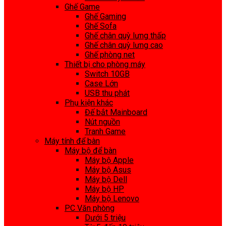
Ghế Game
Ghế Gaming
Ghế Sofa
Ghế chân quỳ lưng thấp
Ghế chân quỳ lưng cao
Ghế phòng net
Thiết bị cho phòng máy
Switch 10GB
Case Lớn
USB thu phát
Phụ kiện khác
Đế bắt Mainboard
Nút nguồn
Tranh Game
Máy tính để bàn
Máy bộ để bàn
Máy bộ Apple
Máy bộ Asus
Máy bộ Dell
Máy bộ HP
Máy bộ Lenovo
PC Văn phòng
Dưới 5 triệu