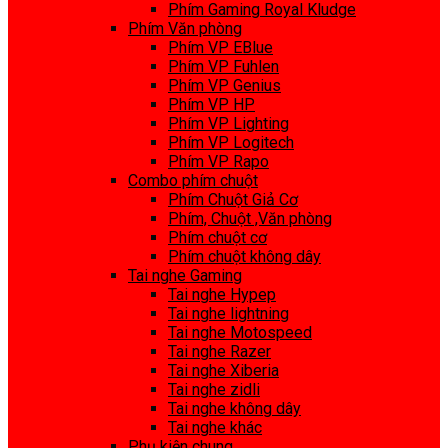
Phím Gaming Royal Kludge
Phím Văn phòng
Phím VP EBlue
Phím VP Fuhlen
Phím VP Genius
Phím VP HP
Phím VP Lighting
Phím VP Logitech
Phím VP Rapo
Combo phím chuột
Phím Chuột Giả Cơ
Phím, Chuột ,Văn phòng
Phím chuột cơ
Phím chuột không dây
Tai nghe Gaming
Tai nghe Hypep
Tai nghe lightning
Tai nghe Motospeed
Tai nghe Razer
Tai nghe Xiberia
Tai nghe zidli
Tai nghe không dây
Tai nghe khác
Phụ kiện chung