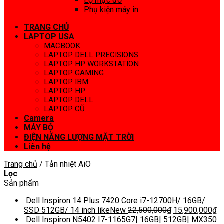
Lọ mực đổ
Phụ kiện máy in
TRANG CHỦ
LAPTOP USA
MACBOOK
LAPTOP DELL PRECISIONS
LAPTOP HP WORKSTATION
LAPTOP GAMING
LAPTOP IBM
LAPTOP HP
LAPTOP DELL
LAPTOP CŨ
Camera
MÁY BỘ
ĐIỆN NĂNG LƯỢNG MẶT TRỜI
Liên hệ
Trang chủ
/
Tản nhiệt AiO
Lọc
Sản phẩm
Dell Inspiron 14 Plus 7420 Core i7-12700H/ 16GB/
SSD 512GB/ 14 inch likeNew
22,500,000
₫
15,900,000
₫
Dell Inspiron N5402 I7-1165G7| 16GB| 512GB| MX350