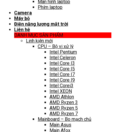
Màn hình laptop
Phím laptop
Camera
Máy bộ
Điện năng lượng mặt trời
Liên hệ
DANH MỤC SẢN PHẨM
Linh kiện mới
CPU – Bộ vi xử lý
Intel Pentium
Intel Celeron
Intel Core I3
Intel Core I5
Intel Core I7
Intel Core I9
Intel Corei3
Intel XEON
AMD Athlon
AMD Ryzen 3
AMD Ryzen 5
AMD Ryzen 7
Mainboard – Bo mạch chủ
Main Asus
Main Afox