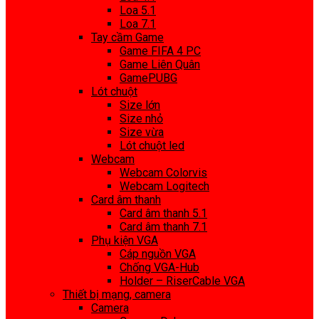
Loa 5.1
Loa 7.1
Tay cầm Game
Game FIFA 4 PC
Game Liên Quân
GamePUBG
Lót chuột
Size lớn
Size nhỏ
Size vừa
Lót chuột led
Webcam
Webcam Colorvis
Webcam Logitech
Card âm thanh
Card âm thanh 5.1
Card âm thanh 7.1
Phụ kiện VGA
Cáp nguồn VGA
Chống VGA-Hub
Holder – RiserCable VGA
Thiết bị mạng, camera
Camera