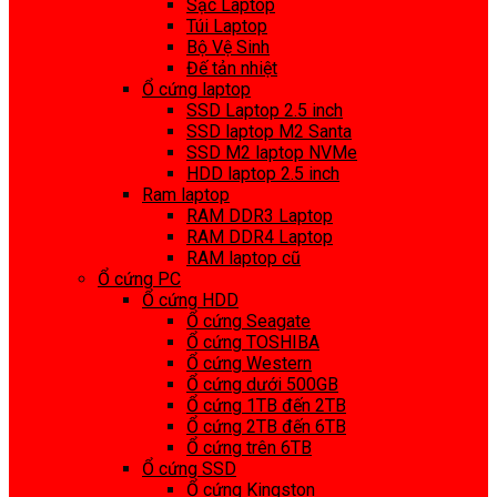
Sạc Laptop
Túi Laptop
Bộ Vệ Sinh
Đế tản nhiệt
Ổ cứng laptop
SSD Laptop 2.5 inch
SSD laptop M2 Santa
SSD M2 laptop NVMe
HDD laptop 2.5 inch
Ram laptop
RAM DDR3 Laptop
RAM DDR4 Laptop
RAM laptop cũ
Ổ cứng PC
Ổ cứng HDD
Ổ cứng Seagate
Ổ cứng TOSHIBA
Ổ cứng Western
Ổ cứng dưới 500GB
Ổ cứng 1TB đến 2TB
Ổ cứng 2TB đến 6TB
Ổ cứng trên 6TB
Ổ cứng SSD
Ổ cứng Kingston