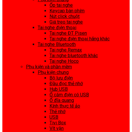
Ốp tai nghe
Keycap bàn phím
Nút click chuột
Giá treo tai nghe
Tai nghe điện thoại
Tai nghe ĐT Pisen
Tai nghe điện thoại hãng khác
Tai nghe Bluetooth
Tai nghe Remax
Tai nghe bluetooth khác
Tai nghe Hoco
Phụ kiện và phần mềm
Phụ kiện chung
Bộ lưu điện
Đầu đọc thẻ nhớ
Hub USB
Ổ cắm điện có USB
Ổ đĩa quang
Kính thực tế ảo
Thẻ nhớ
USB
Tivi Box
Vít vặn