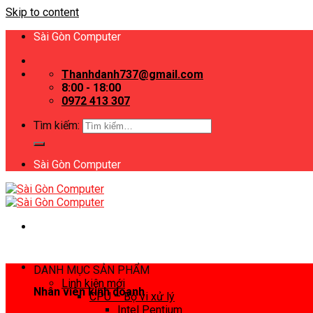
Skip to content
Sài Gòn Computer
Thanhdanh737@gmail.com
8:00 - 18:00
0972 413 307
Tìm kiếm:
Sài Gòn Computer
DANH MỤC SẢN PHẨM
Linh kiện mới
Nhân viên kinh doanh
CPU – Bộ vi xử lý
Intel Pentium