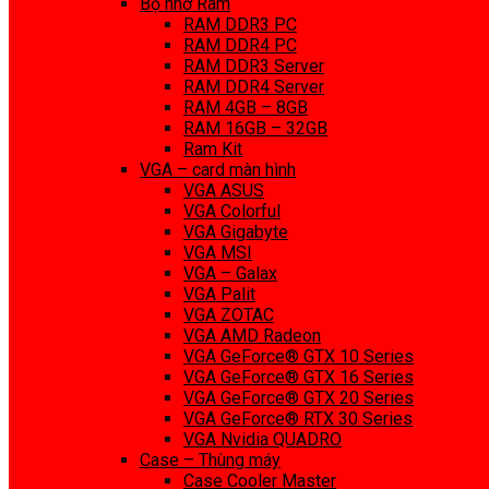
Bộ nhớ Ram
RAM DDR3 PC
RAM DDR4 PC
RAM DDR3 Server
RAM DDR4 Server
RAM 4GB – 8GB
RAM 16GB – 32GB
Ram Kit
VGA – card màn hình
VGA ASUS
VGA Colorful
VGA Gigabyte
VGA MSI
VGA – Galax
VGA Palit
VGA ZOTAC
VGA AMD Radeon
VGA GeForce® GTX 10 Series
VGA GeForce® GTX 16 Series
VGA GeForce® GTX 20 Series
VGA GeForce® RTX 30 Series
VGA Nvidia QUADRO
Case – Thùng máy
Case Cooler Master