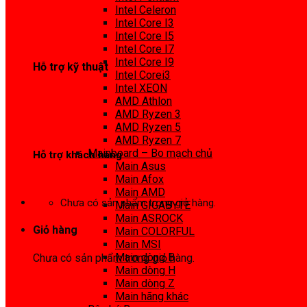
0972 413 307
Intel Celeron
Intel Core I3
Intel Core I5
Intel Core I7
Intel Core I9
Hỗ trợ kỹ thuật
Intel Corei3
Intel XEON
0974 816 737
AMD Athlon
AMD Ryzen 3
AMD Ryzen 5
AMD Ryzen 7
Mainboard – Bo mạch chủ
Hỗ trợ khách hàng
Main Asus
Main Afox
0983425737
Main AMD
Chưa có sản phẩm trong giỏ hàng.
Main GIGABYTE
Main ASROCK
Giỏ hàng
Main COLORFUL
Main MSI
Main dòng B
Chưa có sản phẩm trong giỏ hàng.
Main dòng H
Main dòng Z
Main hãng khác