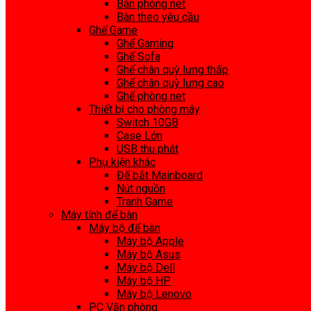
Bàn phòng net
Bàn theo yêu cầu
Ghế Game
Ghế Gaming
Ghế Sofa
Ghế chân quỳ lưng thấp
Ghế chân quỳ lưng cao
Ghế phòng net
Thiết bị cho phòng máy
Switch 10GB
Case Lớn
USB thu phát
Phụ kiện khác
Đế bắt Mainboard
Nút nguồn
Tranh Game
Máy tính để bàn
Máy bộ để bàn
Máy bộ Apple
Máy bộ Asus
Máy bộ Dell
Máy bộ HP
Máy bộ Lenovo
PC Văn phòng