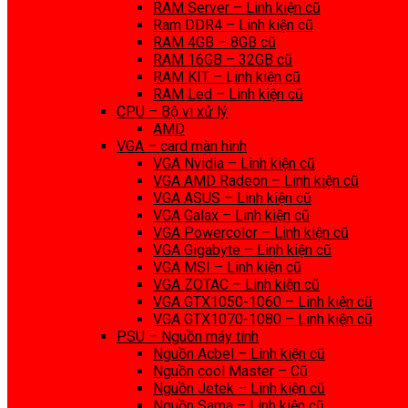
RAM Server – Linh kiện cũ
Ram DDR4 – Linh kiện cũ
RAM 4GB – 8GB cũ
RAM 16GB – 32GB cũ
RAM KIT – Linh kiện cũ
RAM Led – Linh kiện cũ
CPU – Bộ vi xử lý
AMD
VGA – card màn hình
VGA Nvidia – Linh kiện cũ
VGA AMD Radeon – Linh kiện cũ
VGA ASUS – Linh kiện cũ
VGA Galax – Linh kiện cũ
VGA Powercolor – Linh kiện cũ
VGA Gigabyte – Linh kiện cũ
VGA MSI – Linh kiện cũ
VGA ZOTAC – Linh kiện cũ
VGA GTX1050-1060 – Linh kiện cũ
VGA GTX1070-1080 – Linh kiện cũ
PSU – Nguồn máy tính
Nguồn Acbel – Linh kiện cũ
Nguồn cool Master – Cũ
Nguồn Jetek – Linh kiện cũ
Nguồn Sama – Linh kiện cũ