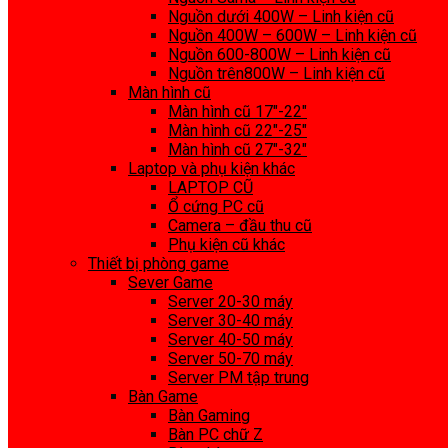
Nguồn dưới 400W – Linh kiện cũ
Nguồn 400W – 600W – Linh kiện cũ
Nguồn 600-800W – Linh kiện cũ
Nguồn trên800W – Linh kiện cũ
Màn hình cũ
Màn hình cũ 17″-22″
Màn hình cũ 22″-25″
Màn hình cũ 27″-32″
Laptop và phụ kiện khác
LAPTOP CŨ
Ổ cứng PC cũ
Camera – đầu thu cũ
Phụ kiện cũ khác
Thiết bị phòng game
Sever Game
Server 20-30 máy
Server 30-40 máy
Server 40-50 máy
Server 50-70 máy
Server PM tập trung
Bàn Game
Bàn Gaming
Bàn PC chữ Z