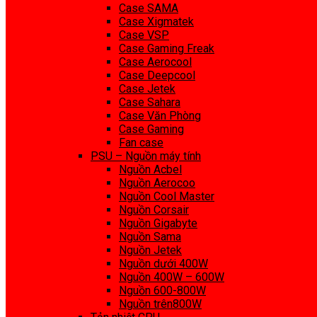
Case SAMA
Case Xigmatek
Case VSP
Case Gaming Freak
Case Aerocool
Case Deepcool
Case Jetek
Case Sahara
Case Văn Phòng
Case Gaming
Fan case
PSU – Nguồn máy tính
Nguồn Acbel
Nguồn Aerocoo
Nguồn Cool Master
Nguồn Corsair
Nguồn Gigabyte
Nguồn Sama
Nguồn Jetek
Nguồn dưới 400W
Nguồn 400W – 600W
Nguồn 600-800W
Nguồn trên800W