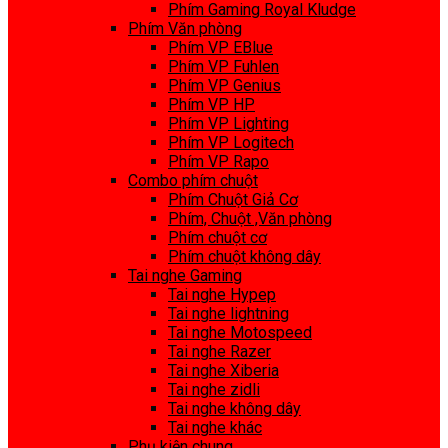
Phím Gaming Royal Kludge
Phím Văn phòng
Phím VP EBlue
Phím VP Fuhlen
Phím VP Genius
Phím VP HP
Phím VP Lighting
Phím VP Logitech
Phím VP Rapo
Combo phím chuột
Phím Chuột Giả Cơ
Phím, Chuột ,Văn phòng
Phím chuột cơ
Phím chuột không dây
Tai nghe Gaming
Tai nghe Hypep
Tai nghe lightning
Tai nghe Motospeed
Tai nghe Razer
Tai nghe Xiberia
Tai nghe zidli
Tai nghe không dây
Tai nghe khác
Phụ kiện chung