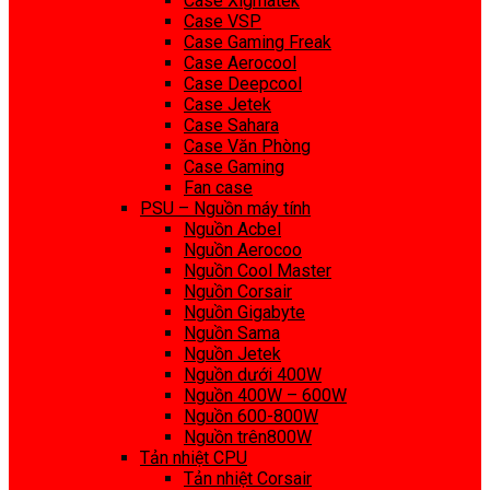
Case Xigmatek
Case VSP
Case Gaming Freak
Case Aerocool
Case Deepcool
Case Jetek
Case Sahara
Case Văn Phòng
Case Gaming
Fan case
PSU – Nguồn máy tính
Nguồn Acbel
Nguồn Aerocoo
Nguồn Cool Master
Nguồn Corsair
Nguồn Gigabyte
Nguồn Sama
Nguồn Jetek
Nguồn dưới 400W
Nguồn 400W – 600W
Nguồn 600-800W
Nguồn trên800W
Tản nhiệt CPU
Tản nhiệt Corsair