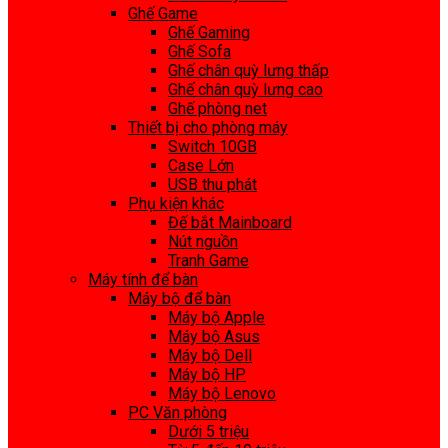
Ghế Game
Ghế Gaming
Ghế Sofa
Ghế chân quỳ lưng thấp
Ghế chân quỳ lưng cao
Ghế phòng net
Thiết bị cho phòng máy
Switch 10GB
Case Lớn
USB thu phát
Phụ kiện khác
Đế bắt Mainboard
Nút nguồn
Tranh Game
Máy tính để bàn
Máy bộ để bàn
Máy bộ Apple
Máy bộ Asus
Máy bộ Dell
Máy bộ HP
Máy bộ Lenovo
PC Văn phòng
Dưới 5 triệu