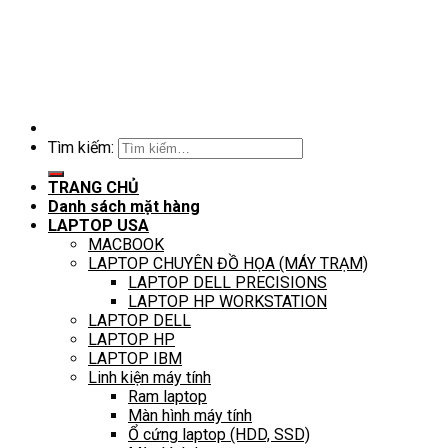
Tìm kiếm:
TRANG CHỦ
Danh sách mặt hàng
LAPTOP USA
MACBOOK
LAPTOP CHUYÊN ĐỒ HỌA (MÁY TRẠM)
LAPTOP DELL PRECISIONS
LAPTOP HP WORKSTATION
LAPTOP DELL
LAPTOP HP
LAPTOP IBM
Linh kiện máy tính
Ram laptop
Màn hình máy tính
Ổ cứng laptop (HDD, SSD)