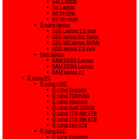
Sạc Laptop
Túi Laptop
Bộ Vệ Sinh
Đế tản nhiệt
Ổ cứng laptop
SSD Laptop 2.5 inch
SSD laptop M2 Santa
SSD M2 laptop NVMe
HDD laptop 2.5 inch
Ram laptop
RAM DDR3 Laptop
RAM DDR4 Laptop
RAM laptop cũ
Ổ cứng PC
Ổ cứng HDD
Ổ cứng Seagate
Ổ cứng TOSHIBA
Ổ cứng Western
Ổ cứng dưới 500GB
Ổ cứng 1TB đến 2TB
Ổ cứng 2TB đến 6TB
Ổ cứng trên 6TB
Ổ cứng SSD
Ổ cứng Kingston