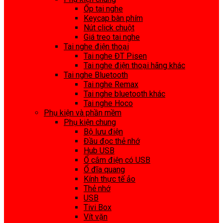
Ốp tai nghe
Keycap bàn phím
Nút click chuột
Giá treo tai nghe
Tai nghe điện thoại
Tai nghe ĐT Pisen
Tai nghe điện thoại hãng khác
Tai nghe Bluetooth
Tai nghe Remax
Tai nghe bluetooth khác
Tai nghe Hoco
Phụ kiện và phần mềm
Phụ kiện chung
Bộ lưu điện
Đầu đọc thẻ nhớ
Hub USB
Ổ cắm điện có USB
Ổ đĩa quang
Kính thực tế ảo
Thẻ nhớ
USB
Tivi Box
Vít vặn