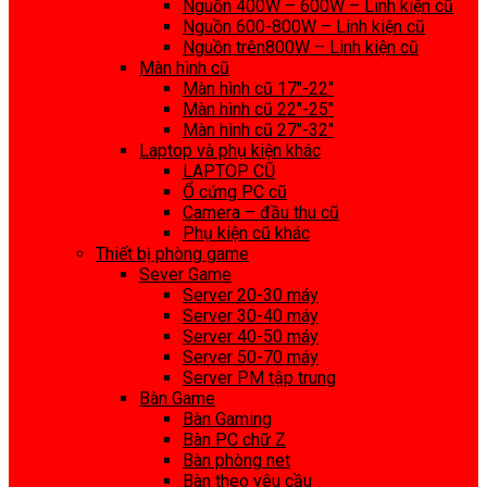
Nguồn 400W – 600W – Linh kiện cũ
Nguồn 600-800W – Linh kiện cũ
Nguồn trên800W – Linh kiện cũ
Màn hình cũ
Màn hình cũ 17″-22″
Màn hình cũ 22″-25″
Màn hình cũ 27″-32″
Laptop và phụ kiện khác
LAPTOP CŨ
Ổ cứng PC cũ
Camera – đầu thu cũ
Phụ kiện cũ khác
Thiết bị phòng game
Sever Game
Server 20-30 máy
Server 30-40 máy
Server 40-50 máy
Server 50-70 máy
Server PM tập trung
Bàn Game
Bàn Gaming
Bàn PC chữ Z
Bàn phòng net
Bàn theo yêu cầu