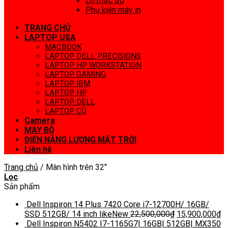
Lọ mực đổ
Phụ kiện máy in
TRANG CHỦ
LAPTOP USA
MACBOOK
LAPTOP DELL PRECISIONS
LAPTOP HP WORKSTATION
LAPTOP GAMING
LAPTOP IBM
LAPTOP HP
LAPTOP DELL
LAPTOP CŨ
Camera
MÁY BỘ
ĐIỆN NĂNG LƯỢNG MẶT TRỜI
Liên hệ
Trang chủ
/
Màn hình trên 32"
Lọc
Sản phẩm
Dell Inspiron 14 Plus 7420 Core i7-12700H/ 16GB/
SSD 512GB/ 14 inch likeNew
22,500,000
₫
15,900,000
₫
Dell Inspiron N5402 I7-1165G7| 16GB| 512GB| MX350