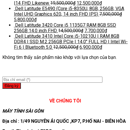
|14 FHD Likenew
19,500,000
₫
12,500,000
₫
Dell Latitude E5490 (Core i5-8350U, 8GB, 256GB, VGA
Intel UHD Graphics 620, 14 inch FHD IPS)
7,500,000
₫
5,800,000
₫
Dell Latitude 3420 Core i5 1135G7 RAM 8GB SSD
256GB 14.0 inch FHD
14,500,000
₫
7,700,000
₫
Dell Latitude 3410 Intel Core i5-10210U | RAM 8GB
DDR4 | SSD M.2 256GB PCIe | 14.0″ FULL HD | Intel Wi-
Fi 6 | Bluetooth 5.0
12,500,000
₫
6,900,000
₫
Không tìm thấy sản phẩm nào khớp với lựa chọn của bạn.
VỀ CHÚNG TÔI
MÁY TÍNH SÀI GÒN
Địa chỉ : 1/49 NGUYỄN ÁI QUỐC ,KP7, P.HỐ NAI - BIÊN HÒA