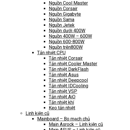
Nguồn Cool Master
Nguồn Corsair
Nguồn Gigabyte
Nguồn Sama
Nguồn Jetek
Nguồn dưới 400W
Nguồn 400W – 600W
Nguồn 600-800W
Nguồn trên800W
Tản nhiệt CPU
Tản nhiệt Corsair
Tản nhiệt Cooler Master
Tản nhiệt DarkFlash
Tản nhiệt Asus
Tản nhiệt Deepcool
Tản nhiệt IDCooling
Tản nhiệt VSP
Tản nhiệt AiO
Tản nhiệt khí
Keo tản nhiệt
Linh kiện cũ
Mainboard – Bo mạch chủ
Main Asrock – Linh kiện cũ
Main ASUS – Linh kiện cũ