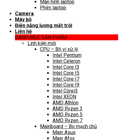
Màn hình laptop
Phím laptop
Camera
Máy bộ
Điện năng lượng mặt trời
Liên hệ
DANH MỤC SẢN PHẨM
Linh kiện mới
CPU – Bộ vi xử lý
Intel Pentium
Intel Celeron
Intel Core I3
Intel Core I5
Intel Core I7
Intel Core I9
Intel Corei3
Intel XEON
AMD Athlon
AMD Ryzen 3
AMD Ryzen 5
AMD Ryzen 7
Mainboard – Bo mạch chủ
Main Asus
Main Afox