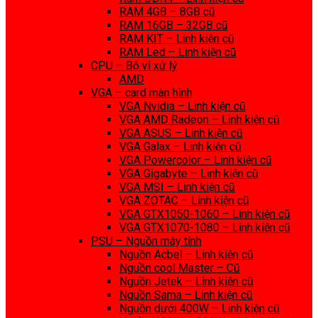
RAM 4GB – 8GB cũ
RAM 16GB – 32GB cũ
RAM KIT – Linh kiện cũ
RAM Led – Linh kiện cũ
CPU – Bộ vi xử lý
AMD
VGA – card màn hình
VGA Nvidia – Linh kiện cũ
VGA AMD Radeon – Linh kiện cũ
VGA ASUS – Linh kiện cũ
VGA Galax – Linh kiện cũ
VGA Powercolor – Linh kiện cũ
VGA Gigabyte – Linh kiện cũ
VGA MSI – Linh kiện cũ
VGA ZOTAC – Linh kiện cũ
VGA GTX1050-1060 – Linh kiện cũ
VGA GTX1070-1080 – Linh kiện cũ
PSU – Nguồn máy tính
Nguồn Acbel – Linh kiện cũ
Nguồn cool Master – Cũ
Nguồn Jetek – Linh kiện cũ
Nguồn Sama – Linh kiện cũ
Nguồn dưới 400W – Linh kiện cũ