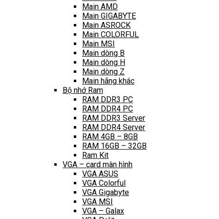
Main AMD
Main GIGABYTE
Main ASROCK
Main COLORFUL
Main MSI
Main dòng B
Main dòng H
Main dòng Z
Main hãng khác
Bộ nhớ Ram
RAM DDR3 PC
RAM DDR4 PC
RAM DDR3 Server
RAM DDR4 Server
RAM 4GB – 8GB
RAM 16GB – 32GB
Ram Kit
VGA – card màn hình
VGA ASUS
VGA Colorful
VGA Gigabyte
VGA MSI
VGA – Galax