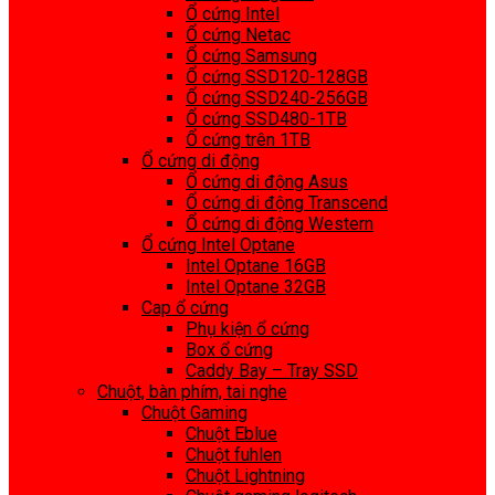
Ổ cứng Intel
Ổ cứng Netac
Ổ cứng Samsung
Ổ cứng SSD120-128GB
Ổ cứng SSD240-256GB
Ổ cứng SSD480-1TB
Ổ cứng trên 1TB
Ổ cứng di động
Ổ cứng di động Asus
Ổ cứng di động Transcend
Ổ cứng di động Western
Ổ cứng Intel Optane
Intel Optane 16GB
Intel Optane 32GB
Cap ổ cứng
Phụ kiện ổ cứng
Box ổ cứng
Caddy Bay – Tray SSD
Chuột, bàn phím, tai nghe
Chuột Gaming
Chuột Eblue
Chuột fuhlen
Chuột Lightning