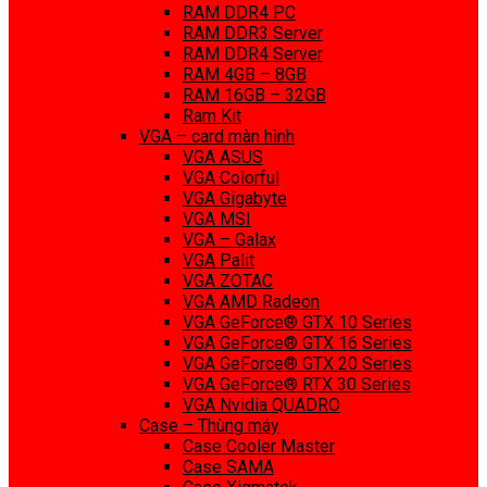
RAM DDR4 PC
RAM DDR3 Server
RAM DDR4 Server
RAM 4GB – 8GB
RAM 16GB – 32GB
Ram Kit
VGA – card màn hình
VGA ASUS
VGA Colorful
VGA Gigabyte
VGA MSI
VGA – Galax
VGA Palit
VGA ZOTAC
VGA AMD Radeon
VGA GeForce® GTX 10 Series
VGA GeForce® GTX 16 Series
VGA GeForce® GTX 20 Series
VGA GeForce® RTX 30 Series
VGA Nvidia QUADRO
Case – Thùng máy
Case Cooler Master
Case SAMA