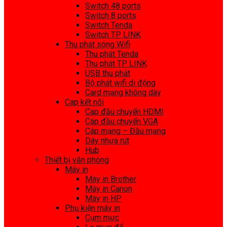
Switch 48 ports
Switch 8 ports
Switch Tenda
Switch TP LINK
Thu phát sóng Wifi
Thu phát Tenda
Thu phát TP LINK
USB thu phát
Bộ phát wifi di động
Card mạng không dây
Cap kết nối
Cap đầu chuyển HDMI
Cáp đầu chuyển VGA
Cáp mạng – Đầu mạng
Dây nhựa rút
Hub
Thiết bị văn phòng
Máy in
Máy in Brother
Máy in Canon
Máy in HP
Phụ kiện máy in
Cụm mực