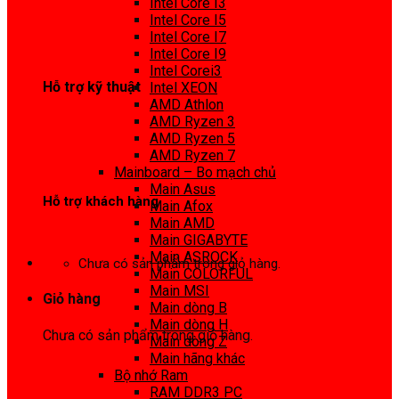
Intel Core I3
0972 413 307
Intel Core I5
Intel Core I7
Intel Core I9
Intel Corei3
Hỗ trợ kỹ thuật
Intel XEON
AMD Athlon
0974 816 737
AMD Ryzen 3
AMD Ryzen 5
AMD Ryzen 7
Mainboard – Bo mạch chủ
Main Asus
Hỗ trợ khách hàng
Main Afox
Main AMD
0983425737
Main GIGABYTE
Main ASROCK
Chưa có sản phẩm trong giỏ hàng.
Main COLORFUL
Main MSI
Giỏ hàng
Main dòng B
Main dòng H
Chưa có sản phẩm trong giỏ hàng.
Main dòng Z
Main hãng khác
Bộ nhớ Ram
RAM DDR3 PC