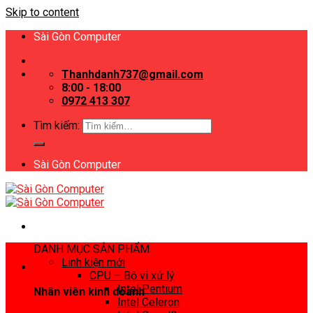
Skip to content
Sài Gòn Computer
Thanhdanh737@gmail.com
8:00 - 18:00
0972 413 307
Tìm kiếm:
Sài Gòn Computer
DANH MỤC SẢN PHẨM
Linh kiện mới
CPU – Bộ vi xử lý
Intel Pentium
Nhân viên kinh doanh
Intel Celeron