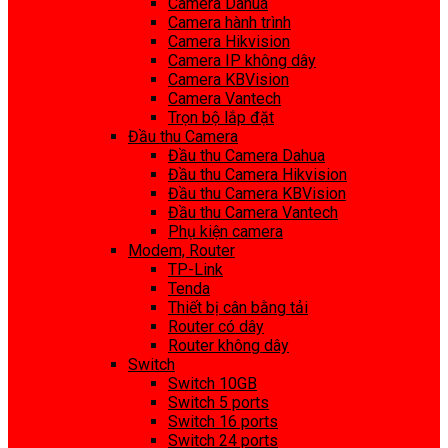
Camera Dahua
Camera hành trình
Camera Hikvision
Camera IP không dây
Camera KBVision
Camera Vantech
Trọn bộ lắp đặt
Đầu thu Camera
Đầu thu Camera Dahua
Đầu thu Camera Hikvision
Đầu thu Camera KBVision
Đầu thu Camera Vantech
Phụ kiện camera
Modem, Router
TP-Link
Tenda
Thiết bị cân bằng tải
Router có dây
Router không dây
Switch
Switch 10GB
Switch 5 ports
Switch 16 ports
Switch 24 ports