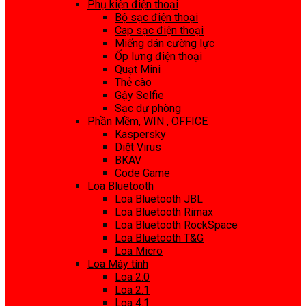
Phụ kiện điện thoại
Bộ sạc điện thoại
Cap sạc điện thoại
Miếng dán cường lực
Ốp lưng điện thoại
Quạt Mini
Thẻ cào
Gậy Selfie
Sạc dự phòng
Phần Mềm, WIN , OFFICE
Kaspersky
Diệt Virus
BKAV
Code Game
Loa Bluetooth
Loa Bluetooth JBL
Loa Bluetooth Rimax
Loa Bluetooth RockSpace
Loa Bluetooth T&G
Loa Micro
Loa Máy tính
Loa 2.0
Loa 2.1
Loa 4.1