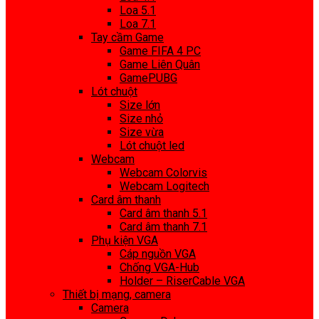
Loa 5.1
Loa 7.1
Tay cầm Game
Game FIFA 4 PC
Game Liên Quân
GamePUBG
Lót chuột
Size lớn
Size nhỏ
Size vừa
Lót chuột led
Webcam
Webcam Colorvis
Webcam Logitech
Card âm thanh
Card âm thanh 5.1
Card âm thanh 7.1
Phụ kiện VGA
Cáp nguồn VGA
Chống VGA-Hub
Holder – RiserCable VGA
Thiết bị mạng, camera
Camera