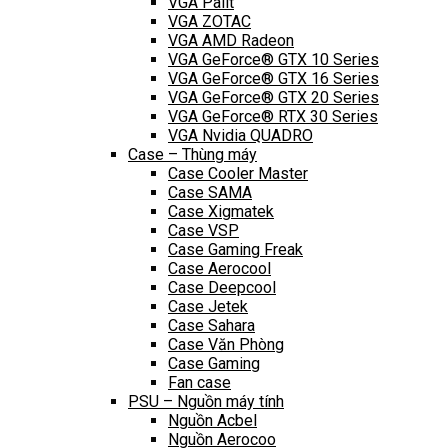
VGA Palit
VGA ZOTAC
VGA AMD Radeon
VGA GeForce® GTX 10 Series
VGA GeForce® GTX 16 Series
VGA GeForce® GTX 20 Series
VGA GeForce® RTX 30 Series
VGA Nvidia QUADRO
Case – Thùng máy
Case Cooler Master
Case SAMA
Case Xigmatek
Case VSP
Case Gaming Freak
Case Aerocool
Case Deepcool
Case Jetek
Case Sahara
Case Văn Phòng
Case Gaming
Fan case
PSU – Nguồn máy tính
Nguồn Acbel
Nguồn Aerocoo