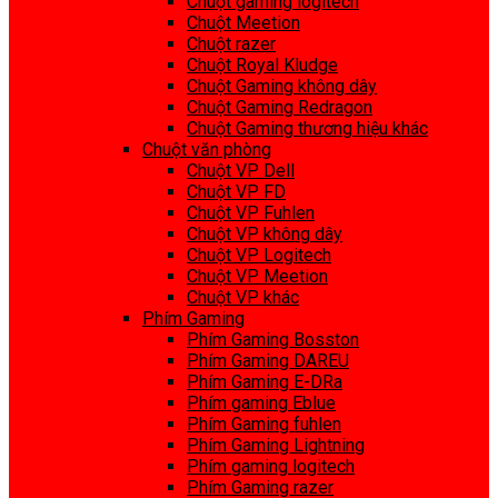
Chuột gaming logitech
Chuột Meetion
Chuột razer
Chuột Royal Kludge
Chuột Gaming không dây
Chuột Gaming Redragon
Chuột Gaming thương hiệu khác
Chuột văn phòng
Chuột VP Dell
Chuột VP FD
Chuột VP Fuhlen
Chuột VP không dây
Chuột VP Logitech
Chuột VP Meetion
Chuột VP khác
Phím Gaming
Phím Gaming Bosston
Phím Gaming DAREU
Phím Gaming E-DRa
Phím gaming Eblue
Phím Gaming fuhlen
Phím Gaming Lightning
Phím gaming logitech
Phím Gaming razer