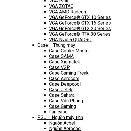
VGA Palit
VGA ZOTAC
VGA AMD Radeon
VGA GeForce® GTX 10 Series
VGA GeForce® GTX 16 Series
VGA GeForce® GTX 20 Series
VGA GeForce® RTX 30 Series
VGA Nvidia QUADRO
Case – Thùng máy
Case Cooler Master
Case SAMA
Case Xigmatek
Case VSP
Case Gaming Freak
Case Aerocool
Case Deepcool
Case Jetek
Case Sahara
Case Văn Phòng
Case Gaming
Fan case
PSU – Nguồn máy tính
Nguồn Acbel
Nguồn Aerocoo