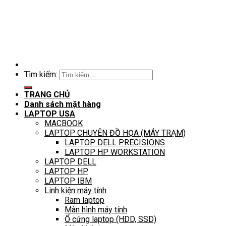
Tìm kiếm:
TRANG CHỦ
Danh sách mặt hàng
LAPTOP USA
MACBOOK
LAPTOP CHUYÊN ĐỒ HỌA (MÁY TRẠM)
LAPTOP DELL PRECISIONS
LAPTOP HP WORKSTATION
LAPTOP DELL
LAPTOP HP
LAPTOP IBM
Linh kiện máy tính
Ram laptop
Màn hình máy tính
Ổ cứng laptop (HDD, SSD)