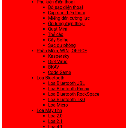
Phụ kiện điện thoại
Bộ sạc điện thoại
Cap sạc điện thoại
Miếng dán cường lực
Ốp lưng điện thoại
Quạt Mini
Thẻ cào
Gậy Selfie
Sạc dự phòng
Phần Mềm, WIN , OFFICE
Kaspersky
Diệt Virus
BKAV
Code Game
Loa Bluetooth
Loa Bluetooth JBL
Loa Bluetooth Rimax
Loa Bluetooth RockSpace
Loa Bluetooth T&G
Loa Micro
Loa Máy tính
Loa 2.0
Loa 2.1
Loa 4.1