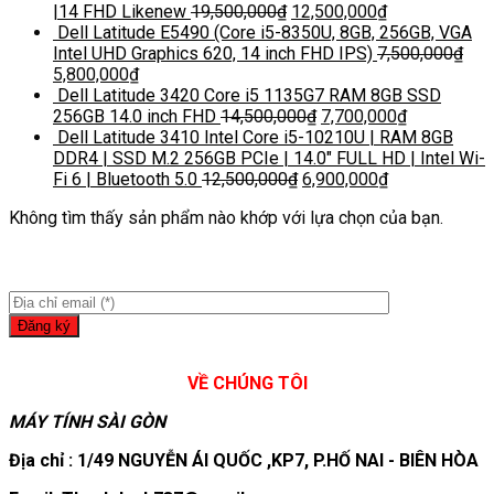
|14 FHD Likenew
19,500,000
₫
12,500,000
₫
Dell Latitude E5490 (Core i5-8350U, 8GB, 256GB, VGA
Intel UHD Graphics 620, 14 inch FHD IPS)
7,500,000
₫
5,800,000
₫
Dell Latitude 3420 Core i5 1135G7 RAM 8GB SSD
256GB 14.0 inch FHD
14,500,000
₫
7,700,000
₫
Dell Latitude 3410 Intel Core i5-10210U | RAM 8GB
DDR4 | SSD M.2 256GB PCIe | 14.0″ FULL HD | Intel Wi-
Fi 6 | Bluetooth 5.0
12,500,000
₫
6,900,000
₫
Không tìm thấy sản phẩm nào khớp với lựa chọn của bạn.
VỀ CHÚNG TÔI
MÁY TÍNH SÀI GÒN
Địa chỉ : 1/49 NGUYỄN ÁI QUỐC ,KP7, P.HỐ NAI - BIÊN HÒA