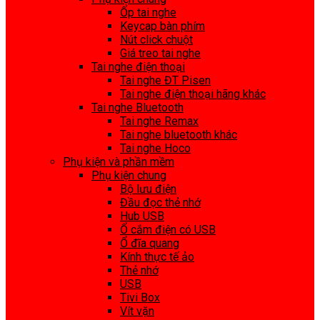
Ốp tai nghe
Keycap bàn phím
Nút click chuột
Giá treo tai nghe
Tai nghe điện thoại
Tai nghe ĐT Pisen
Tai nghe điện thoại hãng khác
Tai nghe Bluetooth
Tai nghe Remax
Tai nghe bluetooth khác
Tai nghe Hoco
Phụ kiện và phần mềm
Phụ kiện chung
Bộ lưu điện
Đầu đọc thẻ nhớ
Hub USB
Ổ cắm điện có USB
Ổ đĩa quang
Kính thực tế ảo
Thẻ nhớ
USB
Tivi Box
Vít vặn