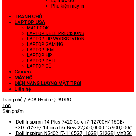
Lọ mực đổ
Phụ kiện máy in
TRANG CHỦ
LAPTOP USA
MACBOOK
LAPTOP DELL PRECISIONS
LAPTOP HP WORKSTATION
LAPTOP GAMING
LAPTOP IBM
LAPTOP HP
LAPTOP DELL
LAPTOP CŨ
Camera
MÁY BỘ
ĐIỆN NĂNG LƯỢNG MẶT TRỜI
Liên hệ
Trang chủ
/
VGA Nvidia QUADRO
Lọc
Sản phẩm
Dell Inspiron 14 Plus 7420 Core i7-12700H/ 16GB/
SSD 512GB/ 14 inch likeNew
22,500,000
₫
15,900,000
₫
Dell Inspiron N5402 I7-1165G7| 16GB| 512GB| MX350