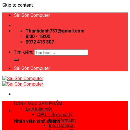
Skip to content
Sài Gòn Computer
Thanhdanh737@gmail.com
8:00 - 18:00
0972 413 307
Tìm kiếm:
Sài Gòn Computer
DANH MỤC SẢN PHẨM
Linh kiện mới
CPU – Bộ vi xử lý
Intel Pentium
Nhân viên kinh doanh
Intel Celeron