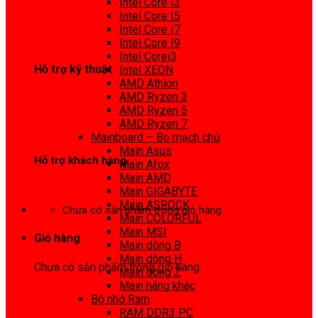
Intel Core I3
0972 413 307
Intel Core I5
Intel Core I7
Intel Core I9
Intel Corei3
Hỗ trợ kỹ thuật
Intel XEON
AMD Athlon
0974 816 737
AMD Ryzen 3
AMD Ryzen 5
AMD Ryzen 7
Mainboard – Bo mạch chủ
Main Asus
Hỗ trợ khách hàng
Main Afox
Main AMD
0983425737
Main GIGABYTE
Main ASROCK
Chưa có sản phẩm trong giỏ hàng.
Main COLORFUL
Main MSI
Giỏ hàng
Main dòng B
Main dòng H
Chưa có sản phẩm trong giỏ hàng.
Main dòng Z
Main hãng khác
Bộ nhớ Ram
RAM DDR3 PC