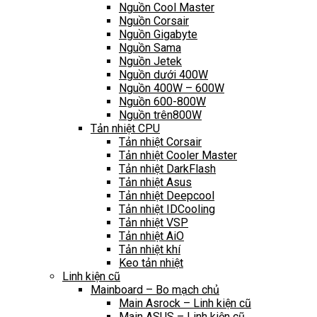
Nguồn Cool Master
Nguồn Corsair
Nguồn Gigabyte
Nguồn Sama
Nguồn Jetek
Nguồn dưới 400W
Nguồn 400W – 600W
Nguồn 600-800W
Nguồn trên800W
Tản nhiệt CPU
Tản nhiệt Corsair
Tản nhiệt Cooler Master
Tản nhiệt DarkFlash
Tản nhiệt Asus
Tản nhiệt Deepcool
Tản nhiệt IDCooling
Tản nhiệt VSP
Tản nhiệt AiO
Tản nhiệt khí
Keo tản nhiệt
Linh kiện cũ
Mainboard – Bo mạch chủ
Main Asrock – Linh kiện cũ
Main ASUS – Linh kiện cũ