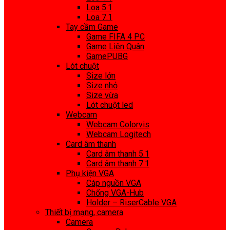
Loa 5.1
Loa 7.1
Tay cầm Game
Game FIFA 4 PC
Game Liên Quân
GamePUBG
Lót chuột
Size lớn
Size nhỏ
Size vừa
Lót chuột led
Webcam
Webcam Colorvis
Webcam Logitech
Card âm thanh
Card âm thanh 5.1
Card âm thanh 7.1
Phụ kiện VGA
Cáp nguồn VGA
Chống VGA-Hub
Holder – RiserCable VGA
Thiết bị mạng, camera
Camera