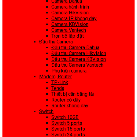
Camera Dahua
Camera hành trình
Camera Hikvision
Camera IP không dây
Camera KBVision
Camera Vantech
Trọn bộ lắp đặt
Đầu thu Camera
Đầu thu Camera Dahua
Đầu thu Camera Hikvision
Đầu thu Camera KBVision
Đầu thu Camera Vantech
Phụ kiện camera
Modem, Router
TP-Link
Tenda
Thiết bị cân bằng tải
Router có dây
Router không dây
Switch
Switch 10GB
Switch 5 ports
Switch 16 ports
Switch 24 ports