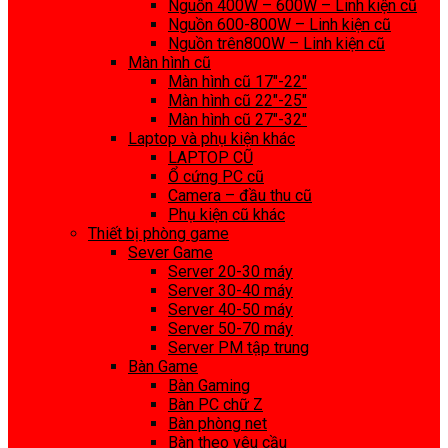
Nguồn 400W – 600W – Linh kiện cũ
Nguồn 600-800W – Linh kiện cũ
Nguồn trên800W – Linh kiện cũ
Màn hình cũ
Màn hình cũ 17″-22″
Màn hình cũ 22″-25″
Màn hình cũ 27″-32″
Laptop và phụ kiện khác
LAPTOP CŨ
Ổ cứng PC cũ
Camera – đầu thu cũ
Phụ kiện cũ khác
Thiết bị phòng game
Sever Game
Server 20-30 máy
Server 30-40 máy
Server 40-50 máy
Server 50-70 máy
Server PM tập trung
Bàn Game
Bàn Gaming
Bàn PC chữ Z
Bàn phòng net
Bàn theo yêu cầu