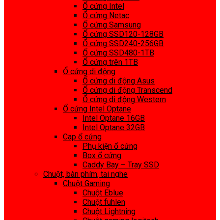
Ổ cứng Intel
Ổ cứng Netac
Ổ cứng Samsung
Ổ cứng SSD120-128GB
Ổ cứng SSD240-256GB
Ổ cứng SSD480-1TB
Ổ cứng trên 1TB
Ổ cứng di động
Ổ cứng di động Asus
Ổ cứng di động Transcend
Ổ cứng di động Western
Ổ cứng Intel Optane
Intel Optane 16GB
Intel Optane 32GB
Cap ổ cứng
Phụ kiện ổ cứng
Box ổ cứng
Caddy Bay – Tray SSD
Chuột, bàn phím, tai nghe
Chuột Gaming
Chuột Eblue
Chuột fuhlen
Chuột Lightning