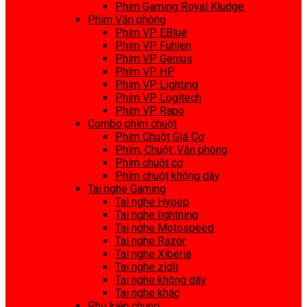
Phím Gaming Royal Kludge
Phím Văn phòng
Phím VP EBlue
Phím VP Fuhlen
Phím VP Genius
Phím VP HP
Phím VP Lighting
Phím VP Logitech
Phím VP Rapo
Combo phím chuột
Phím Chuột Giả Cơ
Phím, Chuột ,Văn phòng
Phím chuột cơ
Phím chuột không dây
Tai nghe Gaming
Tai nghe Hypep
Tai nghe lightning
Tai nghe Motospeed
Tai nghe Razer
Tai nghe Xiberia
Tai nghe zidli
Tai nghe không dây
Tai nghe khác
Phụ kiện chung