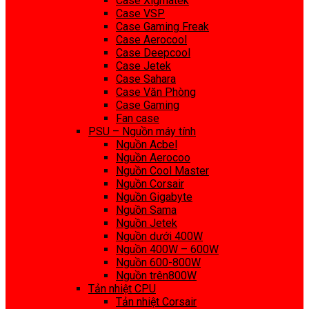
Case Xigmatek
Case VSP
Case Gaming Freak
Case Aerocool
Case Deepcool
Case Jetek
Case Sahara
Case Văn Phòng
Case Gaming
Fan case
PSU – Nguồn máy tính
Nguồn Acbel
Nguồn Aerocoo
Nguồn Cool Master
Nguồn Corsair
Nguồn Gigabyte
Nguồn Sama
Nguồn Jetek
Nguồn dưới 400W
Nguồn 400W – 600W
Nguồn 600-800W
Nguồn trên800W
Tản nhiệt CPU
Tản nhiệt Corsair