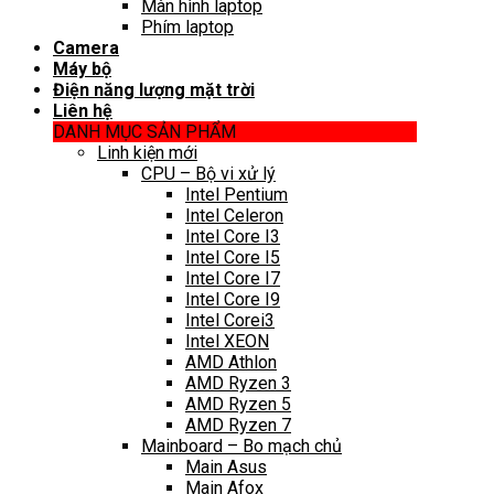
Màn hình laptop
Phím laptop
Camera
Máy bộ
Điện năng lượng mặt trời
Liên hệ
DANH MỤC SẢN PHẨM
Linh kiện mới
CPU – Bộ vi xử lý
Intel Pentium
Intel Celeron
Intel Core I3
Intel Core I5
Intel Core I7
Intel Core I9
Intel Corei3
Intel XEON
AMD Athlon
AMD Ryzen 3
AMD Ryzen 5
AMD Ryzen 7
Mainboard – Bo mạch chủ
Main Asus
Main Afox