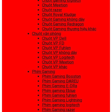
Chuột gaming logitech
Chuột Meetion
Chuột razer
Chuột Royal Kludge
Chuột Gaming không dây
Chuột Gaming Redragon
Chuột Gaming thương hiệu khác
Chuột văn phòng
Chuột VP Dell
Chuột VP FD
Chuột VP Fuhlen
Chuột VP không dây
Chuột VP Logitech
Chuột VP Meetion
Chuột VP khác
Phím Gaming
Phím Gaming Bosston
Phím Gaming DAREU
Phím Gaming E-DRa
Phím gaming Eblue
Phím Gaming fuhlen
Phím Gaming Lightning
Phím gaming logitech
Phím Gaming razer