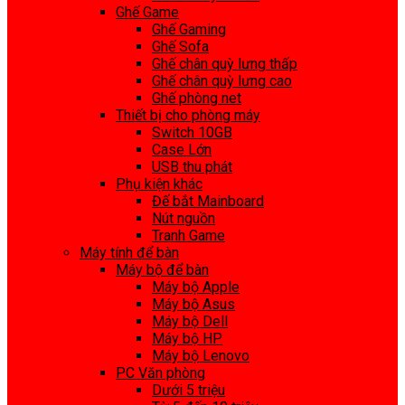
Ghế Game
Ghế Gaming
Ghế Sofa
Ghế chân quỳ lưng thấp
Ghế chân quỳ lưng cao
Ghế phòng net
Thiết bị cho phòng máy
Switch 10GB
Case Lớn
USB thu phát
Phụ kiện khác
Đế bắt Mainboard
Nút nguồn
Tranh Game
Máy tính để bàn
Máy bộ để bàn
Máy bộ Apple
Máy bộ Asus
Máy bộ Dell
Máy bộ HP
Máy bộ Lenovo
PC Văn phòng
Dưới 5 triệu