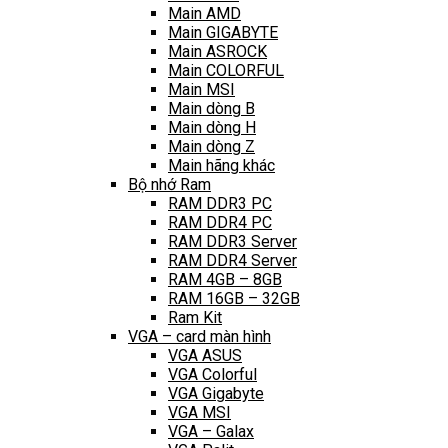
Main AMD
Main GIGABYTE
Main ASROCK
Main COLORFUL
Main MSI
Main dòng B
Main dòng H
Main dòng Z
Main hãng khác
Bộ nhớ Ram
RAM DDR3 PC
RAM DDR4 PC
RAM DDR3 Server
RAM DDR4 Server
RAM 4GB – 8GB
RAM 16GB – 32GB
Ram Kit
VGA – card màn hình
VGA ASUS
VGA Colorful
VGA Gigabyte
VGA MSI
VGA – Galax