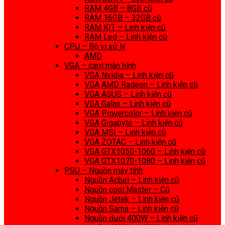
RAM 4GB – 8GB cũ
RAM 16GB – 32GB cũ
RAM KIT – Linh kiện cũ
RAM Led – Linh kiện cũ
CPU – Bộ vi xử lý
AMD
VGA – card màn hình
VGA Nvidia – Linh kiện cũ
VGA AMD Radeon – Linh kiện cũ
VGA ASUS – Linh kiện cũ
VGA Galax – Linh kiện cũ
VGA Powercolor – Linh kiện cũ
VGA Gigabyte – Linh kiện cũ
VGA MSI – Linh kiện cũ
VGA ZOTAC – Linh kiện cũ
VGA GTX1050-1060 – Linh kiện cũ
VGA GTX1070-1080 – Linh kiện cũ
PSU – Nguồn máy tính
Nguồn Acbel – Linh kiện cũ
Nguồn cool Master – Cũ
Nguồn Jetek – Linh kiện cũ
Nguồn Sama – Linh kiện cũ
Nguồn dưới 400W – Linh kiện cũ