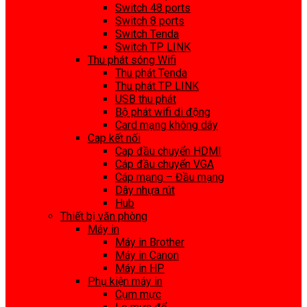
Switch 48 ports
Switch 8 ports
Switch Tenda
Switch TP LINK
Thu phát sóng Wifi
Thu phát Tenda
Thu phát TP LINK
USB thu phát
Bộ phát wifi di động
Card mạng không dây
Cap kết nối
Cap đầu chuyển HDMI
Cáp đầu chuyển VGA
Cáp mạng – Đầu mạng
Dây nhựa rút
Hub
Thiết bị văn phòng
Máy in
Máy in Brother
Máy in Canon
Máy in HP
Phụ kiện máy in
Cụm mực