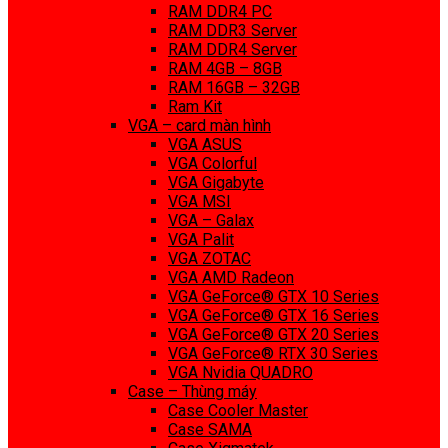
RAM DDR4 PC
RAM DDR3 Server
RAM DDR4 Server
RAM 4GB – 8GB
RAM 16GB – 32GB
Ram Kit
VGA – card màn hình
VGA ASUS
VGA Colorful
VGA Gigabyte
VGA MSI
VGA – Galax
VGA Palit
VGA ZOTAC
VGA AMD Radeon
VGA GeForce® GTX 10 Series
VGA GeForce® GTX 16 Series
VGA GeForce® GTX 20 Series
VGA GeForce® RTX 30 Series
VGA Nvidia QUADRO
Case – Thùng máy
Case Cooler Master
Case SAMA