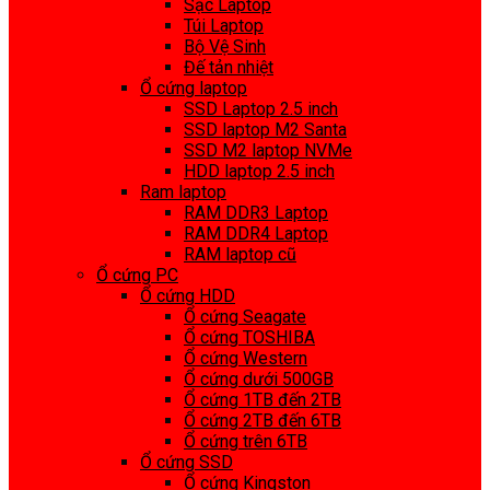
Sạc Laptop
Túi Laptop
Bộ Vệ Sinh
Đế tản nhiệt
Ổ cứng laptop
SSD Laptop 2.5 inch
SSD laptop M2 Santa
SSD M2 laptop NVMe
HDD laptop 2.5 inch
Ram laptop
RAM DDR3 Laptop
RAM DDR4 Laptop
RAM laptop cũ
Ổ cứng PC
Ổ cứng HDD
Ổ cứng Seagate
Ổ cứng TOSHIBA
Ổ cứng Western
Ổ cứng dưới 500GB
Ổ cứng 1TB đến 2TB
Ổ cứng 2TB đến 6TB
Ổ cứng trên 6TB
Ổ cứng SSD
Ổ cứng Kingston