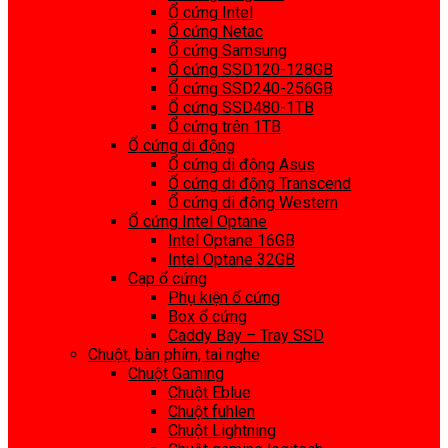
Ổ cứng Intel
Ổ cứng Netac
Ổ cứng Samsung
Ổ cứng SSD120-128GB
Ổ cứng SSD240-256GB
Ổ cứng SSD480-1TB
Ổ cứng trên 1TB
Ổ cứng di động
Ổ cứng di động Asus
Ổ cứng di động Transcend
Ổ cứng di động Western
Ổ cứng Intel Optane
Intel Optane 16GB
Intel Optane 32GB
Cap ổ cứng
Phụ kiện ổ cứng
Box ổ cứng
Caddy Bay – Tray SSD
Chuột, bàn phím, tai nghe
Chuột Gaming
Chuột Eblue
Chuột fuhlen
Chuột Lightning