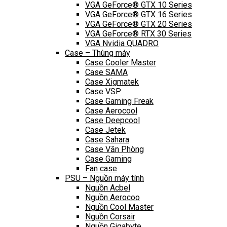
VGA GeForce® GTX 10 Series
VGA GeForce® GTX 16 Series
VGA GeForce® GTX 20 Series
VGA GeForce® RTX 30 Series
VGA Nvidia QUADRO
Case – Thùng máy
Case Cooler Master
Case SAMA
Case Xigmatek
Case VSP
Case Gaming Freak
Case Aerocool
Case Deepcool
Case Jetek
Case Sahara
Case Văn Phòng
Case Gaming
Fan case
PSU – Nguồn máy tính
Nguồn Acbel
Nguồn Aerocoo
Nguồn Cool Master
Nguồn Corsair
Nguồn Gigabyte