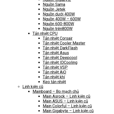
Nguồn Sama
Nguồn Jetek
Nguồn dưới 400W
Nguồn 400W – 600W
Nguồn 600-800W
Nguồn trên800W
Tản nhiệt CPU
Tản nhiệt Corsair
Tản nhiệt Cooler Master
Tản nhiệt DarkFlash
Tản nhiệt Asus
Tản nhiệt Deepcool
Tản nhiệt IDCooling
Tản nhiệt VSP
Tản nhiệt AiO
Tản nhiệt khí
Keo tản nhiệt
Linh kiện cũ
Mainboard – Bo mạch chủ
Main Asrock – Linh kiện cũ
Main ASUS – Linh kiện cũ
Main Colorful – Linh kiện cũ
Main Gigabyte – Linh kiện cũ