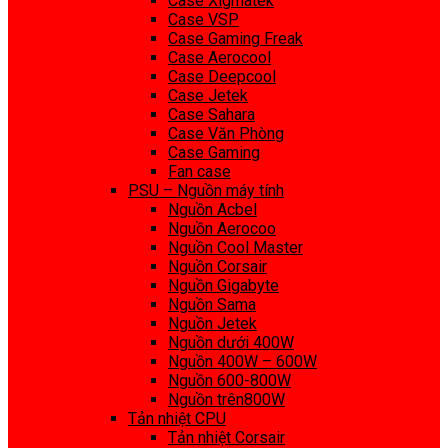
Case Xigmatek
Case VSP
Case Gaming Freak
Case Aerocool
Case Deepcool
Case Jetek
Case Sahara
Case Văn Phòng
Case Gaming
Fan case
PSU – Nguồn máy tính
Nguồn Acbel
Nguồn Aerocoo
Nguồn Cool Master
Nguồn Corsair
Nguồn Gigabyte
Nguồn Sama
Nguồn Jetek
Nguồn dưới 400W
Nguồn 400W – 600W
Nguồn 600-800W
Nguồn trên800W
Tản nhiệt CPU
Tản nhiệt Corsair