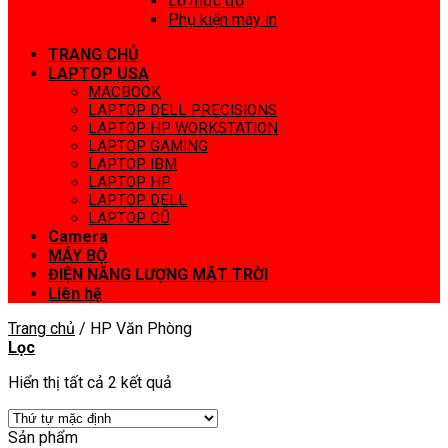
Lọ mực đổ
Phụ kiện máy in
TRANG CHỦ
LAPTOP USA
MACBOOK
LAPTOP DELL PRECISIONS
LAPTOP HP WORKSTATION
LAPTOP GAMING
LAPTOP IBM
LAPTOP HP
LAPTOP DELL
LAPTOP CŨ
Camera
MÁY BỘ
ĐIỆN NĂNG LƯỢNG MẶT TRỜI
Liên hệ
Trang chủ
/
HP Văn Phòng
Lọc
Hiển thị tất cả 2 kết quả
Sản phẩm