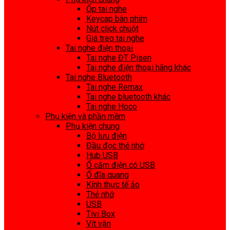
Ốp tai nghe
Keycap bàn phím
Nút click chuột
Giá treo tai nghe
Tai nghe điện thoại
Tai nghe ĐT Pisen
Tai nghe điện thoại hãng khác
Tai nghe Bluetooth
Tai nghe Remax
Tai nghe bluetooth khác
Tai nghe Hoco
Phụ kiện và phần mềm
Phụ kiện chung
Bộ lưu điện
Đầu đọc thẻ nhớ
Hub USB
Ổ cắm điện có USB
Ổ đĩa quang
Kính thực tế ảo
Thẻ nhớ
USB
Tivi Box
Vít vặn