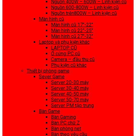
Nguồn 400W – 600W – Linh kiện cũ
Nguồn 600-800W – Linh kiện cũ
Nguồn trên800W – Linh kiện cũ
Màn hình cũ
Màn hình cũ 17″-22″
Màn hình cũ 22″-25″
Màn hình cũ 27″-32″
Laptop và phụ kiện khác
LAPTOP CŨ
Ổ cứng PC cũ
Camera – đầu thu cũ
Phụ kiện cũ khác
Thiết bị phòng game
Sever Game
Server 20-30 máy
Server 30-40 máy
Server 40-50 máy
Server 50-70 máy
Server PM tập trung
Bàn Game
Bàn Gaming
Bàn PC chữ Z
Bàn phòng net
Bàn theo yêu cầu