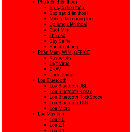
Phụ kiện điện thoại
Bộ sạc điện thoại
Cap sạc điện thoại
Miếng dán cường lực
Ốp lưng điện thoại
Quạt Mini
Thẻ cào
Gậy Selfie
Sạc dự phòng
Phần Mềm, WIN , OFFICE
Kaspersky
Diệt Virus
BKAV
Code Game
Loa Bluetooth
Loa Bluetooth JBL
Loa Bluetooth Rimax
Loa Bluetooth RockSpace
Loa Bluetooth T&G
Loa Micro
Loa Máy tính
Loa 2.0
Loa 2.1
Loa 4.1