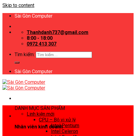
Skip to content
Sài Gòn Computer
Thanhdanh737@gmail.com
8:00 - 18:00
0972 413 307
Tìm kiếm:
Sài Gòn Computer
DANH MỤC SẢN PHẨM
Linh kiện mới
CPU – Bộ vi xử lý
Intel Pentium
Nhân viên kinh doanh
Intel Celeron