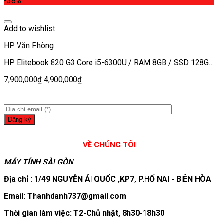
-38%
Add to wishlist
HP Văn Phòng
HP Elitebook 820 G3 Core i5-6300U / RAM 8GB / SSD 128GB
/ Màn 12.5inch HD 1366×7682222
7,900,000
₫
4,900,000
₫
VỀ CHÚNG TÔI
MÁY TÍNH SÀI GÒN
Địa chỉ : 1/49 NGUYỄN ÁI QUỐC ,KP7, P.HỐ NAI - BIÊN HÒA
Email: Thanhdanh737@gmail.com
Thời gian làm việc: T2-Chủ nhật, 8h30-18h30