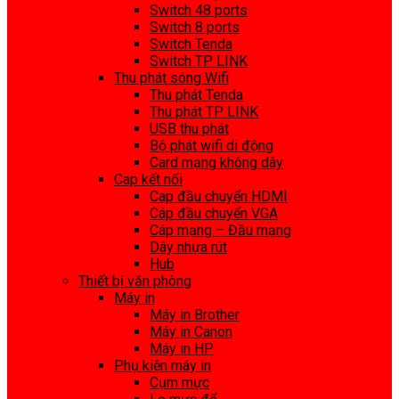
Switch 48 ports
Switch 8 ports
Switch Tenda
Switch TP LINK
Thu phát sóng Wifi
Thu phát Tenda
Thu phát TP LINK
USB thu phát
Bộ phát wifi di động
Card mạng không dây
Cap kết nối
Cap đầu chuyển HDMI
Cáp đầu chuyển VGA
Cáp mạng – Đầu mạng
Dây nhựa rút
Hub
Thiết bị văn phòng
Máy in
Máy in Brother
Máy in Canon
Máy in HP
Phụ kiện máy in
Cụm mực