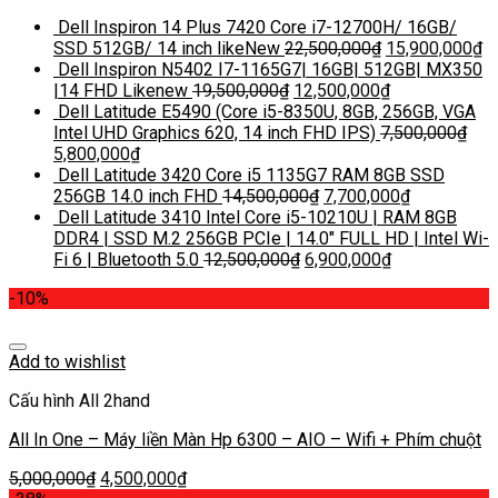
Dell Inspiron 14 Plus 7420 Core i7-12700H/ 16GB/
SSD 512GB/ 14 inch likeNew
22,500,000
₫
15,900,000
₫
Dell Inspiron N5402 I7-1165G7| 16GB| 512GB| MX350
|14 FHD Likenew
19,500,000
₫
12,500,000
₫
Dell Latitude E5490 (Core i5-8350U, 8GB, 256GB, VGA
Intel UHD Graphics 620, 14 inch FHD IPS)
7,500,000
₫
5,800,000
₫
Dell Latitude 3420 Core i5 1135G7 RAM 8GB SSD
256GB 14.0 inch FHD
14,500,000
₫
7,700,000
₫
Dell Latitude 3410 Intel Core i5-10210U | RAM 8GB
DDR4 | SSD M.2 256GB PCIe | 14.0″ FULL HD | Intel Wi-
Fi 6 | Bluetooth 5.0
12,500,000
₫
6,900,000
₫
-10%
Add to wishlist
Cấu hình All 2hand
All In One – Máy liền Màn Hp 6300 – AIO – Wifi + Phím chuột
5,000,000
₫
4,500,000
₫