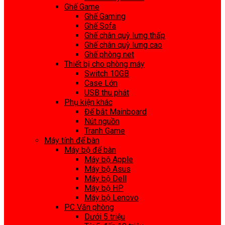
Ghế Game
Ghế Gaming
Ghế Sofa
Ghế chân quỳ lưng thấp
Ghế chân quỳ lưng cao
Ghế phòng net
Thiết bị cho phòng máy
Switch 10GB
Case Lớn
USB thu phát
Phụ kiện khác
Đế bắt Mainboard
Nút nguồn
Tranh Game
Máy tính để bàn
Máy bộ để bàn
Máy bộ Apple
Máy bộ Asus
Máy bộ Dell
Máy bộ HP
Máy bộ Lenovo
PC Văn phòng
Dưới 5 triệu