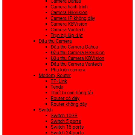
Camera Dahua
Camera hành trình
Camera Hikvision
Camera IP không dây
Camera KBVision
Camera Vantech
Trọn bộ lắp đặt
Đầu thu Camera
Đầu thu Camera Dahua
Đầu thu Camera Hikvision
Đầu thu Camera KBVision
Đầu thu Camera Vantech
Phụ kiện camera
Modem, Router
TP-Link
Tenda
Thiết bị cân bằng tải
Router có dây
Router không dây
Switch
Switch 10GB
Switch 5 ports
Switch 16 ports
Switch 24 ports