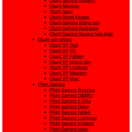
Chuột gaming logitech
Chuột Meetion
Chuột razer
Chuột Royal Kludge
Chuột Gaming không dây
Chuột Gaming Redragon
Chuột Gaming thương hiệu khác
Chuột văn phòng
Chuột VP Dell
Chuột VP FD
Chuột VP Fuhlen
Chuột VP không dây
Chuột VP Logitech
Chuột VP Meetion
Chuột VP khác
Phím Gaming
Phím Gaming Bosston
Phím Gaming DAREU
Phím Gaming E-DRa
Phím gaming Eblue
Phím Gaming fuhlen
Phím Gaming Lightning
Phím gaming logitech
Phím Gaming razer