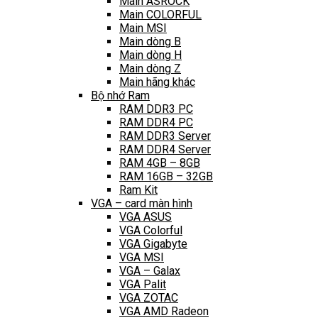
Main ASROCK
Main COLORFUL
Main MSI
Main dòng B
Main dòng H
Main dòng Z
Main hãng khác
Bộ nhớ Ram
RAM DDR3 PC
RAM DDR4 PC
RAM DDR3 Server
RAM DDR4 Server
RAM 4GB – 8GB
RAM 16GB – 32GB
Ram Kit
VGA – card màn hình
VGA ASUS
VGA Colorful
VGA Gigabyte
VGA MSI
VGA – Galax
VGA Palit
VGA ZOTAC
VGA AMD Radeon