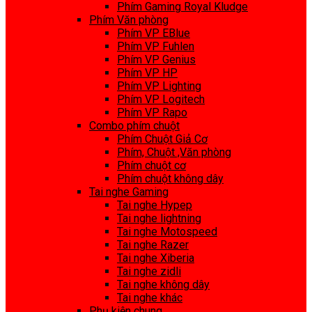
Phím Gaming Royal Kludge
Phím Văn phòng
Phím VP EBlue
Phím VP Fuhlen
Phím VP Genius
Phím VP HP
Phím VP Lighting
Phím VP Logitech
Phím VP Rapo
Combo phím chuột
Phím Chuột Giả Cơ
Phím, Chuột ,Văn phòng
Phím chuột cơ
Phím chuột không dây
Tai nghe Gaming
Tai nghe Hypep
Tai nghe lightning
Tai nghe Motospeed
Tai nghe Razer
Tai nghe Xiberia
Tai nghe zidli
Tai nghe không dây
Tai nghe khác
Phụ kiện chung