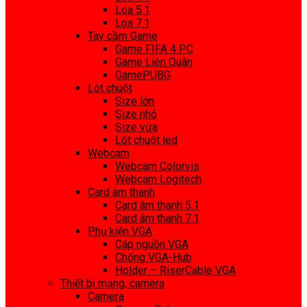
Loa 5.1
Loa 7.1
Tay cầm Game
Game FIFA 4 PC
Game Liên Quân
GamePUBG
Lót chuột
Size lớn
Size nhỏ
Size vừa
Lót chuột led
Webcam
Webcam Colorvis
Webcam Logitech
Card âm thanh
Card âm thanh 5.1
Card âm thanh 7.1
Phụ kiện VGA
Cáp nguồn VGA
Chống VGA-Hub
Holder – RiserCable VGA
Thiết bị mạng, camera
Camera