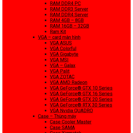
RAM DDR4 PC
RAM DDR3 Server
RAM DDR4 Server
RAM 4GB – 8GB
RAM 16GB – 32GB
Ram Kit
VGA – card màn hình
VGA ASUS
VGA Colorful
VGA Gigabyte
VGA MSI
VGA – Galax
VGA Palit
VGA ZOTAC
VGA AMD Radeon
VGA GeForce® GTX 10 Series
VGA GeForce® GTX 16 Series
VGA GeForce® GTX 20 Series
VGA GeForce® RTX 30 Series
VGA Nvidia QUADRO
Case – Thùng máy
Case Cooler Master
Case SAMA