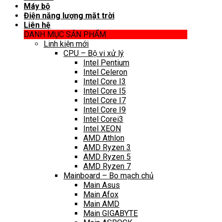
Máy bộ
Điện năng lượng mặt trời
Liên hệ
DANH MỤC SẢN PHẨM
Linh kiện mới
CPU – Bộ vi xử lý
Intel Pentium
Intel Celeron
Intel Core I3
Intel Core I5
Intel Core I7
Intel Core I9
Intel Corei3
Intel XEON
AMD Athlon
AMD Ryzen 3
AMD Ryzen 5
AMD Ryzen 7
Mainboard – Bo mạch chủ
Main Asus
Main Afox
Main AMD
Main GIGABYTE