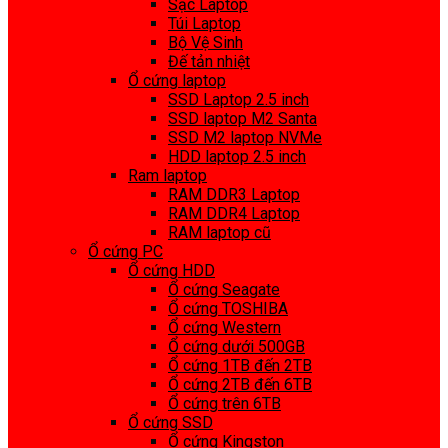
Sạc Laptop
Túi Laptop
Bộ Vệ Sinh
Đế tản nhiệt
Ổ cứng laptop
SSD Laptop 2.5 inch
SSD laptop M2 Santa
SSD M2 laptop NVMe
HDD laptop 2.5 inch
Ram laptop
RAM DDR3 Laptop
RAM DDR4 Laptop
RAM laptop cũ
Ổ cứng PC
Ổ cứng HDD
Ổ cứng Seagate
Ổ cứng TOSHIBA
Ổ cứng Western
Ổ cứng dưới 500GB
Ổ cứng 1TB đến 2TB
Ổ cứng 2TB đến 6TB
Ổ cứng trên 6TB
Ổ cứng SSD
Ổ cứng Kingston