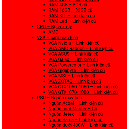
RAM 4GB – 8GB cũ
RAM 16GB – 32GB cũ
RAM KIT – Linh kiện cũ
RAM Led – Linh kiện cũ
CPU – Bộ vi xử lý
AMD
VGA – card màn hình
VGA Nvidia – Linh kiện cũ
VGA AMD Radeon – Linh kiện cũ
VGA ASUS – Linh kiện cũ
VGA Galax – Linh kiện cũ
VGA Powercolor – Linh kiện cũ
VGA Gigabyte – Linh kiện cũ
VGA MSI – Linh kiện cũ
VGA ZOTAC – Linh kiện cũ
VGA GTX1050-1060 – Linh kiện cũ
VGA GTX1070-1080 – Linh kiện cũ
PSU – Nguồn máy tính
Nguồn Acbel – Linh kiện cũ
Nguồn cool Master – Cũ
Nguồn Jetek – Linh kiện cũ
Nguồn Sama – Linh kiện cũ
Nguồn dưới 400W – Linh kiện cũ