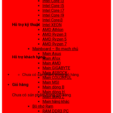
Intel Core I3
0972 413 307
Intel Core I5
Intel Core I7
Intel Core I9
Intel Corei3
Hỗ trợ kỹ thuật
Intel XEON
AMD Athlon
0974 816 737
AMD Ryzen 3
AMD Ryzen 5
AMD Ryzen 7
Mainboard – Bo mạch chủ
Main Asus
Hỗ trợ khách hàng
Main Afox
Main AMD
0983425737
Main GIGABYTE
Main ASROCK
Chưa có sản phẩm trong giỏ hàng.
Main COLORFUL
Main MSI
Giỏ hàng
Main dòng B
Main dòng H
Chưa có sản phẩm trong giỏ hàng.
Main dòng Z
Main hãng khác
Bộ nhớ Ram
RAM DDR3 PC