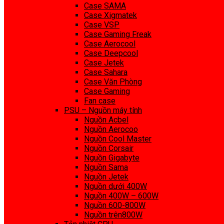
Case SAMA
Case Xigmatek
Case VSP
Case Gaming Freak
Case Aerocool
Case Deepcool
Case Jetek
Case Sahara
Case Văn Phòng
Case Gaming
Fan case
PSU – Nguồn máy tính
Nguồn Acbel
Nguồn Aerocoo
Nguồn Cool Master
Nguồn Corsair
Nguồn Gigabyte
Nguồn Sama
Nguồn Jetek
Nguồn dưới 400W
Nguồn 400W – 600W
Nguồn 600-800W
Nguồn trên800W