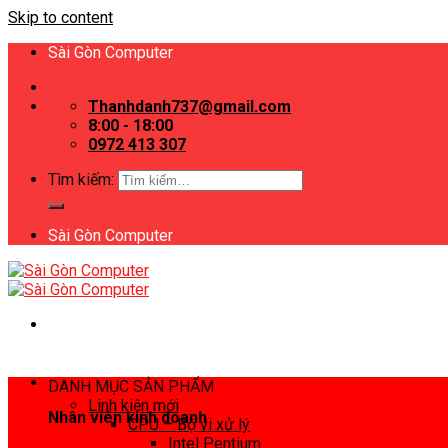
Skip to content
Sài Gòn Computer
Thanhdanh737@gmail.com
8:00 - 18:00
0972 413 307
Tìm kiếm:
Sài Gòn Computer
DANH MỤC SẢN PHẨM
Linh kiện mới
Nhân viên kinh doanh
CPU – Bộ vi xử lý
Intel Pentium