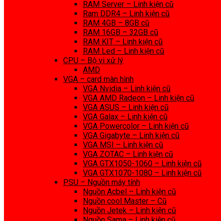
RAM Server – Linh kiện cũ
Ram DDR4 – Linh kiện cũ
RAM 4GB – 8GB cũ
RAM 16GB – 32GB cũ
RAM KIT – Linh kiện cũ
RAM Led – Linh kiện cũ
CPU – Bộ vi xử lý
AMD
VGA – card màn hình
VGA Nvidia – Linh kiện cũ
VGA AMD Radeon – Linh kiện cũ
VGA ASUS – Linh kiện cũ
VGA Galax – Linh kiện cũ
VGA Powercolor – Linh kiện cũ
VGA Gigabyte – Linh kiện cũ
VGA MSI – Linh kiện cũ
VGA ZOTAC – Linh kiện cũ
VGA GTX1050-1060 – Linh kiện cũ
VGA GTX1070-1080 – Linh kiện cũ
PSU – Nguồn máy tính
Nguồn Acbel – Linh kiện cũ
Nguồn cool Master – Cũ
Nguồn Jetek – Linh kiện cũ
Nguồn Sama – Linh kiện cũ