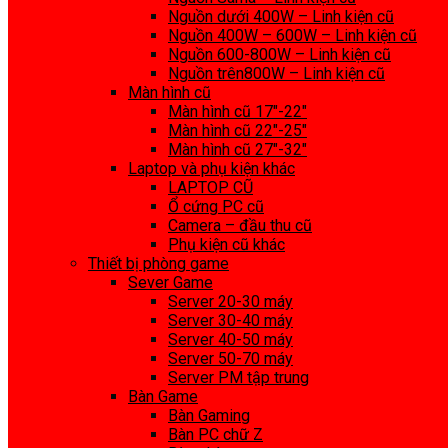
Nguồn dưới 400W – Linh kiện cũ
Nguồn 400W – 600W – Linh kiện cũ
Nguồn 600-800W – Linh kiện cũ
Nguồn trên800W – Linh kiện cũ
Màn hình cũ
Màn hình cũ 17″-22″
Màn hình cũ 22″-25″
Màn hình cũ 27″-32″
Laptop và phụ kiện khác
LAPTOP CŨ
Ổ cứng PC cũ
Camera – đầu thu cũ
Phụ kiện cũ khác
Thiết bị phòng game
Sever Game
Server 20-30 máy
Server 30-40 máy
Server 40-50 máy
Server 50-70 máy
Server PM tập trung
Bàn Game
Bàn Gaming
Bàn PC chữ Z