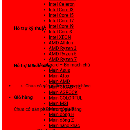
0972 413 307
Intel Celeron
Intel Core I3
Intel Core I5
Intel Core I7
Intel Core I9
Hỗ trợ kỹ thuật
Intel Corei3
Intel XEON
0974 816 737
AMD Athlon
AMD Ryzen 3
AMD Ryzen 5
AMD Ryzen 7
Mainboard – Bo mạch chủ
Hỗ trợ khách hàng
Main Asus
Main Afox
0983425737
Main AMD
Chưa có sản phẩm trong giỏ hàng.
Main GIGABYTE
Main ASROCK
Giỏ hàng
Main COLORFUL
Main MSI
Main dòng B
Chưa có sản phẩm trong giỏ hàng.
Main dòng H
Main dòng Z
Main hãng khác