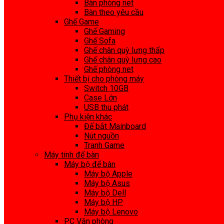
Bàn phòng net
Bàn theo yêu cầu
Ghế Game
Ghế Gaming
Ghế Sofa
Ghế chân quỳ lưng thấp
Ghế chân quỳ lưng cao
Ghế phòng net
Thiết bị cho phòng máy
Switch 10GB
Case Lớn
USB thu phát
Phụ kiện khác
Đế bắt Mainboard
Nút nguồn
Tranh Game
Máy tính để bàn
Máy bộ để bàn
Máy bộ Apple
Máy bộ Asus
Máy bộ Dell
Máy bộ HP
Máy bộ Lenovo
PC Văn phòng