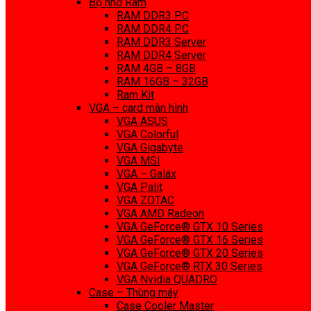
Bộ nhớ Ram
RAM DDR3 PC
RAM DDR4 PC
RAM DDR3 Server
RAM DDR4 Server
RAM 4GB – 8GB
RAM 16GB – 32GB
Ram Kit
VGA – card màn hình
VGA ASUS
VGA Colorful
VGA Gigabyte
VGA MSI
VGA – Galax
VGA Palit
VGA ZOTAC
VGA AMD Radeon
VGA GeForce® GTX 10 Series
VGA GeForce® GTX 16 Series
VGA GeForce® GTX 20 Series
VGA GeForce® RTX 30 Series
VGA Nvidia QUADRO
Case – Thùng máy
Case Cooler Master