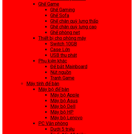
Ghế Game
Ghế Gaming
Ghế Sofa
Ghế chân quỳ lưng thấp
Ghế chân quỳ lưng cao
Ghế phòng net
Thiết bị cho phòng máy
Switch 10GB
Case Lớn
USB thu phát
Phụ kiện khác
Đế bắt Mainboard
Nút nguồn
Tranh Game
Máy tính để bàn
Máy bộ để bàn
Máy bộ Apple
Máy bộ Asus
Máy bộ Dell
Máy bộ HP
Máy bộ Lenovo
PC Văn phòng
Dưới 5 triệu