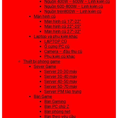
Nguồn 400W – 600W – Linh kiện cũ
Nguồn 600-800W – Linh kiện cũ
Nguồn trên800W – Linh kiện cũ
Màn hình cũ
Màn hình cũ 17″-22″
Màn hình cũ 22″-25″
Màn hình cũ 27″-32″
Laptop và phụ kiện khác
LAPTOP CŨ
Ổ cứng PC cũ
Camera – đầu thu cũ
Phụ kiện cũ khác
Thiết bị phòng game
Sever Game
Server 20-30 máy
Server 30-40 máy
Server 40-50 máy
Server 50-70 máy
Server PM tập trung
Bàn Game
Bàn Gaming
Bàn PC chữ Z
Bàn phòng net
Bàn theo yêu cầu