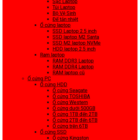
Sạc Laptop
Túi Laptop
Bộ Vệ Sinh
Đế tản nhiệt
Ổ cứng laptop
SSD Laptop 2.5 inch
SSD laptop M2 Santa
SSD M2 laptop NVMe
HDD laptop 2.5 inch
Ram laptop
RAM DDR3 Laptop
RAM DDR4 Laptop
RAM laptop cũ
Ổ cứng PC
Ổ cứng HDD
Ổ cứng Seagate
Ổ cứng TOSHIBA
Ổ cứng Western
Ổ cứng dưới 500GB
Ổ cứng 1TB đến 2TB
Ổ cứng 2TB đến 6TB
Ổ cứng trên 6TB
Ổ cứng SSD
Ổ cứng Kingston