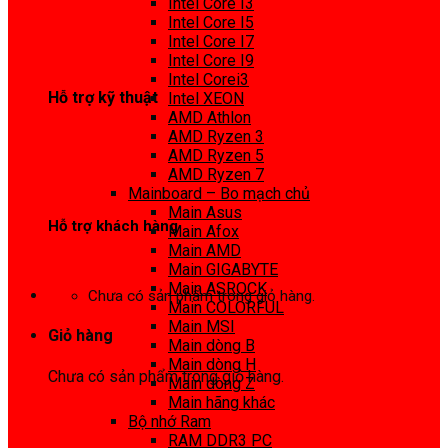
Intel Core I3
0972 413 307
Intel Core I5
Intel Core I7
Intel Core I9
Intel Corei3
Hỗ trợ kỹ thuật
Intel XEON
AMD Athlon
0974 816 737
AMD Ryzen 3
AMD Ryzen 5
AMD Ryzen 7
Mainboard – Bo mạch chủ
Main Asus
Hỗ trợ khách hàng
Main Afox
Main AMD
0983425737
Main GIGABYTE
Main ASROCK
Chưa có sản phẩm trong giỏ hàng.
Main COLORFUL
Main MSI
Giỏ hàng
Main dòng B
Main dòng H
Chưa có sản phẩm trong giỏ hàng.
Main dòng Z
Main hãng khác
Bộ nhớ Ram
RAM DDR3 PC