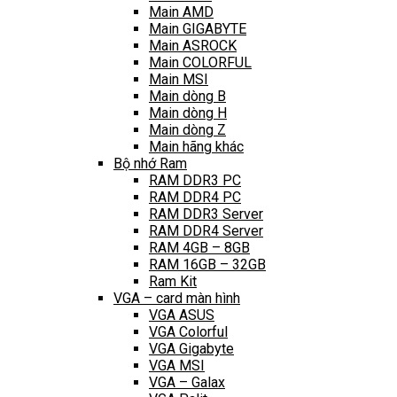
Main AMD
Main GIGABYTE
Main ASROCK
Main COLORFUL
Main MSI
Main dòng B
Main dòng H
Main dòng Z
Main hãng khác
Bộ nhớ Ram
RAM DDR3 PC
RAM DDR4 PC
RAM DDR3 Server
RAM DDR4 Server
RAM 4GB – 8GB
RAM 16GB – 32GB
Ram Kit
VGA – card màn hình
VGA ASUS
VGA Colorful
VGA Gigabyte
VGA MSI
VGA – Galax