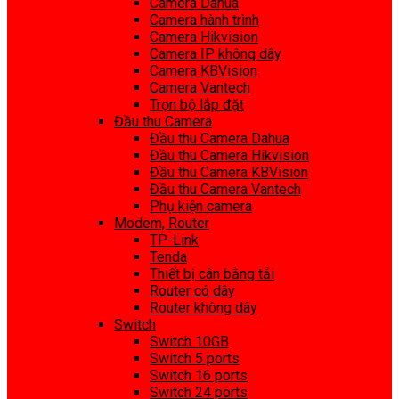
Camera Dahua
Camera hành trình
Camera Hikvision
Camera IP không dây
Camera KBVision
Camera Vantech
Trọn bộ lắp đặt
Đầu thu Camera
Đầu thu Camera Dahua
Đầu thu Camera Hikvision
Đầu thu Camera KBVision
Đầu thu Camera Vantech
Phụ kiện camera
Modem, Router
TP-Link
Tenda
Thiết bị cân bằng tải
Router có dây
Router không dây
Switch
Switch 10GB
Switch 5 ports
Switch 16 ports
Switch 24 ports