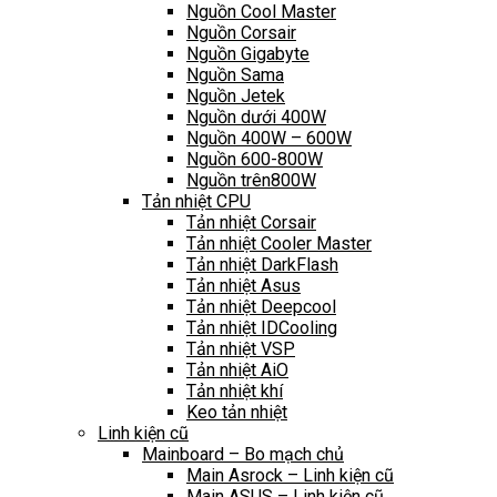
Nguồn Cool Master
Nguồn Corsair
Nguồn Gigabyte
Nguồn Sama
Nguồn Jetek
Nguồn dưới 400W
Nguồn 400W – 600W
Nguồn 600-800W
Nguồn trên800W
Tản nhiệt CPU
Tản nhiệt Corsair
Tản nhiệt Cooler Master
Tản nhiệt DarkFlash
Tản nhiệt Asus
Tản nhiệt Deepcool
Tản nhiệt IDCooling
Tản nhiệt VSP
Tản nhiệt AiO
Tản nhiệt khí
Keo tản nhiệt
Linh kiện cũ
Mainboard – Bo mạch chủ
Main Asrock – Linh kiện cũ
Main ASUS – Linh kiện cũ