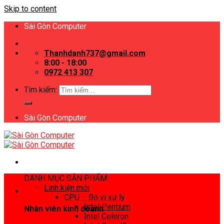
Skip to content
Sài Gòn Computer
Thanhdanh737@gmail.com
8:00 - 18:00
0972 413 307
Tìm kiếm:
Sài Gòn Computer
DANH MỤC SẢN PHẨM
Linh kiện mới
CPU – Bộ vi xử lý
Intel Pentium
Nhân viên kinh doanh
Intel Celeron