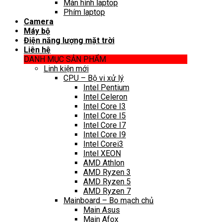
Màn hình laptop
Phím laptop
Camera
Máy bộ
Điện năng lượng mặt trời
Liên hệ
DANH MỤC SẢN PHẨM
Linh kiện mới
CPU – Bộ vi xử lý
Intel Pentium
Intel Celeron
Intel Core I3
Intel Core I5
Intel Core I7
Intel Core I9
Intel Corei3
Intel XEON
AMD Athlon
AMD Ryzen 3
AMD Ryzen 5
AMD Ryzen 7
Mainboard – Bo mạch chủ
Main Asus
Main Afox