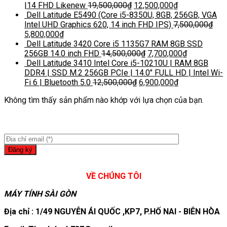
|14 FHD Likenew
19,500,000
₫
12,500,000
₫
Dell Latitude E5490 (Core i5-8350U, 8GB, 256GB, VGA
Intel UHD Graphics 620, 14 inch FHD IPS)
7,500,000
₫
5,800,000
₫
Dell Latitude 3420 Core i5 1135G7 RAM 8GB SSD
256GB 14.0 inch FHD
14,500,000
₫
7,700,000
₫
Dell Latitude 3410 Intel Core i5-10210U | RAM 8GB
DDR4 | SSD M.2 256GB PCIe | 14.0″ FULL HD | Intel Wi-
Fi 6 | Bluetooth 5.0
12,500,000
₫
6,900,000
₫
Không tìm thấy sản phẩm nào khớp với lựa chọn của bạn.
VỀ CHÚNG TÔI
MÁY TÍNH SÀI GÒN
Địa chỉ : 1/49 NGUYỄN ÁI QUỐC ,KP7, P.HỐ NAI - BIÊN HÒA