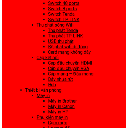
Switch 48 ports
Switch 8 ports
Switch Tenda
Switch TP LINK
Thu phát sóng Wifi
Thu phát Tenda
Thu phát TP LINK
USB thu phát
Bộ phát wifi di động
Card mạng không dây
Cap kết nối
Cap đầu chuyển HDMI
Cáp đầu chuyển VGA
Cáp mạng – Đầu mạng
Dây nhựa rút
Hub
Thiết bị văn phòng
Máy in
Máy in Brother
Máy in Canon
Máy in HP
Phụ kiện máy in
Cụm mực