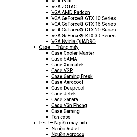
VGA Palit
VGA ZOTAC
VGA AMD Radeon
VGA GeForce® GTX 10 Series
VGA GeForce® GTX 16 Series
VGA GeForce® GTX 20 Series
VGA GeForce® RTX 30 Series
VGA Nvidia QUADRO
Case – Thùng máy
Case Cooler Master
Case SAMA
Case Xigmatek
Case VSP
Case Gaming Freak
Case Aerocool
Case Deepcool
Case Jetek
Case Sahara
Case Văn Phòng
Case Gaming
Fan case
PSU – Nguồn máy tính
Nguồn Acbel
Nguồn Aerocoo