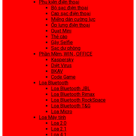
Phụ kiện điện thoại
Bộ sạc điện thoại
Cap sạc điện thoại
Miếng dán cường lực
Ốp lưng điện thoại
Quạt Mini
Thẻ cào
Gậy Selfie
Sạc dự phòng
Phần Mềm, WIN , OFFICE
Kaspersky
Diệt Virus
BKAV
Code Game
Loa Bluetooth
Loa Bluetooth JBL
Loa Bluetooth Rimax
Loa Bluetooth RockSpace
Loa Bluetooth T&G
Loa Micro
Loa Máy tính
Loa 2.0
Loa 2.1
Loa 4.1