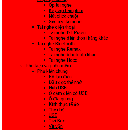
Ốp tai nghe
Keycap bàn phím
Nút click chuột
Giá treo tai nghe
Tai nghe điện thoại
Tai nghe ĐT Pisen
Tai nghe điện thoại hãng khác
Tai nghe Bluetooth
Tai nghe Remax
Tai nghe bluetooth khác
Tai nghe Hoco
Phụ kiện và phần mềm
Phụ kiện chung
Bộ lưu điện
Đầu đọc thẻ nhớ
Hub USB
Ổ cắm điện có USB
Ổ đĩa quang
Kính thực tế ảo
Thẻ nhớ
USB
Tivi Box
Vít vặn