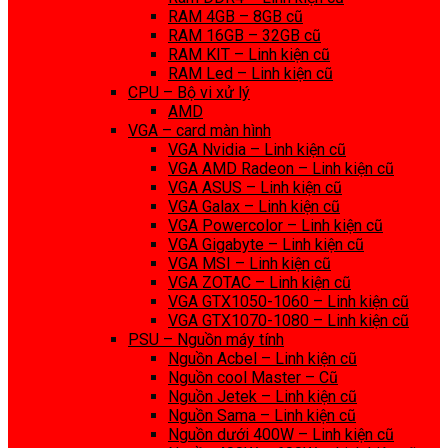
RAM 4GB – 8GB cũ
RAM 16GB – 32GB cũ
RAM KIT – Linh kiện cũ
RAM Led – Linh kiện cũ
CPU – Bộ vi xử lý
AMD
VGA – card màn hình
VGA Nvidia – Linh kiện cũ
VGA AMD Radeon – Linh kiện cũ
VGA ASUS – Linh kiện cũ
VGA Galax – Linh kiện cũ
VGA Powercolor – Linh kiện cũ
VGA Gigabyte – Linh kiện cũ
VGA MSI – Linh kiện cũ
VGA ZOTAC – Linh kiện cũ
VGA GTX1050-1060 – Linh kiện cũ
VGA GTX1070-1080 – Linh kiện cũ
PSU – Nguồn máy tính
Nguồn Acbel – Linh kiện cũ
Nguồn cool Master – Cũ
Nguồn Jetek – Linh kiện cũ
Nguồn Sama – Linh kiện cũ
Nguồn dưới 400W – Linh kiện cũ