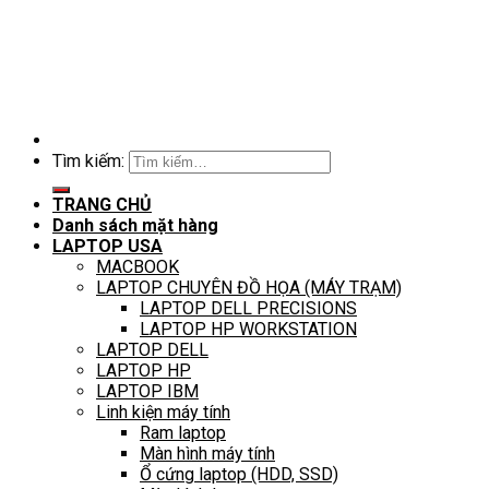
Tìm kiếm:
TRANG CHỦ
Danh sách mặt hàng
LAPTOP USA
MACBOOK
LAPTOP CHUYÊN ĐỒ HỌA (MÁY TRẠM)
LAPTOP DELL PRECISIONS
LAPTOP HP WORKSTATION
LAPTOP DELL
LAPTOP HP
LAPTOP IBM
Linh kiện máy tính
Ram laptop
Màn hình máy tính
Ổ cứng laptop (HDD, SSD)