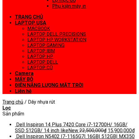
Lọ mực đổ
Phụ kiện máy in
TRANG CHỦ
LAPTOP USA
MACBOOK
LAPTOP DELL PRECISIONS
LAPTOP HP WORKSTATION
LAPTOP GAMING
LAPTOP IBM
LAPTOP HP
LAPTOP DELL
LAPTOP CŨ
Camera
MÁY BỘ
ĐIỆN NĂNG LƯỢNG MẶT TRỜI
Liên hệ
Trang chủ
/
Dây nhựa rút
Lọc
Sản phẩm
Dell Inspiron 14 Plus 7420 Core i7-12700H/ 16GB/
SSD 512GB/ 14 inch likeNew
22,500,000
₫
15,900,000
₫
Dell Inspiron N5402 I7-1165G7| 16GB| 512GB| MX350