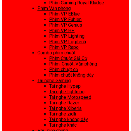
Phím Gaming Royal Kludge
Phím Văn phòng
Phím VP EBlue
Phím VP Fuhlen
Phím VP Genius
Phím VP HP
Phím VP Lighting
Phím VP Logitech
Phím VP Rapo
Combo phím chuột
Phím Chuột Giả Cơ
Phím, Chuột ,Văn phòng
Phím chuột cơ
Phím chuột không dây
Tai nghe Gaming
Tai nghe Hypep
Tai nghe lightning
Tai nghe Motospeed
Tai nghe Razer
Tai nghe Xiberia
Tai nghe zidli
Tai nghe không dây
Tai nghe khác
Phụ kiện chung