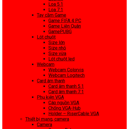
Loa 5.1
Loa 7.1
Tay cầm Game
Game FIFA 4 PC
Game Liên Quân
GamePUBG
Lót chuột
Size lớn
Size nhỏ
Size vừa
Lót chuột led
Webcam
Webcam Colorvis
Webcam Logitech
Card âm thanh
Card âm thanh 5.1
Card âm thanh 7.1
Phụ kiện VGA
Cáp nguồn VGA
Chống VGA-Hub
Holder – RiserCable VGA
Thiết bị mạng, camera
Camera