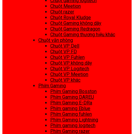
Chuột gaming logitech
Chuột Meetion
Chuột razer
Chuột Royal Kludge
Chuột Gaming không dây
Chuột Gaming Redragon
Chuột Gaming thương hiệu khác
Chuột văn phòng
Chuột VP Dell
Chuột VP FD
Chuột VP Fuhlen
Chuột VP không dây
Chuột VP Logitech
Chuột VP Meetion
Chuột VP khác
Phím Gaming
Phím Gaming Bosston
Phím Gaming DAREU
Phím Gaming E-DRa
Phím gaming Eblue
Phím Gaming fuhlen
Phím Gaming Lightning
Phím gaming logitech
Phím Gaming razer