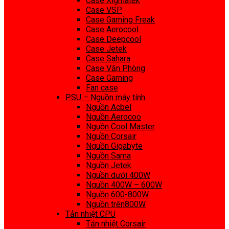
Case Xigmatek
Case VSP
Case Gaming Freak
Case Aerocool
Case Deepcool
Case Jetek
Case Sahara
Case Văn Phòng
Case Gaming
Fan case
PSU – Nguồn máy tính
Nguồn Acbel
Nguồn Aerocoo
Nguồn Cool Master
Nguồn Corsair
Nguồn Gigabyte
Nguồn Sama
Nguồn Jetek
Nguồn dưới 400W
Nguồn 400W – 600W
Nguồn 600-800W
Nguồn trên800W
Tản nhiệt CPU
Tản nhiệt Corsair