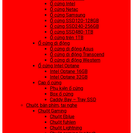
Ổ cứng Intel
Ổ cứng Netac
Ổ cứng Samsung
Ổ cứng SSD120-128GB
Ổ cứng SSD240-256GB
Ổ cứng SSD480-1TB
Ổ cứng trên 1TB
Ổ cứng di động
Ổ cứng di động Asus
Ổ cứng di động Transcend
Ổ cứng di động Western
Ổ cứng Intel Optane
Intel Optane 16GB
Intel Optane 32GB
Cap ổ cứng
Phụ kiện ổ cứng
Box ổ cứng
Caddy Bay – Tray SSD
Chuột, bàn phím, tai nghe
Chuột Gaming
Chuột Eblue
Chuột fuhlen
Chuột Lightning