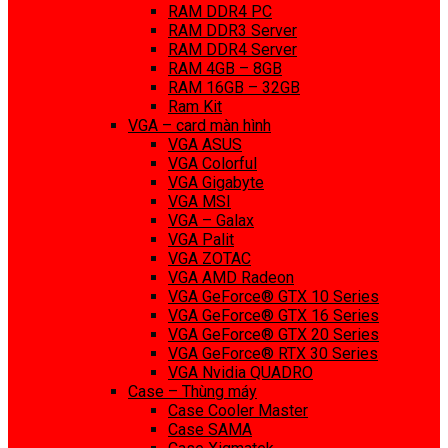
RAM DDR4 PC
RAM DDR3 Server
RAM DDR4 Server
RAM 4GB – 8GB
RAM 16GB – 32GB
Ram Kit
VGA – card màn hình
VGA ASUS
VGA Colorful
VGA Gigabyte
VGA MSI
VGA – Galax
VGA Palit
VGA ZOTAC
VGA AMD Radeon
VGA GeForce® GTX 10 Series
VGA GeForce® GTX 16 Series
VGA GeForce® GTX 20 Series
VGA GeForce® RTX 30 Series
VGA Nvidia QUADRO
Case – Thùng máy
Case Cooler Master
Case SAMA