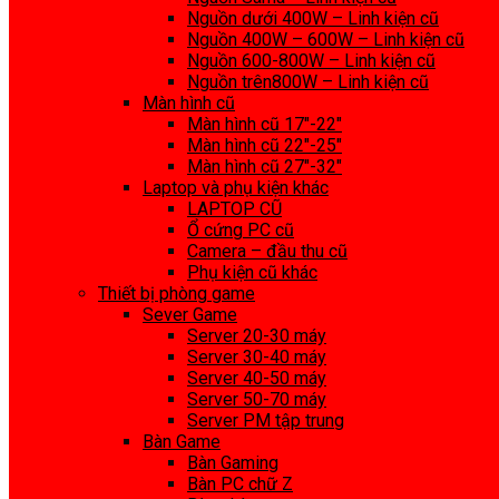
Nguồn dưới 400W – Linh kiện cũ
Nguồn 400W – 600W – Linh kiện cũ
Nguồn 600-800W – Linh kiện cũ
Nguồn trên800W – Linh kiện cũ
Màn hình cũ
Màn hình cũ 17″-22″
Màn hình cũ 22″-25″
Màn hình cũ 27″-32″
Laptop và phụ kiện khác
LAPTOP CŨ
Ổ cứng PC cũ
Camera – đầu thu cũ
Phụ kiện cũ khác
Thiết bị phòng game
Sever Game
Server 20-30 máy
Server 30-40 máy
Server 40-50 máy
Server 50-70 máy
Server PM tập trung
Bàn Game
Bàn Gaming
Bàn PC chữ Z