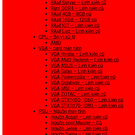
RAM Server – Linh kiện cũ
Ram DDR4 – Linh kiện cũ
RAM 4GB – 8GB cũ
RAM 16GB – 32GB cũ
RAM KIT – Linh kiện cũ
RAM Led – Linh kiện cũ
CPU – Bộ vi xử lý
AMD
VGA – card màn hình
VGA Nvidia – Linh kiện cũ
VGA AMD Radeon – Linh kiện cũ
VGA ASUS – Linh kiện cũ
VGA Galax – Linh kiện cũ
VGA Powercolor – Linh kiện cũ
VGA Gigabyte – Linh kiện cũ
VGA MSI – Linh kiện cũ
VGA ZOTAC – Linh kiện cũ
VGA GTX1050-1060 – Linh kiện cũ
VGA GTX1070-1080 – Linh kiện cũ
PSU – Nguồn máy tính
Nguồn Acbel – Linh kiện cũ
Nguồn cool Master – Cũ
Nguồn Jetek – Linh kiện cũ
Nguồn Sama – Linh kiện cũ