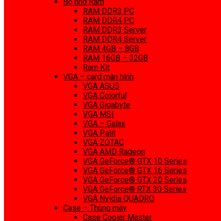
Bộ nhớ Ram
RAM DDR3 PC
RAM DDR4 PC
RAM DDR3 Server
RAM DDR4 Server
RAM 4GB – 8GB
RAM 16GB – 32GB
Ram Kit
VGA – card màn hình
VGA ASUS
VGA Colorful
VGA Gigabyte
VGA MSI
VGA – Galax
VGA Palit
VGA ZOTAC
VGA AMD Radeon
VGA GeForce® GTX 10 Series
VGA GeForce® GTX 16 Series
VGA GeForce® GTX 20 Series
VGA GeForce® RTX 30 Series
VGA Nvidia QUADRO
Case – Thùng máy
Case Cooler Master