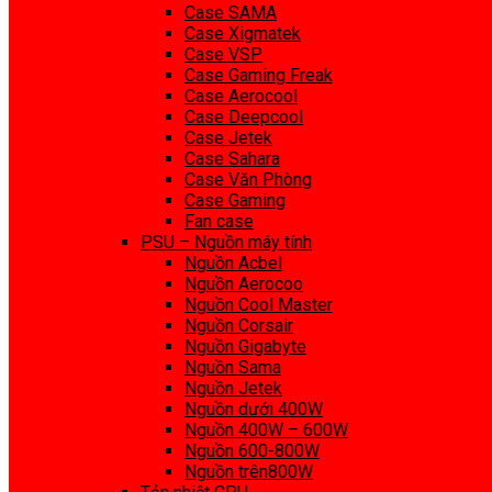
Case SAMA
Case Xigmatek
Case VSP
Case Gaming Freak
Case Aerocool
Case Deepcool
Case Jetek
Case Sahara
Case Văn Phòng
Case Gaming
Fan case
PSU – Nguồn máy tính
Nguồn Acbel
Nguồn Aerocoo
Nguồn Cool Master
Nguồn Corsair
Nguồn Gigabyte
Nguồn Sama
Nguồn Jetek
Nguồn dưới 400W
Nguồn 400W – 600W
Nguồn 600-800W
Nguồn trên800W