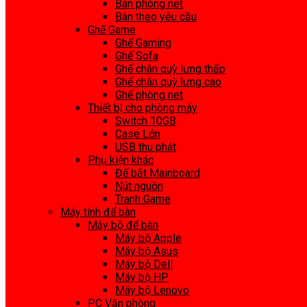
Bàn phòng net
Bàn theo yêu cầu
Ghế Game
Ghế Gaming
Ghế Sofa
Ghế chân quỳ lưng thấp
Ghế chân quỳ lưng cao
Ghế phòng net
Thiết bị cho phòng máy
Switch 10GB
Case Lớn
USB thu phát
Phụ kiện khác
Đế bắt Mainboard
Nút nguồn
Tranh Game
Máy tính để bàn
Máy bộ để bàn
Máy bộ Apple
Máy bộ Asus
Máy bộ Dell
Máy bộ HP
Máy bộ Lenovo
PC Văn phòng