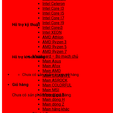
0972 413 307
Intel Celeron
Intel Core I3
Intel Core I5
Intel Core I7
Intel Core I9
Hỗ trợ kỹ thuật
Intel Corei3
Intel XEON
0974 816 737
AMD Athlon
AMD Ryzen 3
AMD Ryzen 5
AMD Ryzen 7
Mainboard – Bo mạch chủ
Hỗ trợ khách hàng
Main Asus
Main Afox
0983425737
Main AMD
Chưa có sản phẩm trong giỏ hàng.
Main GIGABYTE
Main ASROCK
Giỏ hàng
Main COLORFUL
Main MSI
Main dòng B
Chưa có sản phẩm trong giỏ hàng.
Main dòng H
Main dòng Z
Main hãng khác