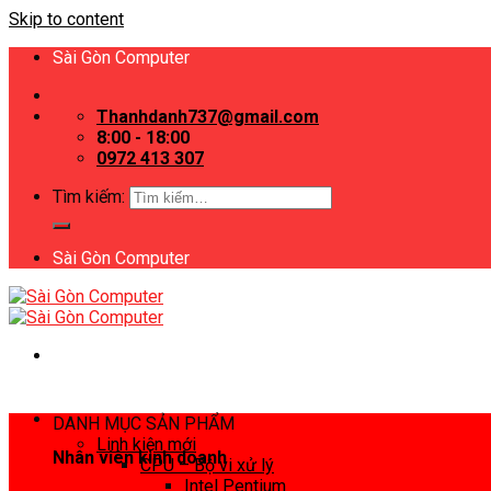
Skip to content
Sài Gòn Computer
Thanhdanh737@gmail.com
8:00 - 18:00
0972 413 307
Tìm kiếm:
Sài Gòn Computer
DANH MỤC SẢN PHẨM
Linh kiện mới
Nhân viên kinh doanh
CPU – Bộ vi xử lý
Intel Pentium