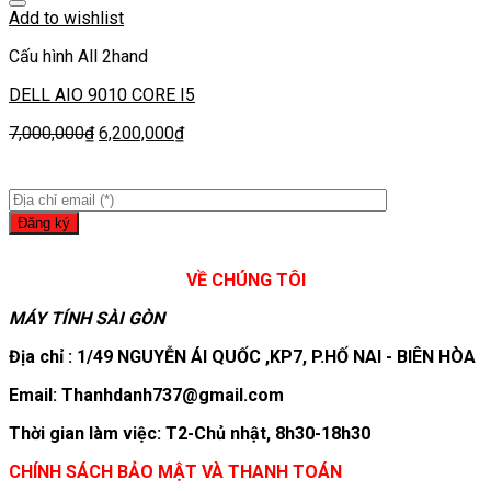
Add to wishlist
Cấu hình All 2hand
DELL AIO 9010 CORE I5
7,000,000
₫
6,200,000
₫
VỀ CHÚNG TÔI
MÁY TÍNH SÀI GÒN
Địa chỉ : 1/49 NGUYỄN ÁI QUỐC ,KP7, P.HỐ NAI - BIÊN HÒA
Email: Thanhdanh737@gmail.com
Thời gian làm việc: T2-Chủ nhật, 8h30-18h30
CHÍNH SÁCH BẢO MẬT VÀ THANH TOÁN