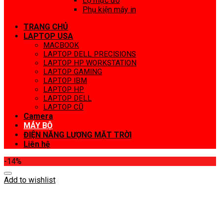
Lọ mực đổ
Phụ kiện máy in
TRANG CHỦ
LAPTOP USA
MACBOOK
LAPTOP DELL PRECISIONS
LAPTOP HP WORKSTATION
LAPTOP GAMING
LAPTOP IBM
LAPTOP HP
LAPTOP DELL
LAPTOP CŨ
Camera
MÁY BỘ
ĐIỆN NĂNG LƯỢNG MẶT TRỜI
Liên hệ
-14%
Add to wishlist