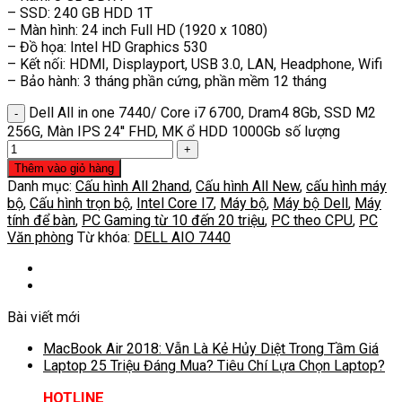
– SSD: 240 GB HDD 1T
– Màn hình: 24 inch Full HD (1920 x 1080)
– Đồ họa: Intel HD Graphics 530
– Kết nối: HDMI, Displayport, USB 3.0, LAN, Headphone, Wifi
– Bảo hành: 3 tháng phần cứng, phần mềm 12 tháng
Dell All in one 7440/ Core i7 6700, Dram4 8Gb, SSD M2
256G, Màn IPS 24'' FHD, MK ổ HDD 1000Gb số lượng
Thêm vào giỏ hàng
Danh mục:
Cấu hình All 2hand
,
Cấu hình All New
,
cấu hình máy
bộ
,
Cấu hình trọn bộ
,
Intel Core I7
,
Máy bộ
,
Máy bộ Dell
,
Máy
tính để bàn
,
PC Gaming từ 10 đến 20 triệu
,
PC theo CPU
,
PC
Văn phòng
Từ khóa:
DELL AIO 7440
Bài viết mới
MacBook Air 2018: Vẫn Là Kẻ Hủy Diệt Trong Tầm Giá
Laptop 25 Triệu Đáng Mua? Tiêu Chí Lựa Chọn Laptop?
HOTLINE