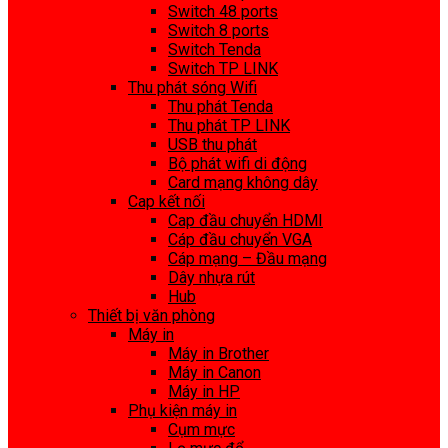
Switch 48 ports
Switch 8 ports
Switch Tenda
Switch TP LINK
Thu phát sóng Wifi
Thu phát Tenda
Thu phát TP LINK
USB thu phát
Bộ phát wifi di động
Card mạng không dây
Cap kết nối
Cap đầu chuyển HDMI
Cáp đầu chuyển VGA
Cáp mạng – Đầu mạng
Dây nhựa rút
Hub
Thiết bị văn phòng
Máy in
Máy in Brother
Máy in Canon
Máy in HP
Phụ kiện máy in
Cụm mực