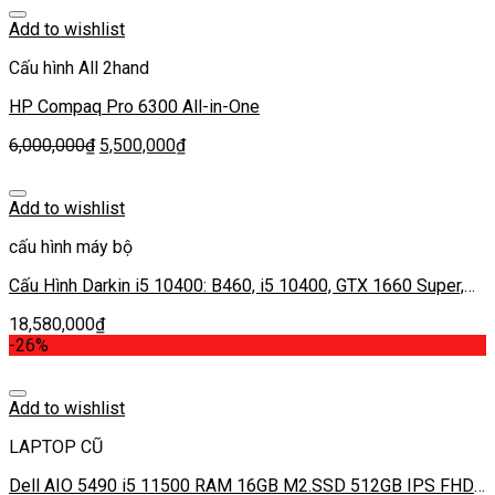
Add to wishlist
Cấu hình All 2hand
HP Compaq Pro 6300 All-in-One
6,000,000
₫
5,500,000
₫
Add to wishlist
cấu hình máy bộ
Cấu Hình Darkin i5 10400: B460, i5 10400, GTX 1660 Super,
Ram 16G, SSD 240G, HDD 1TB, PSU 550W
18,580,000
₫
-26%
Add to wishlist
LAPTOP CŨ
Dell AIO 5490 i5 11500 RAM 16GB M2.SSD 512GB IPS FHD