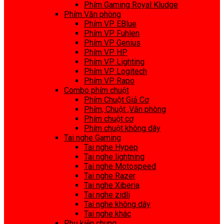
Phím Gaming Royal Kludge
Phím Văn phòng
Phím VP EBlue
Phím VP Fuhlen
Phím VP Genius
Phím VP HP
Phím VP Lighting
Phím VP Logitech
Phím VP Rapo
Combo phím chuột
Phím Chuột Giả Cơ
Phím, Chuột ,Văn phòng
Phím chuột cơ
Phím chuột không dây
Tai nghe Gaming
Tai nghe Hypep
Tai nghe lightning
Tai nghe Motospeed
Tai nghe Razer
Tai nghe Xiberia
Tai nghe zidli
Tai nghe không dây
Tai nghe khác
Phụ kiện chung