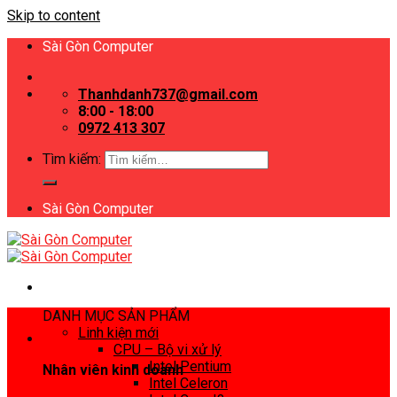
Skip to content
Sài Gòn Computer
Thanhdanh737@gmail.com
8:00 - 18:00
0972 413 307
Tìm kiếm:
Sài Gòn Computer
DANH MỤC SẢN PHẨM
Linh kiện mới
CPU – Bộ vi xử lý
Intel Pentium
Nhân viên kinh doanh
Intel Celeron