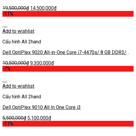
23.8 inch ( NEW 98% )
19,500,000
₫
14,500,000
₫
-11%
Add to wishlist
Cấu hình All 2hand
Dell OptiPlex 9020 All-in-One Core i7-4470s/ 8 GB DDR3/
120 GB SSD/ Intel® HD Graphics 4600 – 23 inch FHD
10,500,000
₫
9,300,000
₫
-7%
Add to wishlist
Cấu hình All 2hand
Dell OptiPlex 9010 All In One Core i3
5,500,000
₫
5,100,000
₫
-11%