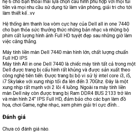
hệ 6 cho bạn thoải mái lựa chọn cấu hình phù hợp với mọi túi
tiền và mọi nhu cầu sử dụng từ làm văn phòng, giải tri cho tới
làm thiết kế…vv
Hệ thống âm thanh loa vòm cực hay của Dell all in one 7440
cho bạn thỏa sức thưởng thức những bản nhạc và những bộ
phim cất lượng hình ảnh Full HD tuyệt đẹp sau những giờ làm
việc căng thẳng.
Máy tính liền màn Dell 7440 màn hình lớn, chất lượng chuẩn
Full HD IPS
Máy tính All in one Dell 7440 là chiếc máy tính tất cả trong một
Dell được trang bị cấu hình rất khủng và được sản xuất theo
công nghệ tiên tiến. Được trang bị bộ vi sử lý intel core i3, i5,
i7 Skylake với xung nhịp tối đa lên đến 3.70Ghz. Đây là một
xung nhịp rất mạnh với 2 lõi 4 luồng. Ngoài ra máy tính liền
màn Dell này còn được trang bị Ram DDR4 BUS 2133 trở lên
và màn hình 24″ IPS Full HD, đảm bảo cho các bạn làm đồ
họa, chơi Game, nghe nhạc, xem phim giải trí cực đỉnh…
Đánh giá
Chưa có đánh giá nào.