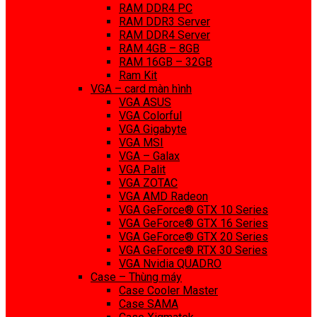
RAM DDR4 PC
RAM DDR3 Server
RAM DDR4 Server
RAM 4GB – 8GB
RAM 16GB – 32GB
Ram Kit
VGA – card màn hình
VGA ASUS
VGA Colorful
VGA Gigabyte
VGA MSI
VGA – Galax
VGA Palit
VGA ZOTAC
VGA AMD Radeon
VGA GeForce® GTX 10 Series
VGA GeForce® GTX 16 Series
VGA GeForce® GTX 20 Series
VGA GeForce® RTX 30 Series
VGA Nvidia QUADRO
Case – Thùng máy
Case Cooler Master
Case SAMA