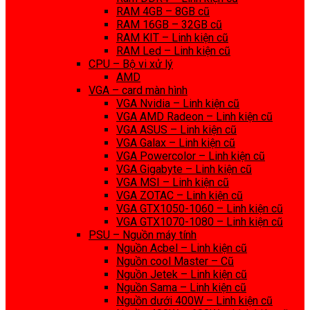
RAM 4GB – 8GB cũ
RAM 16GB – 32GB cũ
RAM KIT – Linh kiện cũ
RAM Led – Linh kiện cũ
CPU – Bộ vi xử lý
AMD
VGA – card màn hình
VGA Nvidia – Linh kiện cũ
VGA AMD Radeon – Linh kiện cũ
VGA ASUS – Linh kiện cũ
VGA Galax – Linh kiện cũ
VGA Powercolor – Linh kiện cũ
VGA Gigabyte – Linh kiện cũ
VGA MSI – Linh kiện cũ
VGA ZOTAC – Linh kiện cũ
VGA GTX1050-1060 – Linh kiện cũ
VGA GTX1070-1080 – Linh kiện cũ
PSU – Nguồn máy tính
Nguồn Acbel – Linh kiện cũ
Nguồn cool Master – Cũ
Nguồn Jetek – Linh kiện cũ
Nguồn Sama – Linh kiện cũ
Nguồn dưới 400W – Linh kiện cũ