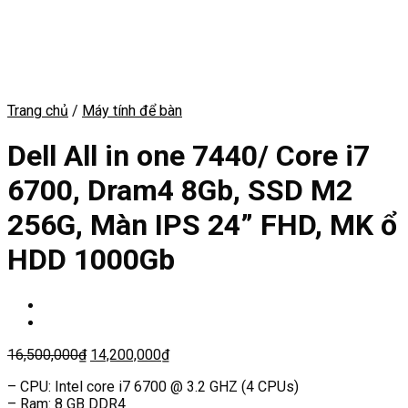
Trang chủ
/
Máy tính để bàn
Dell All in one 7440/ Core i7
6700, Dram4 8Gb, SSD M2
256G, Màn IPS 24” FHD, MK ổ
HDD 1000Gb
16,500,000
₫
14,200,000
₫
– CPU: Intel core i7 6700 @ 3.2 GHZ (4 CPUs)
– Ram: 8 GB DDR4