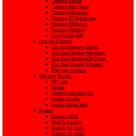
Camera Dahua
Camera hành trình
Camera Hikvision
Camera IP không dây
Camera KBVision
Camera Vantech
Trọn bộ lắp đặt
Đầu thu Camera
Đầu thu Camera Dahua
Đầu thu Camera Hikvision
Đầu thu Camera KBVision
Đầu thu Camera Vantech
Phụ kiện camera
Modem, Router
TP-Link
Tenda
Thiết bị cân bằng tải
Router có dây
Router không dây
Switch
Switch 10GB
Switch 5 ports
Switch 16 ports
Switch 24 ports