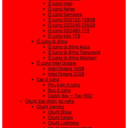
Ổ cứng Intel
Ổ cứng Netac
Ổ cứng Samsung
Ổ cứng SSD120-128GB
Ổ cứng SSD240-256GB
Ổ cứng SSD480-1TB
Ổ cứng trên 1TB
Ổ cứng di động
Ổ cứng di động Asus
Ổ cứng di động Transcend
Ổ cứng di động Western
Ổ cứng Intel Optane
Intel Optane 16GB
Intel Optane 32GB
Cap ổ cứng
Phụ kiện ổ cứng
Box ổ cứng
Caddy Bay – Tray SSD
Chuột, bàn phím, tai nghe
Chuột Gaming
Chuột Eblue
Chuột fuhlen
Chuột Lightning