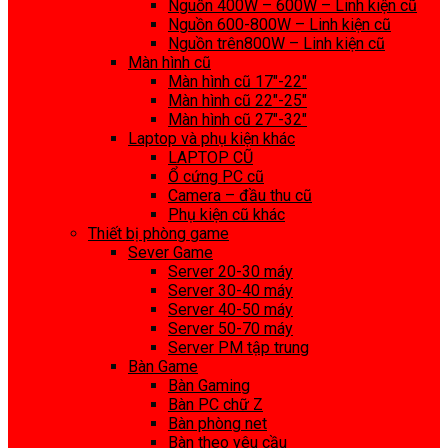
Nguồn 400W – 600W – Linh kiện cũ
Nguồn 600-800W – Linh kiện cũ
Nguồn trên800W – Linh kiện cũ
Màn hình cũ
Màn hình cũ 17″-22″
Màn hình cũ 22″-25″
Màn hình cũ 27″-32″
Laptop và phụ kiện khác
LAPTOP CŨ
Ổ cứng PC cũ
Camera – đầu thu cũ
Phụ kiện cũ khác
Thiết bị phòng game
Sever Game
Server 20-30 máy
Server 30-40 máy
Server 40-50 máy
Server 50-70 máy
Server PM tập trung
Bàn Game
Bàn Gaming
Bàn PC chữ Z
Bàn phòng net
Bàn theo yêu cầu