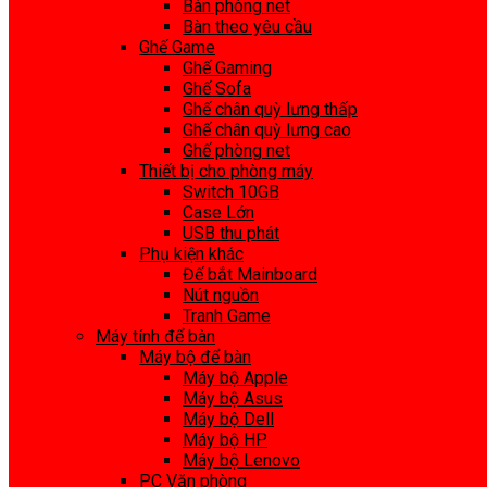
Bàn phòng net
Bàn theo yêu cầu
Ghế Game
Ghế Gaming
Ghế Sofa
Ghế chân quỳ lưng thấp
Ghế chân quỳ lưng cao
Ghế phòng net
Thiết bị cho phòng máy
Switch 10GB
Case Lớn
USB thu phát
Phụ kiện khác
Đế bắt Mainboard
Nút nguồn
Tranh Game
Máy tính để bàn
Máy bộ để bàn
Máy bộ Apple
Máy bộ Asus
Máy bộ Dell
Máy bộ HP
Máy bộ Lenovo
PC Văn phòng