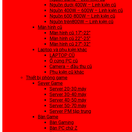
Nguồn dưới 400W – Linh kiện cũ
Nguồn 400W – 600W – Linh kiện cũ
Nguồn 600-800W – Linh kiện cũ
Nguồn trên800W – Linh kiện cũ
Màn hình cũ
Màn hình cũ 17″-22″
Màn hình cũ 22″-25″
Màn hình cũ 27″-32″
Laptop và phụ kiện khác
LAPTOP CŨ
Ổ cứng PC cũ
Camera – đầu thu cũ
Phụ kiện cũ khác
Thiết bị phòng game
Sever Game
Server 20-30 máy
Server 30-40 máy
Server 40-50 máy
Server 50-70 máy
Server PM tập trung
Bàn Game
Bàn Gaming
Bàn PC chữ Z