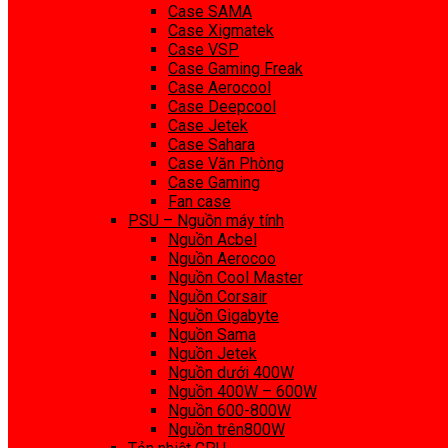
Case SAMA
Case Xigmatek
Case VSP
Case Gaming Freak
Case Aerocool
Case Deepcool
Case Jetek
Case Sahara
Case Văn Phòng
Case Gaming
Fan case
PSU – Nguồn máy tính
Nguồn Acbel
Nguồn Aerocoo
Nguồn Cool Master
Nguồn Corsair
Nguồn Gigabyte
Nguồn Sama
Nguồn Jetek
Nguồn dưới 400W
Nguồn 400W – 600W
Nguồn 600-800W
Nguồn trên800W