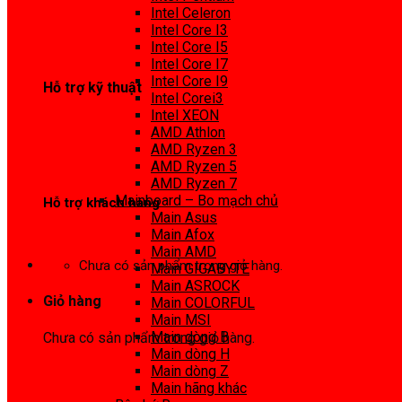
0972 413 307
Intel Celeron
Intel Core I3
Intel Core I5
Intel Core I7
Intel Core I9
Hỗ trợ kỹ thuật
Intel Corei3
Intel XEON
0974 816 737
AMD Athlon
AMD Ryzen 3
AMD Ryzen 5
AMD Ryzen 7
Mainboard – Bo mạch chủ
Hỗ trợ khách hàng
Main Asus
Main Afox
0983425737
Main AMD
Chưa có sản phẩm trong giỏ hàng.
Main GIGABYTE
Main ASROCK
Giỏ hàng
Main COLORFUL
Main MSI
Main dòng B
Chưa có sản phẩm trong giỏ hàng.
Main dòng H
Main dòng Z
Main hãng khác