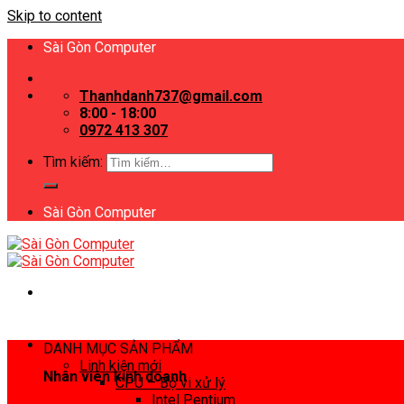
Skip to content
Sài Gòn Computer
Thanhdanh737@gmail.com
8:00 - 18:00
0972 413 307
Tìm kiếm:
Sài Gòn Computer
DANH MỤC SẢN PHẨM
Linh kiện mới
Nhân viên kinh doanh
CPU – Bộ vi xử lý
Intel Pentium