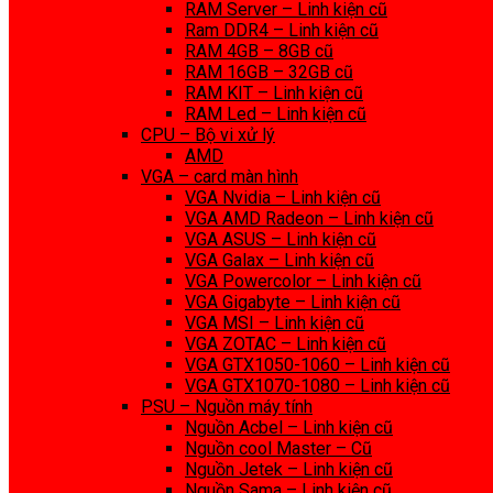
RAM Server – Linh kiện cũ
Ram DDR4 – Linh kiện cũ
RAM 4GB – 8GB cũ
RAM 16GB – 32GB cũ
RAM KIT – Linh kiện cũ
RAM Led – Linh kiện cũ
CPU – Bộ vi xử lý
AMD
VGA – card màn hình
VGA Nvidia – Linh kiện cũ
VGA AMD Radeon – Linh kiện cũ
VGA ASUS – Linh kiện cũ
VGA Galax – Linh kiện cũ
VGA Powercolor – Linh kiện cũ
VGA Gigabyte – Linh kiện cũ
VGA MSI – Linh kiện cũ
VGA ZOTAC – Linh kiện cũ
VGA GTX1050-1060 – Linh kiện cũ
VGA GTX1070-1080 – Linh kiện cũ
PSU – Nguồn máy tính
Nguồn Acbel – Linh kiện cũ
Nguồn cool Master – Cũ
Nguồn Jetek – Linh kiện cũ
Nguồn Sama – Linh kiện cũ