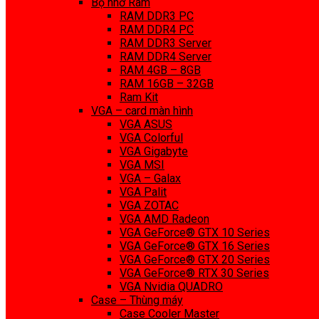
Bộ nhớ Ram
RAM DDR3 PC
RAM DDR4 PC
RAM DDR3 Server
RAM DDR4 Server
RAM 4GB – 8GB
RAM 16GB – 32GB
Ram Kit
VGA – card màn hình
VGA ASUS
VGA Colorful
VGA Gigabyte
VGA MSI
VGA – Galax
VGA Palit
VGA ZOTAC
VGA AMD Radeon
VGA GeForce® GTX 10 Series
VGA GeForce® GTX 16 Series
VGA GeForce® GTX 20 Series
VGA GeForce® RTX 30 Series
VGA Nvidia QUADRO
Case – Thùng máy
Case Cooler Master