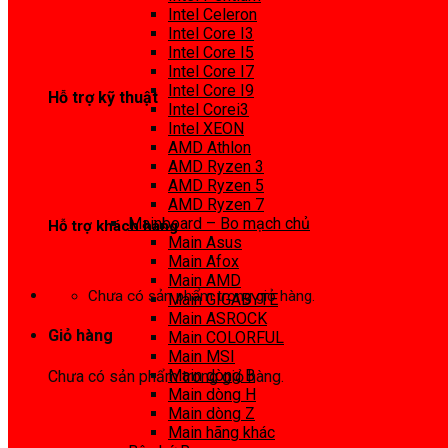
0972 413 307
Intel Celeron
Intel Core I3
Intel Core I5
Intel Core I7
Intel Core I9
Hỗ trợ kỹ thuật
Intel Corei3
Intel XEON
0974 816 737
AMD Athlon
AMD Ryzen 3
AMD Ryzen 5
AMD Ryzen 7
Mainboard – Bo mạch chủ
Hỗ trợ khách hàng
Main Asus
Main Afox
0983425737
Main AMD
Chưa có sản phẩm trong giỏ hàng.
Main GIGABYTE
Main ASROCK
Giỏ hàng
Main COLORFUL
Main MSI
Main dòng B
Chưa có sản phẩm trong giỏ hàng.
Main dòng H
Main dòng Z
Main hãng khác