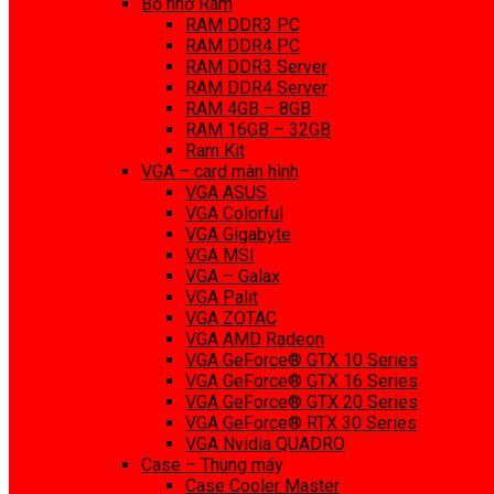
Bộ nhớ Ram
RAM DDR3 PC
RAM DDR4 PC
RAM DDR3 Server
RAM DDR4 Server
RAM 4GB – 8GB
RAM 16GB – 32GB
Ram Kit
VGA – card màn hình
VGA ASUS
VGA Colorful
VGA Gigabyte
VGA MSI
VGA – Galax
VGA Palit
VGA ZOTAC
VGA AMD Radeon
VGA GeForce® GTX 10 Series
VGA GeForce® GTX 16 Series
VGA GeForce® GTX 20 Series
VGA GeForce® RTX 30 Series
VGA Nvidia QUADRO
Case – Thùng máy
Case Cooler Master