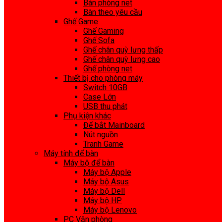
Bàn phòng net
Bàn theo yêu cầu
Ghế Game
Ghế Gaming
Ghế Sofa
Ghế chân quỳ lưng thấp
Ghế chân quỳ lưng cao
Ghế phòng net
Thiết bị cho phòng máy
Switch 10GB
Case Lớn
USB thu phát
Phụ kiện khác
Đế bắt Mainboard
Nút nguồn
Tranh Game
Máy tính để bàn
Máy bộ để bàn
Máy bộ Apple
Máy bộ Asus
Máy bộ Dell
Máy bộ HP
Máy bộ Lenovo
PC Văn phòng