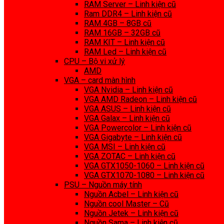
RAM Server – Linh kiện cũ
Ram DDR4 – Linh kiện cũ
RAM 4GB – 8GB cũ
RAM 16GB – 32GB cũ
RAM KIT – Linh kiện cũ
RAM Led – Linh kiện cũ
CPU – Bộ vi xử lý
AMD
VGA – card màn hình
VGA Nvidia – Linh kiện cũ
VGA AMD Radeon – Linh kiện cũ
VGA ASUS – Linh kiện cũ
VGA Galax – Linh kiện cũ
VGA Powercolor – Linh kiện cũ
VGA Gigabyte – Linh kiện cũ
VGA MSI – Linh kiện cũ
VGA ZOTAC – Linh kiện cũ
VGA GTX1050-1060 – Linh kiện cũ
VGA GTX1070-1080 – Linh kiện cũ
PSU – Nguồn máy tính
Nguồn Acbel – Linh kiện cũ
Nguồn cool Master – Cũ
Nguồn Jetek – Linh kiện cũ
Nguồn Sama – Linh kiện cũ