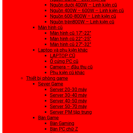
Nguồn dưới 400W – Linh kiện cũ
Nguồn 400W – 600W – Linh kiện cũ
Nguồn 600-800W – Linh kiện cũ
Nguồn trên800W – Linh kiện cũ
Màn hình cũ
Màn hình cũ 17″-22″
Màn hình cũ 22″-25″
Màn hình cũ 27″-32″
Laptop và phụ kiện khác
LAPTOP CŨ
Ổ cứng PC cũ
Camera – đầu thu cũ
Phụ kiện cũ khác
Thiết bị phòng game
Sever Game
Server 20-30 máy
Server 30-40 máy
Server 40-50 máy
Server 50-70 máy
Server PM tập trung
Bàn Game
Bàn Gaming
Bàn PC chữ Z