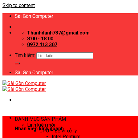
Skip to content
Sài Gòn Computer
Thanhdanh737@gmail.com
8:00 - 18:00
0972 413 307
Tìm kiếm:
Sài Gòn Computer
DANH MỤC SẢN PHẨM
Linh kiện mới
Nhân viên kinh doanh
CPU – Bộ vi xử lý
Intel Pentium