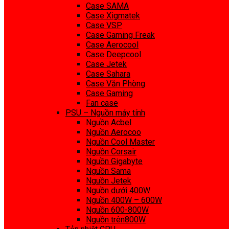
Case SAMA
Case Xigmatek
Case VSP
Case Gaming Freak
Case Aerocool
Case Deepcool
Case Jetek
Case Sahara
Case Văn Phòng
Case Gaming
Fan case
PSU – Nguồn máy tính
Nguồn Acbel
Nguồn Aerocoo
Nguồn Cool Master
Nguồn Corsair
Nguồn Gigabyte
Nguồn Sama
Nguồn Jetek
Nguồn dưới 400W
Nguồn 400W – 600W
Nguồn 600-800W
Nguồn trên800W