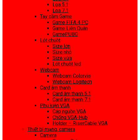
Loa 5.1
Loa 7.1
Tay cầm Game
Game FIFA 4 PC
Game Liên Quân
GamePUBG
Lót chuột
Size lớn
Size nhỏ
Size vừa
Lót chuột led
Webcam
Webcam Colorvis
Webcam Logitech
Card âm thanh
Card âm thanh 5.1
Card âm thanh 7.1
Phụ kiện VGA
Cáp nguồn VGA
Chống VGA-Hub
Holder – RiserCable VGA
Thiết bị mạng, camera
Camera