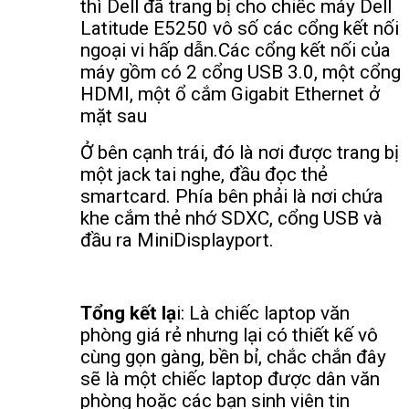
thì Dell đã trang bị cho chiếc máy Dell
Latitude E5250 vô số các cổng kết nối
ngoại vi hấp dẫn.
Các cổng kết nối của
máy gồm có 2 cổng USB 3.0, một cổng
HDMI, một ổ cắm Gigabit Ethernet ở
mặt sau
Ở bên cạnh trái, đó là nơi được trang bị
một jack tai nghe, đầu đọc thẻ
smartcard. Phía bên phải là nơi chứa
khe cắm thẻ nhớ SDXC, cổng USB và
đầu ra MiniDisplayport.
Tổng kết lạ
i: Là chiếc laptop văn
phòng giá rẻ nhưng lại có thiết kế vô
cùng gọn gàng, bền bỉ, chắc chắn đây
sẽ là một chiếc laptop được dân văn
phòng hoặc các bạn sinh viên tin