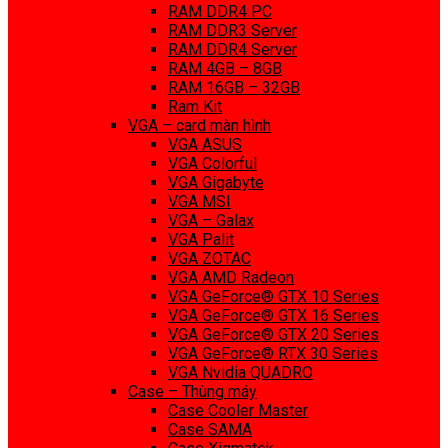
RAM DDR4 PC
RAM DDR3 Server
RAM DDR4 Server
RAM 4GB – 8GB
RAM 16GB – 32GB
Ram Kit
VGA – card màn hình
VGA ASUS
VGA Colorful
VGA Gigabyte
VGA MSI
VGA – Galax
VGA Palit
VGA ZOTAC
VGA AMD Radeon
VGA GeForce® GTX 10 Series
VGA GeForce® GTX 16 Series
VGA GeForce® GTX 20 Series
VGA GeForce® RTX 30 Series
VGA Nvidia QUADRO
Case – Thùng máy
Case Cooler Master
Case SAMA