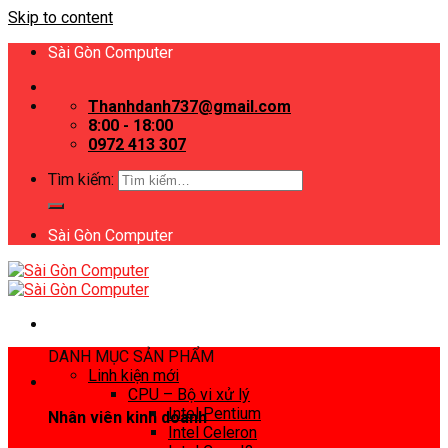
Skip to content
Sài Gòn Computer
Thanhdanh737@gmail.com
8:00 - 18:00
0972 413 307
Tìm kiếm:
Sài Gòn Computer
DANH MỤC SẢN PHẨM
Linh kiện mới
CPU – Bộ vi xử lý
Intel Pentium
Nhân viên kinh doanh
Intel Celeron