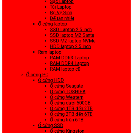
Sạc Laptop
Túi Laptop
Bộ Vệ Sinh
Đế tản nhiệt
Ổ cứng laptop
SSD Laptop 2.5 inch
SSD laptop M2 Santa
SSD M2 laptop NVMe
HDD laptop 2.5 inch
Ram laptop
RAM DDR3 Laptop
RAM DDR4 Laptop
RAM laptop cũ
Ổ cứng PC
Ổ cứng HDD
Ổ cứng Seagate
Ổ cứng TOSHIBA
Ổ cứng Western
Ổ cứng dưới 500GB
Ổ cứng 1TB đến 2TB
Ổ cứng 2TB đến 6TB
Ổ cứng trên 6TB
Ổ cứng SSD
Ổ cứng Kingston