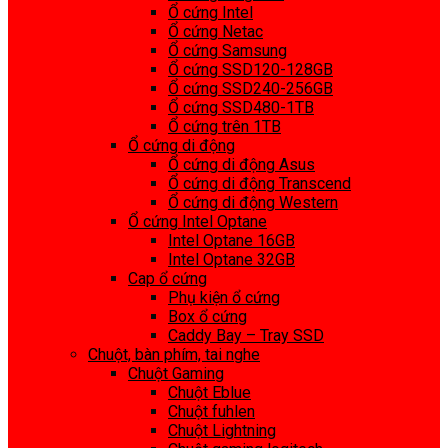
Ổ cứng Intel
Ổ cứng Netac
Ổ cứng Samsung
Ổ cứng SSD120-128GB
Ổ cứng SSD240-256GB
Ổ cứng SSD480-1TB
Ổ cứng trên 1TB
Ổ cứng di động
Ổ cứng di động Asus
Ổ cứng di động Transcend
Ổ cứng di động Western
Ổ cứng Intel Optane
Intel Optane 16GB
Intel Optane 32GB
Cap ổ cứng
Phụ kiện ổ cứng
Box ổ cứng
Caddy Bay – Tray SSD
Chuột, bàn phím, tai nghe
Chuột Gaming
Chuột Eblue
Chuột fuhlen
Chuột Lightning