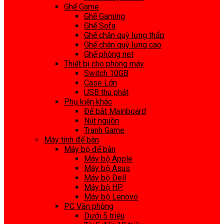
Ghế Game
Ghế Gaming
Ghế Sofa
Ghế chân quỳ lưng thấp
Ghế chân quỳ lưng cao
Ghế phòng net
Thiết bị cho phòng máy
Switch 10GB
Case Lớn
USB thu phát
Phụ kiện khác
Đế bắt Mainboard
Nút nguồn
Tranh Game
Máy tính để bàn
Máy bộ để bàn
Máy bộ Apple
Máy bộ Asus
Máy bộ Dell
Máy bộ HP
Máy bộ Lenovo
PC Văn phòng
Dưới 5 triệu