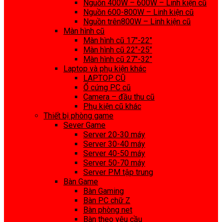
Nguồn 400W – 600W – Linh kiện cũ
Nguồn 600-800W – Linh kiện cũ
Nguồn trên800W – Linh kiện cũ
Màn hình cũ
Màn hình cũ 17″-22″
Màn hình cũ 22″-25″
Màn hình cũ 27″-32″
Laptop và phụ kiện khác
LAPTOP CŨ
Ổ cứng PC cũ
Camera – đầu thu cũ
Phụ kiện cũ khác
Thiết bị phòng game
Sever Game
Server 20-30 máy
Server 30-40 máy
Server 40-50 máy
Server 50-70 máy
Server PM tập trung
Bàn Game
Bàn Gaming
Bàn PC chữ Z
Bàn phòng net
Bàn theo yêu cầu