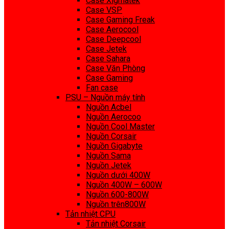
Case Xigmatek
Case VSP
Case Gaming Freak
Case Aerocool
Case Deepcool
Case Jetek
Case Sahara
Case Văn Phòng
Case Gaming
Fan case
PSU – Nguồn máy tính
Nguồn Acbel
Nguồn Aerocoo
Nguồn Cool Master
Nguồn Corsair
Nguồn Gigabyte
Nguồn Sama
Nguồn Jetek
Nguồn dưới 400W
Nguồn 400W – 600W
Nguồn 600-800W
Nguồn trên800W
Tản nhiệt CPU
Tản nhiệt Corsair