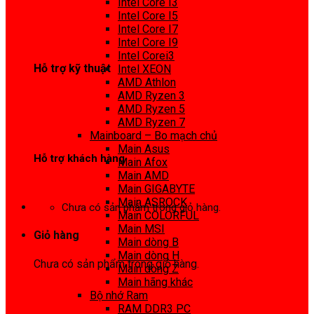
Intel Core I3
0972 413 307
Intel Core I5
Intel Core I7
Intel Core I9
Intel Corei3
Hỗ trợ kỹ thuật
Intel XEON
AMD Athlon
0974 816 737
AMD Ryzen 3
AMD Ryzen 5
AMD Ryzen 7
Mainboard – Bo mạch chủ
Main Asus
Hỗ trợ khách hàng
Main Afox
Main AMD
0983425737
Main GIGABYTE
Main ASROCK
Chưa có sản phẩm trong giỏ hàng.
Main COLORFUL
Main MSI
Giỏ hàng
Main dòng B
Main dòng H
Chưa có sản phẩm trong giỏ hàng.
Main dòng Z
Main hãng khác
Bộ nhớ Ram
RAM DDR3 PC