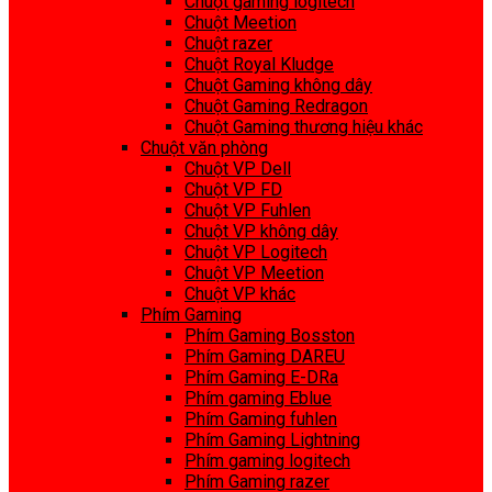
Chuột gaming logitech
Chuột Meetion
Chuột razer
Chuột Royal Kludge
Chuột Gaming không dây
Chuột Gaming Redragon
Chuột Gaming thương hiệu khác
Chuột văn phòng
Chuột VP Dell
Chuột VP FD
Chuột VP Fuhlen
Chuột VP không dây
Chuột VP Logitech
Chuột VP Meetion
Chuột VP khác
Phím Gaming
Phím Gaming Bosston
Phím Gaming DAREU
Phím Gaming E-DRa
Phím gaming Eblue
Phím Gaming fuhlen
Phím Gaming Lightning
Phím gaming logitech
Phím Gaming razer