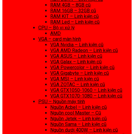
RAM 4GB – 8GB cũ
RAM 16GB – 32GB cũ
RAM KIT – Linh kiện cũ
RAM Led – Linh kiện cũ
CPU – Bộ vi xử lý
AMD
VGA – card màn hình
VGA Nvidia – Linh kiện cũ
VGA AMD Radeon – Linh kiện cũ
VGA ASUS – Linh kiện cũ
VGA Galax – Linh kiện cũ
VGA Powercolor – Linh kiện cũ
VGA Gigabyte – Linh kiện cũ
VGA MSI – Linh kiện cũ
VGA ZOTAC – Linh kiện cũ
VGA GTX1050-1060 – Linh kiện cũ
VGA GTX1070-1080 – Linh kiện cũ
PSU – Nguồn máy tính
Nguồn Acbel – Linh kiện cũ
Nguồn cool Master – Cũ
Nguồn Jetek – Linh kiện cũ
Nguồn Sama – Linh kiện cũ
Nguồn dưới 400W – Linh kiện cũ