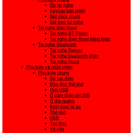
Ốp tai nghe
Keycap bàn phím
Nút click chuột
Giá treo tai nghe
Tai nghe điện thoại
Tai nghe ĐT Pisen
Tai nghe điện thoại hãng khác
Tai nghe Bluetooth
Tai nghe Remax
Tai nghe bluetooth khác
Tai nghe Hoco
Phụ kiện và phần mềm
Phụ kiện chung
Bộ lưu điện
Đầu đọc thẻ nhớ
Hub USB
Ổ cắm điện có USB
Ổ đĩa quang
Kính thực tế ảo
Thẻ nhớ
USB
Tivi Box
Vít vặn