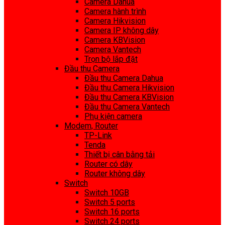
Camera Dahua
Camera hành trình
Camera Hikvision
Camera IP không dây
Camera KBVision
Camera Vantech
Trọn bộ lắp đặt
Đầu thu Camera
Đầu thu Camera Dahua
Đầu thu Camera Hikvision
Đầu thu Camera KBVision
Đầu thu Camera Vantech
Phụ kiện camera
Modem, Router
TP-Link
Tenda
Thiết bị cân bằng tải
Router có dây
Router không dây
Switch
Switch 10GB
Switch 5 ports
Switch 16 ports
Switch 24 ports