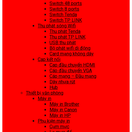
Switch 48 ports
Switch 8 ports
Switch Tenda
Switch TP LINK
Thu phát sóng Wifi
Thu phát Tenda
Thu phát TP LINK
USB thu phát
Bộ phát wifi di động
Card mạng không dây
Cap kết nối
Cap đầu chuyển HDMI
Cáp đầu chuyển VGA
Cáp mạng – Đầu mạng
Dây nhựa rút
Hub
Thiết bị văn phòng
Máy in
Máy in Brother
Máy in Canon
Máy in HP
Phụ kiện máy in
Cụm mực