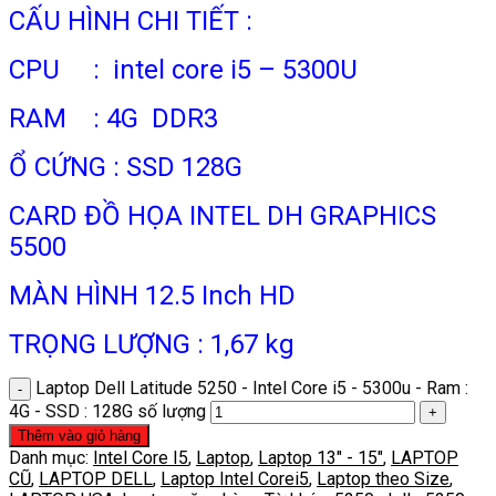
CẤU HÌNH CHI TIẾT :
CPU : intel core i5 – 5300U
RAM : 4G DDR3
Ổ CỨNG : SSD 128G
CARD ĐỒ HỌA INTEL DH GRAPHICS
5500
MÀN HÌNH 12.5 Inch HD
TRỌNG LƯỢNG : 1,67 kg
Laptop Dell Latitude 5250 - Intel Core i5 - 5300u - Ram :
4G - SSD : 128G số lượng
Thêm vào giỏ hàng
Danh mục:
Intel Core I5
,
Laptop
,
Laptop 13" - 15"
,
LAPTOP
CŨ
,
LAPTOP DELL
,
Laptop Intel Corei5
,
Laptop theo Size
,