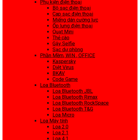
Phụ kiện điện thoại
Bộ sạc điện thoại
Cap sạc điện thoại
Miếng dán cường lực
Ốp lưng điện thoại
Quạt Mini
Thẻ cào
Gậy Selfie
Sạc dự phòng
Phần Mềm, WIN , OFFICE
Kaspersky
Diệt Virus
BKAV
Code Game
Loa Bluetooth
Loa Bluetooth JBL
Loa Bluetooth Rimax
Loa Bluetooth RockSpace
Loa Bluetooth T&G
Loa Micro
Loa Máy tính
Loa 2.0
Loa 2.1
Loa 4.1