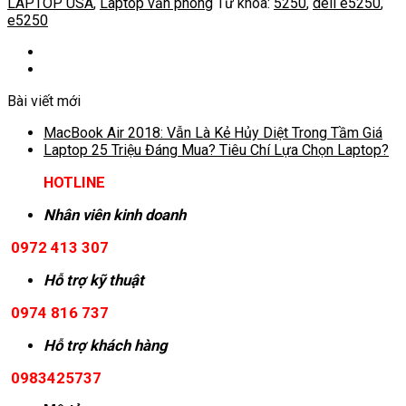
LAPTOP USA
,
Laptop văn phòng
Từ khóa:
5250
,
dell e5250
,
e5250
Bài viết mới
MacBook Air 2018: Vẫn Là Kẻ Hủy Diệt Trong Tầm Giá
Laptop 25 Triệu Đáng Mua? Tiêu Chí Lựa Chọn Laptop?
HOTLINE
Nhân viên kinh doanh
0972 413 307
Hỗ trợ kỹ thuật
0974 816 737
Hỗ trợ khách hàng
0983425737