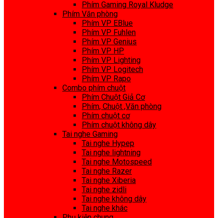
Phím Gaming Royal Kludge
Phím Văn phòng
Phím VP EBlue
Phím VP Fuhlen
Phím VP Genius
Phím VP HP
Phím VP Lighting
Phím VP Logitech
Phím VP Rapo
Combo phím chuột
Phím Chuột Giả Cơ
Phím, Chuột ,Văn phòng
Phím chuột cơ
Phím chuột không dây
Tai nghe Gaming
Tai nghe Hypep
Tai nghe lightning
Tai nghe Motospeed
Tai nghe Razer
Tai nghe Xiberia
Tai nghe zidli
Tai nghe không dây
Tai nghe khác
Phụ kiện chung