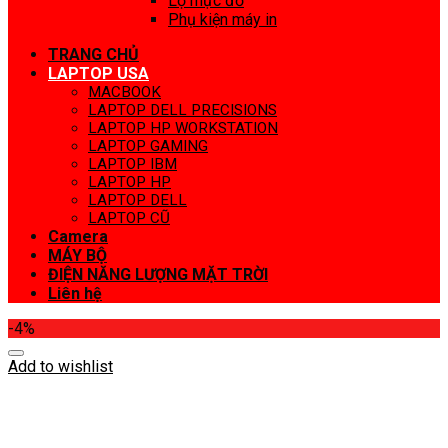
Lọ mực đổ
Phụ kiện máy in
TRANG CHỦ
LAPTOP USA
MACBOOK
LAPTOP DELL PRECISIONS
LAPTOP HP WORKSTATION
LAPTOP GAMING
LAPTOP IBM
LAPTOP HP
LAPTOP DELL
LAPTOP CŨ
Camera
MÁY BỘ
ĐIỆN NĂNG LƯỢNG MẶT TRỜI
Liên hệ
-4%
Add to wishlist