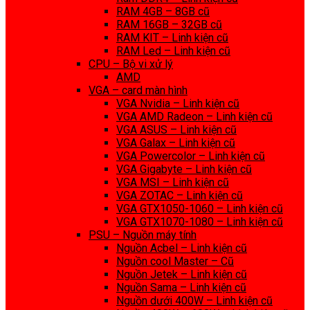
RAM 4GB – 8GB cũ
RAM 16GB – 32GB cũ
RAM KIT – Linh kiện cũ
RAM Led – Linh kiện cũ
CPU – Bộ vi xử lý
AMD
VGA – card màn hình
VGA Nvidia – Linh kiện cũ
VGA AMD Radeon – Linh kiện cũ
VGA ASUS – Linh kiện cũ
VGA Galax – Linh kiện cũ
VGA Powercolor – Linh kiện cũ
VGA Gigabyte – Linh kiện cũ
VGA MSI – Linh kiện cũ
VGA ZOTAC – Linh kiện cũ
VGA GTX1050-1060 – Linh kiện cũ
VGA GTX1070-1080 – Linh kiện cũ
PSU – Nguồn máy tính
Nguồn Acbel – Linh kiện cũ
Nguồn cool Master – Cũ
Nguồn Jetek – Linh kiện cũ
Nguồn Sama – Linh kiện cũ
Nguồn dưới 400W – Linh kiện cũ