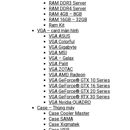
RAM DDR3 Server
RAM DDR4 Server
RAM 4GB – 8GB
RAM 16GB – 32GB
Ram Kit
VGA – card màn hình
VGA ASUS
VGA Colorful
VGA Gigabyte
VGA MSI
VGA – Galax
VGA Palit
VGA ZOTAC
VGA AMD Radeon
VGA GeForce® GTX 10 Series
VGA GeForce® GTX 16 Series
VGA GeForce® GTX 20 Series
VGA GeForce® RTX 30 Series
VGA Nvidia QUADRO
Case – Thùng máy
Case Cooler Master
Case SAMA
Case Xigmatek
Case VSP