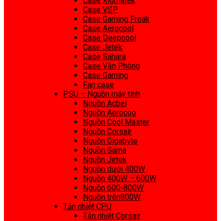
Case Xigmatek
Case VSP
Case Gaming Freak
Case Aerocool
Case Deepcool
Case Jetek
Case Sahara
Case Văn Phòng
Case Gaming
Fan case
PSU – Nguồn máy tính
Nguồn Acbel
Nguồn Aerocoo
Nguồn Cool Master
Nguồn Corsair
Nguồn Gigabyte
Nguồn Sama
Nguồn Jetek
Nguồn dưới 400W
Nguồn 400W – 600W
Nguồn 600-800W
Nguồn trên800W
Tản nhiệt CPU
Tản nhiệt Corsair