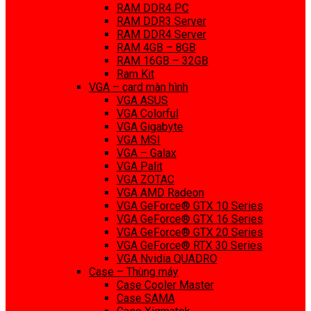
RAM DDR4 PC
RAM DDR3 Server
RAM DDR4 Server
RAM 4GB – 8GB
RAM 16GB – 32GB
Ram Kit
VGA – card màn hình
VGA ASUS
VGA Colorful
VGA Gigabyte
VGA MSI
VGA – Galax
VGA Palit
VGA ZOTAC
VGA AMD Radeon
VGA GeForce® GTX 10 Series
VGA GeForce® GTX 16 Series
VGA GeForce® GTX 20 Series
VGA GeForce® RTX 30 Series
VGA Nvidia QUADRO
Case – Thùng máy
Case Cooler Master
Case SAMA