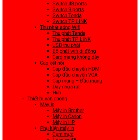
Switch 48 ports
Switch 8 ports
Switch Tenda
Switch TP LINK
Thu phát sóng Wifi
Thu phát Tenda
Thu phát TP LINK
USB thu phát
Bộ phát wifi di động
Card mạng không dây
Cap kết nối
Cap đầu chuyển HDMI
Cáp đầu chuyển VGA
Cáp mạng – Đầu mạng
Dây nhựa rút
Hub
Thiết bị văn phòng
Máy in
Máy in Brother
Máy in Canon
Máy in HP
Phụ kiện máy in
Cụm mực