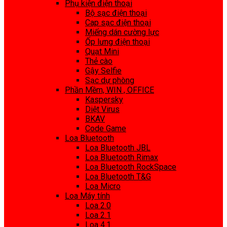
Phụ kiện điện thoại
Bộ sạc điện thoại
Cap sạc điện thoại
Miếng dán cường lực
Ốp lưng điện thoại
Quạt Mini
Thẻ cào
Gậy Selfie
Sạc dự phòng
Phần Mềm, WIN , OFFICE
Kaspersky
Diệt Virus
BKAV
Code Game
Loa Bluetooth
Loa Bluetooth JBL
Loa Bluetooth Rimax
Loa Bluetooth RockSpace
Loa Bluetooth T&G
Loa Micro
Loa Máy tính
Loa 2.0
Loa 2.1
Loa 4.1