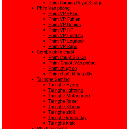
Phím Gaming Royal Kludge
Phím Văn phòng
Phím VP EBlue
Phím VP Fuhlen
Phím VP Genius
Phím VP HP
Phím VP Lighting
Phím VP Logitech
Phím VP Rapo
Combo phím chuột
Phím Chuột Giả Cơ
Phím, Chuột ,Văn phòng
Phím chuột cơ
Phím chuột không dây
Tai nghe Gaming
Tai nghe Hypep
Tai nghe lightning
Tai nghe Motospeed
Tai nghe Razer
Tai nghe Xiberia
Tai nghe zidli
Tai nghe không dây
Tai nghe khác
Phụ kiện chung