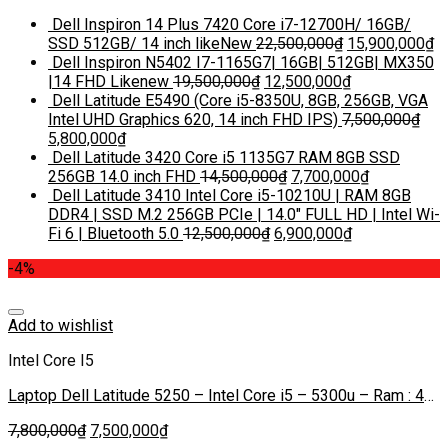
Dell Inspiron 14 Plus 7420 Core i7-12700H/ 16GB/
SSD 512GB/ 14 inch likeNew
22,500,000
₫
15,900,000
₫
Dell Inspiron N5402 I7-1165G7| 16GB| 512GB| MX350
|14 FHD Likenew
19,500,000
₫
12,500,000
₫
Dell Latitude E5490 (Core i5-8350U, 8GB, 256GB, VGA
Intel UHD Graphics 620, 14 inch FHD IPS)
7,500,000
₫
5,800,000
₫
Dell Latitude 3420 Core i5 1135G7 RAM 8GB SSD
256GB 14.0 inch FHD
14,500,000
₫
7,700,000
₫
Dell Latitude 3410 Intel Core i5-10210U | RAM 8GB
DDR4 | SSD M.2 256GB PCIe | 14.0″ FULL HD | Intel Wi-
Fi 6 | Bluetooth 5.0
12,500,000
₫
6,900,000
₫
-4%
Add to wishlist
Intel Core I5
Laptop Dell Latitude 5250 – Intel Core i5 – 5300u – Ram : 4G
– SSD : 128G
7,800,000
₫
7,500,000
₫