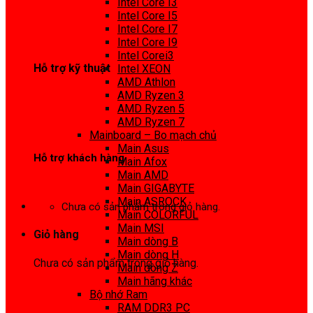
Intel Core I3
0972 413 307
Intel Core I5
Intel Core I7
Intel Core I9
Intel Corei3
Hỗ trợ kỹ thuật
Intel XEON
AMD Athlon
0974 816 737
AMD Ryzen 3
AMD Ryzen 5
AMD Ryzen 7
Mainboard – Bo mạch chủ
Main Asus
Hỗ trợ khách hàng
Main Afox
Main AMD
0983425737
Main GIGABYTE
Main ASROCK
Chưa có sản phẩm trong giỏ hàng.
Main COLORFUL
Main MSI
Giỏ hàng
Main dòng B
Main dòng H
Chưa có sản phẩm trong giỏ hàng.
Main dòng Z
Main hãng khác
Bộ nhớ Ram
RAM DDR3 PC