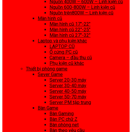
Nguồn 400W – 600W – Linh kiện cũ
Nguồn 600-800W – Linh kiện cũ
Nguồn trên800W – Linh kiện cũ
Màn hình cũ
Màn hình cũ 17″-22″
Màn hình cũ 22″-25″
Màn hình cũ 27″-32″
Laptop và phụ kiện khác
LAPTOP CŨ
Ổ cứng PC cũ
Camera – đầu thu cũ
Phụ kiện cũ khác
Thiết bị phòng game
Sever Game
Server 20-30 máy
Server 30-40 máy
Server 40-50 máy
Server 50-70 máy
Server PM tập trung
Bàn Game
Bàn Gaming
Bàn PC chữ Z
Bàn phòng net
Bàn theo yêu cầu