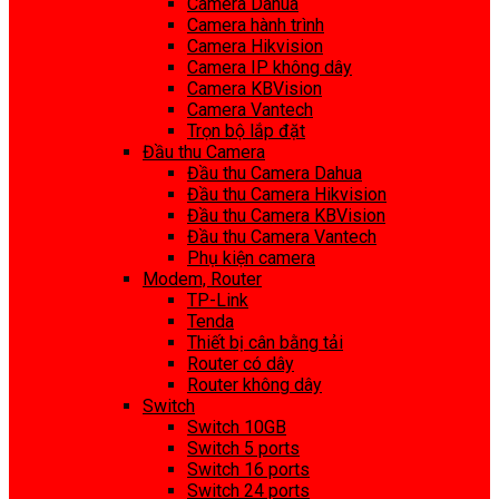
Camera Dahua
Camera hành trình
Camera Hikvision
Camera IP không dây
Camera KBVision
Camera Vantech
Trọn bộ lắp đặt
Đầu thu Camera
Đầu thu Camera Dahua
Đầu thu Camera Hikvision
Đầu thu Camera KBVision
Đầu thu Camera Vantech
Phụ kiện camera
Modem, Router
TP-Link
Tenda
Thiết bị cân bằng tải
Router có dây
Router không dây
Switch
Switch 10GB
Switch 5 ports
Switch 16 ports
Switch 24 ports