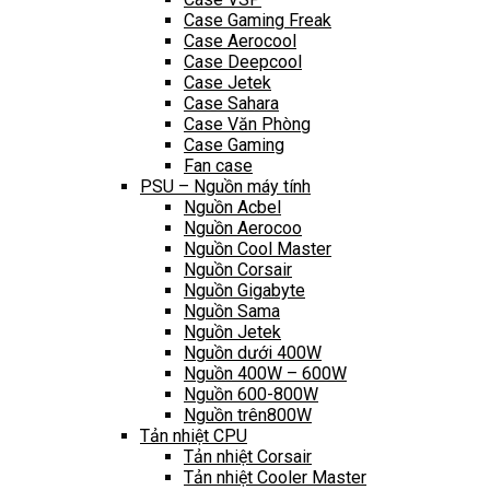
Case Gaming Freak
Case Aerocool
Case Deepcool
Case Jetek
Case Sahara
Case Văn Phòng
Case Gaming
Fan case
PSU – Nguồn máy tính
Nguồn Acbel
Nguồn Aerocoo
Nguồn Cool Master
Nguồn Corsair
Nguồn Gigabyte
Nguồn Sama
Nguồn Jetek
Nguồn dưới 400W
Nguồn 400W – 600W
Nguồn 600-800W
Nguồn trên800W
Tản nhiệt CPU
Tản nhiệt Corsair
Tản nhiệt Cooler Master