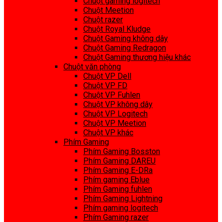
Chuột gaming logitech
Chuột Meetion
Chuột razer
Chuột Royal Kludge
Chuột Gaming không dây
Chuột Gaming Redragon
Chuột Gaming thương hiệu khác
Chuột văn phòng
Chuột VP Dell
Chuột VP FD
Chuột VP Fuhlen
Chuột VP không dây
Chuột VP Logitech
Chuột VP Meetion
Chuột VP khác
Phím Gaming
Phím Gaming Bosston
Phím Gaming DAREU
Phím Gaming E-DRa
Phím gaming Eblue
Phím Gaming fuhlen
Phím Gaming Lightning
Phím gaming logitech
Phím Gaming razer