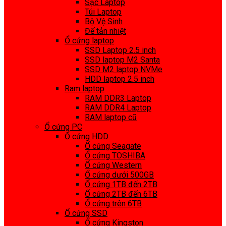
Sạc Laptop
Túi Laptop
Bộ Vệ Sinh
Đế tản nhiệt
Ổ cứng laptop
SSD Laptop 2.5 inch
SSD laptop M2 Santa
SSD M2 laptop NVMe
HDD laptop 2.5 inch
Ram laptop
RAM DDR3 Laptop
RAM DDR4 Laptop
RAM laptop cũ
Ổ cứng PC
Ổ cứng HDD
Ổ cứng Seagate
Ổ cứng TOSHIBA
Ổ cứng Western
Ổ cứng dưới 500GB
Ổ cứng 1TB đến 2TB
Ổ cứng 2TB đến 6TB
Ổ cứng trên 6TB
Ổ cứng SSD
Ổ cứng Kingston