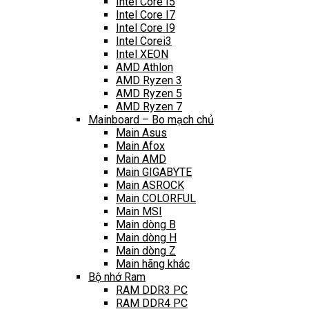
Intel Core I5
Intel Core I7
Intel Core I9
Intel Corei3
Intel XEON
AMD Athlon
AMD Ryzen 3
AMD Ryzen 5
AMD Ryzen 7
Mainboard – Bo mạch chủ
Main Asus
Main Afox
Main AMD
Main GIGABYTE
Main ASROCK
Main COLORFUL
Main MSI
Main dòng B
Main dòng H
Main dòng Z
Main hãng khác
Bộ nhớ Ram
RAM DDR3 PC
RAM DDR4 PC