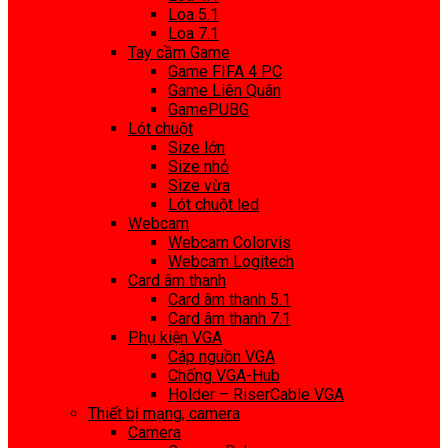
Loa 5.1
Loa 7.1
Tay cầm Game
Game FIFA 4 PC
Game Liên Quân
GamePUBG
Lót chuột
Size lớn
Size nhỏ
Size vừa
Lót chuột led
Webcam
Webcam Colorvis
Webcam Logitech
Card âm thanh
Card âm thanh 5.1
Card âm thanh 7.1
Phụ kiện VGA
Cáp nguồn VGA
Chống VGA-Hub
Holder – RiserCable VGA
Thiết bị mạng, camera
Camera