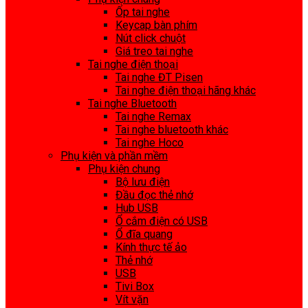
Ốp tai nghe
Keycap bàn phím
Nút click chuột
Giá treo tai nghe
Tai nghe điện thoại
Tai nghe ĐT Pisen
Tai nghe điện thoại hãng khác
Tai nghe Bluetooth
Tai nghe Remax
Tai nghe bluetooth khác
Tai nghe Hoco
Phụ kiện và phần mềm
Phụ kiện chung
Bộ lưu điện
Đầu đọc thẻ nhớ
Hub USB
Ổ cắm điện có USB
Ổ đĩa quang
Kính thực tế ảo
Thẻ nhớ
USB
Tivi Box
Vít vặn