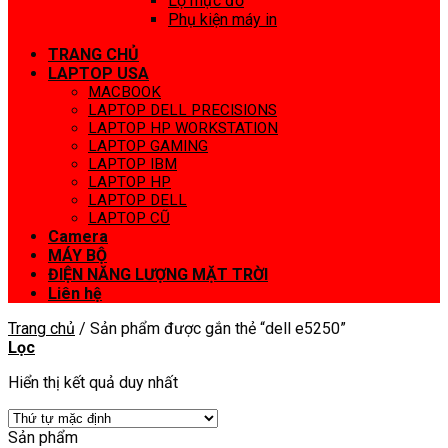
Lọ mực đổ
Phụ kiện máy in
TRANG CHỦ
LAPTOP USA
MACBOOK
LAPTOP DELL PRECISIONS
LAPTOP HP WORKSTATION
LAPTOP GAMING
LAPTOP IBM
LAPTOP HP
LAPTOP DELL
LAPTOP CŨ
Camera
MÁY BỘ
ĐIỆN NĂNG LƯỢNG MẶT TRỜI
Liên hệ
Trang chủ
/
Sản phẩm được gắn thẻ “dell e5250”
Lọc
Hiển thị kết quả duy nhất
Sản phẩm