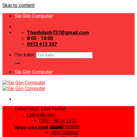
Skip to content
Sài Gòn Computer
Thanhdanh737@gmail.com
8:00 - 18:00
0972 413 307
Tìm kiếm:
Sài Gòn Computer
DANH MỤC SẢN PHẨM
Linh kiện mới
CPU – Bộ vi xử lý
Intel Pentium
Nhân viên kinh doanh
Intel Celeron