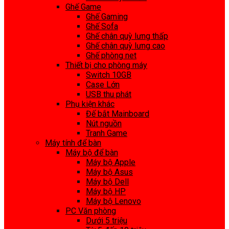
Ghế Game
Ghế Gaming
Ghế Sofa
Ghế chân quỳ lưng thấp
Ghế chân quỳ lưng cao
Ghế phòng net
Thiết bị cho phòng máy
Switch 10GB
Case Lớn
USB thu phát
Phụ kiện khác
Đế bắt Mainboard
Nút nguồn
Tranh Game
Máy tính để bàn
Máy bộ để bàn
Máy bộ Apple
Máy bộ Asus
Máy bộ Dell
Máy bộ HP
Máy bộ Lenovo
PC Văn phòng
Dưới 5 triệu