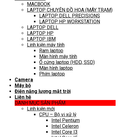
MACBOOK
LAPTOP CHUYÊN ĐỒ HỌA (MÁY TRẠM)
LAPTOP DELL PRECISIONS
LAPTOP HP WORKSTATION
LAPTOP DELL
LAPTOP HP
LAPTOP IBM
Linh kiện máy tính
Ram laptop
Màn hình máy tính
Ổ cứng laptop (HDD, SSD)
Màn hình laptop
Phím laptop
Camera
Máy bộ
Điện năng lượng mặt trời
Liên hệ
DANH MỤC SẢN PHẨM
Linh kiện mới
CPU – Bộ vi xử lý
Intel Pentium
Intel Celeron
Intel Core I3