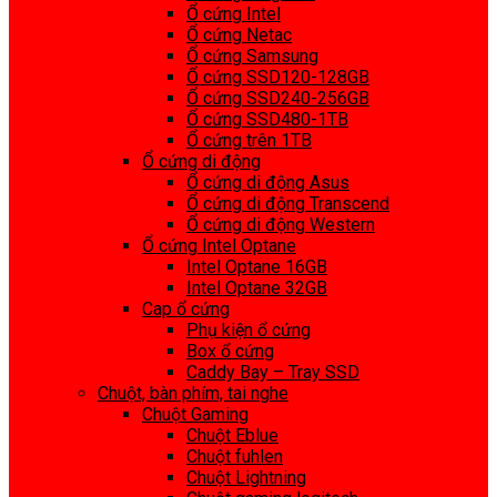
Ổ cứng Intel
Ổ cứng Netac
Ổ cứng Samsung
Ổ cứng SSD120-128GB
Ổ cứng SSD240-256GB
Ổ cứng SSD480-1TB
Ổ cứng trên 1TB
Ổ cứng di động
Ổ cứng di động Asus
Ổ cứng di động Transcend
Ổ cứng di động Western
Ổ cứng Intel Optane
Intel Optane 16GB
Intel Optane 32GB
Cap ổ cứng
Phụ kiện ổ cứng
Box ổ cứng
Caddy Bay – Tray SSD
Chuột, bàn phím, tai nghe
Chuột Gaming
Chuột Eblue
Chuột fuhlen
Chuột Lightning