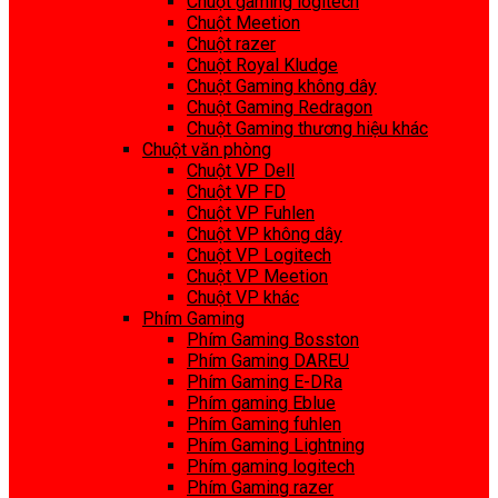
Chuột gaming logitech
Chuột Meetion
Chuột razer
Chuột Royal Kludge
Chuột Gaming không dây
Chuột Gaming Redragon
Chuột Gaming thương hiệu khác
Chuột văn phòng
Chuột VP Dell
Chuột VP FD
Chuột VP Fuhlen
Chuột VP không dây
Chuột VP Logitech
Chuột VP Meetion
Chuột VP khác
Phím Gaming
Phím Gaming Bosston
Phím Gaming DAREU
Phím Gaming E-DRa
Phím gaming Eblue
Phím Gaming fuhlen
Phím Gaming Lightning
Phím gaming logitech
Phím Gaming razer