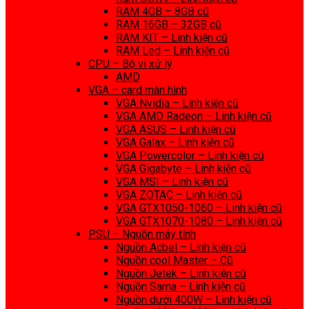
RAM 4GB – 8GB cũ
RAM 16GB – 32GB cũ
RAM KIT – Linh kiện cũ
RAM Led – Linh kiện cũ
CPU – Bộ vi xử lý
AMD
VGA – card màn hình
VGA Nvidia – Linh kiện cũ
VGA AMD Radeon – Linh kiện cũ
VGA ASUS – Linh kiện cũ
VGA Galax – Linh kiện cũ
VGA Powercolor – Linh kiện cũ
VGA Gigabyte – Linh kiện cũ
VGA MSI – Linh kiện cũ
VGA ZOTAC – Linh kiện cũ
VGA GTX1050-1060 – Linh kiện cũ
VGA GTX1070-1080 – Linh kiện cũ
PSU – Nguồn máy tính
Nguồn Acbel – Linh kiện cũ
Nguồn cool Master – Cũ
Nguồn Jetek – Linh kiện cũ
Nguồn Sama – Linh kiện cũ
Nguồn dưới 400W – Linh kiện cũ