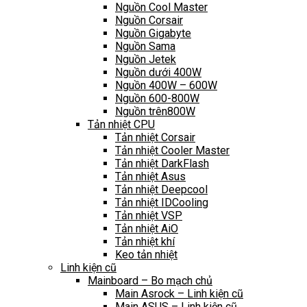
Nguồn Cool Master
Nguồn Corsair
Nguồn Gigabyte
Nguồn Sama
Nguồn Jetek
Nguồn dưới 400W
Nguồn 400W – 600W
Nguồn 600-800W
Nguồn trên800W
Tản nhiệt CPU
Tản nhiệt Corsair
Tản nhiệt Cooler Master
Tản nhiệt DarkFlash
Tản nhiệt Asus
Tản nhiệt Deepcool
Tản nhiệt IDCooling
Tản nhiệt VSP
Tản nhiệt AiO
Tản nhiệt khí
Keo tản nhiệt
Linh kiện cũ
Mainboard – Bo mạch chủ
Main Asrock – Linh kiện cũ
Main ASUS – Linh kiện cũ