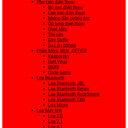
Phụ kiện điện thoại
Bộ sạc điện thoại
Cap sạc điện thoại
Miếng dán cường lực
Ốp lưng điện thoại
Quạt Mini
Thẻ cào
Gậy Selfie
Sạc dự phòng
Phần Mềm, WIN , OFFICE
Kaspersky
Diệt Virus
BKAV
Code Game
Loa Bluetooth
Loa Bluetooth JBL
Loa Bluetooth Rimax
Loa Bluetooth RockSpace
Loa Bluetooth T&G
Loa Micro
Loa Máy tính
Loa 2.0
Loa 2.1
Loa 4.1