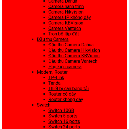
Camera Dahua
Camera hành trình
Camera Hikvision
Camera IP không dây
Camera KBVision
Camera Vantech
Trọn bộ lắp đặt
Đầu thu Camera
Đầu thu Camera Dahua
Đầu thu Camera Hikvision
Đầu thu Camera KBVision
Đầu thu Camera Vantech
Phụ kiện camera
Modem, Router
TP-Link
Tenda
Thiết bị cân bằng tải
Router có dây
Router không dây
Switch
Switch 10GB
Switch 5 ports
Switch 16 ports
Switch 24 ports