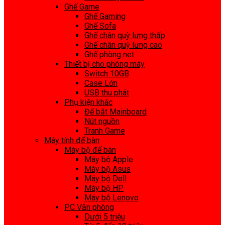
Ghế Game
Ghế Gaming
Ghế Sofa
Ghế chân quỳ lưng thấp
Ghế chân quỳ lưng cao
Ghế phòng net
Thiết bị cho phòng máy
Switch 10GB
Case Lớn
USB thu phát
Phụ kiện khác
Đế bắt Mainboard
Nút nguồn
Tranh Game
Máy tính để bàn
Máy bộ để bàn
Máy bộ Apple
Máy bộ Asus
Máy bộ Dell
Máy bộ HP
Máy bộ Lenovo
PC Văn phòng
Dưới 5 triệu