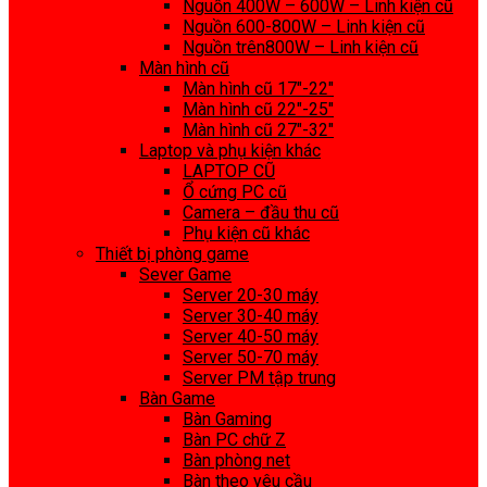
Nguồn 400W – 600W – Linh kiện cũ
Nguồn 600-800W – Linh kiện cũ
Nguồn trên800W – Linh kiện cũ
Màn hình cũ
Màn hình cũ 17″-22″
Màn hình cũ 22″-25″
Màn hình cũ 27″-32″
Laptop và phụ kiện khác
LAPTOP CŨ
Ổ cứng PC cũ
Camera – đầu thu cũ
Phụ kiện cũ khác
Thiết bị phòng game
Sever Game
Server 20-30 máy
Server 30-40 máy
Server 40-50 máy
Server 50-70 máy
Server PM tập trung
Bàn Game
Bàn Gaming
Bàn PC chữ Z
Bàn phòng net
Bàn theo yêu cầu