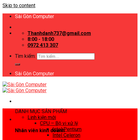
Skip to content
Sài Gòn Computer
Thanhdanh737@gmail.com
8:00 - 18:00
0972 413 307
Tìm kiếm:
Sài Gòn Computer
DANH MỤC SẢN PHẨM
Linh kiện mới
CPU – Bộ vi xử lý
Intel Pentium
Nhân viên kinh doanh
Intel Celeron