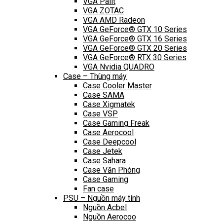
VGA Palit
VGA ZOTAC
VGA AMD Radeon
VGA GeForce® GTX 10 Series
VGA GeForce® GTX 16 Series
VGA GeForce® GTX 20 Series
VGA GeForce® RTX 30 Series
VGA Nvidia QUADRO
Case – Thùng máy
Case Cooler Master
Case SAMA
Case Xigmatek
Case VSP
Case Gaming Freak
Case Aerocool
Case Deepcool
Case Jetek
Case Sahara
Case Văn Phòng
Case Gaming
Fan case
PSU – Nguồn máy tính
Nguồn Acbel
Nguồn Aerocoo