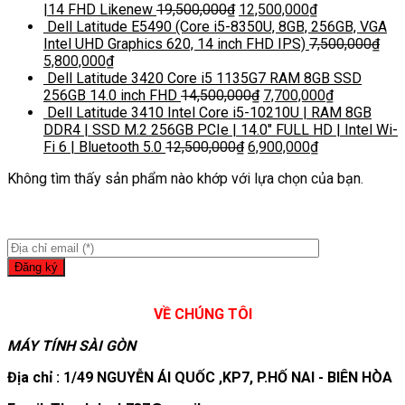
|14 FHD Likenew
19,500,000
₫
12,500,000
₫
Dell Latitude E5490 (Core i5-8350U, 8GB, 256GB, VGA
Intel UHD Graphics 620, 14 inch FHD IPS)
7,500,000
₫
5,800,000
₫
Dell Latitude 3420 Core i5 1135G7 RAM 8GB SSD
256GB 14.0 inch FHD
14,500,000
₫
7,700,000
₫
Dell Latitude 3410 Intel Core i5-10210U | RAM 8GB
DDR4 | SSD M.2 256GB PCIe | 14.0″ FULL HD | Intel Wi-
Fi 6 | Bluetooth 5.0
12,500,000
₫
6,900,000
₫
Không tìm thấy sản phẩm nào khớp với lựa chọn của bạn.
VỀ CHÚNG TÔI
MÁY TÍNH SÀI GÒN
Địa chỉ : 1/49 NGUYỄN ÁI QUỐC ,KP7, P.HỐ NAI - BIÊN HÒA