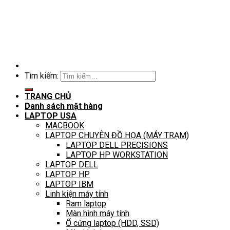
Tìm kiếm:
TRANG CHỦ
Danh sách mặt hàng
LAPTOP USA
MACBOOK
LAPTOP CHUYÊN ĐỒ HỌA (MÁY TRẠM)
LAPTOP DELL PRECISIONS
LAPTOP HP WORKSTATION
LAPTOP DELL
LAPTOP HP
LAPTOP IBM
Linh kiện máy tính
Ram laptop
Màn hình máy tính
Ổ cứng laptop (HDD, SSD)