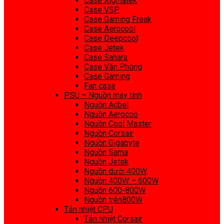
Case Xigmatek
Case VSP
Case Gaming Freak
Case Aerocool
Case Deepcool
Case Jetek
Case Sahara
Case Văn Phòng
Case Gaming
Fan case
PSU – Nguồn máy tính
Nguồn Acbel
Nguồn Aerocoo
Nguồn Cool Master
Nguồn Corsair
Nguồn Gigabyte
Nguồn Sama
Nguồn Jetek
Nguồn dưới 400W
Nguồn 400W – 600W
Nguồn 600-800W
Nguồn trên800W
Tản nhiệt CPU
Tản nhiệt Corsair