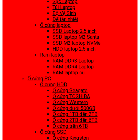
Sạc Laptop
Túi Laptop
Bộ Vệ Sinh
Đế tản nhiệt
Ổ cứng laptop
SSD Laptop 2.5 inch
SSD laptop M2 Santa
SSD M2 laptop NVMe
HDD laptop 2.5 inch
Ram laptop
RAM DDR3 Laptop
RAM DDR4 Laptop
RAM laptop cũ
Ổ cứng PC
Ổ cứng HDD
Ổ cứng Seagate
Ổ cứng TOSHIBA
Ổ cứng Western
Ổ cứng dưới 500GB
Ổ cứng 1TB đến 2TB
Ổ cứng 2TB đến 6TB
Ổ cứng trên 6TB
Ổ cứng SSD
Ổ cứng Kingston