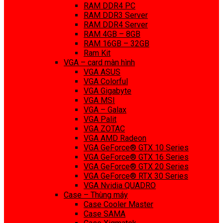
RAM DDR4 PC
RAM DDR3 Server
RAM DDR4 Server
RAM 4GB – 8GB
RAM 16GB – 32GB
Ram Kit
VGA – card màn hình
VGA ASUS
VGA Colorful
VGA Gigabyte
VGA MSI
VGA – Galax
VGA Palit
VGA ZOTAC
VGA AMD Radeon
VGA GeForce® GTX 10 Series
VGA GeForce® GTX 16 Series
VGA GeForce® GTX 20 Series
VGA GeForce® RTX 30 Series
VGA Nvidia QUADRO
Case – Thùng máy
Case Cooler Master
Case SAMA