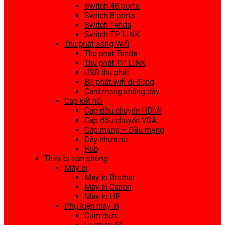
Switch 48 ports
Switch 8 ports
Switch Tenda
Switch TP LINK
Thu phát sóng Wifi
Thu phát Tenda
Thu phát TP LINK
USB thu phát
Bộ phát wifi di động
Card mạng không dây
Cap kết nối
Cap đầu chuyển HDMI
Cáp đầu chuyển VGA
Cáp mạng – Đầu mạng
Dây nhựa rút
Hub
Thiết bị văn phòng
Máy in
Máy in Brother
Máy in Canon
Máy in HP
Phụ kiện máy in
Cụm mực