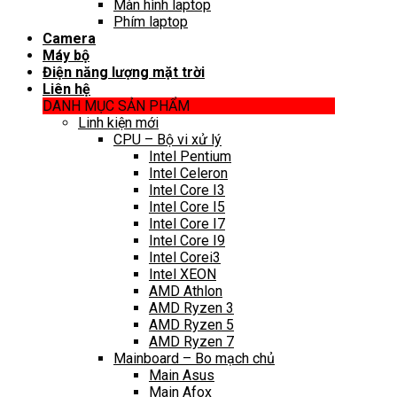
Màn hình laptop
Phím laptop
Camera
Máy bộ
Điện năng lượng mặt trời
Liên hệ
DANH MỤC SẢN PHẨM
Linh kiện mới
CPU – Bộ vi xử lý
Intel Pentium
Intel Celeron
Intel Core I3
Intel Core I5
Intel Core I7
Intel Core I9
Intel Corei3
Intel XEON
AMD Athlon
AMD Ryzen 3
AMD Ryzen 5
AMD Ryzen 7
Mainboard – Bo mạch chủ
Main Asus
Main Afox