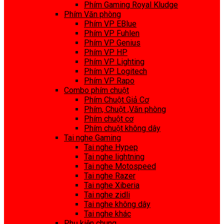
Phím Gaming Royal Kludge
Phím Văn phòng
Phím VP EBlue
Phím VP Fuhlen
Phím VP Genius
Phím VP HP
Phím VP Lighting
Phím VP Logitech
Phím VP Rapo
Combo phím chuột
Phím Chuột Giả Cơ
Phím, Chuột ,Văn phòng
Phím chuột cơ
Phím chuột không dây
Tai nghe Gaming
Tai nghe Hypep
Tai nghe lightning
Tai nghe Motospeed
Tai nghe Razer
Tai nghe Xiberia
Tai nghe zidli
Tai nghe không dây
Tai nghe khác
Phụ kiện chung