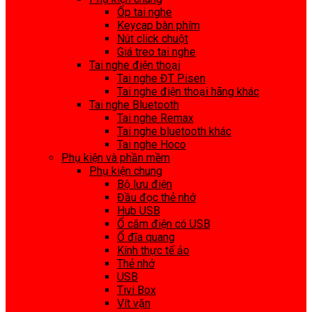
Ốp tai nghe
Keycap bàn phím
Nút click chuột
Giá treo tai nghe
Tai nghe điện thoại
Tai nghe ĐT Pisen
Tai nghe điện thoại hãng khác
Tai nghe Bluetooth
Tai nghe Remax
Tai nghe bluetooth khác
Tai nghe Hoco
Phụ kiện và phần mềm
Phụ kiện chung
Bộ lưu điện
Đầu đọc thẻ nhớ
Hub USB
Ổ cắm điện có USB
Ổ đĩa quang
Kính thực tế ảo
Thẻ nhớ
USB
Tivi Box
Vít vặn