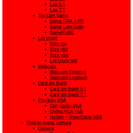
Loa 5.1
Loa 7.1
Tay cầm Game
Game FIFA 4 PC
Game Liên Quân
GamePUBG
Lót chuột
Size lớn
Size nhỏ
Size vừa
Lót chuột led
Webcam
Webcam Colorvis
Webcam Logitech
Card âm thanh
Card âm thanh 5.1
Card âm thanh 7.1
Phụ kiện VGA
Cáp nguồn VGA
Chống VGA-Hub
Holder – RiserCable VGA
Thiết bị mạng, camera
Camera