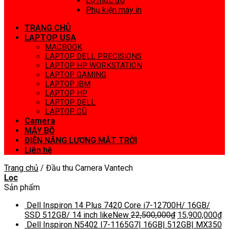
Lọ mực đổ
Phụ kiện máy in
TRANG CHỦ
LAPTOP USA
MACBOOK
LAPTOP DELL PRECISIONS
LAPTOP HP WORKSTATION
LAPTOP GAMING
LAPTOP IBM
LAPTOP HP
LAPTOP DELL
LAPTOP CŨ
Camera
MÁY BỘ
ĐIỆN NĂNG LƯỢNG MẶT TRỜI
Liên hệ
Trang chủ
/
Đầu thu Camera Vantech
Lọc
Sản phẩm
Dell Inspiron 14 Plus 7420 Core i7-12700H/ 16GB/
SSD 512GB/ 14 inch likeNew
22,500,000
₫
15,900,000
₫
Dell Inspiron N5402 I7-1165G7| 16GB| 512GB| MX350