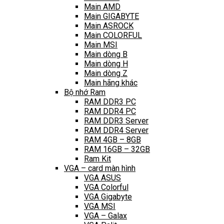
Main AMD
Main GIGABYTE
Main ASROCK
Main COLORFUL
Main MSI
Main dòng B
Main dòng H
Main dòng Z
Main hãng khác
Bộ nhớ Ram
RAM DDR3 PC
RAM DDR4 PC
RAM DDR3 Server
RAM DDR4 Server
RAM 4GB – 8GB
RAM 16GB – 32GB
Ram Kit
VGA – card màn hình
VGA ASUS
VGA Colorful
VGA Gigabyte
VGA MSI
VGA – Galax