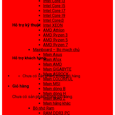
Intel Core I3
0972 413 307
Intel Core I5
Intel Core I7
Intel Core I9
Intel Corei3
Hỗ trợ kỹ thuật
Intel XEON
AMD Athlon
0974 816 737
AMD Ryzen 3
AMD Ryzen 5
AMD Ryzen 7
Mainboard – Bo mạch chủ
Main Asus
Hỗ trợ khách hàng
Main Afox
Main AMD
0983425737
Main GIGABYTE
Main ASROCK
Chưa có sản phẩm trong giỏ hàng.
Main COLORFUL
Main MSI
Giỏ hàng
Main dòng B
Main dòng H
Chưa có sản phẩm trong giỏ hàng.
Main dòng Z
Main hãng khác
Bộ nhớ Ram
RAM DDR3 PC