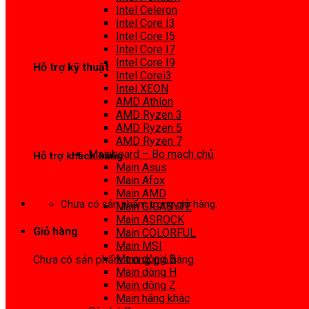
0972 413 307
Intel Celeron
Intel Core I3
Intel Core I5
Intel Core I7
Intel Core I9
Hỗ trợ kỹ thuật
Intel Corei3
Intel XEON
0974 816 737
AMD Athlon
AMD Ryzen 3
AMD Ryzen 5
AMD Ryzen 7
Mainboard – Bo mạch chủ
Hỗ trợ khách hàng
Main Asus
Main Afox
0983425737
Main AMD
Chưa có sản phẩm trong giỏ hàng.
Main GIGABYTE
Main ASROCK
Giỏ hàng
Main COLORFUL
Main MSI
Main dòng B
Chưa có sản phẩm trong giỏ hàng.
Main dòng H
Main dòng Z
Main hãng khác