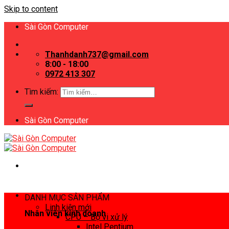
Skip to content
Sài Gòn Computer
Thanhdanh737@gmail.com
8:00 - 18:00
0972 413 307
Tìm kiếm:
Sài Gòn Computer
DANH MỤC SẢN PHẨM
Linh kiện mới
Nhân viên kinh doanh
CPU – Bộ vi xử lý
Intel Pentium