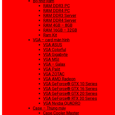
Bộ nhớ Ram
RAM DDR3 PC
RAM DDR4 PC
RAM DDR3 Server
RAM DDR4 Server
RAM 4GB – 8GB
RAM 16GB – 32GB
Ram Kit
VGA – card màn hình
VGA ASUS
VGA Colorful
VGA Gigabyte
VGA MSI
VGA – Galax
VGA Palit
VGA ZOTAC
VGA AMD Radeon
VGA GeForce® GTX 10 Series
VGA GeForce® GTX 16 Series
VGA GeForce® GTX 20 Series
VGA GeForce® RTX 30 Series
VGA Nvidia QUADRO
Case – Thùng máy
Case Cooler Master