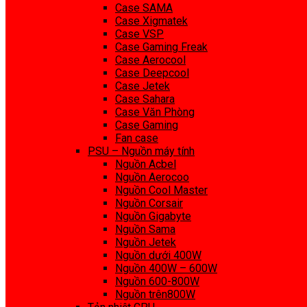
Case SAMA
Case Xigmatek
Case VSP
Case Gaming Freak
Case Aerocool
Case Deepcool
Case Jetek
Case Sahara
Case Văn Phòng
Case Gaming
Fan case
PSU – Nguồn máy tính
Nguồn Acbel
Nguồn Aerocoo
Nguồn Cool Master
Nguồn Corsair
Nguồn Gigabyte
Nguồn Sama
Nguồn Jetek
Nguồn dưới 400W
Nguồn 400W – 600W
Nguồn 600-800W
Nguồn trên800W