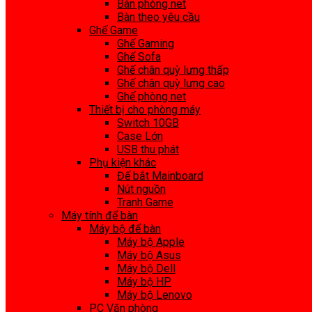
Bàn phòng net
Bàn theo yêu cầu
Ghế Game
Ghế Gaming
Ghế Sofa
Ghế chân quỳ lưng thấp
Ghế chân quỳ lưng cao
Ghế phòng net
Thiết bị cho phòng máy
Switch 10GB
Case Lớn
USB thu phát
Phụ kiện khác
Đế bắt Mainboard
Nút nguồn
Tranh Game
Máy tính để bàn
Máy bộ để bàn
Máy bộ Apple
Máy bộ Asus
Máy bộ Dell
Máy bộ HP
Máy bộ Lenovo
PC Văn phòng