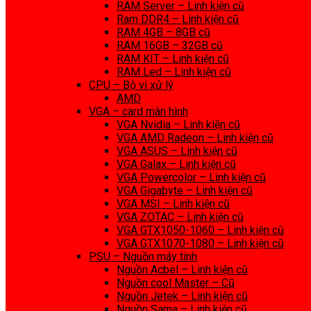
RAM Server – Linh kiện cũ
Ram DDR4 – Linh kiện cũ
RAM 4GB – 8GB cũ
RAM 16GB – 32GB cũ
RAM KIT – Linh kiện cũ
RAM Led – Linh kiện cũ
CPU – Bộ vi xử lý
AMD
VGA – card màn hình
VGA Nvidia – Linh kiện cũ
VGA AMD Radeon – Linh kiện cũ
VGA ASUS – Linh kiện cũ
VGA Galax – Linh kiện cũ
VGA Powercolor – Linh kiện cũ
VGA Gigabyte – Linh kiện cũ
VGA MSI – Linh kiện cũ
VGA ZOTAC – Linh kiện cũ
VGA GTX1050-1060 – Linh kiện cũ
VGA GTX1070-1080 – Linh kiện cũ
PSU – Nguồn máy tính
Nguồn Acbel – Linh kiện cũ
Nguồn cool Master – Cũ
Nguồn Jetek – Linh kiện cũ
Nguồn Sama – Linh kiện cũ