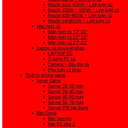
Nguồn dưới 400W – Linh kiện cũ
Nguồn 400W – 600W – Linh kiện cũ
Nguồn 600-800W – Linh kiện cũ
Nguồn trên800W – Linh kiện cũ
Màn hình cũ
Màn hình cũ 17″-22″
Màn hình cũ 22″-25″
Màn hình cũ 27″-32″
Laptop và phụ kiện khác
LAPTOP CŨ
Ổ cứng PC cũ
Camera – đầu thu cũ
Phụ kiện cũ khác
Thiết bị phòng game
Sever Game
Server 20-30 máy
Server 30-40 máy
Server 40-50 máy
Server 50-70 máy
Server PM tập trung
Bàn Game
Bàn Gaming
Bàn PC chữ Z