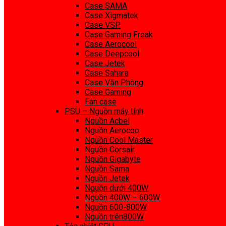
Case SAMA
Case Xigmatek
Case VSP
Case Gaming Freak
Case Aerocool
Case Deepcool
Case Jetek
Case Sahara
Case Văn Phòng
Case Gaming
Fan case
PSU – Nguồn máy tính
Nguồn Acbel
Nguồn Aerocoo
Nguồn Cool Master
Nguồn Corsair
Nguồn Gigabyte
Nguồn Sama
Nguồn Jetek
Nguồn dưới 400W
Nguồn 400W – 600W
Nguồn 600-800W
Nguồn trên800W