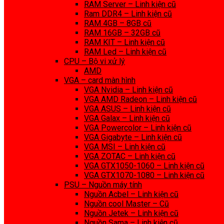
RAM Server – Linh kiện cũ
Ram DDR4 – Linh kiện cũ
RAM 4GB – 8GB cũ
RAM 16GB – 32GB cũ
RAM KIT – Linh kiện cũ
RAM Led – Linh kiện cũ
CPU – Bộ vi xử lý
AMD
VGA – card màn hình
VGA Nvidia – Linh kiện cũ
VGA AMD Radeon – Linh kiện cũ
VGA ASUS – Linh kiện cũ
VGA Galax – Linh kiện cũ
VGA Powercolor – Linh kiện cũ
VGA Gigabyte – Linh kiện cũ
VGA MSI – Linh kiện cũ
VGA ZOTAC – Linh kiện cũ
VGA GTX1050-1060 – Linh kiện cũ
VGA GTX1070-1080 – Linh kiện cũ
PSU – Nguồn máy tính
Nguồn Acbel – Linh kiện cũ
Nguồn cool Master – Cũ
Nguồn Jetek – Linh kiện cũ
Nguồn Sama – Linh kiện cũ