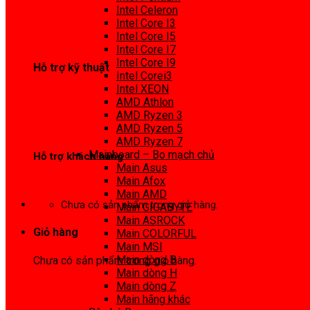
0972 413 307
Intel Celeron
Intel Core I3
Intel Core I5
Intel Core I7
Intel Core I9
Hỗ trợ kỹ thuật
Intel Corei3
Intel XEON
0974 816 737
AMD Athlon
AMD Ryzen 3
AMD Ryzen 5
AMD Ryzen 7
Mainboard – Bo mạch chủ
Hỗ trợ khách hàng
Main Asus
Main Afox
0983425737
Main AMD
Chưa có sản phẩm trong giỏ hàng.
Main GIGABYTE
Main ASROCK
Giỏ hàng
Main COLORFUL
Main MSI
Main dòng B
Chưa có sản phẩm trong giỏ hàng.
Main dòng H
Main dòng Z
Main hãng khác