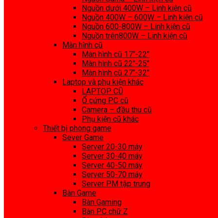
Nguồn dưới 400W – Linh kiện cũ
Nguồn 400W – 600W – Linh kiện cũ
Nguồn 600-800W – Linh kiện cũ
Nguồn trên800W – Linh kiện cũ
Màn hình cũ
Màn hình cũ 17″-22″
Màn hình cũ 22″-25″
Màn hình cũ 27″-32″
Laptop và phụ kiện khác
LAPTOP CŨ
Ổ cứng PC cũ
Camera – đầu thu cũ
Phụ kiện cũ khác
Thiết bị phòng game
Sever Game
Server 20-30 máy
Server 30-40 máy
Server 40-50 máy
Server 50-70 máy
Server PM tập trung
Bàn Game
Bàn Gaming
Bàn PC chữ Z