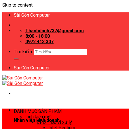
Skip to content
Sài Gòn Computer
Thanhdanh737@gmail.com
8:00 - 18:00
0972 413 307
Tìm kiếm:
Sài Gòn Computer
DANH MỤC SẢN PHẨM
Linh kiện mới
Nhân viên kinh doanh
CPU – Bộ vi xử lý
Intel Pentium