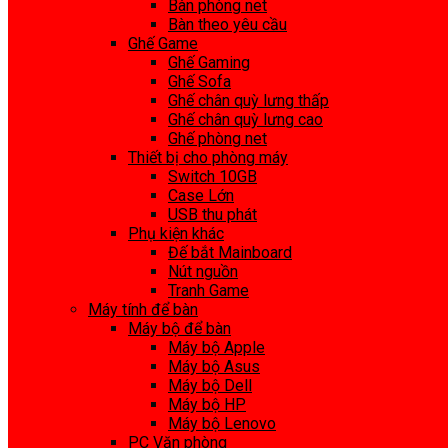
Bàn phòng net
Bàn theo yêu cầu
Ghế Game
Ghế Gaming
Ghế Sofa
Ghế chân quỳ lưng thấp
Ghế chân quỳ lưng cao
Ghế phòng net
Thiết bị cho phòng máy
Switch 10GB
Case Lớn
USB thu phát
Phụ kiện khác
Đế bắt Mainboard
Nút nguồn
Tranh Game
Máy tính để bàn
Máy bộ để bàn
Máy bộ Apple
Máy bộ Asus
Máy bộ Dell
Máy bộ HP
Máy bộ Lenovo
PC Văn phòng