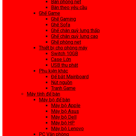
Bàn phòng net
Bàn theo yêu cầu
Ghế Game
Ghế Gaming
Ghế Sofa
Ghế chân quỳ lưng thấp
Ghế chân quỳ lưng cao
Ghế phòng net
Thiết bị cho phòng máy
Switch 10GB
Case Lớn
USB thu phát
Phụ kiện khác
Đế bắt Mainboard
Nút nguồn
Tranh Game
Máy tính để bàn
Máy bộ để bàn
Máy bộ Apple
Máy bộ Asus
Máy bộ Dell
Máy bộ HP
Máy bộ Lenovo
PC Văn phòng