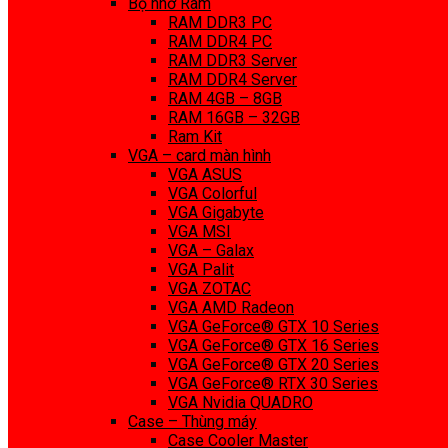
Bộ nhớ Ram
RAM DDR3 PC
RAM DDR4 PC
RAM DDR3 Server
RAM DDR4 Server
RAM 4GB – 8GB
RAM 16GB – 32GB
Ram Kit
VGA – card màn hình
VGA ASUS
VGA Colorful
VGA Gigabyte
VGA MSI
VGA – Galax
VGA Palit
VGA ZOTAC
VGA AMD Radeon
VGA GeForce® GTX 10 Series
VGA GeForce® GTX 16 Series
VGA GeForce® GTX 20 Series
VGA GeForce® RTX 30 Series
VGA Nvidia QUADRO
Case – Thùng máy
Case Cooler Master