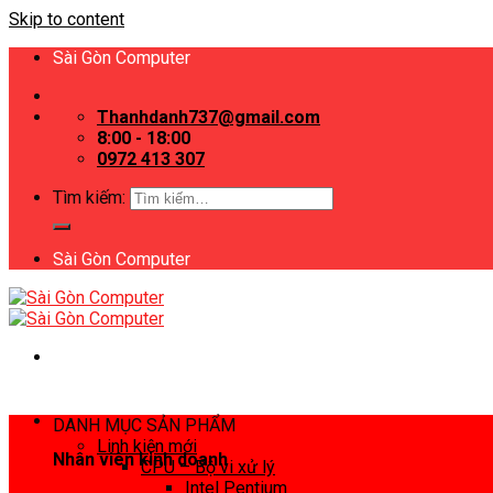
Skip to content
Sài Gòn Computer
Thanhdanh737@gmail.com
8:00 - 18:00
0972 413 307
Tìm kiếm:
Sài Gòn Computer
DANH MỤC SẢN PHẨM
Linh kiện mới
Nhân viên kinh doanh
CPU – Bộ vi xử lý
Intel Pentium