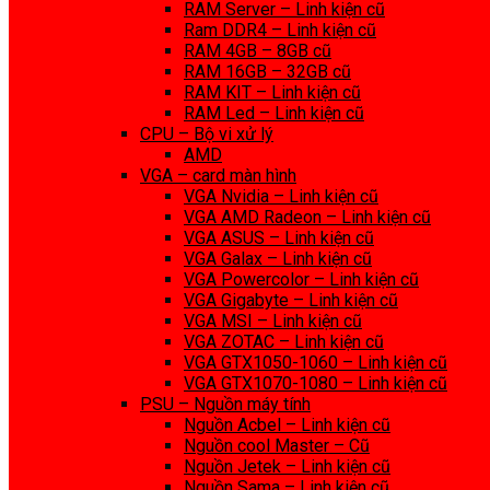
RAM Server – Linh kiện cũ
Ram DDR4 – Linh kiện cũ
RAM 4GB – 8GB cũ
RAM 16GB – 32GB cũ
RAM KIT – Linh kiện cũ
RAM Led – Linh kiện cũ
CPU – Bộ vi xử lý
AMD
VGA – card màn hình
VGA Nvidia – Linh kiện cũ
VGA AMD Radeon – Linh kiện cũ
VGA ASUS – Linh kiện cũ
VGA Galax – Linh kiện cũ
VGA Powercolor – Linh kiện cũ
VGA Gigabyte – Linh kiện cũ
VGA MSI – Linh kiện cũ
VGA ZOTAC – Linh kiện cũ
VGA GTX1050-1060 – Linh kiện cũ
VGA GTX1070-1080 – Linh kiện cũ
PSU – Nguồn máy tính
Nguồn Acbel – Linh kiện cũ
Nguồn cool Master – Cũ
Nguồn Jetek – Linh kiện cũ
Nguồn Sama – Linh kiện cũ