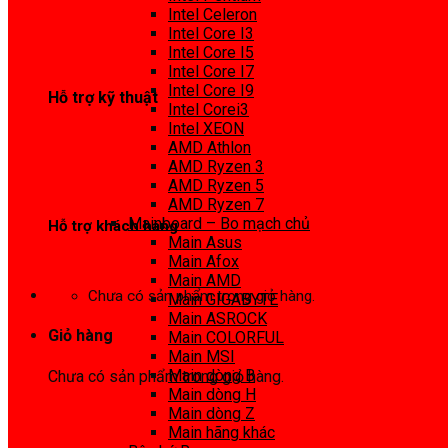
0972 413 307
Intel Celeron
Intel Core I3
Intel Core I5
Intel Core I7
Intel Core I9
Hỗ trợ kỹ thuật
Intel Corei3
Intel XEON
0974 816 737
AMD Athlon
AMD Ryzen 3
AMD Ryzen 5
AMD Ryzen 7
Mainboard – Bo mạch chủ
Hỗ trợ khách hàng
Main Asus
Main Afox
0983425737
Main AMD
Chưa có sản phẩm trong giỏ hàng.
Main GIGABYTE
Main ASROCK
Giỏ hàng
Main COLORFUL
Main MSI
Main dòng B
Chưa có sản phẩm trong giỏ hàng.
Main dòng H
Main dòng Z
Main hãng khác