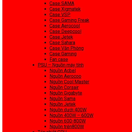
Case SAMA
Case Xigmatek
Case VSP
Case Gaming Freak
Case Aerocool
Case Deepcool
Case Jetek
Case Sahara
Case Văn Phòng
Case Gaming
Fan case
PSU – Nguồn máy tính
Nguồn Acbel
Nguồn Aerocoo
Nguồn Cool Master
Nguồn Corsair
Nguồn Gigabyte
Nguồn Sama
Nguồn Jetek
Nguồn dưới 400W
Nguồn 400W – 600W
Nguồn 600-800W
Nguồn trên800W