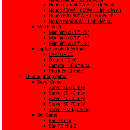
Nguồn dưới 400W – Linh kiện cũ
Nguồn 400W – 600W – Linh kiện cũ
Nguồn 600-800W – Linh kiện cũ
Nguồn trên800W – Linh kiện cũ
Màn hình cũ
Màn hình cũ 17″-22″
Màn hình cũ 22″-25″
Màn hình cũ 27″-32″
Laptop và phụ kiện khác
LAPTOP CŨ
Ổ cứng PC cũ
Camera – đầu thu cũ
Phụ kiện cũ khác
Thiết bị phòng game
Sever Game
Server 20-30 máy
Server 30-40 máy
Server 40-50 máy
Server 50-70 máy
Server PM tập trung
Bàn Game
Bàn Gaming
Bàn PC chữ Z