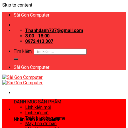
Skip to content
Sài Gòn Computer
Thanhdanh737@gmail.com
8:00 - 18:00
0972 413 307
Tìm kiếm:
Sài Gòn Computer
DANH MỤC SẢN PHẨM
Linh kiện mới
Linh kiện cũ
Thiết bị phòng game
Nhân viên kinh doanh
Máy tính để bàn