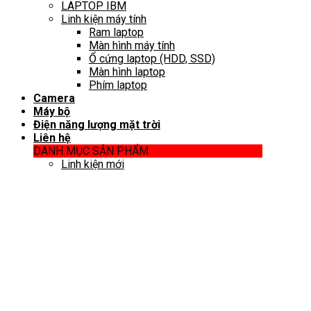
LAPTOP IBM
Linh kiện máy tính
Ram laptop
Màn hình máy tính
Ổ cứng laptop (HDD, SSD)
Màn hình laptop
Phím laptop
Camera
Máy bộ
Điện năng lượng mặt trời
Liên hệ
DANH MỤC SẢN PHẨM
Linh kiện mới