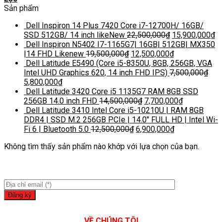
Sản phẩm
Dell Inspiron 14 Plus 7420 Core i7-12700H/ 16GB/
SSD 512GB/ 14 inch likeNew
22,500,000
₫
15,900,000
₫
Dell Inspiron N5402 I7-1165G7| 16GB| 512GB| MX350
|14 FHD Likenew
19,500,000
₫
12,500,000
₫
Dell Latitude E5490 (Core i5-8350U, 8GB, 256GB, VGA
Intel UHD Graphics 620, 14 inch FHD IPS)
7,500,000
₫
5,800,000
₫
Dell Latitude 3420 Core i5 1135G7 RAM 8GB SSD
256GB 14.0 inch FHD
14,500,000
₫
7,700,000
₫
Dell Latitude 3410 Intel Core i5-10210U | RAM 8GB
DDR4 | SSD M.2 256GB PCIe | 14.0″ FULL HD | Intel Wi-
Fi 6 | Bluetooth 5.0
12,500,000
₫
6,900,000
₫
Không tìm thấy sản phẩm nào khớp với lựa chọn của bạn.
VỀ CHÚNG TÔI