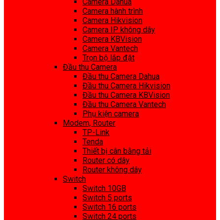
Camera Dahua
Camera hành trình
Camera Hikvision
Camera IP không dây
Camera KBVision
Camera Vantech
Trọn bộ lắp đặt
Đầu thu Camera
Đầu thu Camera Dahua
Đầu thu Camera Hikvision
Đầu thu Camera KBVision
Đầu thu Camera Vantech
Phụ kiện camera
Modem, Router
TP-Link
Tenda
Thiết bị cân bằng tải
Router có dây
Router không dây
Switch
Switch 10GB
Switch 5 ports
Switch 16 ports
Switch 24 ports