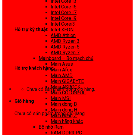
Intel Core I3
0972 413 307
Intel Core I5
Intel Core I7
Intel Core I9
Intel Corei3
Hỗ trợ kỹ thuật
Intel XEON
AMD Athlon
0974 816 737
AMD Ryzen 3
AMD Ryzen 5
AMD Ryzen 7
Mainboard – Bo mạch chủ
Main Asus
Hỗ trợ khách hàng
Main Afox
Main AMD
0983425737
Main GIGABYTE
Main ASROCK
Chưa có sản phẩm trong giỏ hàng.
Main COLORFUL
Main MSI
Giỏ hàng
Main dòng B
Main dòng H
Chưa có sản phẩm trong giỏ hàng.
Main dòng Z
Main hãng khác
Bộ nhớ Ram
RAM DDR3 PC