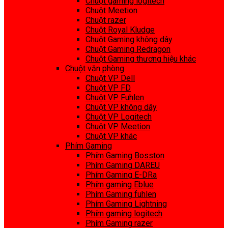
Chuột gaming logitech
Chuột Meetion
Chuột razer
Chuột Royal Kludge
Chuột Gaming không dây
Chuột Gaming Redragon
Chuột Gaming thương hiệu khác
Chuột văn phòng
Chuột VP Dell
Chuột VP FD
Chuột VP Fuhlen
Chuột VP không dây
Chuột VP Logitech
Chuột VP Meetion
Chuột VP khác
Phím Gaming
Phím Gaming Bosston
Phím Gaming DAREU
Phím Gaming E-DRa
Phím gaming Eblue
Phím Gaming fuhlen
Phím Gaming Lightning
Phím gaming logitech
Phím Gaming razer