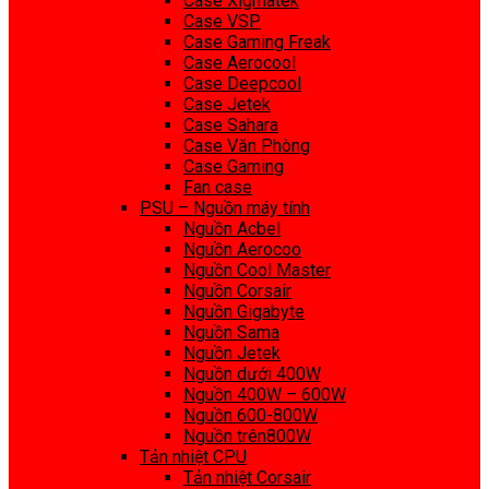
Case Xigmatek
Case VSP
Case Gaming Freak
Case Aerocool
Case Deepcool
Case Jetek
Case Sahara
Case Văn Phòng
Case Gaming
Fan case
PSU – Nguồn máy tính
Nguồn Acbel
Nguồn Aerocoo
Nguồn Cool Master
Nguồn Corsair
Nguồn Gigabyte
Nguồn Sama
Nguồn Jetek
Nguồn dưới 400W
Nguồn 400W – 600W
Nguồn 600-800W
Nguồn trên800W
Tản nhiệt CPU
Tản nhiệt Corsair