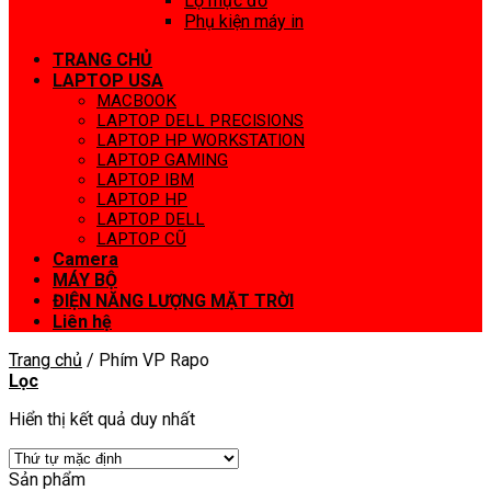
Lọ mực đổ
Phụ kiện máy in
TRANG CHỦ
LAPTOP USA
MACBOOK
LAPTOP DELL PRECISIONS
LAPTOP HP WORKSTATION
LAPTOP GAMING
LAPTOP IBM
LAPTOP HP
LAPTOP DELL
LAPTOP CŨ
Camera
MÁY BỘ
ĐIỆN NĂNG LƯỢNG MẶT TRỜI
Liên hệ
Trang chủ
/
Phím VP Rapo
Lọc
Hiển thị kết quả duy nhất
Sản phẩm