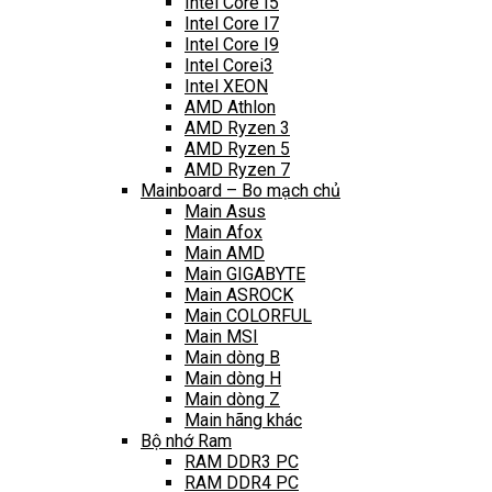
Intel Core I5
Intel Core I7
Intel Core I9
Intel Corei3
Intel XEON
AMD Athlon
AMD Ryzen 3
AMD Ryzen 5
AMD Ryzen 7
Mainboard – Bo mạch chủ
Main Asus
Main Afox
Main AMD
Main GIGABYTE
Main ASROCK
Main COLORFUL
Main MSI
Main dòng B
Main dòng H
Main dòng Z
Main hãng khác
Bộ nhớ Ram
RAM DDR3 PC
RAM DDR4 PC