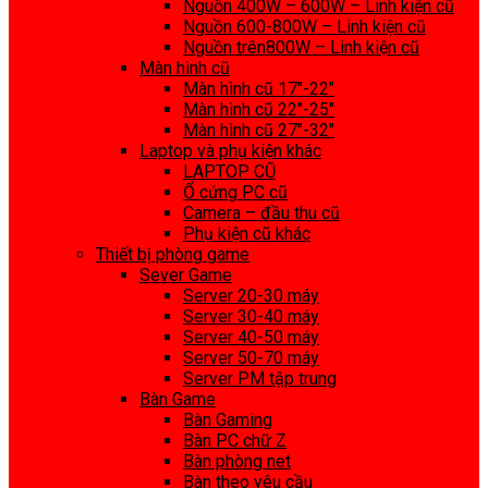
Nguồn 400W – 600W – Linh kiện cũ
Nguồn 600-800W – Linh kiện cũ
Nguồn trên800W – Linh kiện cũ
Màn hình cũ
Màn hình cũ 17″-22″
Màn hình cũ 22″-25″
Màn hình cũ 27″-32″
Laptop và phụ kiện khác
LAPTOP CŨ
Ổ cứng PC cũ
Camera – đầu thu cũ
Phụ kiện cũ khác
Thiết bị phòng game
Sever Game
Server 20-30 máy
Server 30-40 máy
Server 40-50 máy
Server 50-70 máy
Server PM tập trung
Bàn Game
Bàn Gaming
Bàn PC chữ Z
Bàn phòng net
Bàn theo yêu cầu