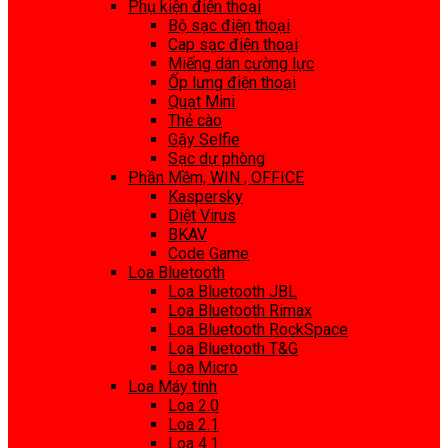
Phụ kiện điện thoại
Bộ sạc điện thoại
Cap sạc điện thoại
Miếng dán cường lực
Ốp lưng điện thoại
Quạt Mini
Thẻ cào
Gậy Selfie
Sạc dự phòng
Phần Mềm, WIN , OFFICE
Kaspersky
Diệt Virus
BKAV
Code Game
Loa Bluetooth
Loa Bluetooth JBL
Loa Bluetooth Rimax
Loa Bluetooth RockSpace
Loa Bluetooth T&G
Loa Micro
Loa Máy tính
Loa 2.0
Loa 2.1
Loa 4.1