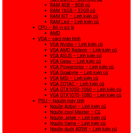
RAM 4GB – 8GB cũ
RAM 16GB – 32GB cũ
RAM KIT – Linh kiện cũ
RAM Led – Linh kiện cũ
CPU – Bộ vi xử lý
AMD
VGA – card màn hình
VGA Nvidia – Linh kiện cũ
VGA AMD Radeon – Linh kiện cũ
VGA ASUS – Linh kiện cũ
VGA Galax – Linh kiện cũ
VGA Powercolor – Linh kiện cũ
VGA Gigabyte – Linh kiện cũ
VGA MSI – Linh kiện cũ
VGA ZOTAC – Linh kiện cũ
VGA GTX1050-1060 – Linh kiện cũ
VGA GTX1070-1080 – Linh kiện cũ
PSU – Nguồn máy tính
Nguồn Acbel – Linh kiện cũ
Nguồn cool Master – Cũ
Nguồn Jetek – Linh kiện cũ
Nguồn Sama – Linh kiện cũ
Nguồn dưới 400W – Linh kiện cũ