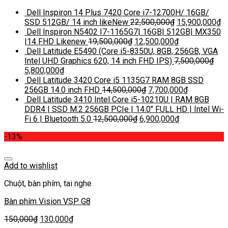
Dell Inspiron 14 Plus 7420 Core i7-12700H/ 16GB/
SSD 512GB/ 14 inch likeNew
22,500,000
₫
15,900,000
₫
Dell Inspiron N5402 I7-1165G7| 16GB| 512GB| MX350
|14 FHD Likenew
19,500,000
₫
12,500,000
₫
Dell Latitude E5490 (Core i5-8350U, 8GB, 256GB, VGA
Intel UHD Graphics 620, 14 inch FHD IPS)
7,500,000
₫
5,800,000
₫
Dell Latitude 3420 Core i5 1135G7 RAM 8GB SSD
256GB 14.0 inch FHD
14,500,000
₫
7,700,000
₫
Dell Latitude 3410 Intel Core i5-10210U | RAM 8GB
DDR4 | SSD M.2 256GB PCIe | 14.0″ FULL HD | Intel Wi-
Fi 6 | Bluetooth 5.0
12,500,000
₫
6,900,000
₫
-13%
Add to wishlist
Chuột, bàn phím, tai nghe
Bàn phím Vision VSP G8
150,000
₫
130,000
₫