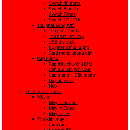
Switch 48 ports
Switch 8 ports
Switch Tenda
Switch TP LINK
Thu phát sóng Wifi
Thu phát Tenda
Thu phát TP LINK
USB thu phát
Bộ phát wifi di động
Card mạng không dây
Cap kết nối
Cap đầu chuyển HDMI
Cáp đầu chuyển VGA
Cáp mạng – Đầu mạng
Dây nhựa rút
Hub
Thiết bị văn phòng
Máy in
Máy in Brother
Máy in Canon
Máy in HP
Phụ kiện máy in
Cụm mực