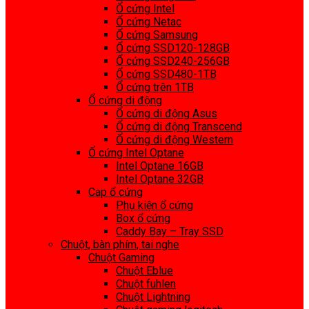
Ổ cứng Intel
Ổ cứng Netac
Ổ cứng Samsung
Ổ cứng SSD120-128GB
Ổ cứng SSD240-256GB
Ổ cứng SSD480-1TB
Ổ cứng trên 1TB
Ổ cứng di động
Ổ cứng di động Asus
Ổ cứng di động Transcend
Ổ cứng di động Western
Ổ cứng Intel Optane
Intel Optane 16GB
Intel Optane 32GB
Cap ổ cứng
Phụ kiện ổ cứng
Box ổ cứng
Caddy Bay – Tray SSD
Chuột, bàn phím, tai nghe
Chuột Gaming
Chuột Eblue
Chuột fuhlen
Chuột Lightning