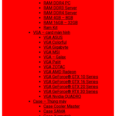
RAM DDR4 PC
RAM DDR3 Server
RAM DDR4 Server
RAM 4GB – 8GB
RAM 16GB – 32GB
Ram Kit
VGA – card màn hình
VGA ASUS
VGA Colorful
VGA Gigabyte
VGA MSI
VGA – Galax
VGA Palit
VGA ZOTAC
VGA AMD Radeon
VGA GeForce® GTX 10 Series
VGA GeForce® GTX 16 Series
VGA GeForce® GTX 20 Series
VGA GeForce® RTX 30 Series
VGA Nvidia QUADRO
Case – Thùng máy
Case Cooler Master
Case SAMA