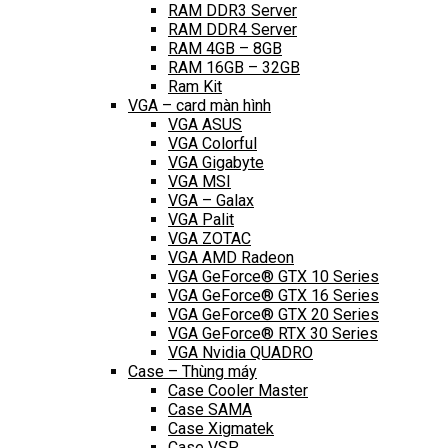
RAM DDR3 Server
RAM DDR4 Server
RAM 4GB – 8GB
RAM 16GB – 32GB
Ram Kit
VGA – card màn hình
VGA ASUS
VGA Colorful
VGA Gigabyte
VGA MSI
VGA – Galax
VGA Palit
VGA ZOTAC
VGA AMD Radeon
VGA GeForce® GTX 10 Series
VGA GeForce® GTX 16 Series
VGA GeForce® GTX 20 Series
VGA GeForce® RTX 30 Series
VGA Nvidia QUADRO
Case – Thùng máy
Case Cooler Master
Case SAMA
Case Xigmatek
Case VSP