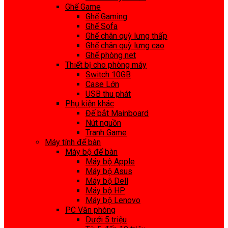
Ghế Game
Ghế Gaming
Ghế Sofa
Ghế chân quỳ lưng thấp
Ghế chân quỳ lưng cao
Ghế phòng net
Thiết bị cho phòng máy
Switch 10GB
Case Lớn
USB thu phát
Phụ kiện khác
Đế bắt Mainboard
Nút nguồn
Tranh Game
Máy tính để bàn
Máy bộ để bàn
Máy bộ Apple
Máy bộ Asus
Máy bộ Dell
Máy bộ HP
Máy bộ Lenovo
PC Văn phòng
Dưới 5 triệu