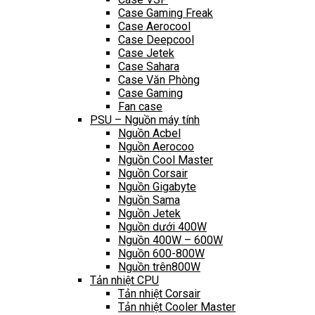
Case Gaming Freak
Case Aerocool
Case Deepcool
Case Jetek
Case Sahara
Case Văn Phòng
Case Gaming
Fan case
PSU – Nguồn máy tính
Nguồn Acbel
Nguồn Aerocoo
Nguồn Cool Master
Nguồn Corsair
Nguồn Gigabyte
Nguồn Sama
Nguồn Jetek
Nguồn dưới 400W
Nguồn 400W – 600W
Nguồn 600-800W
Nguồn trên800W
Tản nhiệt CPU
Tản nhiệt Corsair
Tản nhiệt Cooler Master