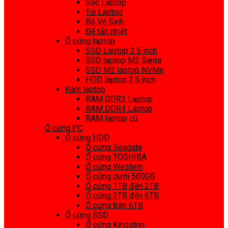
Sạc Laptop
Túi Laptop
Bộ Vệ Sinh
Đế tản nhiệt
Ổ cứng laptop
SSD Laptop 2.5 inch
SSD laptop M2 Santa
SSD M2 laptop NVMe
HDD laptop 2.5 inch
Ram laptop
RAM DDR3 Laptop
RAM DDR4 Laptop
RAM laptop cũ
Ổ cứng PC
Ổ cứng HDD
Ổ cứng Seagate
Ổ cứng TOSHIBA
Ổ cứng Western
Ổ cứng dưới 500GB
Ổ cứng 1TB đến 2TB
Ổ cứng 2TB đến 6TB
Ổ cứng trên 6TB
Ổ cứng SSD
Ổ cứng Kingston