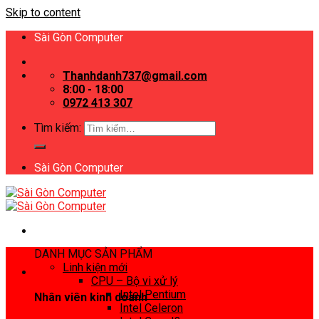
Skip to content
Sài Gòn Computer
Thanhdanh737@gmail.com
8:00 - 18:00
0972 413 307
Tìm kiếm:
Sài Gòn Computer
DANH MỤC SẢN PHẨM
Linh kiện mới
CPU – Bộ vi xử lý
Intel Pentium
Nhân viên kinh doanh
Intel Celeron