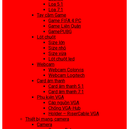
Loa 5.1
Loa 7.1
Tay cầm Game
Game FIFA 4 PC
Game Liên Quân
GamePUBG
Lót chuột
Size lớn
Size nhỏ
Size vừa
Lót chuột led
Webcam
Webcam Colorvis
Webcam Logitech
Card âm thanh
Card âm thanh 5.1
Card âm thanh 7.1
Phụ kiện VGA
Cáp nguồn VGA
Chống VGA-Hub
Holder – RiserCable VGA
Thiết bị mạng, camera
Camera