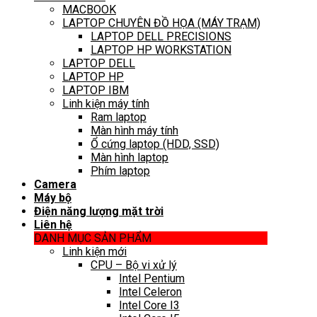
MACBOOK
LAPTOP CHUYÊN ĐỒ HỌA (MÁY TRẠM)
LAPTOP DELL PRECISIONS
LAPTOP HP WORKSTATION
LAPTOP DELL
LAPTOP HP
LAPTOP IBM
Linh kiện máy tính
Ram laptop
Màn hình máy tính
Ổ cứng laptop (HDD, SSD)
Màn hình laptop
Phím laptop
Camera
Máy bộ
Điện năng lượng mặt trời
Liên hệ
DANH MỤC SẢN PHẨM
Linh kiện mới
CPU – Bộ vi xử lý
Intel Pentium
Intel Celeron
Intel Core I3