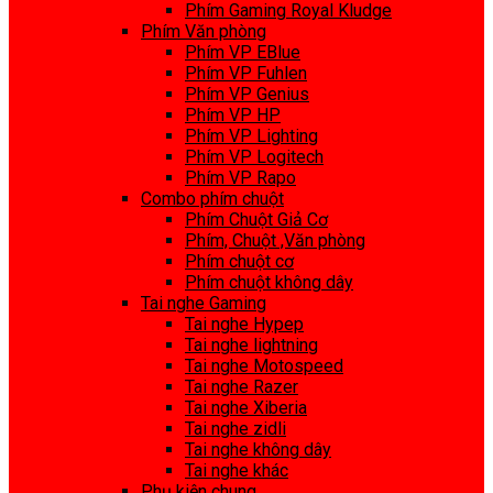
Phím Gaming Royal Kludge
Phím Văn phòng
Phím VP EBlue
Phím VP Fuhlen
Phím VP Genius
Phím VP HP
Phím VP Lighting
Phím VP Logitech
Phím VP Rapo
Combo phím chuột
Phím Chuột Giả Cơ
Phím, Chuột ,Văn phòng
Phím chuột cơ
Phím chuột không dây
Tai nghe Gaming
Tai nghe Hypep
Tai nghe lightning
Tai nghe Motospeed
Tai nghe Razer
Tai nghe Xiberia
Tai nghe zidli
Tai nghe không dây
Tai nghe khác
Phụ kiện chung