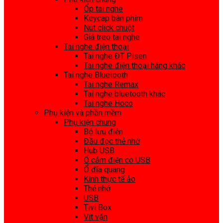
Ốp tai nghe
Keycap bàn phím
Nút click chuột
Giá treo tai nghe
Tai nghe điện thoại
Tai nghe ĐT Pisen
Tai nghe điện thoại hãng khác
Tai nghe Bluetooth
Tai nghe Remax
Tai nghe bluetooth khác
Tai nghe Hoco
Phụ kiện và phần mềm
Phụ kiện chung
Bộ lưu điện
Đầu đọc thẻ nhớ
Hub USB
Ổ cắm điện có USB
Ổ đĩa quang
Kính thực tế ảo
Thẻ nhớ
USB
Tivi Box
Vít vặn