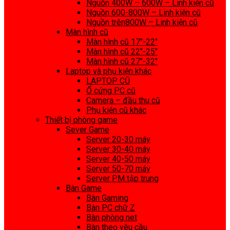
Nguồn 400W – 600W – Linh kiện cũ
Nguồn 600-800W – Linh kiện cũ
Nguồn trên800W – Linh kiện cũ
Màn hình cũ
Màn hình cũ 17″-22″
Màn hình cũ 22″-25″
Màn hình cũ 27″-32″
Laptop và phụ kiện khác
LAPTOP CŨ
Ổ cứng PC cũ
Camera – đầu thu cũ
Phụ kiện cũ khác
Thiết bị phòng game
Sever Game
Server 20-30 máy
Server 30-40 máy
Server 40-50 máy
Server 50-70 máy
Server PM tập trung
Bàn Game
Bàn Gaming
Bàn PC chữ Z
Bàn phòng net
Bàn theo yêu cầu