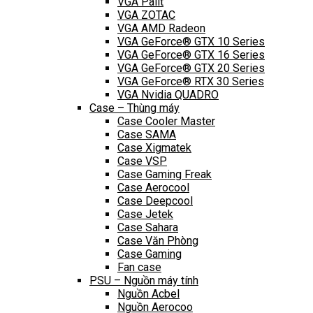
VGA Palit
VGA ZOTAC
VGA AMD Radeon
VGA GeForce® GTX 10 Series
VGA GeForce® GTX 16 Series
VGA GeForce® GTX 20 Series
VGA GeForce® RTX 30 Series
VGA Nvidia QUADRO
Case – Thùng máy
Case Cooler Master
Case SAMA
Case Xigmatek
Case VSP
Case Gaming Freak
Case Aerocool
Case Deepcool
Case Jetek
Case Sahara
Case Văn Phòng
Case Gaming
Fan case
PSU – Nguồn máy tính
Nguồn Acbel
Nguồn Aerocoo