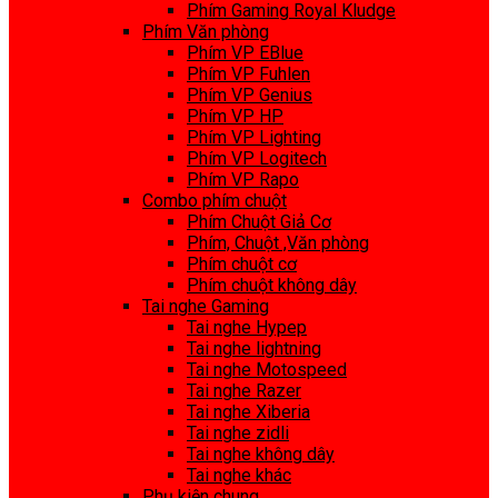
Phím Gaming Royal Kludge
Phím Văn phòng
Phím VP EBlue
Phím VP Fuhlen
Phím VP Genius
Phím VP HP
Phím VP Lighting
Phím VP Logitech
Phím VP Rapo
Combo phím chuột
Phím Chuột Giả Cơ
Phím, Chuột ,Văn phòng
Phím chuột cơ
Phím chuột không dây
Tai nghe Gaming
Tai nghe Hypep
Tai nghe lightning
Tai nghe Motospeed
Tai nghe Razer
Tai nghe Xiberia
Tai nghe zidli
Tai nghe không dây
Tai nghe khác
Phụ kiện chung