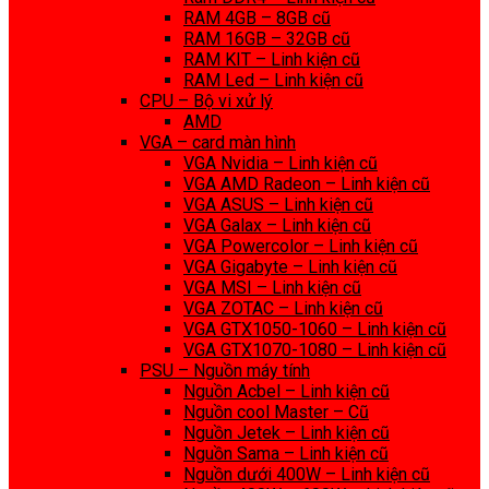
RAM 4GB – 8GB cũ
RAM 16GB – 32GB cũ
RAM KIT – Linh kiện cũ
RAM Led – Linh kiện cũ
CPU – Bộ vi xử lý
AMD
VGA – card màn hình
VGA Nvidia – Linh kiện cũ
VGA AMD Radeon – Linh kiện cũ
VGA ASUS – Linh kiện cũ
VGA Galax – Linh kiện cũ
VGA Powercolor – Linh kiện cũ
VGA Gigabyte – Linh kiện cũ
VGA MSI – Linh kiện cũ
VGA ZOTAC – Linh kiện cũ
VGA GTX1050-1060 – Linh kiện cũ
VGA GTX1070-1080 – Linh kiện cũ
PSU – Nguồn máy tính
Nguồn Acbel – Linh kiện cũ
Nguồn cool Master – Cũ
Nguồn Jetek – Linh kiện cũ
Nguồn Sama – Linh kiện cũ
Nguồn dưới 400W – Linh kiện cũ