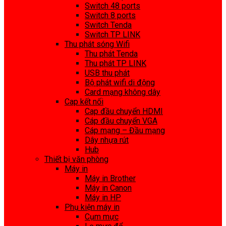
Switch 48 ports
Switch 8 ports
Switch Tenda
Switch TP LINK
Thu phát sóng Wifi
Thu phát Tenda
Thu phát TP LINK
USB thu phát
Bộ phát wifi di động
Card mạng không dây
Cap kết nối
Cap đầu chuyển HDMI
Cáp đầu chuyển VGA
Cáp mạng – Đầu mạng
Dây nhựa rút
Hub
Thiết bị văn phòng
Máy in
Máy in Brother
Máy in Canon
Máy in HP
Phụ kiện máy in
Cụm mực