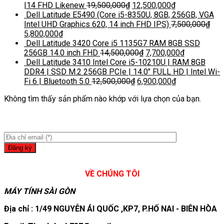
|14 FHD Likenew
19,500,000
₫
12,500,000
₫
Dell Latitude E5490 (Core i5-8350U, 8GB, 256GB, VGA
Intel UHD Graphics 620, 14 inch FHD IPS)
7,500,000
₫
5,800,000
₫
Dell Latitude 3420 Core i5 1135G7 RAM 8GB SSD
256GB 14.0 inch FHD
14,500,000
₫
7,700,000
₫
Dell Latitude 3410 Intel Core i5-10210U | RAM 8GB
DDR4 | SSD M.2 256GB PCIe | 14.0″ FULL HD | Intel Wi-
Fi 6 | Bluetooth 5.0
12,500,000
₫
6,900,000
₫
Không tìm thấy sản phẩm nào khớp với lựa chọn của bạn.
VỀ CHÚNG TÔI
MÁY TÍNH SÀI GÒN
Địa chỉ : 1/49 NGUYỄN ÁI QUỐC ,KP7, P.HỐ NAI - BIÊN HÒA