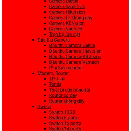
Camera Dahua
Camera hành trình
Camera Hikvision
Camera IP không dây
Camera KBVision
Camera Vantech
Trọn bộ lắp đặt
Đầu thu Camera
Đầu thu Camera Dahua
Đầu thu Camera Hikvision
Đầu thu Camera KBVision
Đầu thu Camera Vantech
Phụ kiện camera
Modem, Router
TP-Link
Tenda
Thiết bị cân bằng tải
Router có dây
Router không dây
Switch
Switch 10GB
Switch 5 ports
Switch 16 ports
Switch 24 ports