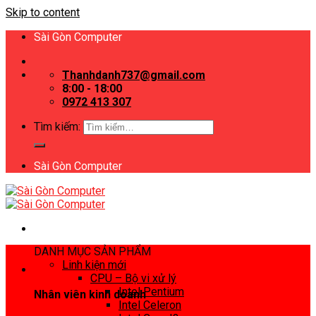
Skip to content
Sài Gòn Computer
Thanhdanh737@gmail.com
8:00 - 18:00
0972 413 307
Tìm kiếm:
Sài Gòn Computer
DANH MỤC SẢN PHẨM
Linh kiện mới
CPU – Bộ vi xử lý
Intel Pentium
Nhân viên kinh doanh
Intel Celeron