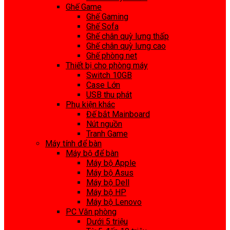
Ghế Game
Ghế Gaming
Ghế Sofa
Ghế chân quỳ lưng thấp
Ghế chân quỳ lưng cao
Ghế phòng net
Thiết bị cho phòng máy
Switch 10GB
Case Lớn
USB thu phát
Phụ kiện khác
Đế bắt Mainboard
Nút nguồn
Tranh Game
Máy tính để bàn
Máy bộ để bàn
Máy bộ Apple
Máy bộ Asus
Máy bộ Dell
Máy bộ HP
Máy bộ Lenovo
PC Văn phòng
Dưới 5 triệu