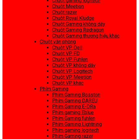
Chuột gaming logitech
Chuột Meetion
Chuột razer
Chuột Royal Kludge
Chuột Gaming không dây
Chuột Gaming Redragon
Chuột Gaming thương hiệu khác
Chuột văn phòng
Chuột VP Dell
Chuột VP FD
Chuột VP Fuhlen
Chuột VP không dây
Chuột VP Logitech
Chuột VP Meetion
Chuột VP khác
Phím Gaming
Phím Gaming Bosston
Phím Gaming DAREU
Phím Gaming E-DRa
Phím gaming Eblue
Phím Gaming fuhlen
Phím Gaming Lightning
Phím gaming logitech
Phím Gaming razer