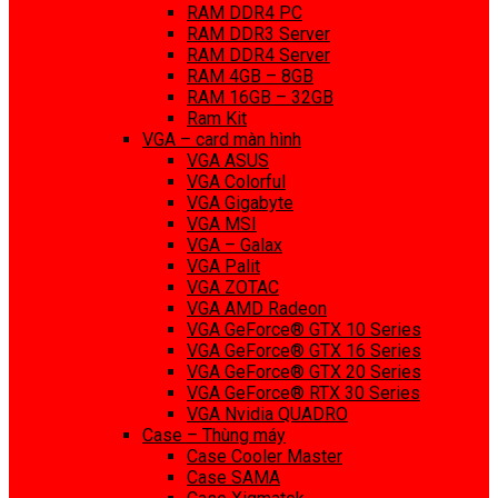
RAM DDR4 PC
RAM DDR3 Server
RAM DDR4 Server
RAM 4GB – 8GB
RAM 16GB – 32GB
Ram Kit
VGA – card màn hình
VGA ASUS
VGA Colorful
VGA Gigabyte
VGA MSI
VGA – Galax
VGA Palit
VGA ZOTAC
VGA AMD Radeon
VGA GeForce® GTX 10 Series
VGA GeForce® GTX 16 Series
VGA GeForce® GTX 20 Series
VGA GeForce® RTX 30 Series
VGA Nvidia QUADRO
Case – Thùng máy
Case Cooler Master
Case SAMA