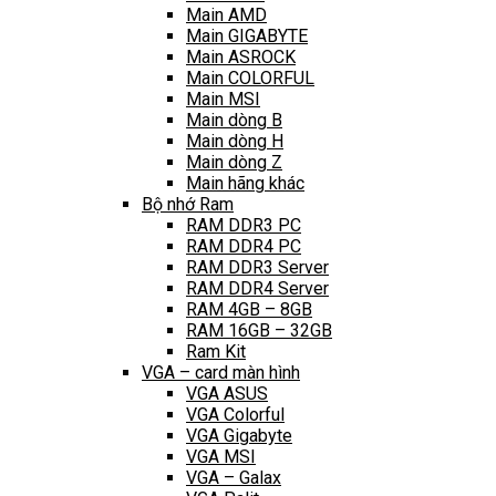
Main AMD
Main GIGABYTE
Main ASROCK
Main COLORFUL
Main MSI
Main dòng B
Main dòng H
Main dòng Z
Main hãng khác
Bộ nhớ Ram
RAM DDR3 PC
RAM DDR4 PC
RAM DDR3 Server
RAM DDR4 Server
RAM 4GB – 8GB
RAM 16GB – 32GB
Ram Kit
VGA – card màn hình
VGA ASUS
VGA Colorful
VGA Gigabyte
VGA MSI
VGA – Galax