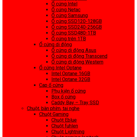
Ổ cứng Intel
Ổ cứng Netac
Ổ cứng Samsung
Ổ cứng SSD120-128GB
Ổ cứng SSD240-256GB
Ổ cứng SSD480-1TB
Ổ cứng trên 1TB
Ổ cứng di động
Ổ cứng di động Asus
Ổ cứng di động Transcend
Ổ cứng di động Western
Ổ cứng Intel Optane
Intel Optane 16GB
Intel Optane 32GB
Cap ổ cứng
Phụ kiện ổ cứng
Box ổ cứng
Caddy Bay – Tray SSD
Chuột, bàn phím, tai nghe
Chuột Gaming
Chuột Eblue
Chuột fuhlen
Chuột Lightning