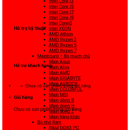
Intel Core I3
0972 413 307
Intel Core I5
Intel Core I7
Intel Core I9
Intel Corei3
Hỗ trợ kỹ thuật
Intel XEON
AMD Athlon
0974 816 737
AMD Ryzen 3
AMD Ryzen 5
AMD Ryzen 7
Mainboard – Bo mạch chủ
Main Asus
Hỗ trợ khách hàng
Main Afox
Main AMD
0983425737
Main GIGABYTE
Main ASROCK
Chưa có sản phẩm trong giỏ hàng.
Main COLORFUL
Main MSI
Giỏ hàng
Main dòng B
Main dòng H
Chưa có sản phẩm trong giỏ hàng.
Main dòng Z
Main hãng khác
Bộ nhớ Ram
RAM DDR3 PC