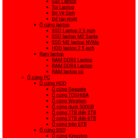
Sạc Laptop
Túi Laptop
Bộ Vệ Sinh
Đế tản nhiệt
Ổ cứng laptop
SSD Laptop 2.5 inch
SSD laptop M2 Santa
SSD M2 laptop NVMe
HDD laptop 2.5 inch
Ram laptop
RAM DDR3 Laptop
RAM DDR4 Laptop
RAM laptop cũ
Ổ cứng PC
Ổ cứng HDD
Ổ cứng Seagate
Ổ cứng TOSHIBA
Ổ cứng Western
Ổ cứng dưới 500GB
Ổ cứng 1TB đến 2TB
Ổ cứng 2TB đến 6TB
Ổ cứng trên 6TB
Ổ cứng SSD
Ổ cứng Kingston