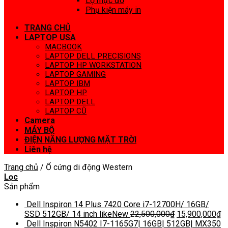
Lọ mực đổ
Phụ kiện máy in
TRANG CHỦ
LAPTOP USA
MACBOOK
LAPTOP DELL PRECISIONS
LAPTOP HP WORKSTATION
LAPTOP GAMING
LAPTOP IBM
LAPTOP HP
LAPTOP DELL
LAPTOP CŨ
Camera
MÁY BỘ
ĐIỆN NĂNG LƯỢNG MẶT TRỜI
Liên hệ
Trang chủ
/
Ổ cứng di động Western
Lọc
Sản phẩm
Dell Inspiron 14 Plus 7420 Core i7-12700H/ 16GB/
SSD 512GB/ 14 inch likeNew
22,500,000
₫
15,900,000
₫
Dell Inspiron N5402 I7-1165G7| 16GB| 512GB| MX350