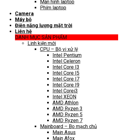
Màn hình laptop
Phím laptop
Camera
Máy bộ
Điện năng lượng mặt trời
Liên hệ
DANH MỤC SẢN PHẨM
Linh kiện mới
CPU – Bộ vi xử lý
Intel Pentium
Intel Celeron
Intel Core I3
Intel Core I5
Intel Core I7
Intel Core I9
Intel Corei3
Intel XEON
AMD Athlon
AMD Ryzen 3
AMD Ryzen 5
AMD Ryzen 7
Mainboard – Bo mạch chủ
Main Asus
Main Afox