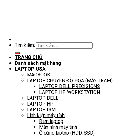
Tìm kiếm:
TRANG CHỦ
Danh sách mặt hàng
LAPTOP USA
MACBOOK
LAPTOP CHUYÊN ĐỒ HỌA (MÁY TRẠM)
LAPTOP DELL PRECISIONS
LAPTOP HP WORKSTATION
LAPTOP DELL
LAPTOP HP
LAPTOP IBM
Linh kiện máy tính
Ram laptop
Màn hình máy tính
Ổ cứng laptop (HDD, SSD)