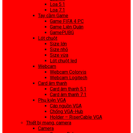
Loa 5.1
Loa 7.1
Tay cầm Game
Game FIFA 4 PC
Game Liên Quân
GamePUBG
Lót chuột
Size lớn
Size nhỏ
Size vừa
Lót chuột led
Webcam
Webcam Colorvis
Webcam Logitech
Card âm thanh
Card âm thanh 5.1
Card âm thanh 7.1
Phụ kiện VGA
Cáp nguồn VGA
Chống VGA-Hub
Holder – RiserCable VGA
Thiết bị mạng, camera
Camera