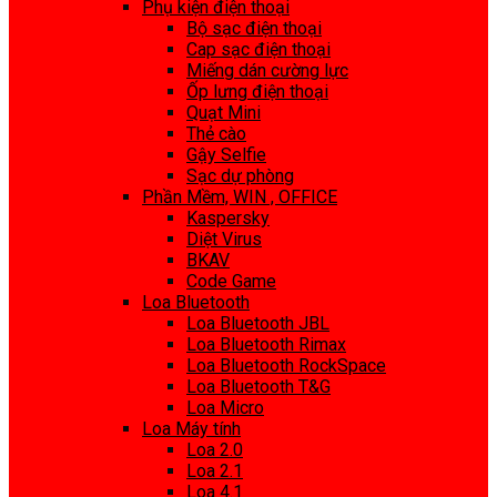
Phụ kiện điện thoại
Bộ sạc điện thoại
Cap sạc điện thoại
Miếng dán cường lực
Ốp lưng điện thoại
Quạt Mini
Thẻ cào
Gậy Selfie
Sạc dự phòng
Phần Mềm, WIN , OFFICE
Kaspersky
Diệt Virus
BKAV
Code Game
Loa Bluetooth
Loa Bluetooth JBL
Loa Bluetooth Rimax
Loa Bluetooth RockSpace
Loa Bluetooth T&G
Loa Micro
Loa Máy tính
Loa 2.0
Loa 2.1
Loa 4.1