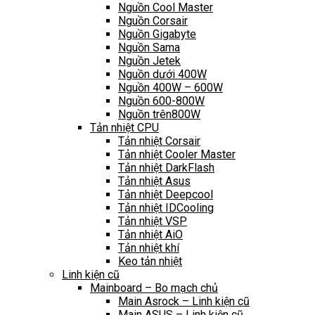
Nguồn Cool Master
Nguồn Corsair
Nguồn Gigabyte
Nguồn Sama
Nguồn Jetek
Nguồn dưới 400W
Nguồn 400W – 600W
Nguồn 600-800W
Nguồn trên800W
Tản nhiệt CPU
Tản nhiệt Corsair
Tản nhiệt Cooler Master
Tản nhiệt DarkFlash
Tản nhiệt Asus
Tản nhiệt Deepcool
Tản nhiệt IDCooling
Tản nhiệt VSP
Tản nhiệt AiO
Tản nhiệt khí
Keo tản nhiệt
Linh kiện cũ
Mainboard – Bo mạch chủ
Main Asrock – Linh kiện cũ
Main ASUS – Linh kiện cũ