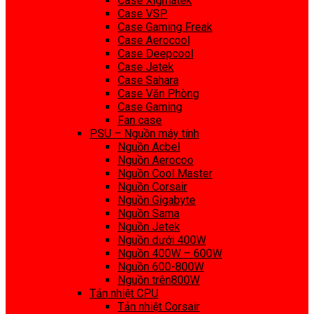
Case Xigmatek
Case VSP
Case Gaming Freak
Case Aerocool
Case Deepcool
Case Jetek
Case Sahara
Case Văn Phòng
Case Gaming
Fan case
PSU – Nguồn máy tính
Nguồn Acbel
Nguồn Aerocoo
Nguồn Cool Master
Nguồn Corsair
Nguồn Gigabyte
Nguồn Sama
Nguồn Jetek
Nguồn dưới 400W
Nguồn 400W – 600W
Nguồn 600-800W
Nguồn trên800W
Tản nhiệt CPU
Tản nhiệt Corsair