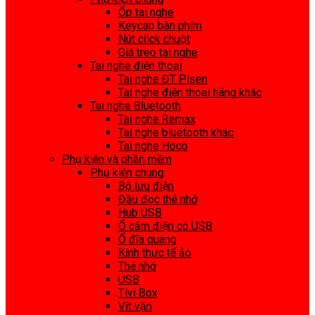
Ốp tai nghe
Keycap bàn phím
Nút click chuột
Giá treo tai nghe
Tai nghe điện thoại
Tai nghe ĐT Pisen
Tai nghe điện thoại hãng khác
Tai nghe Bluetooth
Tai nghe Remax
Tai nghe bluetooth khác
Tai nghe Hoco
Phụ kiện và phần mềm
Phụ kiện chung
Bộ lưu điện
Đầu đọc thẻ nhớ
Hub USB
Ổ cắm điện có USB
Ổ đĩa quang
Kính thực tế ảo
Thẻ nhớ
USB
Tivi Box
Vít vặn