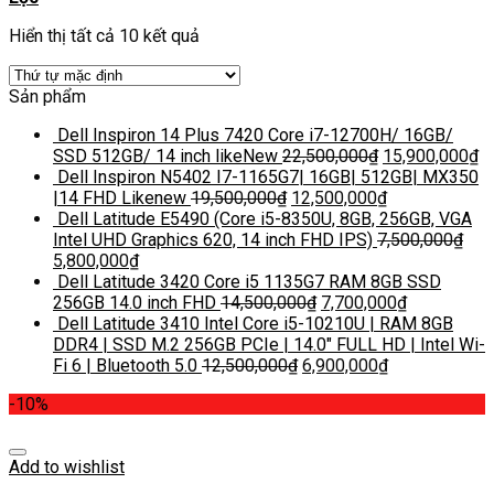
Hiển thị tất cả 10 kết quả
Sản phẩm
Dell Inspiron 14 Plus 7420 Core i7-12700H/ 16GB/
SSD 512GB/ 14 inch likeNew
22,500,000
₫
15,900,000
₫
Dell Inspiron N5402 I7-1165G7| 16GB| 512GB| MX350
|14 FHD Likenew
19,500,000
₫
12,500,000
₫
Dell Latitude E5490 (Core i5-8350U, 8GB, 256GB, VGA
Intel UHD Graphics 620, 14 inch FHD IPS)
7,500,000
₫
5,800,000
₫
Dell Latitude 3420 Core i5 1135G7 RAM 8GB SSD
256GB 14.0 inch FHD
14,500,000
₫
7,700,000
₫
Dell Latitude 3410 Intel Core i5-10210U | RAM 8GB
DDR4 | SSD M.2 256GB PCIe | 14.0″ FULL HD | Intel Wi-
Fi 6 | Bluetooth 5.0
12,500,000
₫
6,900,000
₫
-10%
Add to wishlist