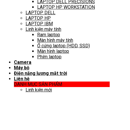
LAPTOP DELL PRECISIONS
LAPTOP HP WORKSTATION
LAPTOP DELL
LAPTOP HP
LAPTOP IBM
Linh kiện máy tính
Ram laptop
Màn hình máy tính
Ổ cứng laptop (HDD, SSD)
Màn hình laptop
Phím laptop
Camera
Máy bộ
Điện năng lượng mặt trời
Liên hệ
DANH MỤC SẢN PHẨM
Linh kiện mới