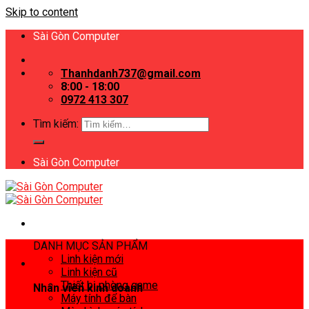
Skip to content
Sài Gòn Computer
Thanhdanh737@gmail.com
8:00 - 18:00
0972 413 307
Tìm kiếm:
Sài Gòn Computer
DANH MỤC SẢN PHẨM
Linh kiện mới
Linh kiện cũ
Thiết bị phòng game
Nhân viên kinh doanh
Máy tính để bàn