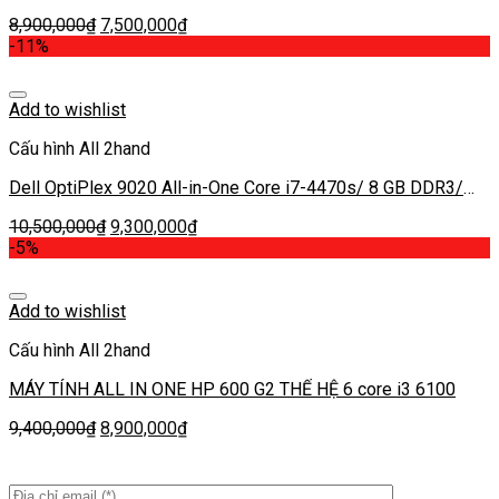
120 GB SSD/ Intel® HD Graphics 4600 – 23 inch FHD
8,900,000
₫
7,500,000
₫
-11%
Add to wishlist
Cấu hình All 2hand
Dell OptiPlex 9020 All-in-One Core i7-4470s/ 8 GB DDR3/
120 GB SSD/ Intel® HD Graphics 4600 – 23 inch FHD
10,500,000
₫
9,300,000
₫
-5%
Add to wishlist
Cấu hình All 2hand
MÁY TÍNH ALL IN ONE HP 600 G2 THẾ HỆ 6 core i3 6100
9,400,000
₫
8,900,000
₫