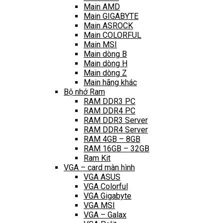
Main AMD
Main GIGABYTE
Main ASROCK
Main COLORFUL
Main MSI
Main dòng B
Main dòng H
Main dòng Z
Main hãng khác
Bộ nhớ Ram
RAM DDR3 PC
RAM DDR4 PC
RAM DDR3 Server
RAM DDR4 Server
RAM 4GB – 8GB
RAM 16GB – 32GB
Ram Kit
VGA – card màn hình
VGA ASUS
VGA Colorful
VGA Gigabyte
VGA MSI
VGA – Galax