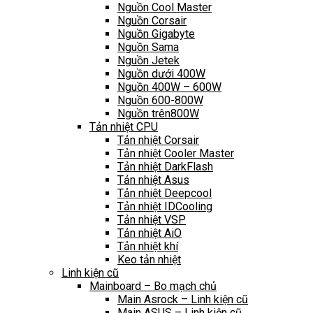
Nguồn Cool Master
Nguồn Corsair
Nguồn Gigabyte
Nguồn Sama
Nguồn Jetek
Nguồn dưới 400W
Nguồn 400W – 600W
Nguồn 600-800W
Nguồn trên800W
Tản nhiệt CPU
Tản nhiệt Corsair
Tản nhiệt Cooler Master
Tản nhiệt DarkFlash
Tản nhiệt Asus
Tản nhiệt Deepcool
Tản nhiệt IDCooling
Tản nhiệt VSP
Tản nhiệt AiO
Tản nhiệt khí
Keo tản nhiệt
Linh kiện cũ
Mainboard – Bo mạch chủ
Main Asrock – Linh kiện cũ
Main ASUS – Linh kiện cũ