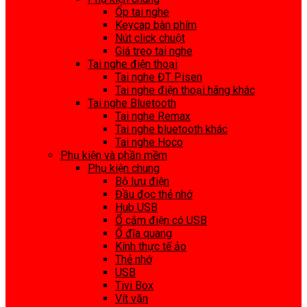
Ốp tai nghe
Keycap bàn phím
Nút click chuột
Giá treo tai nghe
Tai nghe điện thoại
Tai nghe ĐT Pisen
Tai nghe điện thoại hãng khác
Tai nghe Bluetooth
Tai nghe Remax
Tai nghe bluetooth khác
Tai nghe Hoco
Phụ kiện và phần mềm
Phụ kiện chung
Bộ lưu điện
Đầu đọc thẻ nhớ
Hub USB
Ổ cắm điện có USB
Ổ đĩa quang
Kính thực tế ảo
Thẻ nhớ
USB
Tivi Box
Vít vặn