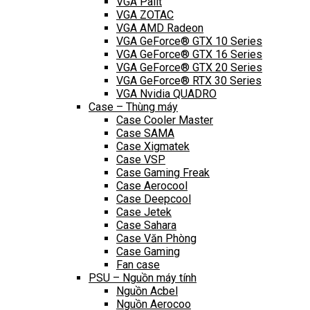
VGA Palit
VGA ZOTAC
VGA AMD Radeon
VGA GeForce® GTX 10 Series
VGA GeForce® GTX 16 Series
VGA GeForce® GTX 20 Series
VGA GeForce® RTX 30 Series
VGA Nvidia QUADRO
Case – Thùng máy
Case Cooler Master
Case SAMA
Case Xigmatek
Case VSP
Case Gaming Freak
Case Aerocool
Case Deepcool
Case Jetek
Case Sahara
Case Văn Phòng
Case Gaming
Fan case
PSU – Nguồn máy tính
Nguồn Acbel
Nguồn Aerocoo