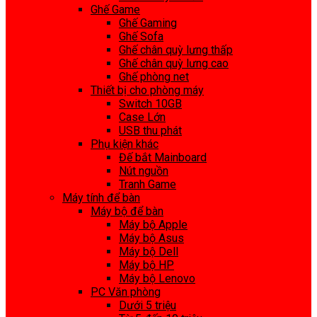
Ghế Game
Ghế Gaming
Ghế Sofa
Ghế chân quỳ lưng thấp
Ghế chân quỳ lưng cao
Ghế phòng net
Thiết bị cho phòng máy
Switch 10GB
Case Lớn
USB thu phát
Phụ kiện khác
Đế bắt Mainboard
Nút nguồn
Tranh Game
Máy tính để bàn
Máy bộ để bàn
Máy bộ Apple
Máy bộ Asus
Máy bộ Dell
Máy bộ HP
Máy bộ Lenovo
PC Văn phòng
Dưới 5 triệu