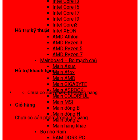
Intel Core I3
0972 413 307
Intel Core I5
Intel Core I7
Intel Core I9
Intel Corei3
Hỗ trợ kỹ thuật
Intel XEON
AMD Athlon
0974 816 737
AMD Ryzen 3
AMD Ryzen 5
AMD Ryzen 7
Mainboard – Bo mạch chủ
Main Asus
Hỗ trợ khách hàng
Main Afox
Main AMD
0983425737
Main GIGABYTE
Main ASROCK
Chưa có sản phẩm trong giỏ hàng.
Main COLORFUL
Main MSI
Giỏ hàng
Main dòng B
Main dòng H
Chưa có sản phẩm trong giỏ hàng.
Main dòng Z
Main hãng khác
Bộ nhớ Ram
RAM DDR3 PC