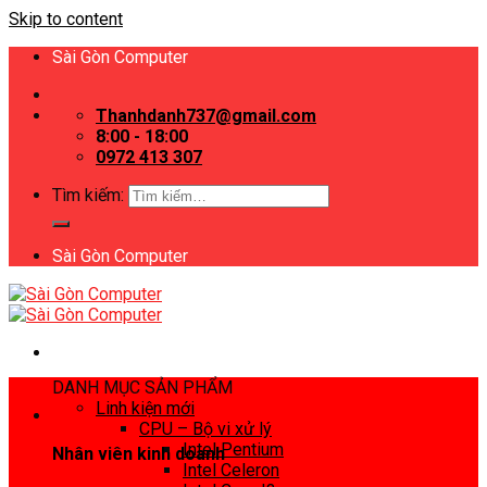
Skip to content
Sài Gòn Computer
Thanhdanh737@gmail.com
8:00 - 18:00
0972 413 307
Tìm kiếm:
Sài Gòn Computer
DANH MỤC SẢN PHẨM
Linh kiện mới
CPU – Bộ vi xử lý
Intel Pentium
Nhân viên kinh doanh
Intel Celeron