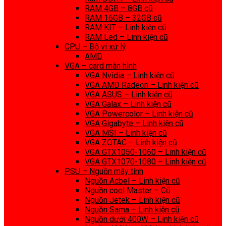
RAM 4GB – 8GB cũ
RAM 16GB – 32GB cũ
RAM KIT – Linh kiện cũ
RAM Led – Linh kiện cũ
CPU – Bộ vi xử lý
AMD
VGA – card màn hình
VGA Nvidia – Linh kiện cũ
VGA AMD Radeon – Linh kiện cũ
VGA ASUS – Linh kiện cũ
VGA Galax – Linh kiện cũ
VGA Powercolor – Linh kiện cũ
VGA Gigabyte – Linh kiện cũ
VGA MSI – Linh kiện cũ
VGA ZOTAC – Linh kiện cũ
VGA GTX1050-1060 – Linh kiện cũ
VGA GTX1070-1080 – Linh kiện cũ
PSU – Nguồn máy tính
Nguồn Acbel – Linh kiện cũ
Nguồn cool Master – Cũ
Nguồn Jetek – Linh kiện cũ
Nguồn Sama – Linh kiện cũ
Nguồn dưới 400W – Linh kiện cũ