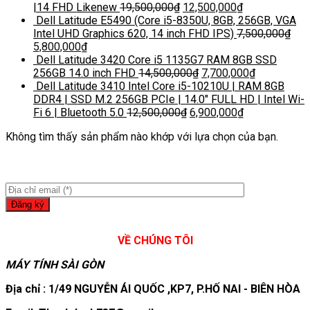
|14 FHD Likenew
19,500,000
₫
12,500,000
₫
Dell Latitude E5490 (Core i5-8350U, 8GB, 256GB, VGA
Intel UHD Graphics 620, 14 inch FHD IPS)
7,500,000
₫
5,800,000
₫
Dell Latitude 3420 Core i5 1135G7 RAM 8GB SSD
256GB 14.0 inch FHD
14,500,000
₫
7,700,000
₫
Dell Latitude 3410 Intel Core i5-10210U | RAM 8GB
DDR4 | SSD M.2 256GB PCIe | 14.0″ FULL HD | Intel Wi-
Fi 6 | Bluetooth 5.0
12,500,000
₫
6,900,000
₫
Không tìm thấy sản phẩm nào khớp với lựa chọn của bạn.
VỀ CHÚNG TÔI
MÁY TÍNH SÀI GÒN
Địa chỉ : 1/49 NGUYỄN ÁI QUỐC ,KP7, P.HỐ NAI - BIÊN HÒA