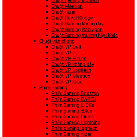
Chuột gaming logitech
Chuột Meetion
Chuột razer
Chuột Royal Kludge
Chuột Gaming không dây
Chuột Gaming Redragon
Chuột Gaming thương hiệu khác
Chuột văn phòng
Chuột VP Dell
Chuột VP FD
Chuột VP Fuhlen
Chuột VP không dây
Chuột VP Logitech
Chuột VP Meetion
Chuột VP khác
Phím Gaming
Phím Gaming Bosston
Phím Gaming DAREU
Phím Gaming E-DRa
Phím gaming Eblue
Phím Gaming fuhlen
Phím Gaming Lightning
Phím gaming logitech
Phím Gaming razer