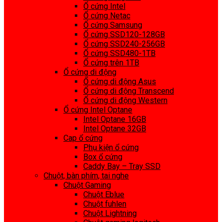
Ổ cứng Intel
Ổ cứng Netac
Ổ cứng Samsung
Ổ cứng SSD120-128GB
Ổ cứng SSD240-256GB
Ổ cứng SSD480-1TB
Ổ cứng trên 1TB
Ổ cứng di động
Ổ cứng di động Asus
Ổ cứng di động Transcend
Ổ cứng di động Western
Ổ cứng Intel Optane
Intel Optane 16GB
Intel Optane 32GB
Cap ổ cứng
Phụ kiện ổ cứng
Box ổ cứng
Caddy Bay – Tray SSD
Chuột, bàn phím, tai nghe
Chuột Gaming
Chuột Eblue
Chuột fuhlen
Chuột Lightning