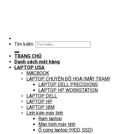
Tìm kiếm:
TRANG CHỦ
Danh sách mặt hàng
LAPTOP USA
MACBOOK
LAPTOP CHUYÊN ĐỒ HỌA (MÁY TRẠM)
LAPTOP DELL PRECISIONS
LAPTOP HP WORKSTATION
LAPTOP DELL
LAPTOP HP
LAPTOP IBM
Linh kiện máy tính
Ram laptop
Màn hình máy tính
Ổ cứng laptop (HDD, SSD)