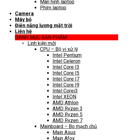
Màn hình laptop
Phím laptop
Camera
Máy bộ
Điện năng lượng mặt trời
Liên hệ
DANH MỤC SẢN PHẨM
Linh kiện mới
CPU – Bộ vi xử lý
Intel Pentium
Intel Celeron
Intel Core I3
Intel Core I5
Intel Core I7
Intel Core I9
Intel Corei3
Intel XEON
AMD Athlon
AMD Ryzen 3
AMD Ryzen 5
AMD Ryzen 7
Mainboard – Bo mạch chủ
Main Asus
Main Afox