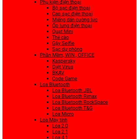
Phụ kiện điện thoại
Bộ sạc điện thoại
Cap sạc điện thoại
Miếng dán cường lực
Ốp lưng điện thoại
Quạt Mini
Thẻ cào
Gậy Selfie
Sạc dự phòng
Phần Mềm, WIN , OFFICE
Kaspersky
Diệt Virus
BKAV
Code Game
Loa Bluetooth
Loa Bluetooth JBL
Loa Bluetooth Rimax
Loa Bluetooth RockSpace
Loa Bluetooth T&G
Loa Micro
Loa Máy tính
Loa 2.0
Loa 2.1
Loa 4.1