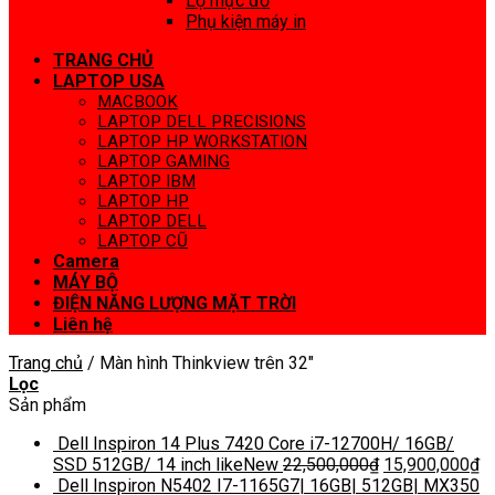
Lọ mực đổ
Phụ kiện máy in
TRANG CHỦ
LAPTOP USA
MACBOOK
LAPTOP DELL PRECISIONS
LAPTOP HP WORKSTATION
LAPTOP GAMING
LAPTOP IBM
LAPTOP HP
LAPTOP DELL
LAPTOP CŨ
Camera
MÁY BỘ
ĐIỆN NĂNG LƯỢNG MẶT TRỜI
Liên hệ
Trang chủ
/
Màn hình Thinkview trên 32"
Lọc
Sản phẩm
Dell Inspiron 14 Plus 7420 Core i7-12700H/ 16GB/
SSD 512GB/ 14 inch likeNew
22,500,000
₫
15,900,000
₫
Dell Inspiron N5402 I7-1165G7| 16GB| 512GB| MX350