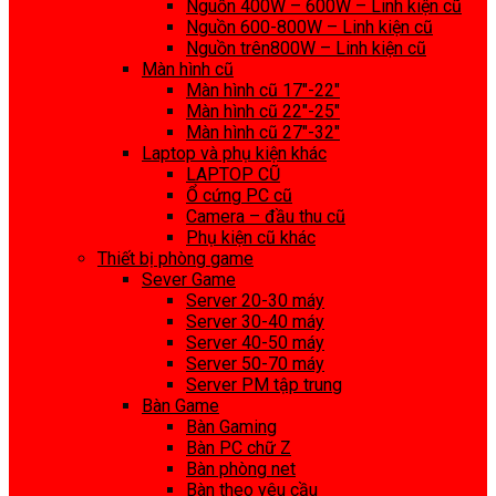
Nguồn 400W – 600W – Linh kiện cũ
Nguồn 600-800W – Linh kiện cũ
Nguồn trên800W – Linh kiện cũ
Màn hình cũ
Màn hình cũ 17″-22″
Màn hình cũ 22″-25″
Màn hình cũ 27″-32″
Laptop và phụ kiện khác
LAPTOP CŨ
Ổ cứng PC cũ
Camera – đầu thu cũ
Phụ kiện cũ khác
Thiết bị phòng game
Sever Game
Server 20-30 máy
Server 30-40 máy
Server 40-50 máy
Server 50-70 máy
Server PM tập trung
Bàn Game
Bàn Gaming
Bàn PC chữ Z
Bàn phòng net
Bàn theo yêu cầu