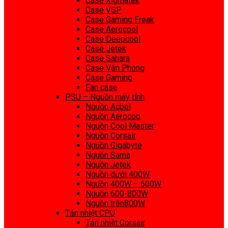
Case Xigmatek
Case VSP
Case Gaming Freak
Case Aerocool
Case Deepcool
Case Jetek
Case Sahara
Case Văn Phòng
Case Gaming
Fan case
PSU – Nguồn máy tính
Nguồn Acbel
Nguồn Aerocoo
Nguồn Cool Master
Nguồn Corsair
Nguồn Gigabyte
Nguồn Sama
Nguồn Jetek
Nguồn dưới 400W
Nguồn 400W – 600W
Nguồn 600-800W
Nguồn trên800W
Tản nhiệt CPU
Tản nhiệt Corsair