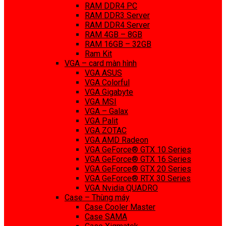
RAM DDR4 PC
RAM DDR3 Server
RAM DDR4 Server
RAM 4GB – 8GB
RAM 16GB – 32GB
Ram Kit
VGA – card màn hình
VGA ASUS
VGA Colorful
VGA Gigabyte
VGA MSI
VGA – Galax
VGA Palit
VGA ZOTAC
VGA AMD Radeon
VGA GeForce® GTX 10 Series
VGA GeForce® GTX 16 Series
VGA GeForce® GTX 20 Series
VGA GeForce® RTX 30 Series
VGA Nvidia QUADRO
Case – Thùng máy
Case Cooler Master
Case SAMA