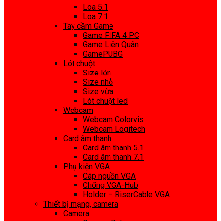
Loa 5.1
Loa 7.1
Tay cầm Game
Game FIFA 4 PC
Game Liên Quân
GamePUBG
Lót chuột
Size lớn
Size nhỏ
Size vừa
Lót chuột led
Webcam
Webcam Colorvis
Webcam Logitech
Card âm thanh
Card âm thanh 5.1
Card âm thanh 7.1
Phụ kiện VGA
Cáp nguồn VGA
Chống VGA-Hub
Holder – RiserCable VGA
Thiết bị mạng, camera
Camera