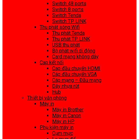
Switch 48 ports
Switch 8 ports
Switch Tenda
Switch TP LINK
Thu phát sóng Wifi
Thu phát Tenda
Thu phát TP LINK
USB thu phát
Bộ phát wifi di động
Card mạng không dây
Cap kết nối
Cap đầu chuyển HDMI
Cáp đầu chuyển VGA
Cáp mạng – Đầu mạng
Dây nhựa rút
Hub
Thiết bị văn phòng
Máy in
Máy in Brother
Máy in Canon
Máy in HP
Phụ kiện máy in
Cụm mực