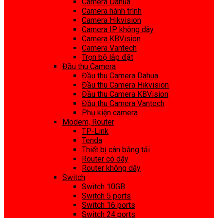
Camera Dahua
Camera hành trình
Camera Hikvision
Camera IP không dây
Camera KBVision
Camera Vantech
Trọn bộ lắp đặt
Đầu thu Camera
Đầu thu Camera Dahua
Đầu thu Camera Hikvision
Đầu thu Camera KBVision
Đầu thu Camera Vantech
Phụ kiện camera
Modem, Router
TP-Link
Tenda
Thiết bị cân bằng tải
Router có dây
Router không dây
Switch
Switch 10GB
Switch 5 ports
Switch 16 ports
Switch 24 ports