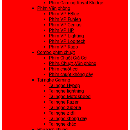
Phím Gaming Royal Kludge
Phím Văn phòng
Phím VP EBlue
Phím VP Fuhlen
Phím VP Genius
Phím VP HP
Phím VP Lighting
Phím VP Logitech
Phím VP Rapo
Combo phím chuột
Phím Chuột Giả Cơ
Phím, Chuột ,Văn phòng
Phím chuột cơ
Phím chuột không dây
Tai nghe Gaming
Tai nghe Hypep
Tai nghe lightning
Tai nghe Motospeed
Tai nghe Razer
Tai nghe Xiberia
Tai nghe zidli
Tai nghe không dây
Tai nghe khác
Phụ kiện chung