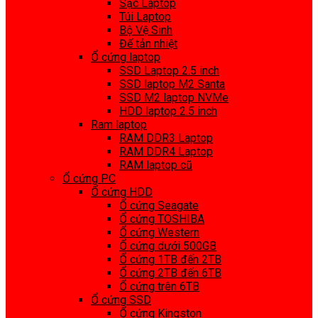
Sạc Laptop
Túi Laptop
Bộ Vệ Sinh
Đế tản nhiệt
Ổ cứng laptop
SSD Laptop 2.5 inch
SSD laptop M2 Santa
SSD M2 laptop NVMe
HDD laptop 2.5 inch
Ram laptop
RAM DDR3 Laptop
RAM DDR4 Laptop
RAM laptop cũ
Ổ cứng PC
Ổ cứng HDD
Ổ cứng Seagate
Ổ cứng TOSHIBA
Ổ cứng Western
Ổ cứng dưới 500GB
Ổ cứng 1TB đến 2TB
Ổ cứng 2TB đến 6TB
Ổ cứng trên 6TB
Ổ cứng SSD
Ổ cứng Kingston