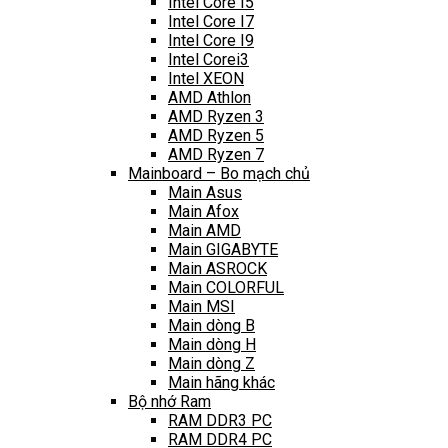
Intel Core I5
Intel Core I7
Intel Core I9
Intel Corei3
Intel XEON
AMD Athlon
AMD Ryzen 3
AMD Ryzen 5
AMD Ryzen 7
Mainboard – Bo mạch chủ
Main Asus
Main Afox
Main AMD
Main GIGABYTE
Main ASROCK
Main COLORFUL
Main MSI
Main dòng B
Main dòng H
Main dòng Z
Main hãng khác
Bộ nhớ Ram
RAM DDR3 PC
RAM DDR4 PC