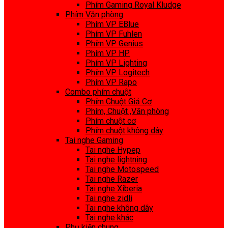
Phím Gaming Royal Kludge
Phím Văn phòng
Phím VP EBlue
Phím VP Fuhlen
Phím VP Genius
Phím VP HP
Phím VP Lighting
Phím VP Logitech
Phím VP Rapo
Combo phím chuột
Phím Chuột Giả Cơ
Phím, Chuột ,Văn phòng
Phím chuột cơ
Phím chuột không dây
Tai nghe Gaming
Tai nghe Hypep
Tai nghe lightning
Tai nghe Motospeed
Tai nghe Razer
Tai nghe Xiberia
Tai nghe zidli
Tai nghe không dây
Tai nghe khác
Phụ kiện chung