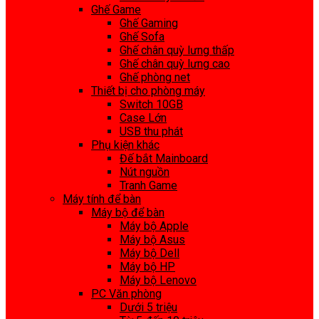
Ghế Game
Ghế Gaming
Ghế Sofa
Ghế chân quỳ lưng thấp
Ghế chân quỳ lưng cao
Ghế phòng net
Thiết bị cho phòng máy
Switch 10GB
Case Lớn
USB thu phát
Phụ kiện khác
Đế bắt Mainboard
Nút nguồn
Tranh Game
Máy tính để bàn
Máy bộ để bàn
Máy bộ Apple
Máy bộ Asus
Máy bộ Dell
Máy bộ HP
Máy bộ Lenovo
PC Văn phòng
Dưới 5 triệu