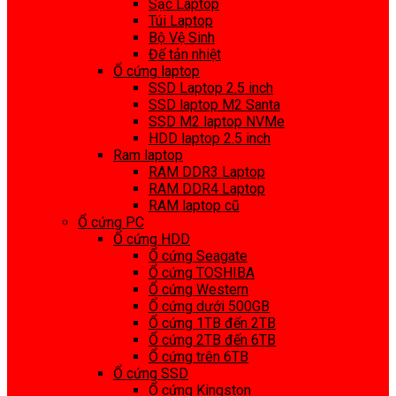
Sạc Laptop
Túi Laptop
Bộ Vệ Sinh
Đế tản nhiệt
Ổ cứng laptop
SSD Laptop 2.5 inch
SSD laptop M2 Santa
SSD M2 laptop NVMe
HDD laptop 2.5 inch
Ram laptop
RAM DDR3 Laptop
RAM DDR4 Laptop
RAM laptop cũ
Ổ cứng PC
Ổ cứng HDD
Ổ cứng Seagate
Ổ cứng TOSHIBA
Ổ cứng Western
Ổ cứng dưới 500GB
Ổ cứng 1TB đến 2TB
Ổ cứng 2TB đến 6TB
Ổ cứng trên 6TB
Ổ cứng SSD
Ổ cứng Kingston