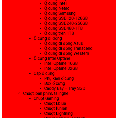
Ổ cứng Intel
Ổ cứng Netac
Ổ cứng Samsung
Ổ cứng SSD120-128GB
Ổ cứng SSD240-256GB
Ổ cứng SSD480-1TB
Ổ cứng trên 1TB
Ổ cứng di động
Ổ cứng di động Asus
Ổ cứng di động Transcend
Ổ cứng di động Western
Ổ cứng Intel Optane
Intel Optane 16GB
Intel Optane 32GB
Cap ổ cứng
Phụ kiện ổ cứng
Box ổ cứng
Caddy Bay – Tray SSD
Chuột, bàn phím, tai nghe
Chuột Gaming
Chuột Eblue
Chuột fuhlen
Chuột Lightning