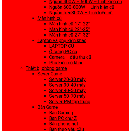
Nguồn 400W – 600W – Linh kiện cũ
Nguồn 600-800W – Linh kiện cũ
Nguồn trên800W – Linh kiện cũ
Màn hình cũ
Màn hình cũ 17″-22″
Màn hình cũ 22″-25″
Màn hình cũ 27″-32″
Laptop và phụ kiện khác
LAPTOP CŨ
Ổ cứng PC cũ
Camera – đầu thu cũ
Phụ kiện cũ khác
Thiết bị phòng game
Sever Game
Server 20-30 máy
Server 30-40 máy
Server 40-50 máy
Server 50-70 máy
Server PM tập trung
Bàn Game
Bàn Gaming
Bàn PC chữ Z
Bàn phòng net
Bàn theo yêu cầu