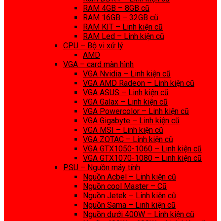
RAM 4GB – 8GB cũ
RAM 16GB – 32GB cũ
RAM KIT – Linh kiện cũ
RAM Led – Linh kiện cũ
CPU – Bộ vi xử lý
AMD
VGA – card màn hình
VGA Nvidia – Linh kiện cũ
VGA AMD Radeon – Linh kiện cũ
VGA ASUS – Linh kiện cũ
VGA Galax – Linh kiện cũ
VGA Powercolor – Linh kiện cũ
VGA Gigabyte – Linh kiện cũ
VGA MSI – Linh kiện cũ
VGA ZOTAC – Linh kiện cũ
VGA GTX1050-1060 – Linh kiện cũ
VGA GTX1070-1080 – Linh kiện cũ
PSU – Nguồn máy tính
Nguồn Acbel – Linh kiện cũ
Nguồn cool Master – Cũ
Nguồn Jetek – Linh kiện cũ
Nguồn Sama – Linh kiện cũ
Nguồn dưới 400W – Linh kiện cũ