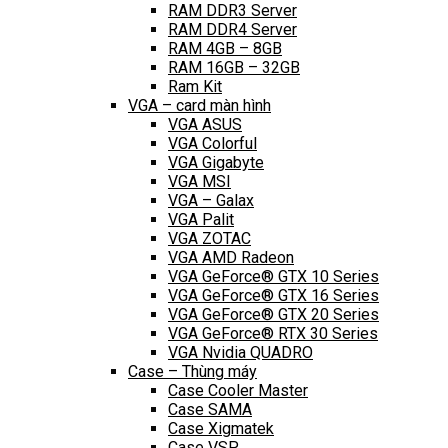
RAM DDR3 Server
RAM DDR4 Server
RAM 4GB – 8GB
RAM 16GB – 32GB
Ram Kit
VGA – card màn hình
VGA ASUS
VGA Colorful
VGA Gigabyte
VGA MSI
VGA – Galax
VGA Palit
VGA ZOTAC
VGA AMD Radeon
VGA GeForce® GTX 10 Series
VGA GeForce® GTX 16 Series
VGA GeForce® GTX 20 Series
VGA GeForce® RTX 30 Series
VGA Nvidia QUADRO
Case – Thùng máy
Case Cooler Master
Case SAMA
Case Xigmatek
Case VSP