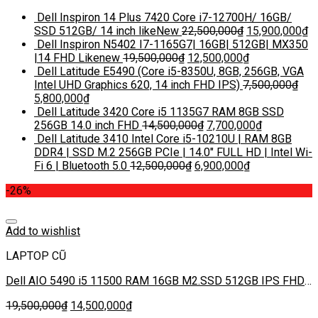
Dell Inspiron 14 Plus 7420 Core i7-12700H/ 16GB/
SSD 512GB/ 14 inch likeNew
22,500,000
₫
15,900,000
₫
Dell Inspiron N5402 I7-1165G7| 16GB| 512GB| MX350
|14 FHD Likenew
19,500,000
₫
12,500,000
₫
Dell Latitude E5490 (Core i5-8350U, 8GB, 256GB, VGA
Intel UHD Graphics 620, 14 inch FHD IPS)
7,500,000
₫
5,800,000
₫
Dell Latitude 3420 Core i5 1135G7 RAM 8GB SSD
256GB 14.0 inch FHD
14,500,000
₫
7,700,000
₫
Dell Latitude 3410 Intel Core i5-10210U | RAM 8GB
DDR4 | SSD M.2 256GB PCIe | 14.0″ FULL HD | Intel Wi-
Fi 6 | Bluetooth 5.0
12,500,000
₫
6,900,000
₫
-26%
Add to wishlist
LAPTOP CŨ
Dell AIO 5490 i5 11500 RAM 16GB M2.SSD 512GB IPS FHD
23.8 inch ( NEW 98% )
19,500,000
₫
14,500,000
₫