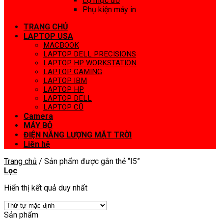
Lọ mực đổ
Phụ kiện máy in
TRANG CHỦ
LAPTOP USA
MACBOOK
LAPTOP DELL PRECISIONS
LAPTOP HP WORKSTATION
LAPTOP GAMING
LAPTOP IBM
LAPTOP HP
LAPTOP DELL
LAPTOP CŨ
Camera
MÁY BỘ
ĐIỆN NĂNG LƯỢNG MẶT TRỜI
Liên hệ
Trang chủ
/
Sản phẩm được gắn thẻ “I5”
Lọc
Hiển thị kết quả duy nhất
Sản phẩm