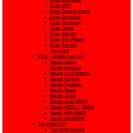
Case Xigmatek
Case VSP
Case Gaming Freak
Case Aerocool
Case Deepcool
Case Jetek
Case Sahara
Case Văn Phòng
Case Gaming
Fan case
PSU – Nguồn máy tính
Nguồn Acbel
Nguồn Aerocoo
Nguồn Cool Master
Nguồn Corsair
Nguồn Gigabyte
Nguồn Sama
Nguồn Jetek
Nguồn dưới 400W
Nguồn 400W – 600W
Nguồn 600-800W
Nguồn trên800W
Tản nhiệt CPU
Tản nhiệt Corsair