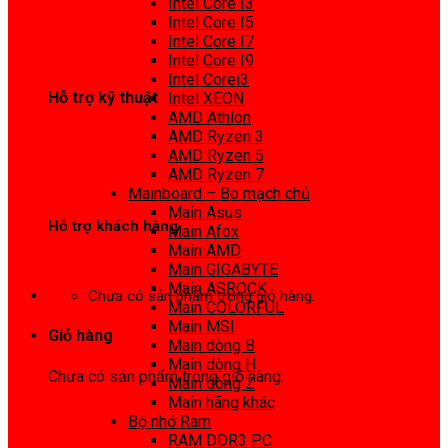
Intel Core I3
0972 413 307
Intel Core I5
Intel Core I7
Intel Core I9
Intel Corei3
Hỗ trợ kỹ thuật
Intel XEON
AMD Athlon
0974 816 737
AMD Ryzen 3
AMD Ryzen 5
AMD Ryzen 7
Mainboard – Bo mạch chủ
Main Asus
Hỗ trợ khách hàng
Main Afox
Main AMD
0983425737
Main GIGABYTE
Main ASROCK
Chưa có sản phẩm trong giỏ hàng.
Main COLORFUL
Main MSI
Giỏ hàng
Main dòng B
Main dòng H
Chưa có sản phẩm trong giỏ hàng.
Main dòng Z
Main hãng khác
Bộ nhớ Ram
RAM DDR3 PC