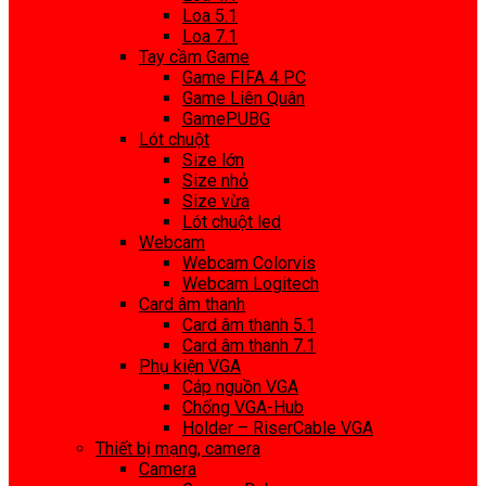
Loa 5.1
Loa 7.1
Tay cầm Game
Game FIFA 4 PC
Game Liên Quân
GamePUBG
Lót chuột
Size lớn
Size nhỏ
Size vừa
Lót chuột led
Webcam
Webcam Colorvis
Webcam Logitech
Card âm thanh
Card âm thanh 5.1
Card âm thanh 7.1
Phụ kiện VGA
Cáp nguồn VGA
Chống VGA-Hub
Holder – RiserCable VGA
Thiết bị mạng, camera
Camera