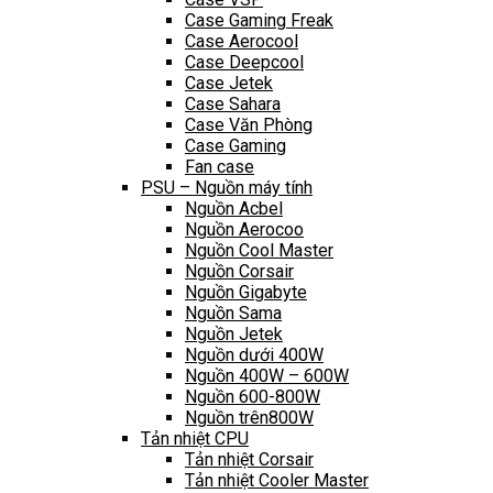
Case Gaming Freak
Case Aerocool
Case Deepcool
Case Jetek
Case Sahara
Case Văn Phòng
Case Gaming
Fan case
PSU – Nguồn máy tính
Nguồn Acbel
Nguồn Aerocoo
Nguồn Cool Master
Nguồn Corsair
Nguồn Gigabyte
Nguồn Sama
Nguồn Jetek
Nguồn dưới 400W
Nguồn 400W – 600W
Nguồn 600-800W
Nguồn trên800W
Tản nhiệt CPU
Tản nhiệt Corsair
Tản nhiệt Cooler Master