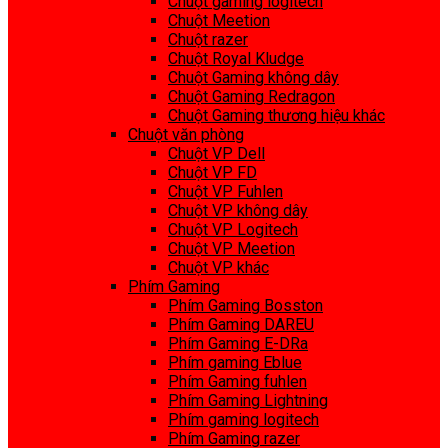
Chuột gaming logitech
Chuột Meetion
Chuột razer
Chuột Royal Kludge
Chuột Gaming không dây
Chuột Gaming Redragon
Chuột Gaming thương hiệu khác
Chuột văn phòng
Chuột VP Dell
Chuột VP FD
Chuột VP Fuhlen
Chuột VP không dây
Chuột VP Logitech
Chuột VP Meetion
Chuột VP khác
Phím Gaming
Phím Gaming Bosston
Phím Gaming DAREU
Phím Gaming E-DRa
Phím gaming Eblue
Phím Gaming fuhlen
Phím Gaming Lightning
Phím gaming logitech
Phím Gaming razer