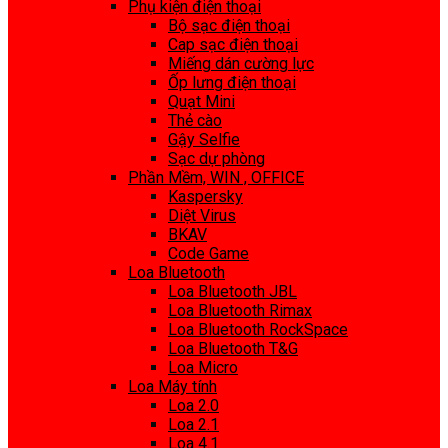
Phụ kiện điện thoại
Bộ sạc điện thoại
Cap sạc điện thoại
Miếng dán cường lực
Ốp lưng điện thoại
Quạt Mini
Thẻ cào
Gậy Selfie
Sạc dự phòng
Phần Mềm, WIN , OFFICE
Kaspersky
Diệt Virus
BKAV
Code Game
Loa Bluetooth
Loa Bluetooth JBL
Loa Bluetooth Rimax
Loa Bluetooth RockSpace
Loa Bluetooth T&G
Loa Micro
Loa Máy tính
Loa 2.0
Loa 2.1
Loa 4.1