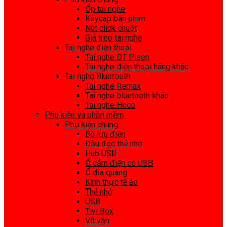
Ốp tai nghe
Keycap bàn phím
Nút click chuột
Giá treo tai nghe
Tai nghe điện thoại
Tai nghe ĐT Pisen
Tai nghe điện thoại hãng khác
Tai nghe Bluetooth
Tai nghe Remax
Tai nghe bluetooth khác
Tai nghe Hoco
Phụ kiện và phần mềm
Phụ kiện chung
Bộ lưu điện
Đầu đọc thẻ nhớ
Hub USB
Ổ cắm điện có USB
Ổ đĩa quang
Kính thực tế ảo
Thẻ nhớ
USB
Tivi Box
Vít vặn