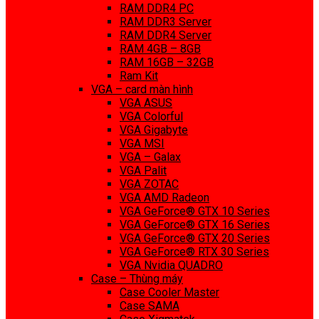
RAM DDR4 PC
RAM DDR3 Server
RAM DDR4 Server
RAM 4GB – 8GB
RAM 16GB – 32GB
Ram Kit
VGA – card màn hình
VGA ASUS
VGA Colorful
VGA Gigabyte
VGA MSI
VGA – Galax
VGA Palit
VGA ZOTAC
VGA AMD Radeon
VGA GeForce® GTX 10 Series
VGA GeForce® GTX 16 Series
VGA GeForce® GTX 20 Series
VGA GeForce® RTX 30 Series
VGA Nvidia QUADRO
Case – Thùng máy
Case Cooler Master
Case SAMA