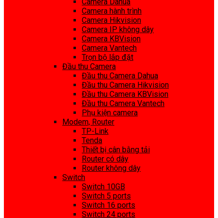
Camera Dahua
Camera hành trình
Camera Hikvision
Camera IP không dây
Camera KBVision
Camera Vantech
Trọn bộ lắp đặt
Đầu thu Camera
Đầu thu Camera Dahua
Đầu thu Camera Hikvision
Đầu thu Camera KBVision
Đầu thu Camera Vantech
Phụ kiện camera
Modem, Router
TP-Link
Tenda
Thiết bị cân bằng tải
Router có dây
Router không dây
Switch
Switch 10GB
Switch 5 ports
Switch 16 ports
Switch 24 ports