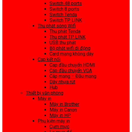
Switch 48 ports
Switch 8 ports
Switch Tenda
Switch TP LINK
Thu phát sóng Wifi
Thu phát Tenda
Thu phát TP LINK
USB thu phát
Bộ phát wifi di động
Card mạng không dây
Cap kết nối
Cap đầu chuyển HDMI
Cáp đầu chuyển VGA
Cáp mạng – Đầu mạng
Dây nhựa rút
Hub
Thiết bị văn phòng
Máy in
Máy in Brother
Máy in Canon
Máy in HP
Phụ kiện máy in
Cụm mực