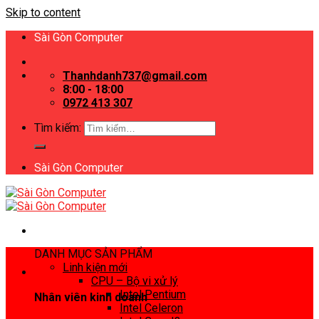
Skip to content
Sài Gòn Computer
Thanhdanh737@gmail.com
8:00 - 18:00
0972 413 307
Tìm kiếm:
Sài Gòn Computer
DANH MỤC SẢN PHẨM
Linh kiện mới
CPU – Bộ vi xử lý
Intel Pentium
Nhân viên kinh doanh
Intel Celeron