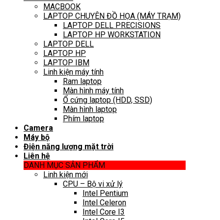
MACBOOK
LAPTOP CHUYÊN ĐỒ HỌA (MÁY TRẠM)
LAPTOP DELL PRECISIONS
LAPTOP HP WORKSTATION
LAPTOP DELL
LAPTOP HP
LAPTOP IBM
Linh kiện máy tính
Ram laptop
Màn hình máy tính
Ổ cứng laptop (HDD, SSD)
Màn hình laptop
Phím laptop
Camera
Máy bộ
Điện năng lượng mặt trời
Liên hệ
DANH MỤC SẢN PHẨM
Linh kiện mới
CPU – Bộ vi xử lý
Intel Pentium
Intel Celeron
Intel Core I3