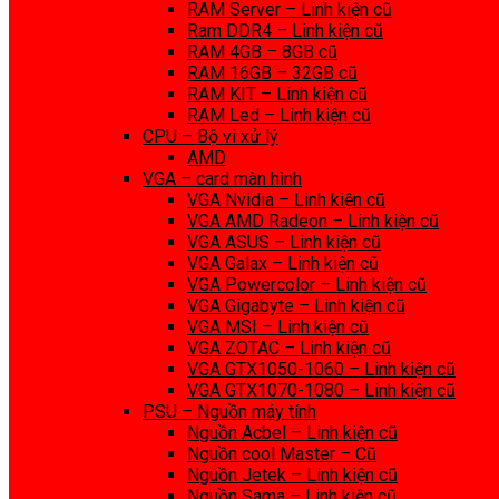
RAM Server – Linh kiện cũ
Ram DDR4 – Linh kiện cũ
RAM 4GB – 8GB cũ
RAM 16GB – 32GB cũ
RAM KIT – Linh kiện cũ
RAM Led – Linh kiện cũ
CPU – Bộ vi xử lý
AMD
VGA – card màn hình
VGA Nvidia – Linh kiện cũ
VGA AMD Radeon – Linh kiện cũ
VGA ASUS – Linh kiện cũ
VGA Galax – Linh kiện cũ
VGA Powercolor – Linh kiện cũ
VGA Gigabyte – Linh kiện cũ
VGA MSI – Linh kiện cũ
VGA ZOTAC – Linh kiện cũ
VGA GTX1050-1060 – Linh kiện cũ
VGA GTX1070-1080 – Linh kiện cũ
PSU – Nguồn máy tính
Nguồn Acbel – Linh kiện cũ
Nguồn cool Master – Cũ
Nguồn Jetek – Linh kiện cũ
Nguồn Sama – Linh kiện cũ