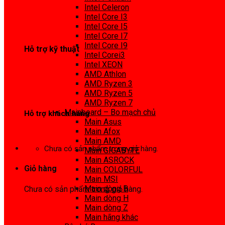
0972 413 307
Intel Celeron
Intel Core I3
Intel Core I5
Intel Core I7
Intel Core I9
Hỗ trợ kỹ thuật
Intel Corei3
Intel XEON
0974 816 737
AMD Athlon
AMD Ryzen 3
AMD Ryzen 5
AMD Ryzen 7
Mainboard – Bo mạch chủ
Hỗ trợ khách hàng
Main Asus
Main Afox
0983425737
Main AMD
Chưa có sản phẩm trong giỏ hàng.
Main GIGABYTE
Main ASROCK
Giỏ hàng
Main COLORFUL
Main MSI
Main dòng B
Chưa có sản phẩm trong giỏ hàng.
Main dòng H
Main dòng Z
Main hãng khác