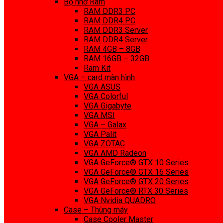
Bộ nhớ Ram
RAM DDR3 PC
RAM DDR4 PC
RAM DDR3 Server
RAM DDR4 Server
RAM 4GB – 8GB
RAM 16GB – 32GB
Ram Kit
VGA – card màn hình
VGA ASUS
VGA Colorful
VGA Gigabyte
VGA MSI
VGA – Galax
VGA Palit
VGA ZOTAC
VGA AMD Radeon
VGA GeForce® GTX 10 Series
VGA GeForce® GTX 16 Series
VGA GeForce® GTX 20 Series
VGA GeForce® RTX 30 Series
VGA Nvidia QUADRO
Case – Thùng máy
Case Cooler Master