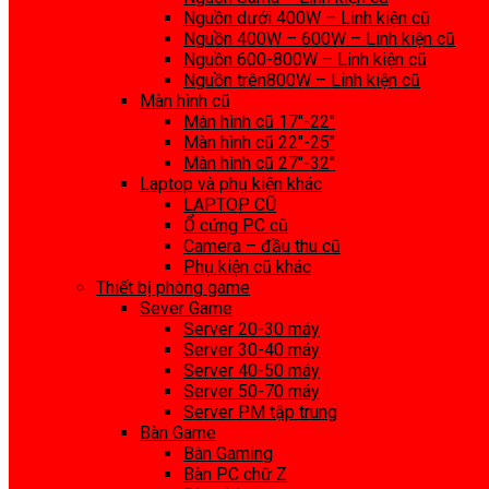
Nguồn dưới 400W – Linh kiện cũ
Nguồn 400W – 600W – Linh kiện cũ
Nguồn 600-800W – Linh kiện cũ
Nguồn trên800W – Linh kiện cũ
Màn hình cũ
Màn hình cũ 17″-22″
Màn hình cũ 22″-25″
Màn hình cũ 27″-32″
Laptop và phụ kiện khác
LAPTOP CŨ
Ổ cứng PC cũ
Camera – đầu thu cũ
Phụ kiện cũ khác
Thiết bị phòng game
Sever Game
Server 20-30 máy
Server 30-40 máy
Server 40-50 máy
Server 50-70 máy
Server PM tập trung
Bàn Game
Bàn Gaming
Bàn PC chữ Z