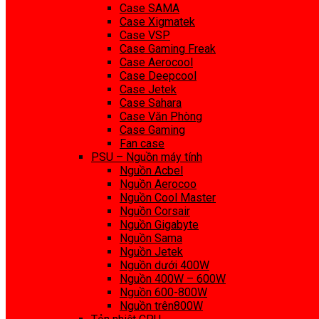
Case SAMA
Case Xigmatek
Case VSP
Case Gaming Freak
Case Aerocool
Case Deepcool
Case Jetek
Case Sahara
Case Văn Phòng
Case Gaming
Fan case
PSU – Nguồn máy tính
Nguồn Acbel
Nguồn Aerocoo
Nguồn Cool Master
Nguồn Corsair
Nguồn Gigabyte
Nguồn Sama
Nguồn Jetek
Nguồn dưới 400W
Nguồn 400W – 600W
Nguồn 600-800W
Nguồn trên800W