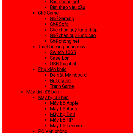
Bàn phòng net
Bàn theo yêu cầu
Ghế Game
Ghế Gaming
Ghế Sofa
Ghế chân quỳ lưng thấp
Ghế chân quỳ lưng cao
Ghế phòng net
Thiết bị cho phòng máy
Switch 10GB
Case Lớn
USB thu phát
Phụ kiện khác
Đế bắt Mainboard
Nút nguồn
Tranh Game
Máy tính để bàn
Máy bộ để bàn
Máy bộ Apple
Máy bộ Asus
Máy bộ Dell
Máy bộ HP
Máy bộ Lenovo
PC Văn phòng