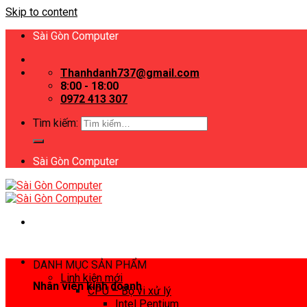
Skip to content
Sài Gòn Computer
Thanhdanh737@gmail.com
8:00 - 18:00
0972 413 307
Tìm kiếm:
Sài Gòn Computer
DANH MỤC SẢN PHẨM
Linh kiện mới
Nhân viên kinh doanh
CPU – Bộ vi xử lý
Intel Pentium