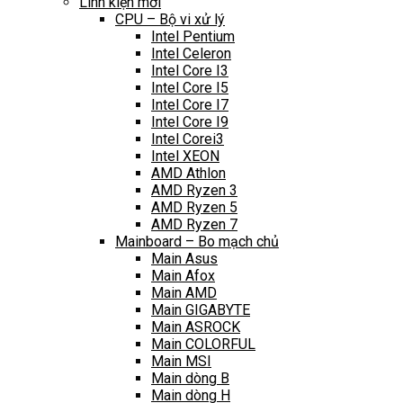
Linh kiện mới
CPU – Bộ vi xử lý
Intel Pentium
Intel Celeron
Intel Core I3
Intel Core I5
Intel Core I7
Intel Core I9
Intel Corei3
Intel XEON
AMD Athlon
AMD Ryzen 3
AMD Ryzen 5
AMD Ryzen 7
Mainboard – Bo mạch chủ
Main Asus
Main Afox
Main AMD
Main GIGABYTE
Main ASROCK
Main COLORFUL
Main MSI
Main dòng B
Main dòng H