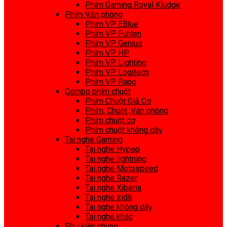
Phím Gaming Royal Kludge
Phím Văn phòng
Phím VP EBlue
Phím VP Fuhlen
Phím VP Genius
Phím VP HP
Phím VP Lighting
Phím VP Logitech
Phím VP Rapo
Combo phím chuột
Phím Chuột Giả Cơ
Phím, Chuột ,Văn phòng
Phím chuột cơ
Phím chuột không dây
Tai nghe Gaming
Tai nghe Hypep
Tai nghe lightning
Tai nghe Motospeed
Tai nghe Razer
Tai nghe Xiberia
Tai nghe zidli
Tai nghe không dây
Tai nghe khác
Phụ kiện chung