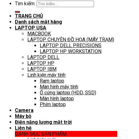
Tìm kiếm:
TRANG CHỦ
Danh sách mặt hàng
LAPTOP USA
MACBOOK
LAPTOP CHUYÊN ĐỒ HỌA (MÁY TRẠM)
LAPTOP DELL PRECISIONS
LAPTOP HP WORKSTATION
LAPTOP DELL
LAPTOP HP
LAPTOP IBM
Linh kiện máy tính
Ram laptop
Màn hình máy tính
Ổ cứng laptop (HDD, SSD)
Màn hình laptop
Phím laptop
Camera
Máy bộ
Điện năng lượng mặt trời
Liên hệ
DANH MỤC SẢN PHẨM