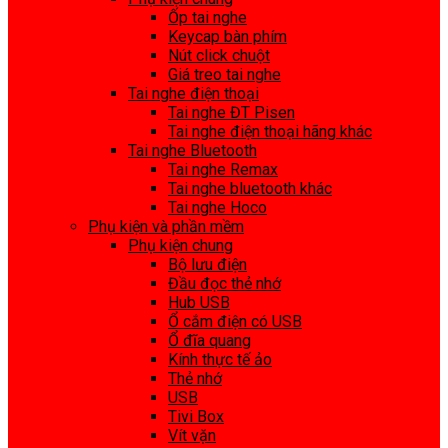
Ốp tai nghe
Keycap bàn phím
Nút click chuột
Giá treo tai nghe
Tai nghe điện thoại
Tai nghe ĐT Pisen
Tai nghe điện thoại hãng khác
Tai nghe Bluetooth
Tai nghe Remax
Tai nghe bluetooth khác
Tai nghe Hoco
Phụ kiện và phần mềm
Phụ kiện chung
Bộ lưu điện
Đầu đọc thẻ nhớ
Hub USB
Ổ cắm điện có USB
Ổ đĩa quang
Kính thực tế ảo
Thẻ nhớ
USB
Tivi Box
Vít vặn