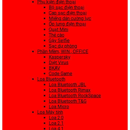
Phụ kiện điện thoại
Bộ sạc điện thoại
Cap sạc điện thoại
Miếng dán cường lực
Ốp lưng điện thoại
Quạt Mini
Thẻ cào
Gậy Selfie
Sạc dự phòng
Phần Mềm, WIN , OFFICE
Kaspersky
Diệt Virus
BKAV
Code Game
Loa Bluetooth
Loa Bluetooth JBL
Loa Bluetooth Rimax
Loa Bluetooth RockSpace
Loa Bluetooth T&G
Loa Micro
Loa Máy tính
Loa 2.0
Loa 2.1
Loa 4.1