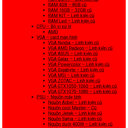
RAM 4GB – 8GB cũ
RAM 16GB – 32GB cũ
RAM KIT – Linh kiện cũ
RAM Led – Linh kiện cũ
CPU – Bộ vi xử lý
AMD
VGA – card màn hình
VGA Nvidia – Linh kiện cũ
VGA AMD Radeon – Linh kiện cũ
VGA ASUS – Linh kiện cũ
VGA Galax – Linh kiện cũ
VGA Powercolor – Linh kiện cũ
VGA Gigabyte – Linh kiện cũ
VGA MSI – Linh kiện cũ
VGA ZOTAC – Linh kiện cũ
VGA GTX1050-1060 – Linh kiện cũ
VGA GTX1070-1080 – Linh kiện cũ
PSU – Nguồn máy tính
Nguồn Acbel – Linh kiện cũ
Nguồn cool Master – Cũ
Nguồn Jetek – Linh kiện cũ
Nguồn Sama – Linh kiện cũ
Nguồn dưới 400W – Linh kiện cũ