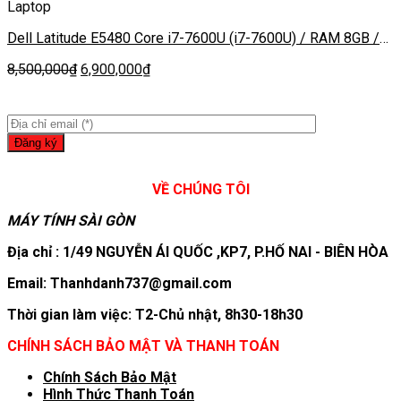
Laptop
Dell Latitude E5480 Core i7-7600U (i7-7600U) / RAM 8GB /
SSD 256GB / NVIDIA Geforce 930 MX / Màn 14.0 inch FHD
8,500,000
₫
6,900,000
₫
1920×1080 IPS
VỀ CHÚNG TÔI
MÁY TÍNH SÀI GÒN
Địa chỉ : 1/49 NGUYỄN ÁI QUỐC ,KP7, P.HỐ NAI - BIÊN HÒA
Email: Thanhdanh737@gmail.com
Thời gian làm việc: T2-Chủ nhật, 8h30-18h30
CHÍNH SÁCH BẢO MẬT VÀ THANH TOÁN
Chính Sách Bảo Mật
Hình T
hức Thanh Toán