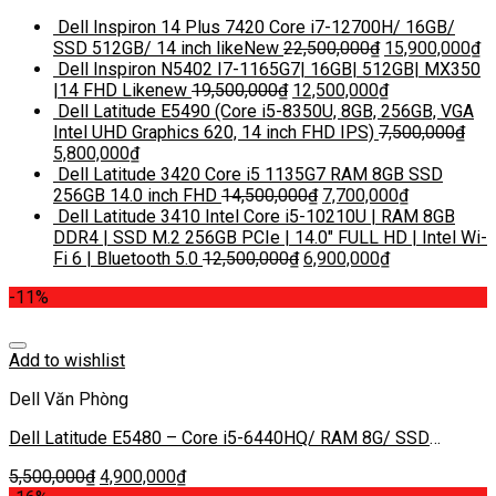
Dell Inspiron 14 Plus 7420 Core i7-12700H/ 16GB/
SSD 512GB/ 14 inch likeNew
22,500,000
₫
15,900,000
₫
Dell Inspiron N5402 I7-1165G7| 16GB| 512GB| MX350
|14 FHD Likenew
19,500,000
₫
12,500,000
₫
Dell Latitude E5490 (Core i5-8350U, 8GB, 256GB, VGA
Intel UHD Graphics 620, 14 inch FHD IPS)
7,500,000
₫
5,800,000
₫
Dell Latitude 3420 Core i5 1135G7 RAM 8GB SSD
256GB 14.0 inch FHD
14,500,000
₫
7,700,000
₫
Dell Latitude 3410 Intel Core i5-10210U | RAM 8GB
DDR4 | SSD M.2 256GB PCIe | 14.0″ FULL HD | Intel Wi-
Fi 6 | Bluetooth 5.0
12,500,000
₫
6,900,000
₫
-11%
Add to wishlist
Dell Văn Phòng
Dell Latitude E5480 – Core i5-6440HQ/ RAM 8G/ SSD
256GB/ Intel/ 14″HD
5,500,000
₫
4,900,000
₫