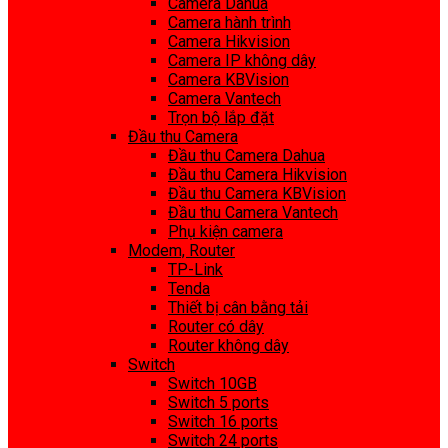
Camera Dahua
Camera hành trình
Camera Hikvision
Camera IP không dây
Camera KBVision
Camera Vantech
Trọn bộ lắp đặt
Đầu thu Camera
Đầu thu Camera Dahua
Đầu thu Camera Hikvision
Đầu thu Camera KBVision
Đầu thu Camera Vantech
Phụ kiện camera
Modem, Router
TP-Link
Tenda
Thiết bị cân bằng tải
Router có dây
Router không dây
Switch
Switch 10GB
Switch 5 ports
Switch 16 ports
Switch 24 ports