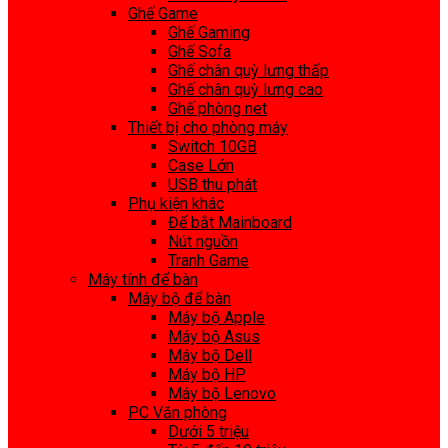
Ghế Game
Ghế Gaming
Ghế Sofa
Ghế chân quỳ lưng thấp
Ghế chân quỳ lưng cao
Ghế phòng net
Thiết bị cho phòng máy
Switch 10GB
Case Lớn
USB thu phát
Phụ kiện khác
Đế bắt Mainboard
Nút nguồn
Tranh Game
Máy tính để bàn
Máy bộ để bàn
Máy bộ Apple
Máy bộ Asus
Máy bộ Dell
Máy bộ HP
Máy bộ Lenovo
PC Văn phòng
Dưới 5 triệu