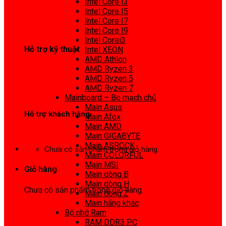
Intel Core I3
0972 413 307
Intel Core I5
Intel Core I7
Intel Core I9
Intel Corei3
Hỗ trợ kỹ thuật
Intel XEON
AMD Athlon
0974 816 737
AMD Ryzen 3
AMD Ryzen 5
AMD Ryzen 7
Mainboard – Bo mạch chủ
Main Asus
Hỗ trợ khách hàng
Main Afox
Main AMD
0983425737
Main GIGABYTE
Main ASROCK
Chưa có sản phẩm trong giỏ hàng.
Main COLORFUL
Main MSI
Giỏ hàng
Main dòng B
Main dòng H
Chưa có sản phẩm trong giỏ hàng.
Main dòng Z
Main hãng khác
Bộ nhớ Ram
RAM DDR3 PC