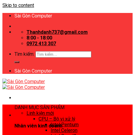
Skip to content
Sài Gòn Computer
Thanhdanh737@gmail.com
8:00 - 18:00
0972 413 307
Tìm kiếm:
Sài Gòn Computer
DANH MỤC SẢN PHẨM
Linh kiện mới
CPU – Bộ vi xử lý
Intel Pentium
Nhân viên kinh doanh
Intel Celeron