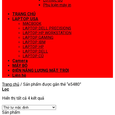
Lọ mực đổ
Phụ kiện máy in
TRANG CHỦ
LAPTOP USA
MACBOOK
LAPTOP DELL PRECISIONS
LAPTOP HP WORKSTATION
LAPTOP GAMING
LAPTOP IBM
LAPTOP HP
LAPTOP DELL
LAPTOP CŨ
Camera
MÁY BỘ
ĐIỆN NĂNG LƯỢNG MẶT TRỜI
Liên hệ
Trang chủ
/
Sản phẩm được gắn thẻ “e5480”
Lọc
Hiển thị tất cả 4 kết quả
Sản phẩm