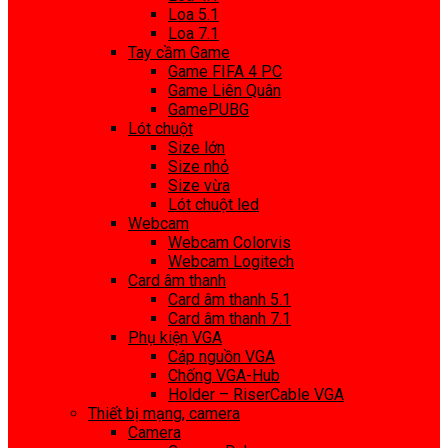
Loa 5.1
Loa 7.1
Tay cầm Game
Game FIFA 4 PC
Game Liên Quân
GamePUBG
Lót chuột
Size lớn
Size nhỏ
Size vừa
Lót chuột led
Webcam
Webcam Colorvis
Webcam Logitech
Card âm thanh
Card âm thanh 5.1
Card âm thanh 7.1
Phụ kiện VGA
Cáp nguồn VGA
Chống VGA-Hub
Holder – RiserCable VGA
Thiết bị mạng, camera
Camera