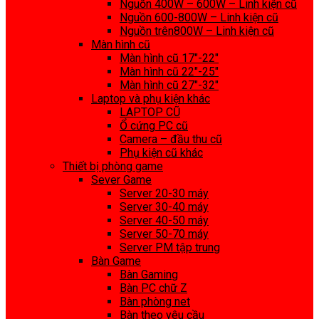
Nguồn 400W – 600W – Linh kiện cũ
Nguồn 600-800W – Linh kiện cũ
Nguồn trên800W – Linh kiện cũ
Màn hình cũ
Màn hình cũ 17″-22″
Màn hình cũ 22″-25″
Màn hình cũ 27″-32″
Laptop và phụ kiện khác
LAPTOP CŨ
Ổ cứng PC cũ
Camera – đầu thu cũ
Phụ kiện cũ khác
Thiết bị phòng game
Sever Game
Server 20-30 máy
Server 30-40 máy
Server 40-50 máy
Server 50-70 máy
Server PM tập trung
Bàn Game
Bàn Gaming
Bàn PC chữ Z
Bàn phòng net
Bàn theo yêu cầu