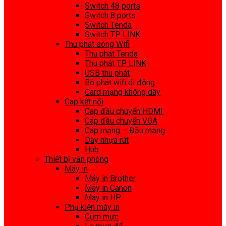
Switch 48 ports
Switch 8 ports
Switch Tenda
Switch TP LINK
Thu phát sóng Wifi
Thu phát Tenda
Thu phát TP LINK
USB thu phát
Bộ phát wifi di động
Card mạng không dây
Cap kết nối
Cap đầu chuyển HDMI
Cáp đầu chuyển VGA
Cáp mạng – Đầu mạng
Dây nhựa rút
Hub
Thiết bị văn phòng
Máy in
Máy in Brother
Máy in Canon
Máy in HP
Phụ kiện máy in
Cụm mực