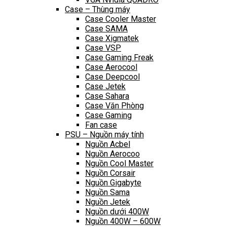
Case – Thùng máy
Case Cooler Master
Case SAMA
Case Xigmatek
Case VSP
Case Gaming Freak
Case Aerocool
Case Deepcool
Case Jetek
Case Sahara
Case Văn Phòng
Case Gaming
Fan case
PSU – Nguồn máy tính
Nguồn Acbel
Nguồn Aerocoo
Nguồn Cool Master
Nguồn Corsair
Nguồn Gigabyte
Nguồn Sama
Nguồn Jetek
Nguồn dưới 400W
Nguồn 400W – 600W