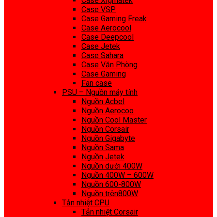
Case Xigmatek
Case VSP
Case Gaming Freak
Case Aerocool
Case Deepcool
Case Jetek
Case Sahara
Case Văn Phòng
Case Gaming
Fan case
PSU – Nguồn máy tính
Nguồn Acbel
Nguồn Aerocoo
Nguồn Cool Master
Nguồn Corsair
Nguồn Gigabyte
Nguồn Sama
Nguồn Jetek
Nguồn dưới 400W
Nguồn 400W – 600W
Nguồn 600-800W
Nguồn trên800W
Tản nhiệt CPU
Tản nhiệt Corsair