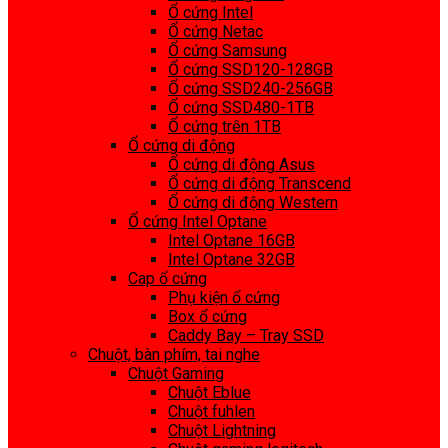
Ổ cứng Intel
Ổ cứng Netac
Ổ cứng Samsung
Ổ cứng SSD120-128GB
Ổ cứng SSD240-256GB
Ổ cứng SSD480-1TB
Ổ cứng trên 1TB
Ổ cứng di động
Ổ cứng di động Asus
Ổ cứng di động Transcend
Ổ cứng di động Western
Ổ cứng Intel Optane
Intel Optane 16GB
Intel Optane 32GB
Cap ổ cứng
Phụ kiện ổ cứng
Box ổ cứng
Caddy Bay – Tray SSD
Chuột, bàn phím, tai nghe
Chuột Gaming
Chuột Eblue
Chuột fuhlen
Chuột Lightning