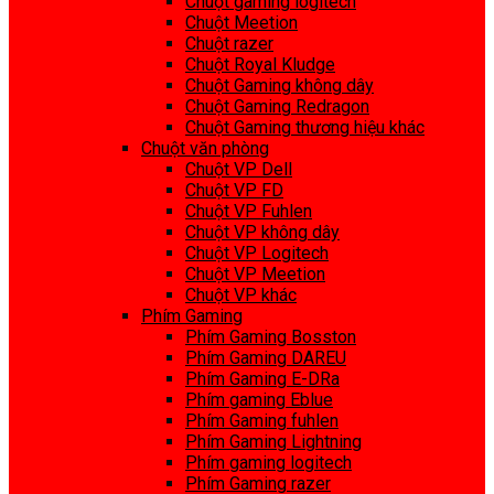
Chuột gaming logitech
Chuột Meetion
Chuột razer
Chuột Royal Kludge
Chuột Gaming không dây
Chuột Gaming Redragon
Chuột Gaming thương hiệu khác
Chuột văn phòng
Chuột VP Dell
Chuột VP FD
Chuột VP Fuhlen
Chuột VP không dây
Chuột VP Logitech
Chuột VP Meetion
Chuột VP khác
Phím Gaming
Phím Gaming Bosston
Phím Gaming DAREU
Phím Gaming E-DRa
Phím gaming Eblue
Phím Gaming fuhlen
Phím Gaming Lightning
Phím gaming logitech
Phím Gaming razer