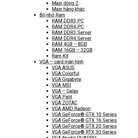
Main dòng Z
Main hãng khác
Bộ nhớ Ram
RAM DDR3 PC
RAM DDR4 PC
RAM DDR3 Server
RAM DDR4 Server
RAM 4GB – 8GB
RAM 16GB – 32GB
Ram Kit
VGA – card màn hình
VGA ASUS
VGA Colorful
VGA Gigabyte
VGA MSI
VGA – Galax
VGA Palit
VGA ZOTAC
VGA AMD Radeon
VGA GeForce® GTX 10 Series
VGA GeForce® GTX 16 Series
VGA GeForce® GTX 20 Series
VGA GeForce® RTX 30 Series
VGA Nvidia QUADRO