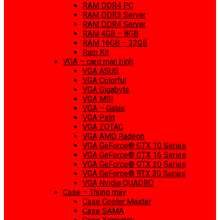
RAM DDR4 PC
RAM DDR3 Server
RAM DDR4 Server
RAM 4GB – 8GB
RAM 16GB – 32GB
Ram Kit
VGA – card màn hình
VGA ASUS
VGA Colorful
VGA Gigabyte
VGA MSI
VGA – Galax
VGA Palit
VGA ZOTAC
VGA AMD Radeon
VGA GeForce® GTX 10 Series
VGA GeForce® GTX 16 Series
VGA GeForce® GTX 20 Series
VGA GeForce® RTX 30 Series
VGA Nvidia QUADRO
Case – Thùng máy
Case Cooler Master
Case SAMA