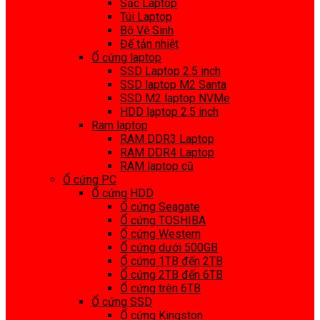
Sạc Laptop
Túi Laptop
Bộ Vệ Sinh
Đế tản nhiệt
Ổ cứng laptop
SSD Laptop 2.5 inch
SSD laptop M2 Santa
SSD M2 laptop NVMe
HDD laptop 2.5 inch
Ram laptop
RAM DDR3 Laptop
RAM DDR4 Laptop
RAM laptop cũ
Ổ cứng PC
Ổ cứng HDD
Ổ cứng Seagate
Ổ cứng TOSHIBA
Ổ cứng Western
Ổ cứng dưới 500GB
Ổ cứng 1TB đến 2TB
Ổ cứng 2TB đến 6TB
Ổ cứng trên 6TB
Ổ cứng SSD
Ổ cứng Kingston